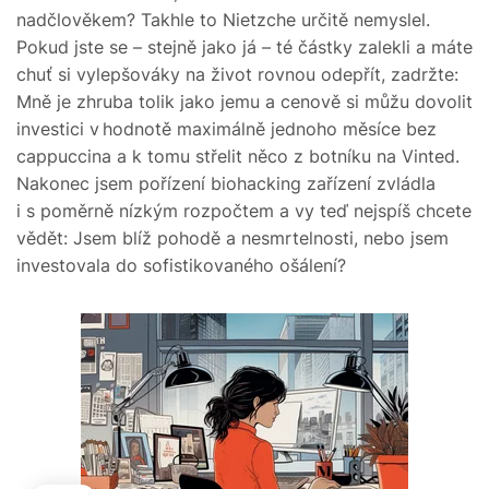
nadčlověkem? Takhle to Nietzche určitě nemyslel.
Pokud jste se – stejně jako já – té částky zalekli a máte
chuť si vylepšováky na život rovnou odepřít, zadržte:
Mně je zhruba tolik jako jemu a cenově si můžu dovolit
investici v hodnotě maximálně jednoho měsíce bez
cappuccina a k tomu střelit něco z botníku na Vinted.
Nakonec jsem pořízení biohacking zařízení zvládla
i s poměrně nízkým rozpočtem a vy teď nejspíš chcete
vědět: Jsem blíž pohodě a nesmrtelnosti, nebo jsem
investovala do sofistikovaného ošálení?