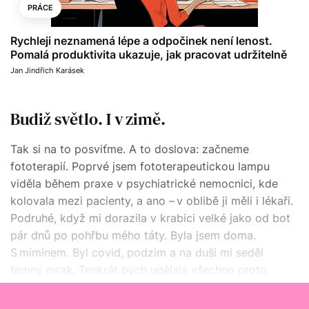
PRÁCE
Rychleji neznamená lépe a odpočinek není lenost.
Pomalá produktivita ukazuje, jak pracovat udržitelně
Jan Jindřich Karásek
Budiž světlo. I v zimě.
Tak si na to posviťme. A to doslova: začneme
fototerapií. Poprvé jsem fototerapeutickou lampu
viděla během praxe v psychiatrické nemocnici, kde
kolovala mezi pacienty, a ano – v oblibě ji měli i lékaři.
Podruhé, když mi dorazila v krabici velké jako od bot
pár dnů po pohřbu mého táty. Byla jsem doma.
S miminem. Byl covid, podzim a na duši mi seděl
temný mrak. Tenkrát bych udělala všechno proto,
abych mohla nějak normálně fungovat, a tak jsme
začali… svítit.