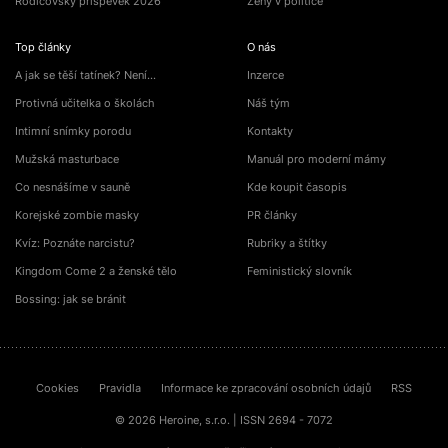
Rodičovský příspěvek 2026
Ženy v politice
Top články
O nás
A jak se těší tatínek? Není…
Inzerce
Protivná učitelka o školách
Náš tým
Intimní snímky porodu
Kontakty
Mužská masturbace
Manuál pro moderní mámy
Co nesnášíme v sauně
Kde koupit časopis
Korejské zombie masky
PR články
Kvíz: Poznáte narcistu?
Rubriky a štítky
Kingdom Come 2 a ženské tělo
Feministický slovník
Bossing: jak se bránit
Cookies
Pravidla
Informace ke zpracování osobních údajů
RSS
© 2026 Heroine, s.r.o. | ISSN 2694 - 7072