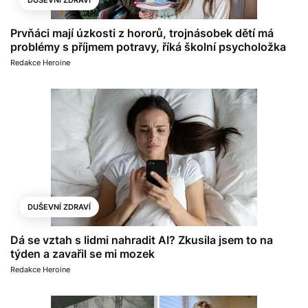
Prvňáci mají úzkosti z hororů, trojnásobek dětí má
problémy s příjmem potravy, říká školní psycholožka
Redakce Heroine
DUŠEVNÍ ZDRAVÍ
Dá se vztah s lidmi nahradit AI? Zkusila jsem to na
týden a zavařil se mi mozek
Redakce Heroine