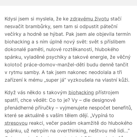
Kdysi jsem si myslela, že ke
zdravému životu
stačí
nesvačit brambůrky, sem tam si odpustit páteční
večírky a hodně se hýbat. Pak jsem ale objevila termín
biohacking a s ním úplně nový svět: svět s příslibem
dokonalé paměti, nulové roztěkanosti, hlubokého
spánku, vyladěné psychiky a takové energie, že věčný
kolotoč práce-domov-manžel-děti budu denně tančit
v rytmu samby. A tak jsem nakonec neodolala a tři
zařízení k mému „super já” vyzkoušela na vlastní kůži.
Když vás někdo s takovým
biohacking
přístrojem
spatří, chce vědět: Co to je? Vy – dle designově
přenádherné příručky – vyjmenujete nespočet benefitů,
které se aktuálně s vaším tělem dějí. „Vypíná to
stresovou
reakci, večer padám okamžitě do hlubokého
spánku, už netrpím na overthinking, neštvou mě lidi…”