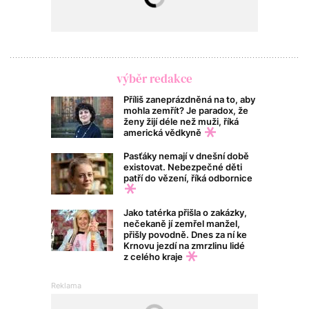
výběr redakce
Příliš zaneprázdněná na to, aby
mohla zemřít? Je paradox, že
ženy žijí déle než muži, říká
americká vědkyně
Pasťáky nemají v dnešní době
existovat. Nebezpečné děti
patří do vězení, říká odbornice
Jako tatérka přišla o zakázky,
nečekaně jí zemřel manžel,
přišly povodně. Dnes za ní ke
Krnovu jezdí na zmrzlinu lidé
z celého kraje