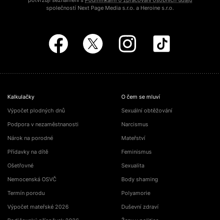
potvrzuji seznámení s
Podmínkami o zpracování osobních údajů
společností Next Page Media s.r.o. a Heroine s.r.o.
Kalkulačky
O čem se mluví
Výpočet plodných dnů
Sexuální obtěžování
Podpora v nezaměstnanosti
Narcismus
Nárok na porodné
Mateřství
Přídavky na dítě
Feminismus
Ošetřovné
Sexualita
Nemocenská OSVČ
Body shaming
Termín porodu
Polyamorie
Výpočet mateřské 2026
Duševní zdraví