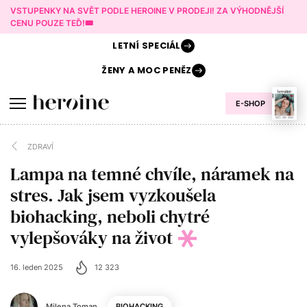
VSTUPENKY NA SVĚT PODLE HEROINE V PRODEJI! ZA VÝHODNĚJŠÍ
CENU POUZE TEĎ!🎟️
LETNÍ
SPECIÁL
ŽENY A
MOC PENĚZ
E-SHOP
ZDRAVÍ
Lampa na temné chvíle, náramek na
stres. Jak jsem vyzkoušela
biohacking, neboli chytré
vylepšováky na život
16. leden 2025
12 323
Milena Toman
BIOHACKING