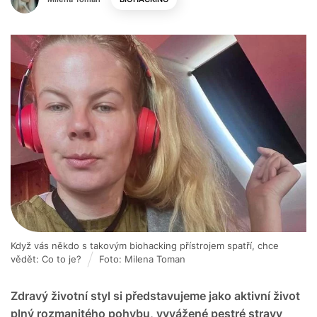
Když vás někdo s takovým biohacking přístrojem spatří, chce
vědět: Co to je?
Foto: Milena Toman
Zdravý životní styl si představujeme jako aktivní život
plný rozmanitého pohybu, vyvážené pestré stravy