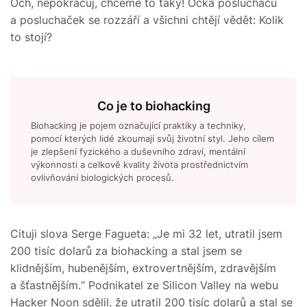
Och, nepokračuj, chceme to taky! Očka posluchačů
a posluchaček se rozzáří a všichni chtějí vědět: Kolik
to stojí?
Co je to biohacking
Biohacking je pojem označující praktiky a techniky,
pomocí kterých lidé zkoumají svůj životní styl. Jeho cílem
je zlepšení fyzického a duševního zdraví, mentální
výkonnosti a celkově kvality života prostřednictvím
ovlivňování biologických procesů.
Cituji slova Serge Fagueta: „Je mi 32 let, utratil jsem
200 tisíc dolarů za biohacking a stal jsem se
klidnějším, hubenějším, extrovertnějším, zdravějším
a šťastnějším.“ Podnikatel ze Silicon Valley na webu
Hacker Noon sdělil, že utratil 200 tisíc dolarů a stal se