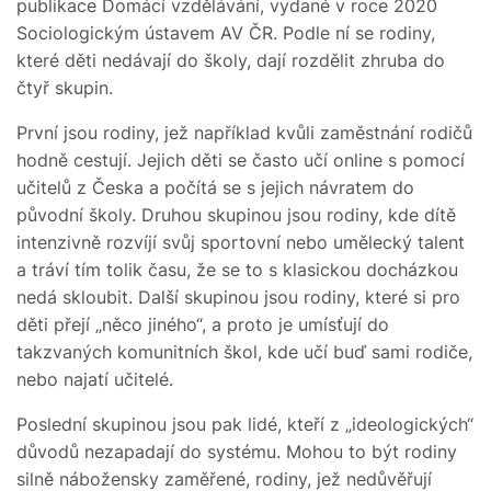
publikace Domácí vzdělávání, vydané v roce 2020
Sociologickým ústavem AV ČR. Podle ní se rodiny,
které děti nedávají do školy, dají rozdělit zhruba do
čtyř skupin.
První jsou rodiny, jež například kvůli zaměstnání rodičů
hodně cestují. Jejich děti se často učí online s pomocí
učitelů z Česka a počítá se s jejich návratem do
původní školy. Druhou skupinou jsou rodiny, kde dítě
intenzivně rozvíjí svůj sportovní nebo umělecký talent
a tráví tím tolik času, že se to s klasickou docházkou
nedá skloubit. Další skupinou jsou rodiny, které si pro
děti přejí „něco jiného“, a proto je umísťují do
takzvaných komunitních škol, kde učí buď sami rodiče,
nebo najatí učitelé.
Poslední skupinou jsou pak lidé, kteří z „ideologických“
důvodů nezapadají do systému. Mohou to být rodiny
silně nábožensky zaměřené, rodiny, jež nedůvěřují