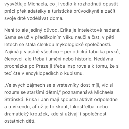
vysvětluje Michaela, co ji vedlo k rozhodnutí opustit
práci překladatelky a turistické průvodkyně a začít
svoje dítě vzdělávat doma.
Není to ale jediný důvod. Erika je intelektově nadaná.
Sama se už v předškolním věku naučila číst, v pěti
letech se stala členkou mykologické společnosti.
Zajímá ji vlastně všechno – periodická tabulka prvků,
členovci, ale třeba i umění nebo historie. Nedávná
procházka po Praze ji třeba inspirovala k tomu, že si
teď čte v encyklopediích o kubismu.
„Ve svých zájmech se s vrstevníky dost míjí, víc si
rozumí se staršími dětmi,“ poznamenává Michaela
Stránská. Erika i Jan mají spoustu aktivit odpoledne
a o víkendu, ať už je to skaut, lukostřelba, nebo
dramatický kroužek, kde si užívají i společnost
ostatních dětí.