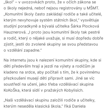
„škol“ – v uvozovkách proto, že v očích zákona se
o školy nejedná, neboť nejsou registrovány u MŠMT.
„Komunitní školy často zakládají rodiče a také učitelé,
kterým nevyhovuje systém státních škol,“ vysvětluje
studijní poradkyně a bývalá učitelka Šárka Plocková
Hauznerová. „I proto jsou komunitní školy tak pestré
a rodič, který o nějaké uvažuje, si musí dopředu dobře
zjistit, jestli do zvolené skupiny se svou představou
o vzdělání zapadne.“
Na internetu jsou k nalezení komunitní skupiny, kde si
děti především hrají a jezdí na výlety a rodičům je
kladeno na srdce, aby počítali s tím, že k povinnému
přezkoušení musejí děti připravit sami. Jiné se víc
soustředí na učení, jako třeba vzdělávací skupina
KoKoŠka, která sídlí v pražských Kobylisích.
„Naši vzdělávací skupinu založili rodiče a učitelky,
kterým neseděla klasická škola,“ říká Daniela