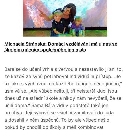
Michaela Stránská: Domácí vzdělávání má u nás se
školním učením společného jen málo
Bára se do učení vrhla s vervou a nezastavilo ji ani to,
že každý ze synů potřeboval individuální přístup. „Je
to jako s výchovou, na každého funguje něco jiného,“
usmívá se. „Ale vůbec nelituji, tři nejstarší kluci jsou
dnes už na střední škole a nikdy nám nevyčetli, že se
učili doma.“ Sama Bára vidí v podstatě také jen
pozitiva. Její synové se všichni zamilovali do juda
a dosáhli v něm úspěchů. To by ale vůbec nešlo,
pokud by chodili do školy a měli kombinovat