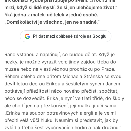
mrzí, když si lidé myslí, že si jen ulehčujeme život,”
říká jedna z matek-učitelek v jedné osobě.
„Domškoláctví je všechno, jen ne snadné.”
Přidat mezi oblíbené zdroje na Googlu
Ráno vstanou a naplánují, co budou dělat. Když je
hezky, je možné vyrazit ven; jindy zajdou třeba do
muzea nebo na vlastivědnou procházku po Praze.
Během celého dne přitom Michaela Stránská se svou
devítiletou dcerou Erikou a šestiletým synem Janem
potkávají příležitosti něco nového přečíst, spočítat,
něco se dozvědět. Erika je nyní ve třetí třídě, do školy
ale chodí jen na přezkoušení, její matka ji učí sama.
„Erinka má soubor potravinových alergií a je velmi
přecitlivělá vůči hluku. Neumím si představit, jak by
zvládla třeba šest vyučovacích hodin a pak družinu,“