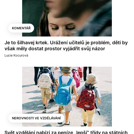
KOMENTÁŘ
Je to šilhavej krtek. Urážení učitelů je problém, děti by
však měly dostat prostor vyjádřit svůj názor
Lucie Kocurová
NEROVNOSTI VE VZDĚLÁVÁNÍ
Svět vzdělání nabízí za peníze „lepší“ třídy na státních