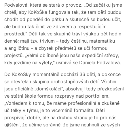
Podvalová, která se stará o provoz. „Od začátku jsme
chtěli, aby KoKoŠka fungovala tak, že tam děti budou
chodit od pondělí do pátku a skutečně se budou učit,
ale budou tak činit ve zdravém a respektujícím
prostředí.“ Děti tak ve skupině tráví výukou pět hodin
denně; mají tzv. trivium – tedy češtinu, matematiku
a angličtinu – a zbytek předmětů se učí formou
projektů. „Velmi oblíbené jsou naše expediční středy,
kdy jezdíme na výlety,“ usmívá se Daniela Podvalová.
Do KoKoŠky momentálně dochází 36 dětí, a dokonce
se otevřela i skupina druhostupňových dětí. Všichni
jsou oficiálně „domškoláci“, absolvují tedy přezkoušení
ve státní škole formou rozpravy nad portfoliem.
„Vzhledem k tomu, že máme profesionální a zkušené
učitelky v týmu, je to víceméně formalita. Děti
prospívají dobře, ale na druhou stranu je to pro nás
ujištění, že učíme správně, že jsme neuhnuli ze svých