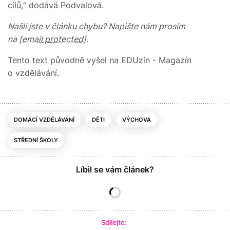
cílů,“ dodává Podvalová.
Našli jste v článku chybu? Napište nám prosím
na
[email protected]
.
Tento text původně vyšel na EDUzín - Magazín
o vzdělávání.
DOMÁCÍ VZDĚLÁVÁNÍ
DĚTI
VÝCHOVA
STŘEDNÍ ŠKOLY
Líbil se vám článek?
Sdílejte: