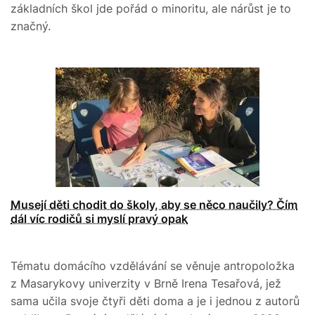
základních škol jde pořád o minoritu, ale nárůst je to
značný.
Musejí děti chodit do školy, aby se něco naučily? Čím
dál víc rodičů si myslí pravý opak
Tématu domácího vzdělávání se věnuje antropoložka
z Masarykovy univerzity v Brně Irena Tesařová, jež
sama učila svoje čtyři děti doma a je i jednou z autorů