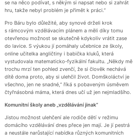
se na něco podívat, s někým si napsat nebo si zahrát
hru, takže nebyl problém je přimět k práci.“
Pro Báru bylo důležité, aby synové drželi krok
s rámcovým vzdělávacím plánem a měli díky tomu
otevřenou možnost se skutečně kdykoliv vrátit zase
do lavice. S výukou jí pomáhaly učebnice ze školy,
online učitelka angličtiny i babička kluků, která
vystudovala matematicko-fyzikální fakultu. „Někdy mě
trochu mrzí ten pohled zvenčí, že si člověk nechává
dítě doma proto, aby si ulehčil život. Domškoláctví je
všechno, jen ne snadné,“ říká s pobaveným úsměvem
čtyřnásobná máma, která dnes učí už jen nejmladšího.
Komunitní školy aneb „vzdělávání jinak“
Jistou možnost ulehčení ale rodiče dětí v režimu
domácího vzdělávání dnes přece jen mají. Je jí pestrá
a neustále narůstající nabídka různých komunitních