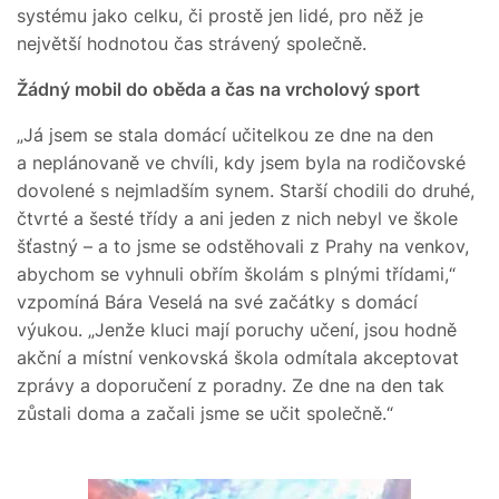
systému jako celku, či prostě jen lidé, pro něž je
největší hodnotou čas strávený společně.
Žádný mobil do oběda a čas na vrcholový sport
„Já jsem se stala domácí učitelkou ze dne na den
a neplánovaně ve chvíli, kdy jsem byla na rodičovské
dovolené s nejmladším synem. Starší chodili do druhé,
čtvrté a šesté třídy a ani jeden z nich nebyl ve škole
šťastný – a to jsme se odstěhovali z Prahy na venkov,
abychom se vyhnuli obřím školám s plnými třídami,“
vzpomíná Bára Veselá na své začátky s domácí
výukou. „Jenže kluci mají poruchy učení, jsou hodně
akční a místní venkovská škola odmítala akceptovat
zprávy a doporučení z poradny. Ze dne na den tak
zůstali doma a začali jsme se učit společně.“