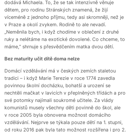
dodává Michaela. To, že se tak intenzivně věnuje
dětem, pro rodinu Stránských znamená, že žijí
víceméně z jednoho příjmu, tedy asi skromněji, než je
v Praze a okolí zvykem. Rodině to ale nevadí.
„Neměnila bych, i když chodíme v oblečení z druhé
ruky a nelétáme na exotické dovolené. Co chceme, to
máme,“ shrnuje s přesvědčením matka dvou dětí.
Bez maturity učit dítě doma nelze
Domácí vzdělávání má v českých zemích staletou
tradici – i když Marie Terezie v roce 1774 zavedla
povinnou školní docházku, bohatší a urození se
nechtěli mačkat v lavicích v přeplněných třídách a pro
své potomky najímali soukromé učitele. Za vlády
komunistů musely všechny děti povinně do škol, ale
v roce 2005 byla obnovena možnost domácího
vzdělávání. Nejprve se týkala pouze dětí na 1. stupni,
od roku 2016 pak byla tato možnost rozšířena i pro 2.