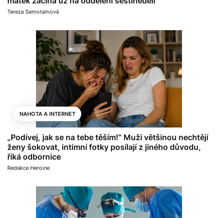
matek začíná už na oddělení šestinedělí
Tereza Semotamová
NAHOTA A INTERNET
„Podívej, jak se na tebe těším!“ Muži většinou nechtějí
ženy šokovat, intimní fotky posílají z jiného důvodu,
říká odbornice
Redakce Heroine