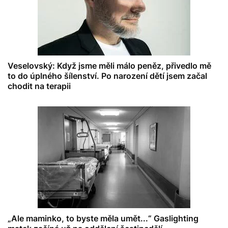
Veselovský: Když jsme měli málo peněz, přivedlo mě
to do úplného šílenství. Po narození dětí jsem začal
chodit na terapii
„Ale maminko, to byste měla umět...“ Gaslighting