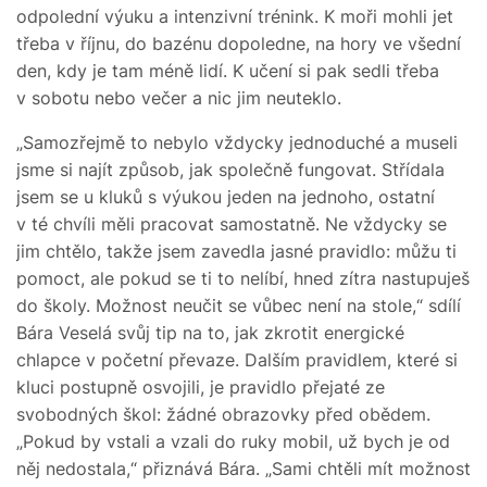
odpolední výuku a intenzivní trénink. K moři mohli jet
třeba v říjnu, do bazénu dopoledne, na hory ve všední
den, kdy je tam méně lidí. K učení si pak sedli třeba
v sobotu nebo večer a nic jim neuteklo.
„Samozřejmě to nebylo vždycky jednoduché a museli
jsme si najít způsob, jak společně fungovat. Střídala
jsem se u kluků s výukou jeden na jednoho, ostatní
v té chvíli měli pracovat samostatně. Ne vždycky se
jim chtělo, takže jsem zavedla jasné pravidlo: můžu ti
pomoct, ale pokud se ti to nelíbí, hned zítra nastupuješ
do školy. Možnost neučit se vůbec není na stole,“ sdílí
Bára Veselá svůj tip na to, jak zkrotit energické
chlapce v početní převaze. Dalším pravidlem, které si
kluci postupně osvojili, je pravidlo přejaté ze
svobodných škol: žádné obrazovky před obědem.
„Pokud by vstali a vzali do ruky mobil, už bych je od
něj nedostala,“ přiznává Bára. „Sami chtěli mít možnost