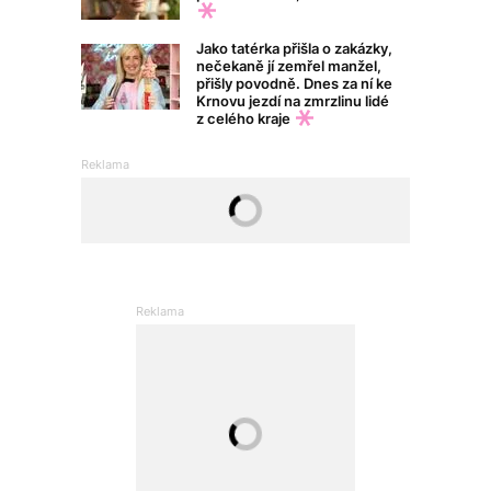
Jako tatérka přišla o zakázky,
nečekaně jí zemřel manžel,
přišly povodně. Dnes za ní ke
Krnovu jezdí na zmrzlinu lidé
z celého kraje