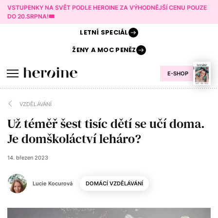
VSTUPENKY NA SVĚT PODLE HEROINE ZA VÝHODNĚJŠÍ CENU POUZE
DO 20.SRPNA!🎟️
LETNÍ
SPECIÁL
ŽENY A
MOC PENĚZ
E-SHOP
VZDĚLÁVÁNÍ
Už téměř šest tisíc dětí se učí doma.
Je domškoláctví leháro?
14. březen 2023
Lucie Kocurová
DOMÁCÍ VZDĚLÁVÁNÍ