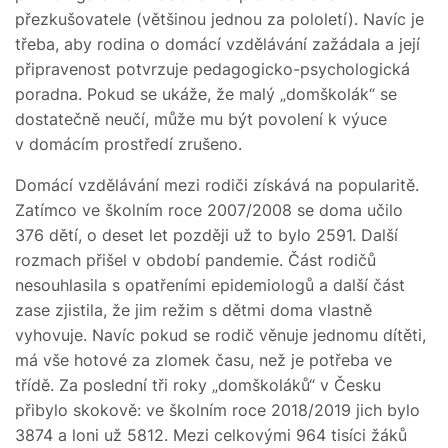
přezkušovatele (většinou jednou za pololetí). Navíc je
třeba, aby rodina o domácí vzdělávání zažádala a její
připravenost potvrzuje pedagogicko-psychologická
poradna. Pokud se ukáže, že malý „domškolák“ se
dostatečně neučí, může mu být povolení k výuce
v domácím prostředí zrušeno.
Domácí vzdělávání mezi rodiči získává na popularitě.
Zatímco ve školním roce 2007/2008 se doma učilo
376 dětí, o deset let později už to bylo 2591. Další
rozmach přišel v období pandemie. Část rodičů
nesouhlasila s opatřeními epidemiologů a další část
zase zjistila, že jim režim s dětmi doma vlastně
vyhovuje. Navíc pokud se rodič věnuje jednomu dítěti,
má vše hotové za zlomek času, než je potřeba ve
třídě. Za poslední tři roky „domškoláků“ v Česku
přibylo skokově: ve školním roce 2018/2019 jich bylo
3874 a loni už 5812. Mezi celkovými 964 tisíci žáků