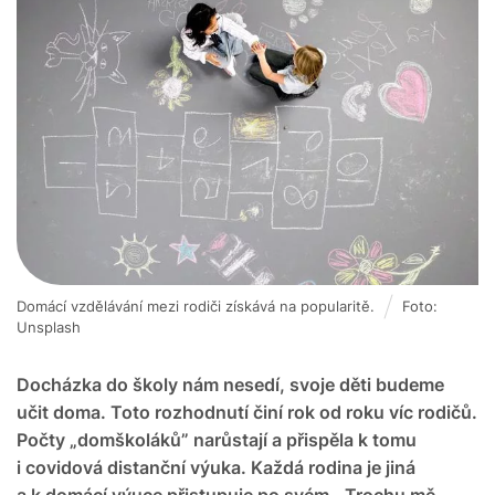
Domácí vzdělávání mezi rodiči získává na popularitě.
Foto:
Unsplash
Docházka do školy nám nesedí, svoje děti budeme
učit doma. Toto rozhodnutí činí rok od roku víc rodičů.
Počty „domškoláků” narůstají a přispěla k tomu
i covidová distanční výuka. Každá rodina je jiná
a k domácí výuce přistupuje po svém. „Trochu mě