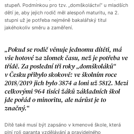
stupeň. Podmínkou pro tzv. „domškoláctví“ u mladších
dětí je, aby jejich rodič měl alespoň maturitu, na 2.
stupni už je potřeba nejméně bakalářský titul
jakéhokoliv směru a zaměření.
Pokud se rodič věnuje jednomu dítěti, má
vše hotové za zlomek času, než je potřeba ve
třídě. Za poslední tři roky „domškoláků“
v Česku přibylo skokově: ve školním roce
2018/2019 jich bylo 3874 a loni už 5812. Mezi
celkovými 964 tisíci žáků základních škol
jde pořád o minoritu, ale nárůst je to
značný.
Dítě také musí být zapsáno v kmenové škole, která
plní roli garanta vzdělávání a pravidelného