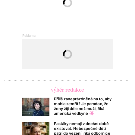
výběr redakce
Příliš zaneprázdněná na to, aby
mohla zemřít? Je paradox, že
ženy žijí déle než muži, říká
americká vědkyně
Pasťáky nemají v dnešní době
existovat. Nebezpečné děti
patří do vězení, říká odbornice