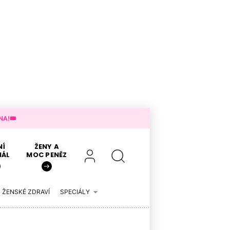
A!🎟️
NÍ
ŽENY A
IÁL
MOC PENĚZ
ŽENSKÉ ZDRAVÍ
SPECIÁLY