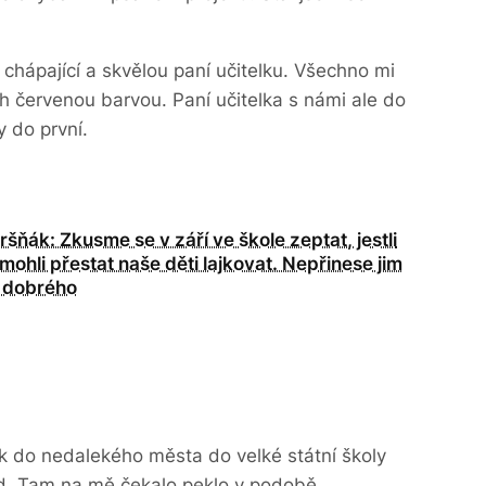
m chápající a skvělou paní učitelku. Všechno mi
cích červenou barvou. Paní učitelka s námi ale do
y do první.
ršňák: Zkusme se v září ve škole zeptat, jestli
mohli přestat naše děti lajkovat. Nepřinese jim
c dobrého
ák do nedalekého města do velké státní školy
ád. Tam na mě čekalo peklo v podobě