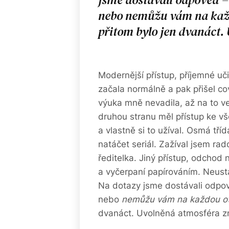
nebo nemůžu vám na každ
přitom bylo jen dvanáct.
Modernější přístup, příjemné uči
začala normálně a pak přišel co
výuka mně nevadila, až na to v
druhou stranu měl přístup ke v
a vlastně si to užíval. Osmá tří
natáčet seriál. Zažíval jsem ra
ředitelka. Jiný přístup, odchod n
a vyčerpaní papírováním. Neust
Na dotazy jsme dostávali odpo
nebo
nemůžu vám na každou ot
dvanáct. Uvolněná atmosféra z