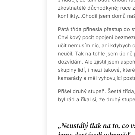
zkostnatělé důchodkyně; ruce za 
konflikty…Chodil jsem domů naš
Pátá třída přinesla přestup do 
Chvilkový pocit opojení bezmezn
učit nemusím nic, ani kdybych c
neučil. Tak na tohle jsem úplně
dozvídám. Ale zjistil jsem aspo
skupiny lidí, i mezi takové, kte
kamarády a měl vyhovující posta
Přišel druhý stupeň. Šestá třída
byl rád a říkal si, že druhý stu
Neustálý tlak na to, co
jsme dostávali odpověď – 