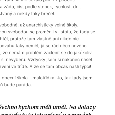
záda, číst podle stopek, rychlost, dril,
tvaný a někdy taky brečel.
svobodné, až anarchisticky volné školy.
ou svobodou se proměnil v jistotu, že tady se
htěl, protože tam vlastně ani nikdo nic
 povahu taky neměl, já se rád něco nového
ň, že nemám problém začlenit se do jakékoliv
ré si nevyberu. Vždycky jsem si nakonec našel
vení ve třídě. A že se tam občas našli týpci!
, obecní škola – malotřídka. Jo, tak tady jsem
peň bude paráda.
 všechno bychom měli umět. Na dotazy
protože je to tak určené v osnovách