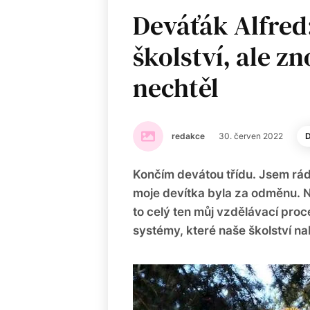
Deváťák Alfred:
školství, ale z
nechtěl
redakce
30. červen 2022
Končím devátou třídu. Jsem rád,
moje devítka byla za odměnu. Na
to celý ten můj vzdělávací proc
systémy, které naše školství nab