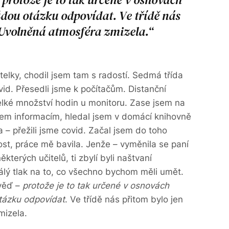
ou otázku odpovídat. Ve třídě nás
 Uvolněná atmosféra zmizela.
telky, chodil jsem tam s radostí. Sedmá třída
vid. Přesedli jsme k počítačům. Distanční
elké množství hodin u monitoru. Zase jsem na
šem informacím, hledal jsem v domácí knihovně
da – přežili jsme covid. Začal jsem do toho
dost, práce mě bavila. Jenže – vyměnila se paní
ěkterých učitelů, ti zbylí byli naštvaní
álý tlak na to, co všechno bychom měli umět.
věď –
protože je to tak určené v osnovách
ázku odpovídat
. Ve třídě nás přitom bylo jen
mizela.