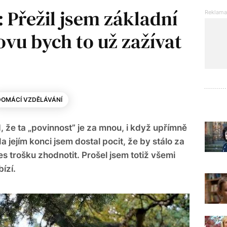
 Přežil jsem základní
novu bych to už zažívat
DOMÁCÍ VZDĚLÁVÁNÍ
 že ta „povinnost” je za mnou, i když upřímně
 jejím konci jsem dostal pocit, že by stálo za
es trošku zhodnotit. Prošel jsem totiž všemi
ízí.