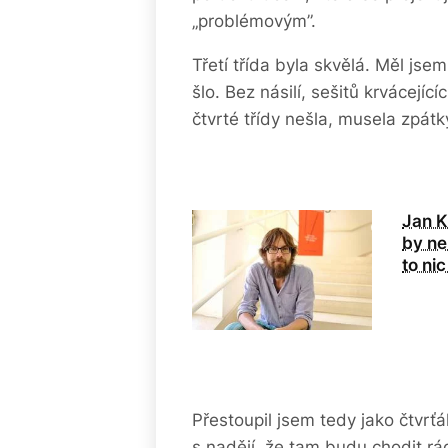
„problémovým”.
Třetí třída byla skvělá. Měl jse
šlo. Bez násilí, sešitů krvácejí
čtvrté třídy nešla, musela zpátk
Jan K
by ne
to ni
Přestoupil jsem tedy jako čtvrť
s nadějí, že tam budu chodit r