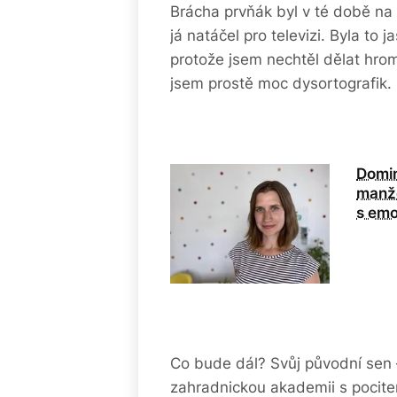
Brácha prvňák byl v té době na 
já natáčel pro televizi. Byla to 
protože jsem nechtěl dělat hrom
jsem prostě moc dysortografik.
Domin
manže
s em
Co bude dál? Svůj původní sen 
zahradnickou akademii s pocitem