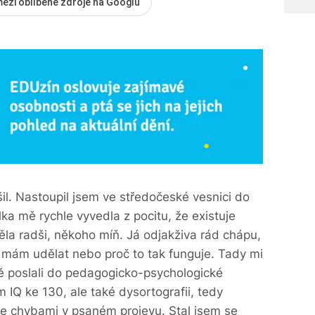
mezi oblíbené zdroje na Googlu
šil. Nastoupil jsem ve středočeské vesnici do
lka mě rychle vyvedla z pocitu, že existuje
la radši, někoho míň. Já odjakživa rád chápu,
 mám udělat nebo proč to tak funguje. Tady mi
mě poslali do pedagogicko-psychologické
m IQ ke 130, ale také dysortografii, tedy
je chybami v psaném projevu. Stal jsem se