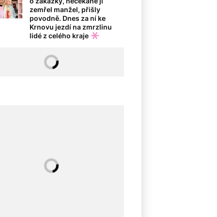
o zakázky, nečekaně jí
zemřel manžel, přišly
povodně. Dnes za ní ke
Krnovu jezdí na zmrzlinu
lidé z celého kraje