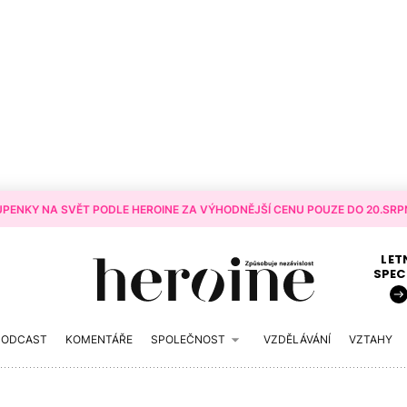
PENKY NA SVĚT PODLE HEROINE ZA VÝHODNĚJŠÍ CENU POUZE DO 20.SRPN
LET
SPEC
PODCAST
KOMENTÁŘE
SPOLEČNOST
VZDĚLÁVÁNÍ
VZTAHY