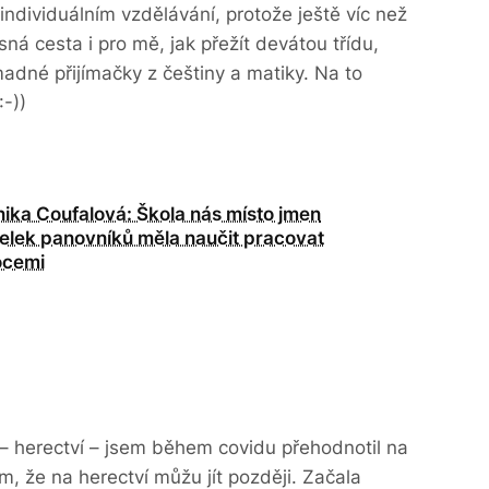
individuálním vzdělávání, protože ještě víc než
jasná cesta i pro mě, jak přežít devátou třídu,
adné přijímačky z češtiny a matiky. Na to
 :-))
ika Coufalová: Škola nás místo jmen
lek panovníků měla naučit pracovat
ocemi
– herectví – jsem během covidu přehodnotil na
, že na herectví můžu jít později. Začala