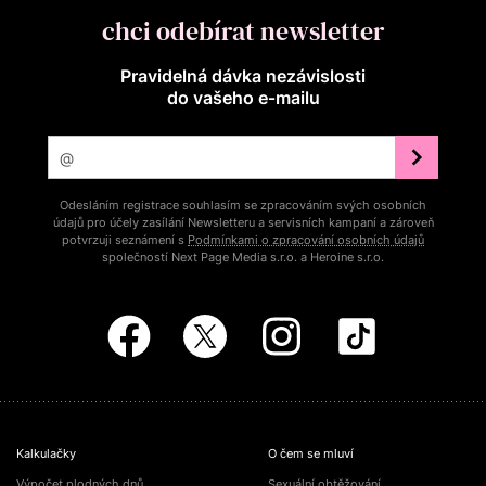
chci odebírat newsletter
Pravidelná dávka nezávislosti
do vašeho e‑mailu
Odesláním registrace souhlasím se zpracováním svých osobních
údajů pro účely zasílání Newsletteru a servisních kampaní a zároveň
potvrzuji seznámení s
Podmínkami o zpracování osobních údajů
společností Next Page Media s.r.o. a Heroine s.r.o.
Kalkulačky
O čem se mluví
Výpočet plodných dnů
Sexuální obtěžování