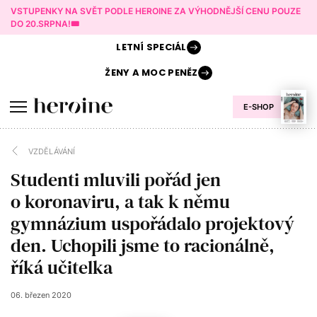
VSTUPENKY NA SVĚT PODLE HEROINE ZA VÝHODNĚJŠÍ CENU POUZE
DO 20.SRPNA!🎟️
LETNÍ
SPECIÁL
ŽENY A
MOC PENĚZ
E-SHOP
VZDĚLÁVÁNÍ
Studenti mluvili pořád jen
o koronaviru, a tak k němu
gymnázium uspořádalo projektový
den. Uchopili jsme to racionálně,
říká učitelka
06. březen 2020