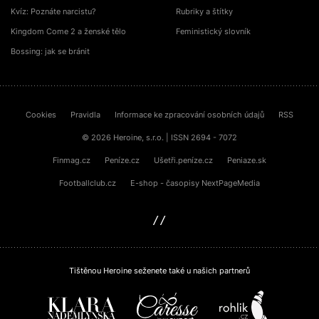
Kvíz: Poznáte narcistu?
Rubriky a štítky
Kingdom Come 2 a ženské tělo
Feministický slovník
Bossing: jak se bránit
Cookies
Pravidla
Informace ke zpracování osobních údajů
RSS
© 2026 Heroine, s.r.o. | ISSN 2694 - 7072
Finmag.cz
Peníze.cz
Ušetři.peníze.cz
Peniaze.sk
Footballclub.cz
E-shop - časopisy NextPageMedia
sinfin.digital
Tištěnou Heroine seženete také u našich partnerů