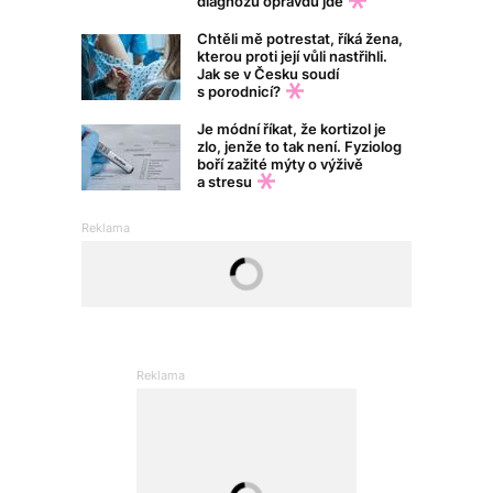
diagnózu opravdu jde
Chtěli mě potrestat, říká žena,
kterou proti její vůli nastřihli.
Jak se v Česku soudí
s porodnicí?
Je módní říkat, že kortizol je
zlo, jenže to tak není. Fyziolog
boří zažité mýty o výživě
a stresu