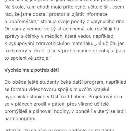
Na škole, kam chodí moje přítelkyně, učitelé šílí. Jsem
rád, že jsme dostali prostor si zjistit informace
a popřemýšlet,“ shrnuje svoje pocity z uplynulého dne.
On sám z nemoci velký strach nemá, ale rozčilují ho
zprávy a články v médiích, které vedou například
k vykupování zdravotnického materiálu. „Já už čtu jen
rozhovory s lékaři, ti se v problematice orientují a jsou
to spolehlivé zdroje.“
Vycházíme z potřeb dětí
Do oběda ještě studenty čeká další program, například
se formou videohovoru spojí s mluvčím Krajské
hygienické stanice v Ústí nad Labem. Projektový den
se v plánech zrodil v pátek, přes víkend učitelé
promýšleli a plánovali hodiny, v pondělí a úterý se ladil
harmonogram.
„Myslím, že se nám nakonec podařilo se studenty