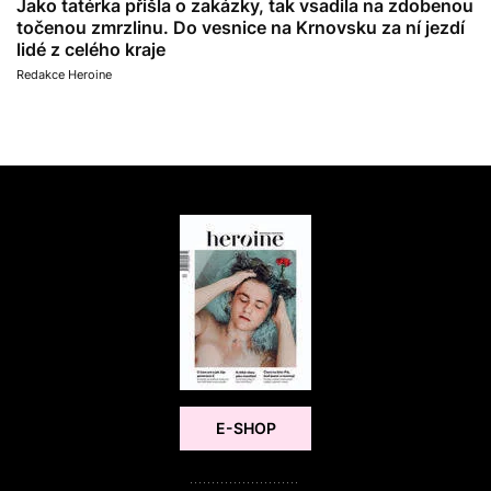
Jako tatérka přišla o zakázky, tak vsadila na zdobenou
točenou zmrzlinu. Do vesnice na Krnovsku za ní jezdí
lidé z celého kraje
Redakce Heroine
E-SHOP