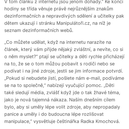
V tom článku z internetu jsou jenom dohady.“ Ke konci
hodiny se třída věnuje právě nejrůznějším znakům
dezinformačních a nepravdivých sdělení a učitelky pak
dětem ukazují i stránku Manipulátoři.cz, na níž je
seznam dezinformačních webů.
„Co můžete udělat, když na internetu narazíte na
článek, který vám přijde nějaký zvláštní, a nevíte, co si
o něm myslet?“ ptají se učitelky a děti rychle přicházejí
na to, že se o tom můžou pobavit s rodiči nebo se
podívat i na jiné zdroje, jestli se jim informace potvrdí.
„Pokud si nebudete jistí, pošlete nám e-mail, podíváme
se na to společně,“ nabízejí vyučující pomoc. „Děti
také sledují média, zvlášť když jde o tak žhavé téma,
jako je nová tajemná nákaza. Naším dnešním cílem
bylo, aby si uměly lépe volit zdroje, aby nepropadaly
panice a uměly i do budoucna lépe rozlišovat
manipulace,“ vysvětluje češtinářka Radka Kmochová.