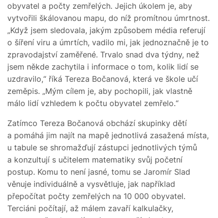
obyvatel a počty zemřelých. Jejich úkolem je, aby
vytvořili škálovanou mapu, do níž promítnou úmrtnost.
„Když jsem sledovala, jakým způsobem média referují
o šíření viru a úmrtích, vadilo mi, jak jednoznačně je to
zpravodajství zaměřené. Trvalo snad dva týdny, než
jsem někde zachytila i informace o tom, kolik lidí se
uzdravilo,“ říká Tereza Bočanová, která ve škole učí
zeměpis. „Mým cílem je, aby pochopili, jak vlastně
málo lidí vzhledem k počtu obyvatel zemřelo.“
Zatímco Tereza Bočanová obchází skupinky dětí
a pomáhá jim najít na mapě jednotlivá zasažená místa,
u tabule se shromažďují zástupci jednotlivých týmů
a konzultují s učitelem matematiky svůj početní
postup. Komu to není jasné, tomu se Jaromír Slad
věnuje individuálně a vysvětluje, jak například
přepočítat počty zemřelých na 10 000 obyvatel.
Terciáni počítají, až málem zavaří kalkulačky,