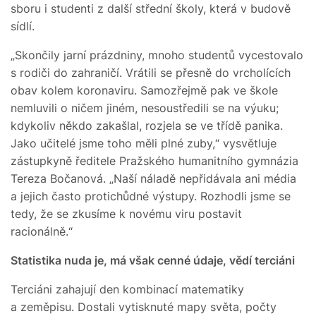
sboru i studenti z další střední školy, která v budově
sídlí.
„Skončily jarní prázdniny, mnoho studentů vycestovalo
s rodiči do zahraničí. Vrátili se přesně do vrcholících
obav kolem koronaviru. Samozřejmě pak ve škole
nemluvili o ničem jiném, nesoustředili se na výuku;
kdykoliv někdo zakašlal, rozjela se ve třídě panika.
Jako učitelé jsme toho měli plné zuby,“ vysvětluje
zástupkyně ředitele Pražského humanitního gymnázia
Tereza Bočanová. „Naší náladě nepřidávala ani média
a jejich často protichůdné výstupy. Rozhodli jsme se
tedy, že se zkusíme k novému viru postavit
racionálně.“
Statistika nuda je, má však cenné údaje, vědí terciáni
Terciáni zahajují den kombinací matematiky
a zeměpisu. Dostali vytisknuté mapy světa, počty