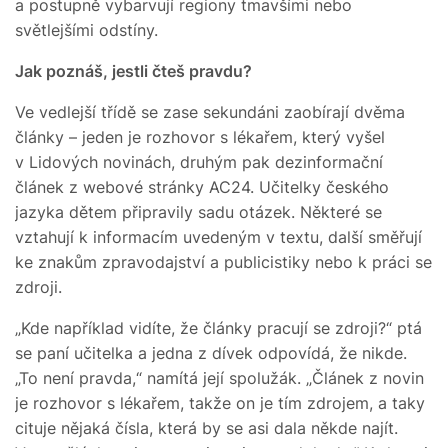
a postupně vybarvují regiony tmavšími nebo
světlejšími odstíny.
Jak poznáš, jestli čteš pravdu?
Ve vedlejší třídě se zase sekundáni zaobírají dvěma
články – jeden je rozhovor s lékařem, který vyšel
v Lidových novinách, druhým pak dezinformační
článek z webové stránky AC24. Učitelky českého
jazyka dětem připravily sadu otázek. Některé se
vztahují k informacím uvedeným v textu, další směřují
ke znakům zpravodajství a publicistiky nebo k práci se
zdroji.
„Kde například vidíte, že články pracují se zdroji?“ ptá
se paní učitelka a jedna z dívek odpovídá, že nikde.
„To není pravda,“ namítá její spolužák. „Článek z novin
je rozhovor s lékařem, takže on je tím zdrojem, a taky
cituje nějaká čísla, která by se asi dala někde najít.