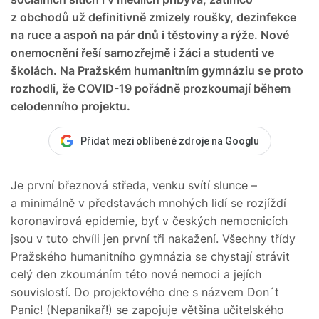
z obchodů už definitivně zmizely roušky, dezinfekce
na ruce a aspoň na pár dnů i těstoviny a rýže. Nové
onemocnění řeší samozřejmě i žáci a studenti ve
školách. Na Pražském humanitním gymnáziu se proto
rozhodli, že COVID-19 pořádně prozkoumají během
celodenního projektu.
Přidat mezi oblíbené zdroje na Googlu
Je první březnová středa, venku svítí slunce –
a minimálně v představách mnohých lidí se rozjíždí
koronavirová epidemie, byť v českých nemocnicích
jsou v tuto chvíli jen první tři nakažení. Všechny třídy
Pražského humanitního gymnázia se chystají strávit
celý den zkoumáním této nové nemoci a jejích
souvislostí. Do projektového dne s názvem Don´t
Panic! (Nepanikař!) se zapojuje většina učitelského