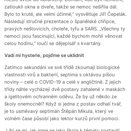
zatloukli okna a dveře, takže se nemoc nešířila dál.
Bylo to kruté, ale velmi účinné,“ vysvětluje Jiří Čepelák.
Následují stručné prezentace o španělské chřipce,
pravých neštovicích, choleře, tyfu a SARS. „Všechny ty
nemoci jsou fascinující, každé bychom mohli věnovat
celou hodinu,“ loučí se dějepisář s kvartány.
Vadí mi hysterie, pojďme se uklidnit
Zatímco sekundáni ve své třídě zkoumají biologické
vlastnosti virů a bakterií, septima s oktávou píšou
noviny – celé o COVID-19 a celé v angličtině. Z jejich
třídy náhle vycházejí dvě postavy zahalené v maskách
a igelitovém ochranném oděvu. Že by už někdo ze
školy onemocněl? Když si jedna z postav odhalí tvář,
je to usměvavý septimán Štěpán Mikula, který ve
volném čase působí jako lektor kurzů první pomoci.
„Líbí se mi, jak jsme se jako škola k tématu postavili.