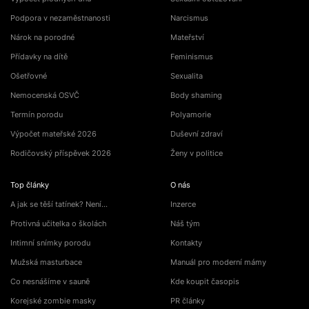
Podpora v nezaměstnanosti
Narcismus
Nárok na porodné
Mateřství
Přídavky na dítě
Feminismus
Ošetřovné
Sexualita
Nemocenská OSVČ
Body shaming
Termín porodu
Polyamorie
Výpočet mateřské 2026
Duševní zdraví
Rodičovský příspěvek 2026
Ženy v politice
Top články
O nás
A jak se těší tatínek? Není…
Inzerce
Protivná učitelka o školách
Náš tým
Intimní snímky porodu
Kontakty
Mužská masturbace
Manuál pro moderní mámy
Co nesnášíme v sauně
Kde koupit časopis
Korejské zombie masky
PR články