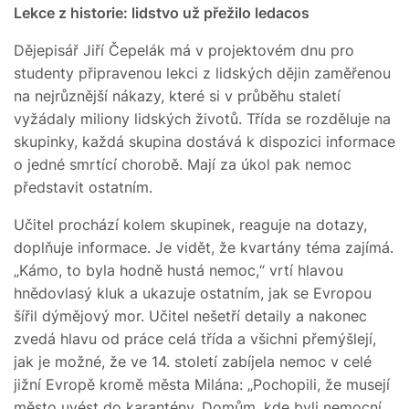
Lekce z historie: lidstvo už přežilo ledacos
Dějepisář Jiří Čepelák má v projektovém dnu pro
studenty připravenou lekci z lidských dějin zaměřenou
na nejrůznější nákazy, které si v průběhu staletí
vyžádaly miliony lidských životů. Třída se rozděluje na
skupinky, každá skupina dostává k dispozici informace
o jedné smrtící chorobě. Mají za úkol pak nemoc
představit ostatním.
Učitel prochází kolem skupinek, reaguje na dotazy,
doplňuje informace. Je vidět, že kvartány téma zajímá.
„Kámo, to byla hodně hustá nemoc,“ vrtí hlavou
hnědovlasý kluk a ukazuje ostatním, jak se Evropou
šířil dýmějový mor. Učitel nešetří detaily a nakonec
zvedá hlavu od práce celá třída a všichni přemýšlejí,
jak je možné, že ve 14. století zabíjela nemoc v celé
jižní Evropě kromě města Milána: „Pochopili, že musejí
město uvést do karantény. Domům, kde byli nemocní,