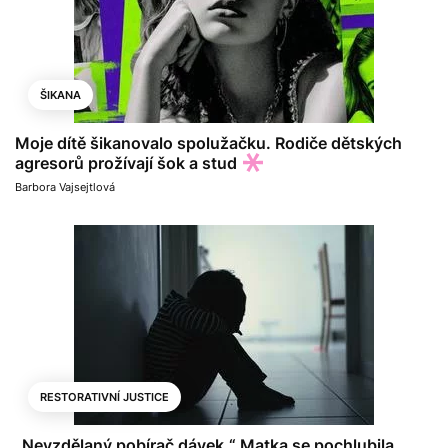
ŠIKANA
Moje dítě šikanovalo spolužačku. Rodiče dětských
agresorů prožívají šok a stud
Barbora Vajsejtlová
RESTORATIVNÍ JUSTICE
„Nevzdělaný pobírač dávek.“ Matka se pochlubila