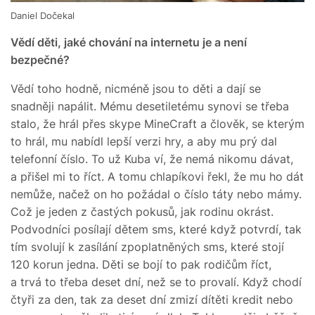
Daniel Dočekal
Vědí děti, jaké chování na internetu je a není
bezpečné?
Vědí toho hodně, nicméně jsou to děti a dají se
snadněji napálit. Mému desetiletému synovi se třeba
stalo, že hrál přes skype MineCraft a člověk, se kterým
to hrál, mu nabídl lepší verzi hry, a aby mu prý dal
telefonní číslo. To už Kuba ví, že nemá nikomu dávat,
a přišel mi to říct. A tomu chlapíkovi řekl, že mu ho dát
nemůže, načež on ho požádal o číslo táty nebo mámy.
Což je jeden z častých pokusů, jak rodinu okrást.
Podvodníci posílají dětem sms, které když potvrdí, tak
tím svolují k zasílání zpoplatněných sms, které stojí
120 korun jedna. Děti se bojí to pak rodičům říct,
a trvá to třeba deset dní, než se to provalí. Když chodí
čtyři za den, tak za deset dní zmizí dítěti kredit nebo