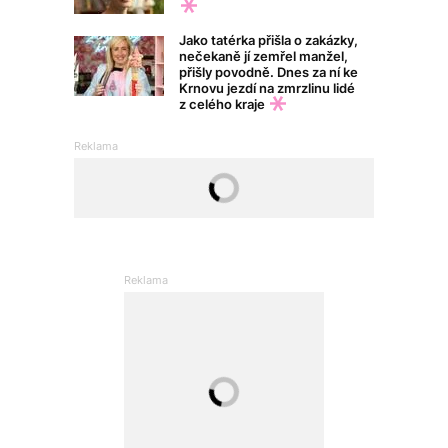
Jako tatérka přišla o zakázky,
nečekaně jí zemřel manžel,
přišly povodně. Dnes za ní ke
Krnovu jezdí na zmrzlinu lidé
z celého kraje