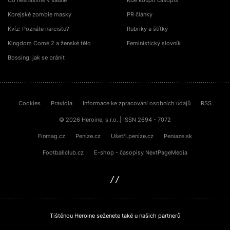
Co nesnášíme v sauně
Kde koupit časopis
Korejské zombie masky
PR články
Kvíz: Poznáte narcistu?
Rubriky a štítky
Kingdom Come 2 a ženské tělo
Feministický slovník
Bossing: jak se bránit
Cookies
Pravidla
Informace ke zpracování osobních údajů
RSS
© 2026 Heroine, s.r.o. | ISSN 2694 - 7072
Finmag.cz
Peníze.cz
Ušetři.peníze.cz
Peniaze.sk
Footballclub.cz
E-shop - časopisy NextPageMedia
sinfin.digital
Tištěnou Heroine seženete také u našich partnerů