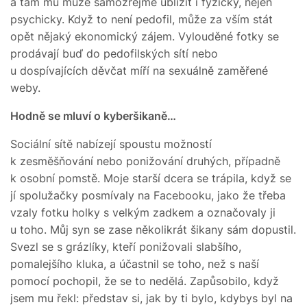
a tam mu může samozřejmě ublížit i fyzicky, nejen
psychicky. Když to není pedofil, může za vším stát
opět nějaký ekonomický zájem. Vylouděné fotky se
prodávají buď do pedofilských sítí nebo
u dospívajících děvčat míří na sexuálně zaměřené
weby.
Hodně se mluví o kyberšikaně…
Sociální sítě nabízejí spoustu možností
k zesměšňování nebo ponižování druhých, případně
k osobní pomstě. Moje starší dcera se trápila, když se
jí spolužačky posmívaly na Facebooku, jako že třeba
vzaly fotku holky s velkým zadkem a označovaly ji
u toho. Můj syn se zase několikrát šikany sám dopustil.
Svezl se s grázlíky, kteří ponižovali slabšího,
pomalejšího kluka, a účastnil se toho, než s naší
pomocí pochopil, že se to nedělá. Zapůsobilo, když
jsem mu řekl: představ si, jak by ti bylo, kdybys byl na