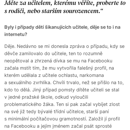
Jděte za učitelem, kterému věříte, proberte to
s rodiči, nebo starším sourozencem.
Byly i případy dětí šikanujících učitele, děje se to i na
internetu?
Děje. Nedávno se mi donesla zpráva o případu, kdy se
děvče zamilovalo do učitele, ten to rozumně
neopětoval a zhrzená dívka se mu na Facebooku
začala mstít tím, že mu vytvořila falešný profil, na
kterém udělala z učitele ochlastu, narkomana
a sexuálního zvrhlíka. Chvíli trvalo, než se přišlo na to,
kdo to dělá. Jiný případ pomsty dítěte učiteli se stal
v jedné pražské škole, odkud vyloučili
problematického žáka. Ten si pak začal vybíjet zlost
na své již tedy bývalé třídní učitelce, starší paní
s minimální počítačovou gramotností. Založil jí profil
na Facebooku a jejím jménem začal psát sprosté