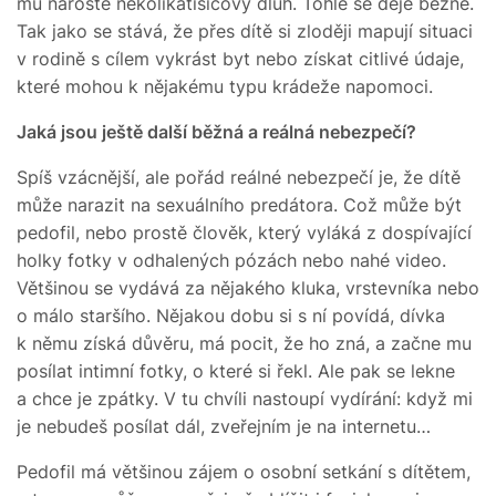
mu naroste několikatisícový dluh. Tohle se děje běžně.
Tak jako se stává, že přes dítě si zloději mapují situaci
v rodině s cílem vykrást byt nebo získat citlivé údaje,
které mohou k nějakému typu krádeže napomoci.
Jaká jsou ještě další běžná a reálná nebezpečí?
Spíš vzácnější, ale pořád reálné nebezpečí je, že dítě
může narazit na sexuálního predátora. Což může být
pedofil, nebo prostě člověk, který vyláká z dospívající
holky fotky v odhalených pózách nebo nahé video.
Většinou se vydává za nějakého kluka, vrstevníka nebo
o málo staršího. Nějakou dobu si s ní povídá, dívka
k němu získá důvěru, má pocit, že ho zná, a začne mu
posílat intimní fotky, o které si řekl. Ale pak se lekne
a chce je zpátky. V tu chvíli nastoupí vydírání: když mi
je nebudeš posílat dál, zveřejním je na internetu…
Pedofil má většinou zájem o osobní setkání s dítětem,