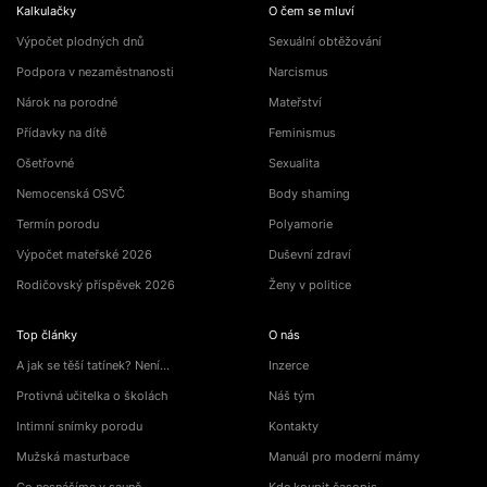
Kalkulačky
O čem se mluví
Výpočet plodných dnů
Sexuální obtěžování
Podpora v nezaměstnanosti
Narcismus
Nárok na porodné
Mateřství
Přídavky na dítě
Feminismus
Ošetřovné
Sexualita
Nemocenská OSVČ
Body shaming
Termín porodu
Polyamorie
Výpočet mateřské 2026
Duševní zdraví
Rodičovský příspěvek 2026
Ženy v politice
Top články
O nás
A jak se těší tatínek? Není…
Inzerce
Protivná učitelka o školách
Náš tým
Intimní snímky porodu
Kontakty
Mužská masturbace
Manuál pro moderní mámy