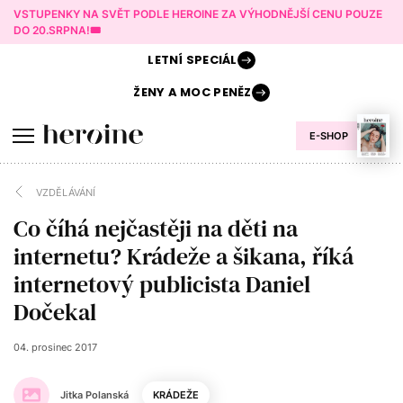
VSTUPENKY NA SVĚT PODLE HEROINE ZA VÝHODNĚJŠÍ CENU POUZE
DO 20.SRPNA!🎟️
LETNÍ
SPECIÁL
ŽENY A
MOC PENĚZ
E-SHOP
VZDĚLÁVÁNÍ
Co číhá nejčastěji na děti na
internetu? Krádeže a šikana, říká
internetový publicista Daniel
Dočekal
04. prosinec 2017
Jitka Polanská
KRÁDEŽE