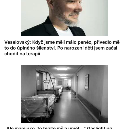
Veselovský: Když jsme měli málo peněz, přivedlo mě
to do úplného šílenství. Po narození dětí jsem začal
chodit na terapii
„Ale maminko, to byste měla umět...“ Gaslighting