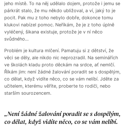
jeho místě. To na něj udělalo dojem, protože i jemu se
párkrát stalo, že mu někdo ubližoval, a ví, jaký to je
pocit. Pak mu z toho nebylo dobře, dokonce tomu
klukovi nabízel pomoc. Neříkám, že je z toho úplně
vyléčený, šikana existuje, protože je v ní něco
svůdného…
Problém je kultura mlčení. Pamatuju si z dětství, že
věci se děly, ale nikdo nic neprozradil. Na seminářích
ve školách kladu proto děckám na srdce, ať nemlčí.
Říkám jim: není žádné žalování poradit se s dospělým,
co dělat, když vidíte něco, co se vám nelíbí. Jděte za
učitelem, kterému věříte, proberte to rodiči, nebo
starším sourozencem.
Není žádné žalování poradit se s dospělým,
co dělat, když vidíte něco, co se vám nelíbí.