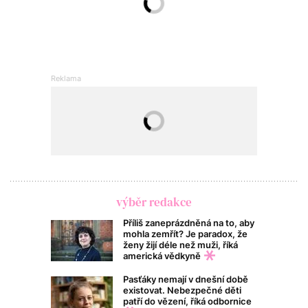
výběr redakce
Příliš zaneprázdněná na to, aby
mohla zemřít? Je paradox, že
ženy žijí déle než muži, říká
americká vědkyně
Pasťáky nemají v dnešní době
existovat. Nebezpečné děti
patří do vězení, říká odbornice