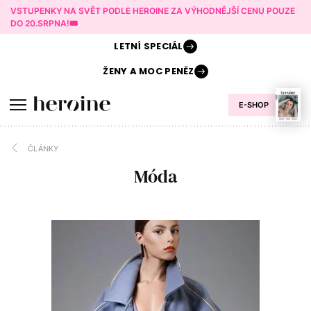
VSTUPENKY NA SVĚT PODLE HEROINE ZA VÝHODNĚJŠÍ CENU POUZE
DO 20.SRPNA!🎟️
LETNÍ
SPECIÁL
ŽENY A
MOC PENĚZ
E-SHOP
ČLÁNKY
Móda