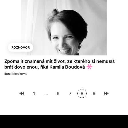
ROZHOVOR
Zpomalit znamená mít život, ze kterého si nemusíš
brát dovolenou, říká Kamila Boudová
Ilona Kleníková
1
…
6
7
8
9