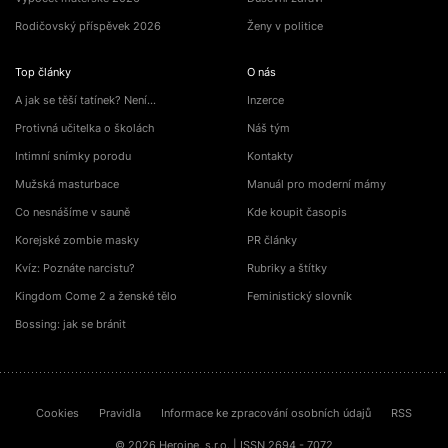
Rodičovský příspěvek 2026
Ženy v politice
Top články
O nás
A jak se těší tatínek? Není…
Inzerce
Protivná učitelka o školách
Náš tým
Intimní snímky porodu
Kontakty
Mužská masturbace
Manuál pro moderní mámy
Co nesnášíme v sauně
Kde koupit časopis
Korejské zombie masky
PR články
Kvíz: Poznáte narcistu?
Rubriky a štítky
Kingdom Come 2 a ženské tělo
Feministický slovník
Bossing: jak se bránit
Cookies
Pravidla
Informace ke zpracování osobních údajů
RSS
© 2026 Heroine, s.r.o. | ISSN 2694 - 7072