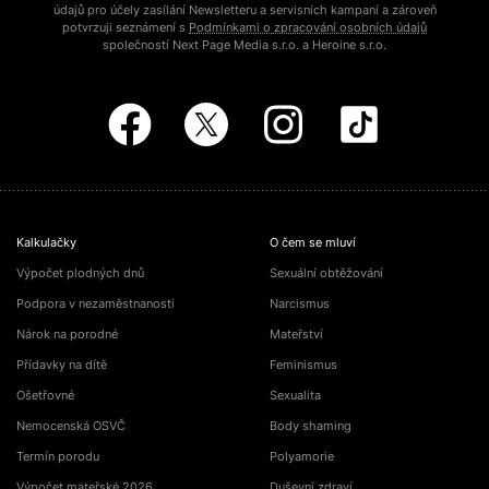
údajů pro účely zasílání Newsletteru a servisních kampaní a zároveň
potvrzuji seznámení s
Podmínkami o zpracování osobních údajů
společností Next Page Media s.r.o. a Heroine s.r.o.
Kalkulačky
O čem se mluví
Výpočet plodných dnů
Sexuální obtěžování
Podpora v nezaměstnanosti
Narcismus
Nárok na porodné
Mateřství
Přídavky na dítě
Feminismus
Ošetřovné
Sexualita
Nemocenská OSVČ
Body shaming
Termín porodu
Polyamorie
Výpočet mateřské 2026
Duševní zdraví