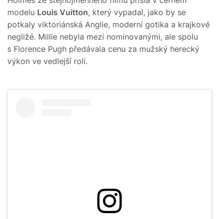
Holmes ze stejnojmenného filmu přišla v černém
modelu
Louis Vuitton
, který vypadal, jako by se
potkaly viktoriánská Anglie, moderní gotika a krajkové
negližé. Millie nebyla mezi nominovanými, ale spolu
s Florence Pugh předávala cenu za mužský herecký
výkon ve vedlejší roli.