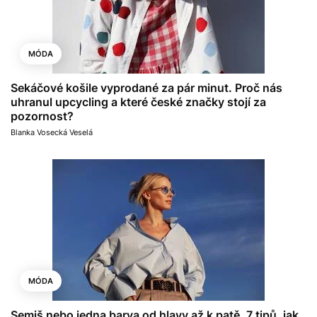
MÓDA
Sekáčové košile vyprodané za pár minut. Proč nás
uhranul upcycling a které české značky stojí za
pozornost?
Blanka Vosecká Veselá
MÓDA
Semiš nebo jedna barva od hlavy až k patě. 7 tipů, jak