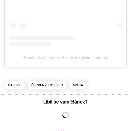
Příspěvek sdílený 💋 Bimini 💋 (@biminibabes)
GALERIE
ČERVENÝ KOBEREC
MÓDA
Líbil se vám článek?