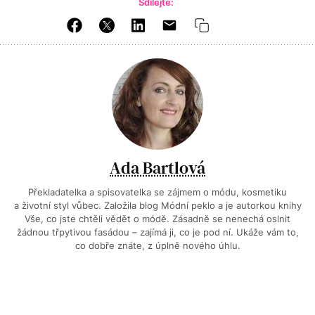
Sdílejte:
Ada Bartlová
Překladatelka a spisovatelka se zájmem o módu, kosmetiku
a životní styl vůbec. Založila blog Módní peklo a je autorkou knihy
Vše, co jste chtěli vědět o módě. Zásadně se nenechá oslnit
žádnou třpytivou fasádou – zajímá ji, co je pod ní. Ukáže vám to,
co dobře znáte, z úplně nového úhlu.