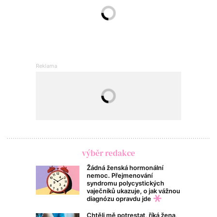
výběr redakce
Žádná ženská hormonální
nemoc. Přejmenování
syndromu polycystických
vaječníků ukazuje, o jak vážnou
diagnózu opravdu jde
Chtěli mě potrestat, říká žena,