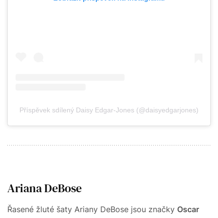
Příspěvek sdílený Daisy Edgar-Jones (@daisyedgarjones)
Ariana DeBose
Řasené žluté šaty Ariany DeBose jsou značky
Oscar