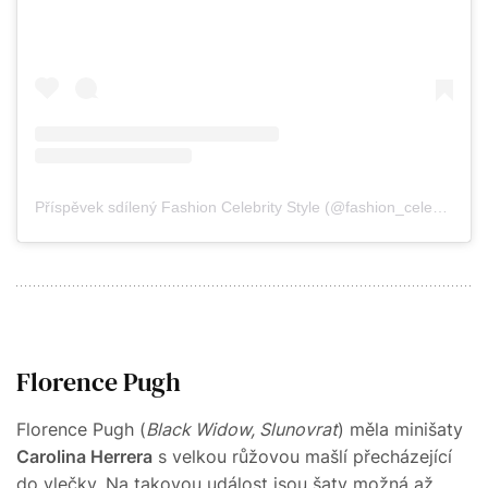
Příspěvek sdílený Fashion Celebrity Style (@fashion_celebritystyle)
Florence Pugh
Florence Pugh (
Black Widow, Slunovrat
) měla minišaty
Carolina Herrera
s velkou růžovou mašlí přecházející
do vlečky. Na takovou událost jsou šaty možná až