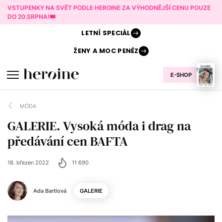
VSTUPENKY NA SVĚT PODLE HEROINE ZA VÝHODNĚJŠÍ CENU POUZE
DO 20.SRPNA!🎟️
LETNÍ
SPECIÁL
ŽENY A
MOC PENĚZ
E-SHOP
MÓDA
GALERIE. Vysoká móda i drag na
předávání cen BAFTA
18. březen 2022
11 690
Ada Bartlová
GALERIE