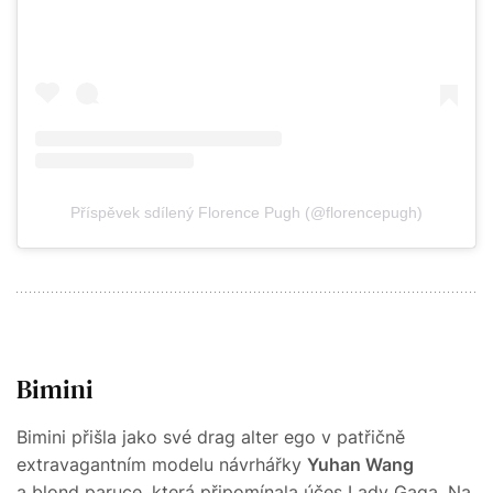
Příspěvek sdílený Florence Pugh (@florencepugh)
Bimini
Bimini přišla jako své drag alter ego v patřičně
extravagantním modelu návrhářky
Yuhan Wang
a blond paruce, která připomínala účes Lady Gaga. Na