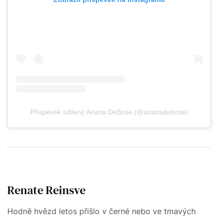
Příspěvek sdílený Ariana DeBose (@arianadebose)
Renate Reinsve
Hodně hvězd letos přišlo v černé nebo ve tmavých