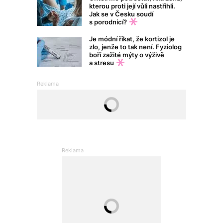
kterou proti její vůli nastřihli.
Jak se v Česku soudí
s porodnicí?
Je módní říkat, že kortizol je
zlo, jenže to tak není. Fyziolog
boří zažité mýty o výživě
a stresu