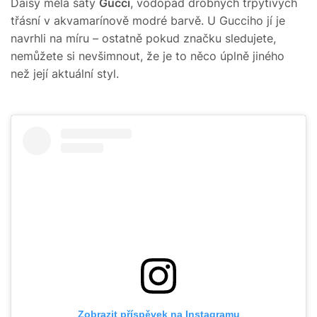
Daisy měla šaty
Gucci
, vodopád drobných třpytivých
třásní v akvamarínově modré barvě. U Gucciho jí je
navrhli na míru – ostatně pokud značku sledujete,
nemůžete si nevšimnout, že je to něco úplně jiného
než její aktuální styl.
Zobrazit příspěvek na Instagramu