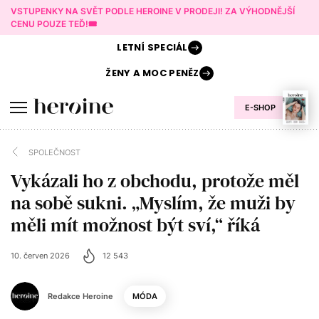
VSTUPENKY NA SVĚT PODLE HEROINE V PRODEJI! ZA VÝHODNĚJŠÍ
CENU POUZE TEĎ!🎟️
LETNÍ
SPECIÁL
ŽENY A
MOC PENĚZ
E-SHOP
SPOLEČNOST
Vykázali ho z obchodu, protože měl
na sobě sukni. „Myslím, že muži by
měli mít možnost být sví,“ říká
10. červen 2026
12 543
Redakce Heroine
MÓDA