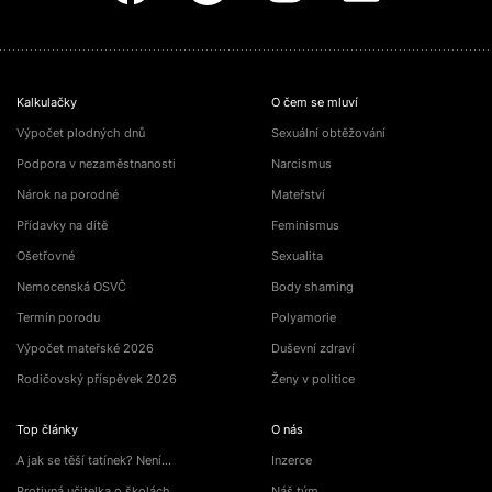
Kalkulačky
O čem se mluví
Výpočet plodných dnů
Sexuální obtěžování
Podpora v nezaměstnanosti
Narcismus
Nárok na porodné
Mateřství
Přídavky na dítě
Feminismus
Ošetřovné
Sexualita
Nemocenská OSVČ
Body shaming
Termín porodu
Polyamorie
Výpočet mateřské 2026
Duševní zdraví
Rodičovský příspěvek 2026
Ženy v politice
Top články
O nás
A jak se těší tatínek? Není…
Inzerce
Protivná učitelka o školách
Náš tým