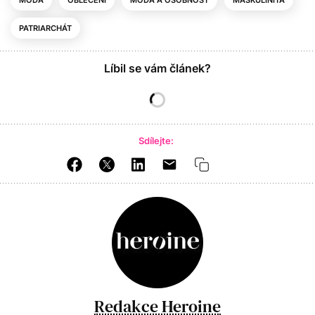
MÓDA
OBLEČENÍ
MÓDA A OSOBNOST
MASKULINITA
PATRIARCHÁT
Líbil se vám článek?
Sdílejte:
Redakce Heroine