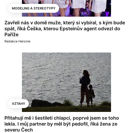
MODELING A STEREOTYPY
Zavřeli nás v domě muže, který si vybíral, s kým bude
spát, říká Češka, kterou Epsteinův agent odvezl do
Paříže
Redakce Heroine
VZTAHY
Přitahují mě i šestiletí chlapci, poprvé jsem se toho
lekla. I můj partner by měl být pedofil, říká žena ze
severu Čech