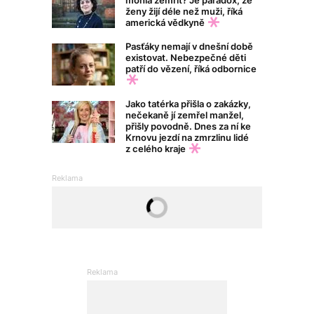
mohla zemřít? Je paradox, že
ženy žijí déle než muži, říká
americká vědkyně
Pasťáky nemají v dnešní době
existovat. Nebezpečné děti
patří do vězení, říká odbornice
Jako tatérka přišla o zakázky,
nečekaně jí zemřel manžel,
přišly povodně. Dnes za ní ke
Krnovu jezdí na zmrzlinu lidé
z celého kraje