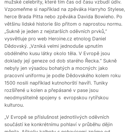
mužské celebrity, které tím čas od času vzbudí údiv.
Vzpomeňme si například na zpěváka Harryho Stylese,
herce Brada Pitta nebo zpěváka Davida Bowieho. Po
většinu lidské historie šlo přitom o naprostou normu.
„Sukně je jeden z nejstarších oděvních prvků,“
vysvětluje pro web Heroine.cz etnolog Daniel
Dědovský. „Vzniká velmi jednoduše upnutím
obdélného kusu látky okolo těla. V Evropě jsou
doklady její geneze od dob starého Řecka.“ Sukně
nebyly jen výsadou bohatých a mocných: jako
pracovní uniformu je podle Dědovského kolem roku
1500 nosili například kutnohorští havíři. Tuniky
rozšířené u kolen a přepásané v pase jsou
neodmyslitelně spojeny s evropskou rytířskou
kulturou.
„V Evropě se příslušnost jednotlivých oděvních
součástí ke konkrétnímu pohlaví v průběhu dějin
měnila. Ačkoliv kalhoty s nohavicemi známe od