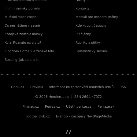
Intimní snímky porodu
Kontakty
Mužská masturbace
Manuál pro moderní mámy
Co nesnášíme v sauně
Kde koupit časopis
Korejské zombie masky
PR články
Kvíz: Poznáte narcistu?
Rubriky a štítky
Kingdom Come 2 a ženské tělo
Feministický slovník
Bossing: jak se bránit
Cookies
Pravidla
Informace ke zpracování osobních údajů
RSS
© 2026 Heroine, s.r.o. | ISSN 2694 - 7072
Finmag.cz
Peníze.cz
Ušetři.peníze.cz
Peniaze.sk
Footballclub.cz
E-shop - časopisy NextPageMedia
sinfin.digital