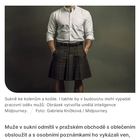
Sukně ke kolenům a košile. I takhle by v budoucnu mohl vypadat
pracovní oděv mužů. Obrázek vytvořila umělá inteligence
Midjourney.
Foto: Gabriela Knížková / Midjourney
Muže v sukni odmítli v pražském obchodě s oblečením
obsloužit a s osobními poznámkami ho vykázali ven,