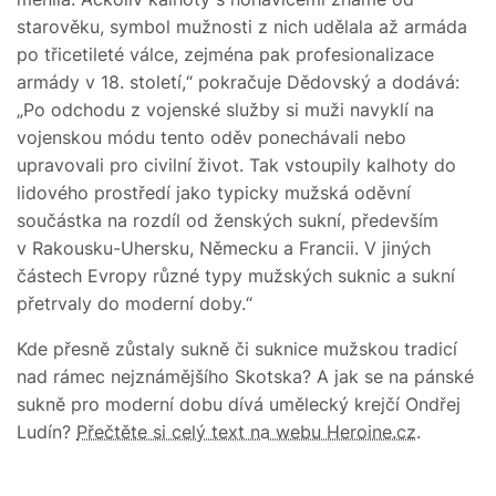
starověku, symbol mužnosti z nich udělala až armáda
po třicetileté válce, zejména pak profesionalizace
armády v 18. století,“ pokračuje Dědovský a dodává:
„Po odchodu z vojenské služby si muži navyklí na
vojenskou módu tento oděv ponechávali nebo
upravovali pro civilní život. Tak vstoupily kalhoty do
lidového prostředí jako typicky mužská oděvní
součástka na rozdíl od ženských sukní, především
v Rakousku-Uhersku, Německu a Francii. V jiných
částech Evropy různé typy mužských suknic a sukní
přetrvaly do moderní doby.“
Kde přesně zůstaly sukně či suknice mužskou tradicí
nad rámec nejznámějšího Skotska? A jak se na pánské
sukně pro moderní dobu dívá umělecký krejčí Ondřej
Ludín?
Přečtěte si celý text na webu Heroine.cz
.