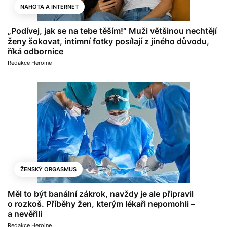
NAHOTA A INTERNET
„Podívej, jak se na tebe těším!“ Muži většinou nechtějí
ženy šokovat, intimní fotky posílají z jiného důvodu,
říká odbornice
Redakce Heroine
ŽENSKÝ ORGASMUS
Měl to být banální zákrok, navždy je ale připravil
o rozkoš. Příběhy žen, kterým lékaři nepomohli –
a nevěřili
Redakce Heroine