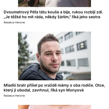
Dvoumetrový Péťa tátu kouše a bije, rukou rozbíjí zdi.
„Je těžké ho mít ráda, někdy žárlím," říká jeho sestra
Redakce Heroine
Mladší bratr přišel po vraždě mámy o oba rodiče. Otce,
který ji ubodal, zavrhnul, říká syn Monyové
Redakce Heroine