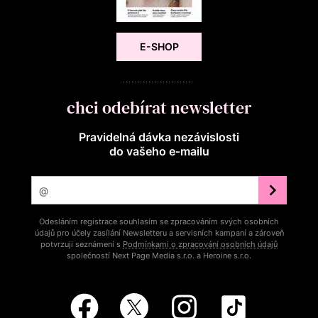
E-SHOP
chci odebírat newsletter
Pravidelná dávka nezávislosti
do vašeho e‑mailu
Odesláním registrace souhlasím se zpracováním svých osobních
údajů pro účely zasílání Newsletteru a servisních kampaní a zároveň
potvrzuji seznámení s
Podmínkami o zpracování osobních údajů
společností Next Page Media s.r.o. a Heroine s.r.o.