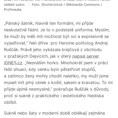
oblékli sukni.
Foto: Shutterstock / Wikimedia Commons /
Profimedia
„Pánský šatník, hlavně ten formální, mi přijde
neskutečně fádní. Je to v podstatě uniforma. Myslím,
že muži by měli mít možnost být sví a expresivně se
vyjadřovat,“ řekl dříve pro Heroine politolog Andrej
Ruščák. Právě jeho vykázala krejčová z obchodu
v pražských Dejvicích, jak v úterý
napsal server
iDNES.cz
. „Nesnáším horko. Mnohokrát jsem v práci
řešil situaci, kdy venku bylo pětatřicet stupňů,
a zatímco ženy mohly chodit nalehko, my muži jsme
museli mít plný oblek s košilí, sakem a kravatou. To mi
přijde úplně nesmyslné,“ pokračuje Ruščák s důvody,
proč si sukně z praktického i estetického hlediska
oblíbil.
Sukně nebo šaty v moderní době oblékají zejména