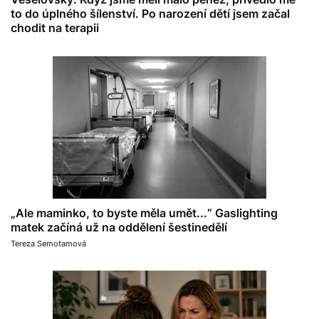
to do úplného šílenství. Po narození dětí jsem začal
chodit na terapii
„Ale maminko, to byste měla umět...“ Gaslighting
matek začíná už na oddělení šestinedělí
Tereza Semotamová