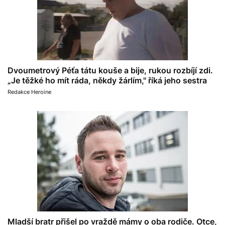
Dvoumetrový Péťa tátu kouše a bije, rukou rozbíjí zdi.
„Je těžké ho mít ráda, někdy žárlím," říká jeho sestra
Redakce Heroine
Mladší bratr přišel po vraždě mámy o oba rodiče. Otce,