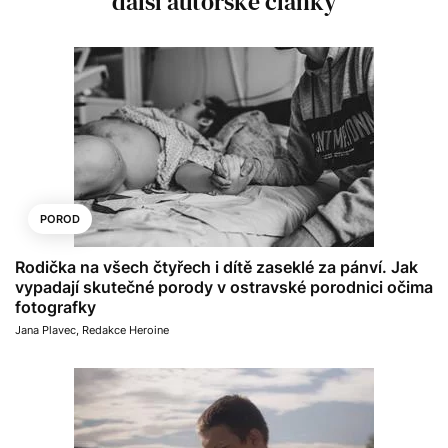
další autorské články
POROD
Rodička na všech čtyřech i dítě zaseklé za pánví. Jak
vypadají skutečné porody v ostravské porodnici očima
fotografky
Jana Plavec
,
Redakce Heroine