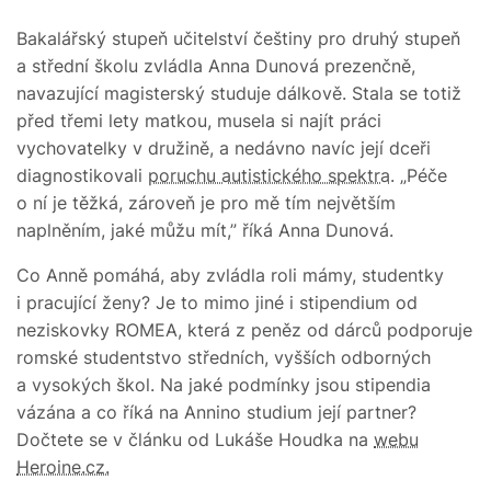
Bakalářský stupeň učitelství češtiny pro druhý stupeň
a střední školu zvládla Anna Dunová prezenčně,
navazující magisterský studuje dálkově. Stala se totiž
před třemi lety matkou, musela si najít práci
vychovatelky v družině, a nedávno navíc její dceři
diagnostikovali
poruchu autistického spektra
. „Péče
o ní je těžká, zároveň je pro mě tím největším
naplněním, jaké můžu mít,” říká Anna Dunová.
Co Anně pomáhá, aby zvládla roli mámy, studentky
i pracující ženy? Je to mimo jiné i stipendium od
neziskovky ROMEA, která z peněz od dárců podporuje
romské studentstvo středních, vyšších odborných
a vysokých škol. Na jaké podmínky jsou stipendia
vázána a co říká na Annino studium její partner?
Dočtete se v článku od Lukáše Houdka na
webu
Heroine.cz.