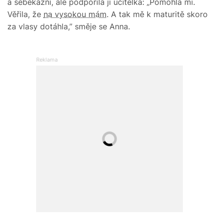
a sebekázní, ale podpořila ji učitelka: „Pomohla mi.
Věřila, že
na vysokou mám
. A tak mě k maturitě skoro
za vlasy dotáhla,” směje se Anna.