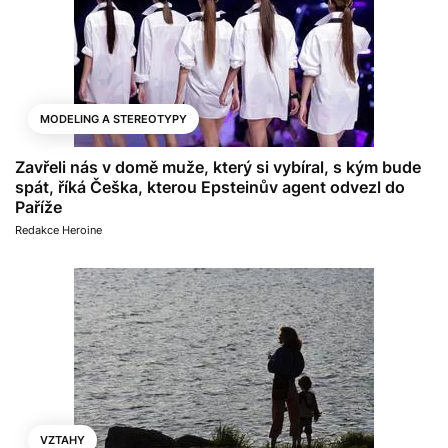
MODELING A STEREOTYPY
Zavřeli nás v domě muže, který si vybíral, s kým bude
spát, říká Češka, kterou Epsteinův agent odvezl do
Paříže
Redakce Heroine
VZTAHY