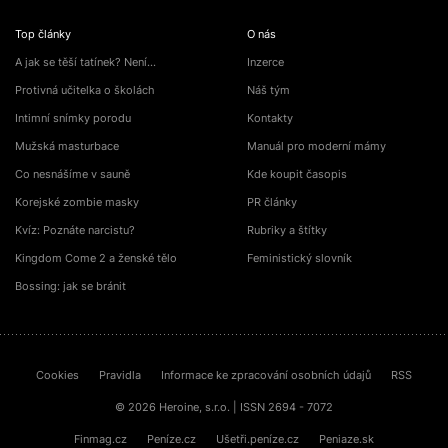
Top články
O nás
A jak se těší tatínek? Není…
Inzerce
Protivná učitelka o školách
Náš tým
Intimní snímky porodu
Kontakty
Mužská masturbace
Manuál pro moderní mámy
Co nesnášíme v sauně
Kde koupit časopis
Korejské zombie masky
PR články
Kvíz: Poznáte narcistu?
Rubriky a štítky
Kingdom Come 2 a ženské tělo
Feministický slovník
Bossing: jak se bránit
Cookies
Pravidla
Informace ke zpracování osobních údajů
RSS
© 2026 Heroine, s.r.o. | ISSN 2694 - 7072
Finmag.cz
Peníze.cz
Ušetři.peníze.cz
Peniaze.sk