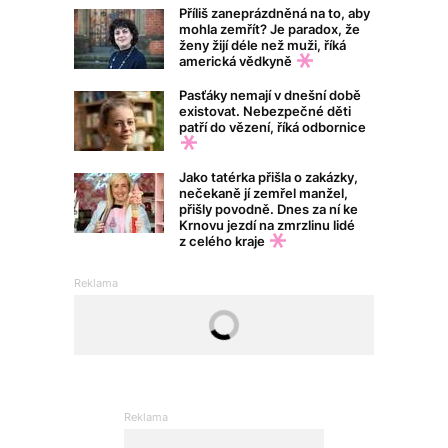
Příliš zaneprázdněná na to, aby
mohla zemřít? Je paradox, že
ženy žijí déle než muži, říká
americká vědkyně
Pasťáky nemají v dnešní době
existovat. Nebezpečné děti
patří do vězení, říká odbornice
Jako tatérka přišla o zakázky,
nečekaně jí zemřel manžel,
přišly povodně. Dnes za ní ke
Krnovu jezdí na zmrzlinu lidé
z celého kraje