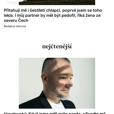
Přitahují mě i šestiletí chlapci, poprvé jsem se toho
lekla. I můj partner by měl být pedofil, říká žena ze
severu Čech
Redakce Heroine
nejčtenější
Veselovský: Když jsme měli málo peněz, přivedlo mě