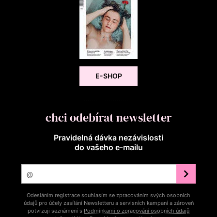
E-SHOP
chci odebírat newsletter
Pravidelná dávka nezávislosti
do vašeho e‑mailu
Odesláním registrace souhlasím se zpracováním svých osobních
údajů pro účely zasílání Newsletteru a servisních kampaní a zároveň
potvrzuji seznámení s
Podmínkami o zpracování osobních údajů