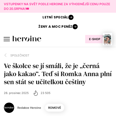
VSTUPENKY NA SVĚT PODLE HEROINE ZA VÝHODNĚJŠÍ CENU POUZE
DO 20.SRPNA!🎟️
LETNÍ
SPECIÁL
ŽENY A
MOC PENĚZ
E-SHOP
SPOLEČNOST
Ve školce se jí smáli, že je „černá
jako kakao“. Teď si Romka Anna plní
sen stát se učitelkou češtiny
26. prosinec 2025
23 505
Redakce Heroine
ROMOVÉ