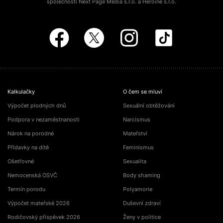
společností Next Page Media s.r.o. a Heroine s.r.o.
Kalkulačky
O čem se mluví
Výpočet plodných dnů
Sexuální obtěžování
Podpora v nezaměstnanosti
Narcismus
Nárok na porodné
Mateřství
Přídavky na dítě
Feminismus
Ošetřovné
Sexualita
Nemocenská OSVČ
Body shaming
Termín porodu
Polyamorie
Výpočet mateřské 2026
Duševní zdraví
Rodičovský příspěvek 2026
Ženy v politice