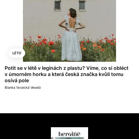
LÉTO
Potit se v létě v legínách z plastu? Víme, co si obléct
v úmorném horku a která česká značka kvůli tomu
osívá pole
Blanka Vosecká Veselá