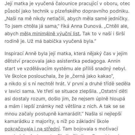
Její matka je vyučená čalounice pracující v oboru, otec
působí jako technik u plzeňského dopravního podniku.
„Naši na mě nikdy netlačili, abych měla samé jedničky.
To jsem chtěla já sama,” říká Anna Dunová. „Chtěli ale,
abych
měla minimálně výuční list.
Tak to v naší i širší
rodině je. Už má babička vyučená byla.“
Inspirací Anně byla její matka, která nějaký čas v jejím
dětství pracovala jako asistentka pedagoga. Annin
start ve vzdělávacím systému ale příliš snadný nebyl.
Ve školce poslouchala, že je „černá jako kakao“,
a nikdo si s ní nechtěl hrát. V první a druhé třídě seděla
v lavici sama. Ve třetí se situace zlepšila. „Ostatní děti
asi dostaly rozum, došlo jim, že nejsem úplně hloupá
a mám i lepší známky než většina z nich. A tak se se
mnou začaly postupně kamarádit.” Našla si nejlepší
kamarádku z majority, s níž po základní škole
pokračovala i na střední
. Tam bojovala s motivací