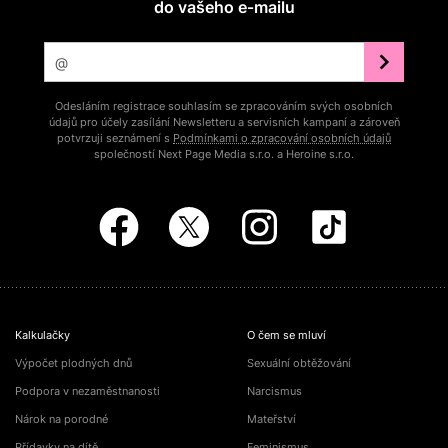
do vašeho e‑mailu
Odesláním registrace souhlasím se zpracováním svých osobních
údajů pro účely zasílání Newsletteru a servisních kampaní a zároveň
potvrzuji seznámení s
Podmínkami o zpracování osobních údajů
společností Next Page Media s.r.o. a Heroine s.r.o.
Kalkulačky
O čem se mluví
Výpočet plodných dnů
Sexuální obtěžování
Podpora v nezaměstnanosti
Narcismus
Nárok na porodné
Mateřství
Přídavky na dítě
Feminismus