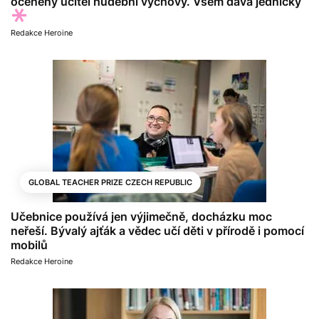
oceněný učitel hudební výchovy. Všem dává jedničky
Redakce Heroine
GLOBAL TEACHER PRIZE CZECH REPUBLIC
Učebnice používá jen výjimečně, docházku moc
neřeší. Bývalý ajťák a vědec učí děti v přírodě i pomocí
mobilů
Redakce Heroine