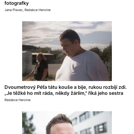
fotografky
Jana Plavec
,
Redakce Heroine
Dvoumetrový Péťa tátu kouše a bije, rukou rozbíjí zdi.
„Je těžké ho mít ráda, někdy žárlím," říká jeho sestra
Redakce Heroine