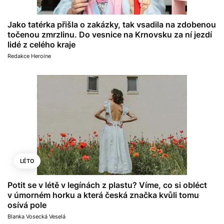
Jako tatérka přišla o zakázky, tak vsadila na zdobenou
točenou zmrzlinu. Do vesnice na Krnovsku za ní jezdí
lidé z celého kraje
Redakce Heroine
LÉTO
Potit se v létě v legínách z plastu? Víme, co si obléct
v úmorném horku a která česká značka kvůli tomu
osívá pole
Blanka Vosecká Veselá