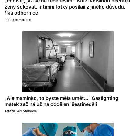
„Podívej, jak se na tebe těším!“ Muži většinou nechtějí
ženy šokovat, intimní fotky posílají z jiného důvodu,
říká odbornice
Redakce Heroine
„Ale maminko, to byste měla umět...“ Gaslighting
matek začíná už na oddělení šestinedělí
Tereza Semotamová