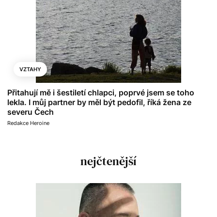
VZTAHY
Přitahují mě i šestiletí chlapci, poprvé jsem se toho
lekla. I můj partner by měl být pedofil, říká žena ze
severu Čech
Redakce Heroine
nejčtenější