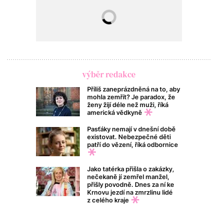
výběr redakce
Příliš zaneprázdněná na to, aby
mohla zemřít? Je paradox, že
ženy žijí déle než muži, říká
americká vědkyně
Pasťáky nemají v dnešní době
existovat. Nebezpečné děti
patří do vězení, říká odbornice
Jako tatérka přišla o zakázky,
nečekaně jí zemřel manžel,
přišly povodně. Dnes za ní ke
Krnovu jezdí na zmrzlinu lidé
z celého kraje