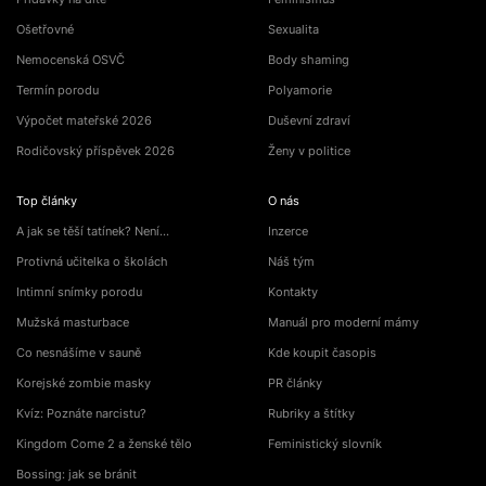
Ošetřovné
Sexualita
Nemocenská OSVČ
Body shaming
Termín porodu
Polyamorie
Výpočet mateřské 2026
Duševní zdraví
Rodičovský příspěvek 2026
Ženy v politice
Top články
O nás
A jak se těší tatínek? Není…
Inzerce
Protivná učitelka o školách
Náš tým
Intimní snímky porodu
Kontakty
Mužská masturbace
Manuál pro moderní mámy
Co nesnášíme v sauně
Kde koupit časopis
Korejské zombie masky
PR články
Kvíz: Poznáte narcistu?
Rubriky a štítky
Kingdom Come 2 a ženské tělo
Feministický slovník
Bossing: jak se bránit