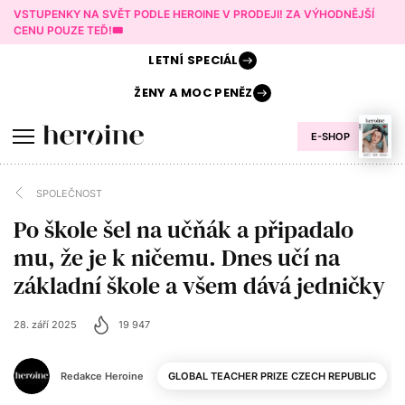
VSTUPENKY NA SVĚT PODLE HEROINE V PRODEJI! ZA VÝHODNĚJŠÍ
CENU POUZE TEĎ!🎟️
LETNÍ
SPECIÁL
ŽENY A
MOC PENĚZ
E-SHOP
SPOLEČNOST
Po škole šel na učňák a připadalo
mu, že je k ničemu. Dnes učí na
základní škole a všem dává jedničky
28. září 2025
19 947
Redakce Heroine
GLOBAL TEACHER PRIZE CZECH REPUBLIC