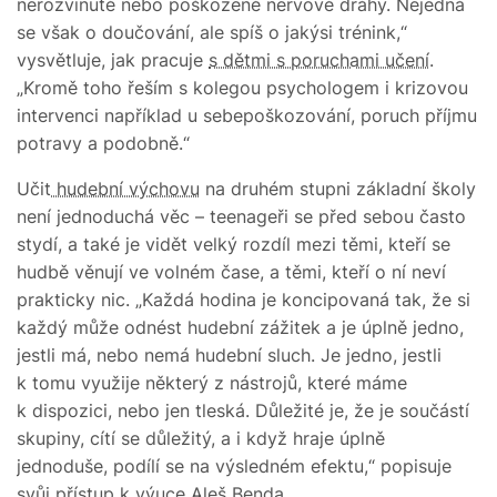
nerozvinuté nebo poškozené nervové dráhy. Nejedná
se však o doučování, ale spíš o jakýsi trénink,“
vysvětluje, jak pracuje
s dětmi s poruchami učení
.
„Kromě toho řeším s kolegou psychologem i krizovou
intervenci například u sebepoškozování, poruch příjmu
potravy a podobně.“
Učit
hudební výchovu
na druhém stupni základní školy
není jednoduchá věc – teenageři se před sebou často
stydí, a také je vidět velký rozdíl mezi těmi, kteří se
hudbě věnují ve volném čase, a těmi, kteří o ní neví
prakticky nic. „Každá hodina je koncipovaná tak, že si
každý může odnést hudební zážitek a je úplně jedno,
jestli má, nebo nemá hudební sluch. Je jedno, jestli
k tomu využije některý z nástrojů, které máme
k dispozici, nebo jen tleská. Důležité je, že je součástí
skupiny, cítí se důležitý, a i když hraje úplně
jednoduše, podílí se na výsledném efektu,“ popisuje
svůj přístup k výuce Aleš Benda.