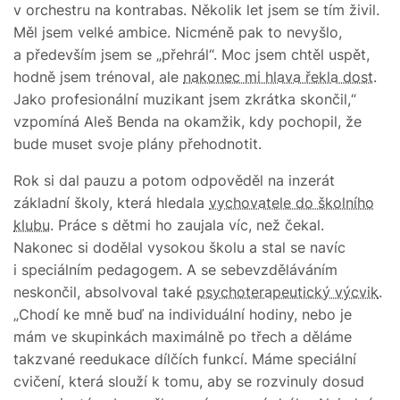
v orchestru na kontrabas. Několik let jsem se tím živil.
Měl jsem velké ambice. Nicméně pak to nevyšlo,
a především jsem se „přehrál“. Moc jsem chtěl uspět,
hodně jsem trénoval, ale
nakonec mi hlava řekla dost
.
Jako profesionální muzikant jsem zkrátka skončil,“
vzpomíná Aleš Benda na okamžik, kdy pochopil, že
bude muset svoje plány přehodnotit.
Rok si dal pauzu a potom odpověděl na inzerát
základní školy, která hledala
vychovatele do školního
klubu
. Práce s dětmi ho zaujala víc, než čekal.
Nakonec si dodělal vysokou školu a stal se navíc
i speciálním pedagogem. A se sebevzděláváním
neskončil, absolvoval také
psychoterapeutický výcvik
.
„Chodí ke mně buď na individuální hodiny, nebo je
mám ve skupinkách maximálně po třech a děláme
takzvané reedukace dílčích funkcí. Máme speciální
cvičení, která slouží k tomu, aby se rozvinuly dosud