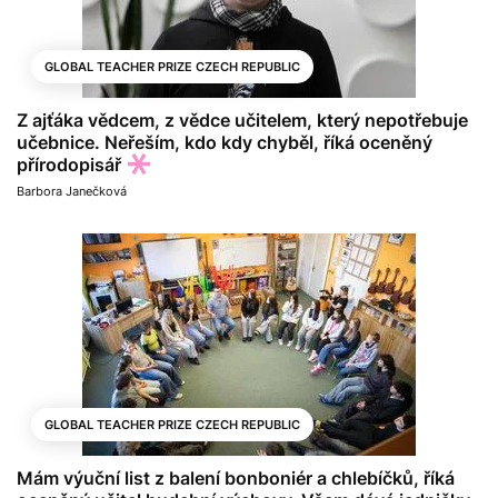
GLOBAL TEACHER PRIZE CZECH REPUBLIC
Z ajťáka vědcem, z vědce učitelem, který nepotřebuje
učebnice. Neřeším, kdo kdy chyběl, říká oceněný
přírodopisář
Barbora Janečková
GLOBAL TEACHER PRIZE CZECH REPUBLIC
Mám výuční list z balení bonboniér a chlebíčků, říká