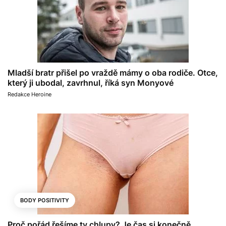
Mladší bratr přišel po vraždě mámy o oba rodiče. Otce,
který ji ubodal, zavrhnul, říká syn Monyové
Redakce Heroine
BODY POSITIVITY
Proč pořád řešíme ty chlupy? Je čas si konečně