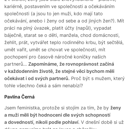
kariérně, postavením ve společnosti a očekáváním
společnosti (a jsou to jen muži, kdo mají tato
očekávání, anebo i ženy od sebe a od jiných žen?). Mít
práci na plný úvazek, platit účty (napůl), vypadat
báječně, starat se o děti, manžela, chod domácnosti,
žehlit, prát, vytvářet teplo rodinného krbu, být sečtělá,
umět vařit, umět se chovat ve společnosti, mít
pochopení pro časově náročné koníčky našich
partnerů…
Zapomínáme, že rovnoprávnost začíná
v každodenním životě, že stejné věci bychom měli
očekávat i od svých partnerů.
Proč být s mužem, který
tohle všechno čeká a sám nenabízí?
Pavlína Černá
Jsem feministka, protože si stojím za tím, že by
ženy
a muži měli být hodnoceni dle svých schopností
a dovedností, nikoli podle pohlaví
. V dnešní době si už