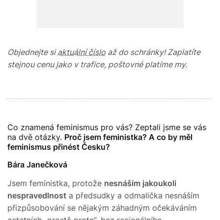
Objednejte si
aktuální číslo
až do schránky! Zaplatíte
stejnou cenu jako v trafice, poštovné platíme my.
Co znamená feminismus pro vás? Zeptali jsme se vás
na dvě otázky.
Proč jsem feministka? A co by měl
feminismus přinést Česku?
Bára Janečková
Jsem feministka, protože
nesnáším jakoukoli
nespravedlnost
a předsudky a odmalička nesnáším
přizpůsobování se nějakým záhadným očekáváním
ostatních „prostě proto“, bez racionálního