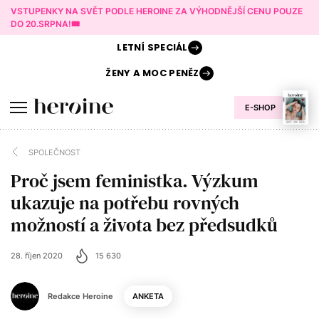
VSTUPENKY NA SVĚT PODLE HEROINE ZA VÝHODNĚJŠÍ CENU POUZE
DO 20.SRPNA!🎟️
LETNÍ
SPECIÁL
ŽENY A
MOC PENĚZ
E-SHOP
SPOLEČNOST
Proč jsem feministka. Výzkum
ukazuje na potřebu rovných
možností a života bez předsudků
28. říjen 2020
15 630
Redakce Heroine
ANKETA