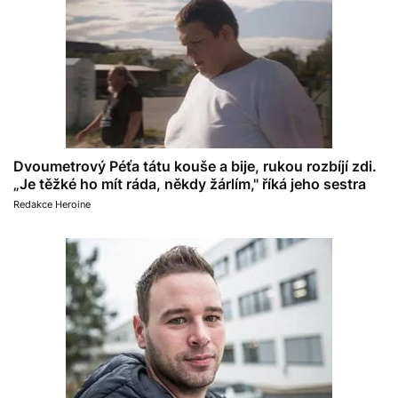
Dvoumetrový Péťa tátu kouše a bije, rukou rozbíjí zdi.
„Je těžké ho mít ráda, někdy žárlím," říká jeho sestra
Redakce Heroine