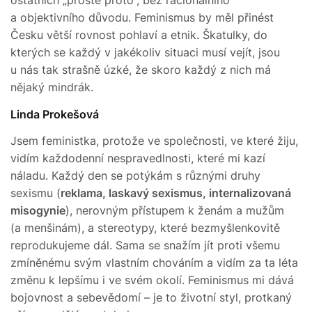
a objektivního důvodu. Feminismus by měl přinést
Česku větší rovnost pohlaví a etnik. Škatulky, do
kterých se každý v jakékoliv situaci musí vejít, jsou
u nás tak strašně úzké, že skoro každý z nich má
nějaký mindrák.
Linda Prokešová
Jsem feministka, protože ve společnosti, ve které žiju,
vidím každodenní nespravedlnosti, které mi kazí
náladu. Každý den se potýkám s různými druhy
sexismu (
reklama, laskavý sexismus, internalizovaná
misogynie
), nerovným přístupem k ženám a mužům
(a menšinám), a stereotypy, které bezmyšlenkovitě
reprodukujeme dál. Sama se snažím jít proti všemu
zmíněnému svým vlastním chováním a vidím za ta léta
změnu k lepšímu i ve svém okolí. Feminismus mi dává
bojovnost a sebevědomí – je to životní styl, protkaný