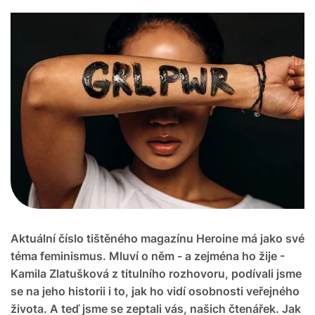
Aktuální číslo tištěného magazínu Heroine má jako své
téma feminismus. Mluví o něm - a zejména ho žije -
Kamila Zlatušková z titulního rozhovoru, podívali jsme
se na jeho historii i to, jak ho vidí osobnosti veřejného
života. A teď jsme se zeptali vás, našich čtenářek. Jak