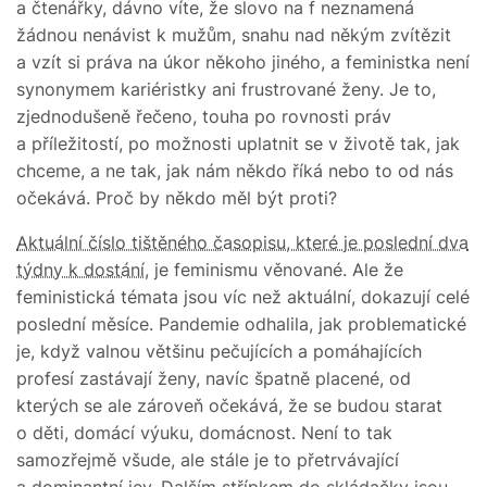
a čtenářky, dávno víte, že slovo na f neznamená
žádnou nenávist k mužům, snahu nad někým zvítězit
a vzít si práva na úkor někoho jiného, a feministka není
synonymem kariéristky ani frustrované ženy. Je to,
zjednodušeně řečeno, touha po rovnosti práv
a příležitostí, po možnosti uplatnit se v životě tak, jak
chceme, a ne tak, jak nám někdo říká nebo to od nás
očekává. Proč by někdo měl být proti?
Aktuální číslo tištěného časopisu, které je poslední dva
týdny k dostání
, je feminismu věnované. Ale že
feministická témata jsou víc než aktuální, dokazují celé
poslední měsíce. Pandemie odhalila, jak problematické
je, když valnou většinu pečujících a pomáhajících
profesí zastávají ženy, navíc špatně placené, od
kterých se ale zároveň očekává, že se budou starat
o děti, domácí výuku, domácnost. Není to tak
samozřejmě všude, ale stále je to přetrvávající
a dominantní jev. Dalším střípkem do skládačky jsou