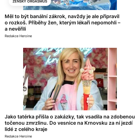
ŽENSKÝ ORGASMUS
Měl to být banální zákrok, navždy je ale připravil
o rozkoš. Příběhy žen, kterým lékaři nepomohli –
a nevěřili
Redakce Heroine
Jako tatérka přišla o zakázky, tak vsadila na zdobenou
točenou zmrzlinu. Do vesnice na Krnovsku za ní jezdí
lidé z celého kraje
Redakce Heroine