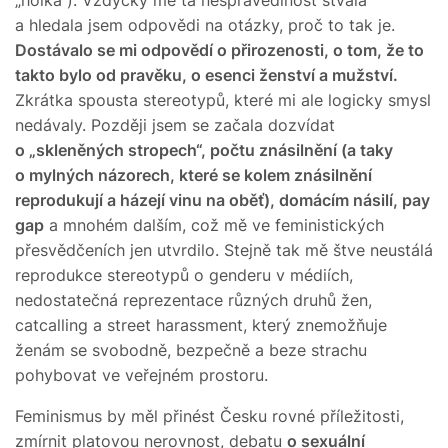
„holka“). Vždycky mě ta nespravedlnost štvala
a hledala jsem odpovědi na otázky, proč to tak je.
Dostávalo se mi odpovědí o přirozenosti, o tom, že to
takto bylo od pravěku, o esenci ženství a mužství.
Zkrátka spousta stereotypů, které mi ale logicky smysl
nedávaly. Později jsem se začala dozvídat
o „skleněných stropech“, počtu znásilnění (a taky
o mylných názorech, které se kolem znásilnění
reprodukují a házejí vinu na oběť), domácím násilí, pay
gap
a mnohém dalším, což mě ve feministických
přesvědčeních jen utvrdilo. Stejně tak mě štve neustálá
reprodukce stereotypů o genderu v médiích,
nedostatečná reprezentace různých druhů žen,
catcalling a street harassment, který znemožňuje
ženám se svobodně, bezpečně a beze strachu
pohybovat ve veřejném prostoru.
Feminismus by měl přinést Česku rovné příležitosti,
zmírnit platovou nerovnost, debatu
o sexuální