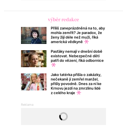
výběr redakce
Příliš zaneprázdněná na to, aby
mohla zemřít? Je paradox, že
ženy žijí déle než muži, říká
americká vědkyně
Pasťáky nemají v dnešní době
existovat. Nebezpečné děti
patří do vězení, říká odbornice
Jako tatérka přišla o zakázky,
nečekaně jí zemřel manžel,
přišly povodně. Dnes za ní ke
Krnovu jezdí na zmrzlinu lidé
z celého kraje