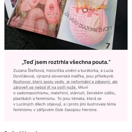
„Teď jsem roztrhla všechna pouta.“
Zuzana Štefková, historička umění a kurátorka, a Lucia
Dovičáková, výrazná slovenská malířka, jsou přítelkyně.
Rozhovor, který spolu vedly, je neformální a zábavný, ale
zároveň se nebojí jít na ostří nože.
Mluví
o sadomasochismu, mateřství, stárnutí, ženském údělu,
plastikách a feminismu. To jsou témata, která se
v Luciiných dílech objevují, a i proto jimi ilustrovala téma
feminismu v zářijovém čísle časopisu Heroine.