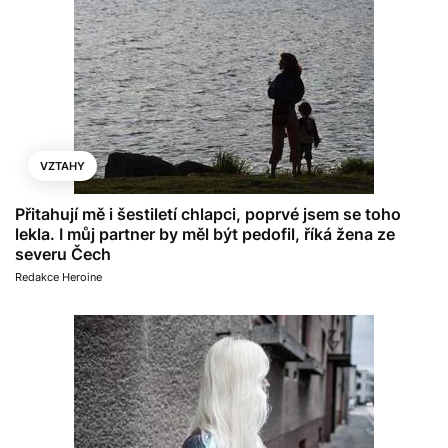
VZTAHY
Přitahují mě i šestiletí chlapci, poprvé jsem se toho
lekla. I můj partner by měl být pedofil, říká žena ze
severu Čech
Redakce Heroine