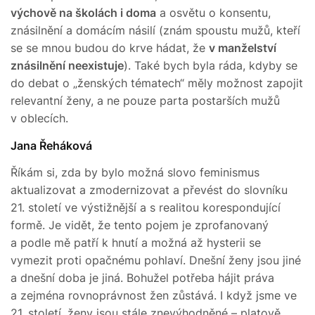
výchově na školách i doma
a osvětu o konsentu,
znásilnění a domácím násilí (znám spoustu mužů, kteří
se se mnou budou do krve hádat, že
v manželství
znásilnění neexistuje
). Také bych byla ráda, kdyby se
do debat o „ženských tématech“ měly možnost zapojit
relevantní ženy, a ne pouze parta postarších mužů
v oblecích.
Jana Řeháková
Říkám si, zda by bylo možná slovo feminismus
aktualizovat a zmodernizovat a převést do slovníku
21. století ve výstižnější a s realitou korespondující
formě. Je vidět, že tento pojem je zprofanovaný
a podle mě patří k hnutí a možná až hysterii se
vymezit proti opačnému pohlaví. Dnešní ženy jsou jiné
a dnešní doba je jiná. Bohužel potřeba hájit práva
a zejména rovnoprávnost žen zůstává. I když jsme ve
21. století, ženy jsou stále znevýhodněné – platově,