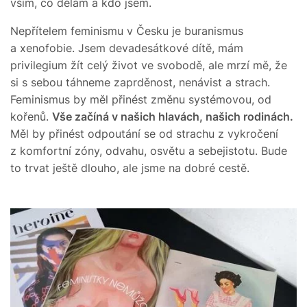
vším, co dělám a kdo jsem.
Nepřítelem feminismu v Česku je buranismus
a xenofobie. Jsem devadesátkové dítě, mám
privilegium žít celý život ve svobodě, ale mrzí mě, že
si s sebou táhneme zaprděnost, nenávist a strach.
Feminismus by měl přinést změnu systémovou, od
kořenů.
Vše začíná v našich hlavách, našich rodinách.
Měl by přinést odpoutání se od strachu z vykročení
z komfortní zóny, odvahu, osvětu a sebejistotu. Bude
to trvat ještě dlouho, ale jsme na dobré cestě.