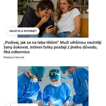
NAHOTA A INTERNET
„Podívej, jak se na tebe těším!“ Muži většinou nechtějí
ženy šokovat, intimní fotky posílají z jiného důvodu,
říká odbornice
Redakce Heroine