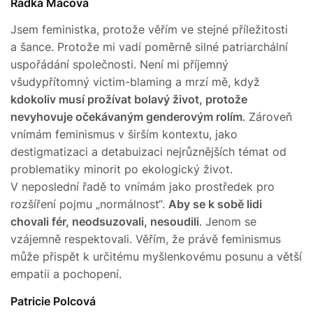
Radka Mácová
Jsem feministka, protože věřím ve stejné příležitosti
a šance. Protože mi vadí poměrně silné patriarchální
uspořádání společnosti. Není mi příjemný
všudypřítomný victim-blaming a mrzí mě, když
kdokoliv musí prožívat bolavý život, protože
nevyhovuje očekávaným genderovým rolím
. Zároveň
vnímám feminismus v širším kontextu, jako
destigmatizaci a detabuizaci nejrůznějších témat od
problematiky minorit po ekologický život.
V neposlední řadě to vnímám jako prostředek pro
rozšíření pojmu „normálnost“.
Aby se k sobě lidi
chovali fér, neodsuzovali, nesoudili
. Jenom se
vzájemně respektovali. Věřím, že právě feminismus
může přispět k určitému myšlenkovému posunu a větší
empatii a pochopení.
Patricie Polcová