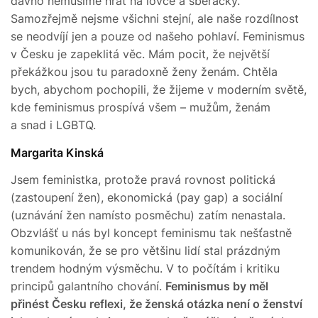
dávno nemusíme hrát na lovce a sběračky.
Samozřejmě nejsme všichni stejní, ale naše rozdílnost
se neodvíjí jen a pouze od našeho pohlaví. Feminismus
v Česku je zapeklitá věc. Mám pocit, že největší
překážkou jsou tu paradoxně ženy ženám. Chtěla
bych, abychom pochopili, že žijeme v moderním světě,
kde feminismus prospívá všem – mužům, ženám
a snad i LGBTQ.
Margarita Kinská
Jsem feministka, protože pravá rovnost politická
(zastoupení žen), ekonomická (pay gap) a sociální
(uznávání žen namísto posměchu) zatím nenastala.
Obzvlášť u nás byl koncept feminismu tak nešťastně
komunikován, že se pro většinu lidí stal prázdným
trendem hodným výsměchu. V to počítám i kritiku
principů galantního chování.
Feminismus by měl
přinést Česku reflexi, že ženská otázka není o ženství