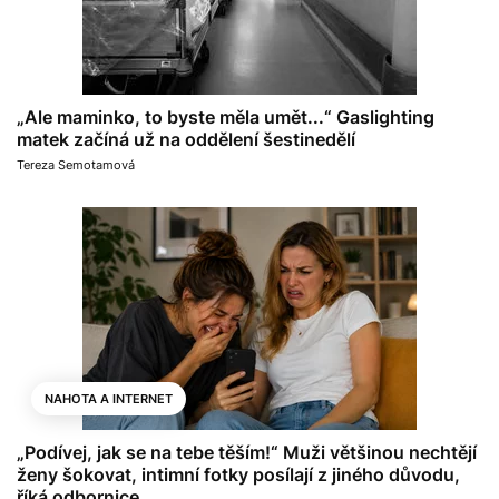
„Ale maminko, to byste měla umět...“ Gaslighting
matek začíná už na oddělení šestinedělí
Tereza Semotamová
NAHOTA A INTERNET
„Podívej, jak se na tebe těším!“ Muži většinou nechtějí
ženy šokovat, intimní fotky posílají z jiného důvodu,
říká odbornice