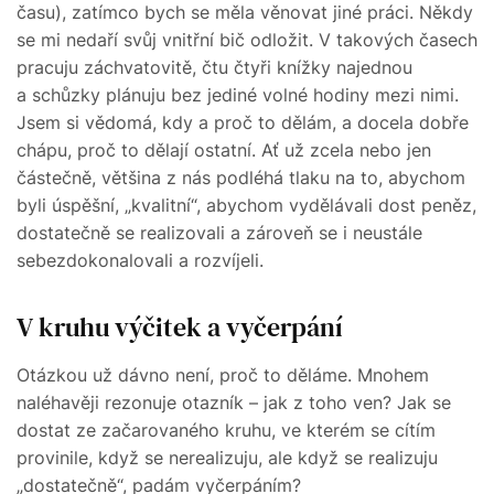
času), zatímco bych se měla věnovat jiné práci. Někdy
se mi nedaří svůj vnitřní bič odložit. V takových časech
pracuju záchvatovitě, čtu čtyři knížky najednou
a schůzky plánuju bez jediné volné hodiny mezi nimi.
Jsem si vědomá, kdy a proč to dělám, a docela dobře
chápu, proč to dělají ostatní. Ať už zcela nebo jen
částečně, většina z nás podléhá tlaku na to, abychom
byli úspěšní, „kvalitní“, abychom vydělávali dost peněz,
dostatečně se realizovali a zároveň se i neustále
sebezdokonalovali a rozvíjeli.
V kruhu výčitek a vyčerpání
Otázkou už dávno není, proč to děláme. Mnohem
naléhavěji rezonuje otazník – jak z toho ven? Jak se
dostat ze začarovaného kruhu, ve kterém se cítím
provinile, když se nerealizuju, ale když se realizuju
„dostatečně“, padám vyčerpáním?