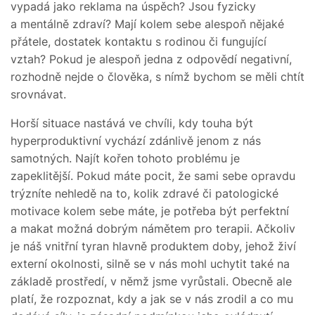
vypadá jako reklama na úspěch? Jsou fyzicky
a mentálně zdraví? Mají kolem sebe alespoň nějaké
přátele, dostatek kontaktu s rodinou či fungující
vztah? Pokud je alespoň jedna z odpovědí negativní,
rozhodně nejde o člověka, s nímž bychom se měli chtít
srovnávat.
Horší situace nastává ve chvíli, kdy touha být
hyperproduktivní vychází zdánlivě jenom z nás
samotných. Najít kořen tohoto problému je
zapeklitější. Pokud máte pocit, že sami sebe opravdu
trýzníte nehledě na to, kolik zdravé či patologické
motivace kolem sebe máte, je potřeba být perfektní
a makat možná dobrým námětem pro terapii. Ačkoliv
je náš vnitřní tyran hlavně produktem doby, jehož živí
externí okolnosti, silně se v nás mohl uchytit také na
základě prostředí, v němž jsme vyrůstali. Obecně ale
platí, že rozpoznat, kdy a jak se v nás zrodil a co mu