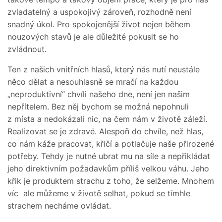
zvladatelný a uspokojivý zároveň, rozhodně není
snadný úkol. Pro spokojenější život nejen během
nouzových stavů je ale důležité pokusit se ho
zvládnout.
Ten z našich vnitřních hlasů, který nás nutí neustále
něco dělat a nesouhlasně se mračí na každou
„neproduktivní“ chvíli našeho dne, není jen našim
nepřítelem. Bez něj bychom se možná nepohnuli
z místa a nedokázali nic, na čem nám v životě záleží.
Realizovat se je zdravé. Alespoň do chvíle, než hlas,
co nám káže pracovat, křičí a potlačuje naše přirozené
potřeby. Tehdy je nutné ubrat mu na síle a nepřikládat
jeho direktivním požadavkům příliš velkou váhu. Jeho
křik je produktem strachu z toho, že selžeme. Mnohem
víc ale můžeme v životě selhat, pokud se tímhle
strachem necháme ovládat.