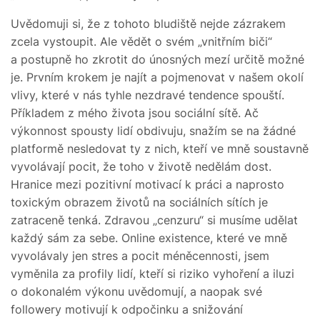
Uvědomuji si, že z tohoto bludiště nejde zázrakem
zcela vystoupit. Ale vědět o svém „vnitřním biči“
a postupně ho zkrotit do únosných mezí určitě možné
je. Prvním krokem je najít a pojmenovat v našem okolí
vlivy, které v nás tyhle nezdravé tendence spouští.
Příkladem z mého života jsou sociální sítě. Ač
výkonnost spousty lidí obdivuju, snažím se na žádné
platformě nesledovat ty z nich, kteří ve mně soustavně
vyvolávají pocit, že toho v životě nedělám dost.
Hranice mezi pozitivní motivací k práci a naprosto
toxickým obrazem životů na sociálních sítích je
zatraceně tenká. Zdravou „cenzuru“ si musíme udělat
každý sám za sebe. Online existence, které ve mně
vyvolávaly jen stres a pocit méněcennosti, jsem
vyměnila za profily lidí, kteří si riziko vyhoření a iluzi
o dokonalém výkonu uvědomují, a naopak své
followery motivují k odpočinku a snižování