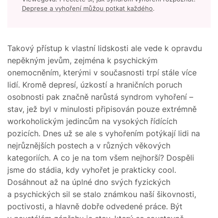
Deprese a vyhoření můžou potkat každého
.
Takový přístup k vlastní lidskosti ale vede k opravdu
nepěkným jevům, zejména k psychickým
onemocněním, kterými v současnosti trpí stále více
lidí. Kromě depresí, úzkostí a hraničních poruch
osobnosti pak značně narůstá syndrom vyhoření –
stav, jež byl v minulosti připisován pouze extrémně
workoholickým jedincům na vysokých řídících
pozicích. Dnes už se ale s vyhořením potýkají lidi na
nejrůznějších postech a v různých věkových
kategoriích. A co je na tom všem nejhorší? Dospěli
jsme do stádia, kdy vyhořet je prakticky cool.
Dosáhnout až na úplné dno svých fyzických
a psychických sil se stalo známkou naší šikovnosti,
poctivosti, a hlavně dobře odvedené práce. Být