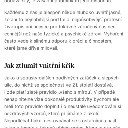
dodává síly, je zásadní podmínkou jeho ovládnutí.
Každému z nás je alespoň někde hluboko uvnitř jasné,
že ani to nejnabitější portfolio, nejpůsobivější profesní
životopis ani nejvíce produktivně zúročený čas není
cennější než naše fyzické a psychické zdraví. Vyhoření
často vede k silnému odporu k práci a činnostem,
které jsme dříve milovali.
Jak ztlumit vnitřní křik
Jako u spousty dalších podivných zatáček a slepých
ulic, do nichž se společnost ve 21. století dostává,
i zde platí zlaté pravidlo „všeho s mírou“. V případě
nenaplnitelné vize dokonalé produktivity bychom ale
měli toto pravidlo doplnit i o neustálé uvědomování si
nezdravých vzorců, které přijímáme z okolí.
Nepodléhat tlaku, nesrovnávat se s ostatními a najít
takové tempo a takový objem práce, který je pro nás