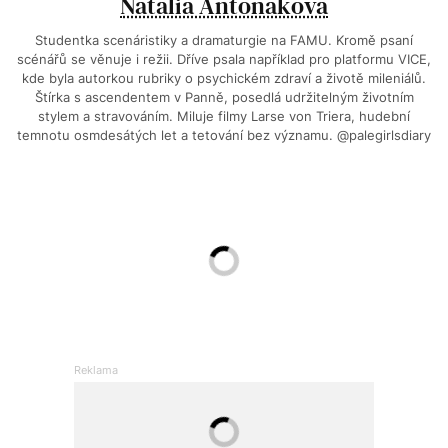
Natália Antoňáková
Studentka scenáristiky a dramaturgie na FAMU. Kromě psaní
scénářů se věnuje i režii. Dříve psala například pro platformu VICE,
kde byla autorkou rubriky o psychickém zdraví a životě mileniálů.
Štírka s ascendentem v Panně, posedlá udržitelným životním
stylem a stravováním. Miluje filmy Larse von Triera, hudební
temnotu osmdesátých let a tetování bez významu. @palegirlsdiary