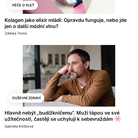
PÉČE O PLEŤ
Kolagen jako elixír mládí: Opravdu funguje, nebo jde
jen o další módní vlnu?
Zdenka Tomis
DUŠEVNÍ ZDRAVÍ
Hlavně nebýt „budižkničemu“. Muži tápou ve své
užitečnosti, častěji se uchylují k sebevraždám
Gabriela Knížková