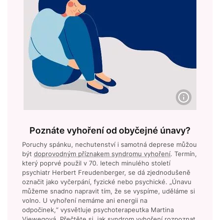
Poznáte vyhoření od obyčejné únavy?
Poruchy spánku, nechutenství i samotná deprese můžou
být
doprovodným příznakem syndromu vyhoření
. Termín,
který poprvé použil v 70. letech minulého století
psychiatr Herbert Freudenberger, se dá zjednodušeně
označit jako vyčerpání, fyzické nebo psychické. „Únavu
můžeme snadno napravit tím, že se vyspíme, uděláme si
volno. U vyhoření nemáme ani energii na
odpočinek,“ vysvětluje psychoterapeutka Martina
Viewegová. Přečtěte si, jak syndrom vyhoření rozpoznat.