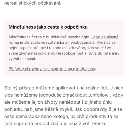
nerealistických očekávání.
Mindfulness jako cesta k odpočinku
Mindfulness čerpá z budhistické psychologie.
Jeho současná
forma
je ale zcela neezoterická a nenáboženská. Využívá se
nejen u pacientů, ale i u kohokoli zdravého, kdo se cítí ve
svém životě nespokojený. Nespokojenost si totiž do jisté míry
vytváříme sami.
Přečtěte si rozhovor s expertem na mindfulness.
Stejný přístup můžeme aplikovat i na reálné lidi. U nich
sice nemůžeme jednoduše zmáčknout „unfollow“, vždy
ale můžeme jejich životy nahlédout i z jiného úhlu
pohledu, než jsme běžně zvyklí. Jak doopravdy žije ta
naše kamarádka nebo kolega, jejichž produktivita se
zdá naprosto nedostižná a jejichž život zvenku