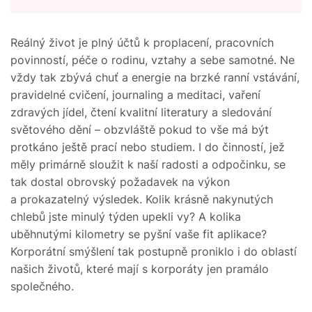
Reálný život je plný účtů k proplacení, pracovních
povinností, péče o rodinu, vztahy a sebe samotné. Ne
vždy tak zbývá chuť a energie na brzké ranní vstávání,
pravidelné cvičení, journaling a meditaci, vaření
zdravých jídel, čtení kvalitní literatury a sledování
světového dění – obzvláště pokud to vše má být
protkáno ještě prací nebo studiem. I do činností, jež
měly primárně sloužit k naší radosti a odpočinku, se
tak dostal obrovský požadavek na výkon
a prokazatelný výsledek. Kolik krásně nakynutých
chlebů jste minulý týden upekli vy? A kolika
uběhnutými kilometry se pyšní vaše fit aplikace?
Korporátní smýšlení tak postupně proniklo i do oblastí
našich životů, které mají s korporáty jen pramálo
společného.