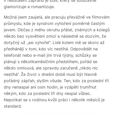
v neustálém zápřahu je stav, který se soustavně
glamorizuje a romantizuje.
Možná jsem zaujatá, ale pracuju převážně ve filmovém
průmyslu, kde je syndrom vyhoření poměrně častým
jevem.
Občas z mého okruhu přátel, známých a kolegů
někdo bez vysvětlení zmizí a následně se dozvím, že
dotyčný už „asi vyhořel“. Lidé kolem mě se skoro až
předhánějí v tom, kdo víc nestíhá. Odpovědět na
telefonát nebo e-mail jim trvá týdny, schůzky se
plánují s několikaměsíčním předstihem, pořád se
někdo omlouvá, ale opravdu zaručeně „nikdo nic
nestíhá“. Že život v dnešní době musí být hlavně
pořádný zápřah, slyším všude. Ten, kdo za poslední tři
dny nenaspal ani osm hodin, je vzápětí trumfnut
někým, kdo za poslední tři dny nespal vůbec.
Nepotkat se s rodinou kvůli práci i několik měsíců je
standard.