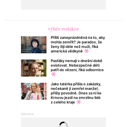
výběr redakce
Příliš zaneprázdněná na to, aby
mohla zemřít? Je paradox, že
ženy žijí déle než muži, říká
americká vědkyně
Pasťáky nemají v dnešní době
existovat. Nebezpečné děti
patří do vězení, říká odbornice
Jako tatérka přišla o zakázky,
nečekaně jí zemřel manžel,
přišly povodně. Dnes za ní ke
Krnovu jezdí na zmrzlinu lidé
z celého kraje