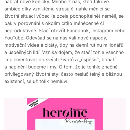
nabrat nové koníčky. Mnoho z nás, kteří takové
ambice díky vzniklému stresu či náhle měnící se
životní situaci vůbec (a zcela pochopitelně) neměli, se
pak v porovnání s okolím cítilo méněcenně či
neproduktivně. Stačí otevřít Facebook, Instagram nebo
YouTube. Odevšad se na nás valí nové nápady,
motivační videa a citáty, tipy na denní rutinu milionářů
a úspěšných lidí. Vzniká dojem, že stačí tohle všechno
implementovat do svých životů a „úspěšní“, bohatí
a naplnění budeme i my. O tom, že je tenhle značně
privilegovaný životní styl často neslučitelný s běžnou
existencí, se už tolik nemluví.