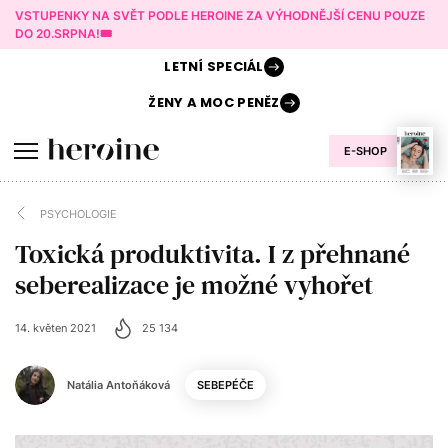
VSTUPENKY NA SVĚT PODLE HEROINE ZA VÝHODNĚJŠÍ CENU POUZE
DO 20.SRPNA!🎟️
LETNÍ
SPECIÁL
ŽENY A
MOC PENĚZ
E-SHOP
PSYCHOLOGIE
Toxická produktivita. I z přehnané
seberealizace je možné vyhořet
14. květen 2021
25 134
Natália Antoňáková
SEBEPÉČE