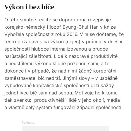
Výkon i bez biče
O této smutné realitě se dopodrobna rozepisuje
korejsko-německý filozof Byung-Chul Han v knize
Vyhořelá společnost z roku 2016. V ní se dočteme, že
tento požadavek na výkon (nejen) v práci je v dnešní
společnosti hluboce internalizovanou a prudce
narůstající záležitostí. Lidé k nezdravé produktivitě
a neustálému výkonu klidně poženou sami, a to
dokonce i v případě, že nad nimi žádný korporátní
zaměstnavatel bič nedrží. Jinými slovy – v úspěšně
vybudované kapitalistické společnosti drží každý
jednotlivec bič sám nad sebou. Motivuje ho k tomu
tlak zvenku: „produktivnější“ lidé v jeho okolí, média
a vlastně celý systém fungování západní společnosti.