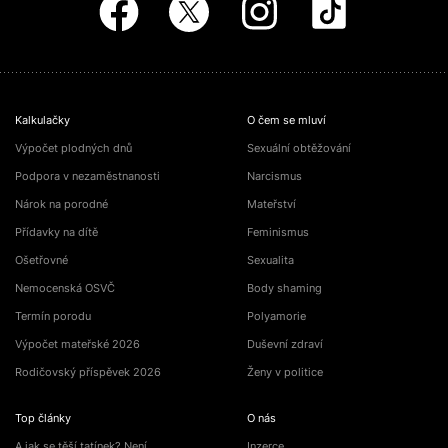
Kalkulačky
O čem se mluví
Výpočet plodných dnů
Sexuální obtěžování
Podpora v nezaměstnanosti
Narcismus
Nárok na porodné
Mateřství
Přídavky na dítě
Feminismus
Ošetřovné
Sexualita
Nemocenská OSVČ
Body shaming
Termín porodu
Polyamorie
Výpočet mateřské 2026
Duševní zdraví
Rodičovský příspěvek 2026
Ženy v politice
Top články
O nás
A jak se těší tatínek? Není…
Inzerce