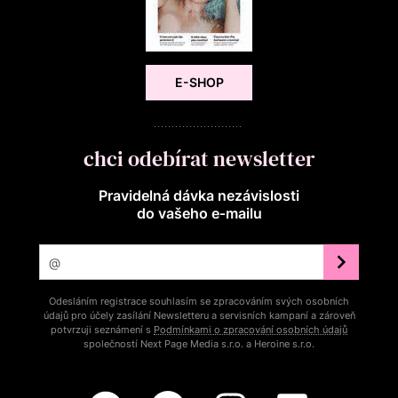
E-SHOP
chci odebírat newsletter
Pravidelná dávka nezávislosti
do vašeho e‑mailu
Odesláním registrace souhlasím se zpracováním svých osobních
údajů pro účely zasílání Newsletteru a servisních kampaní a zároveň
potvrzuji seznámení s
Podmínkami o zpracování osobních údajů
společností Next Page Media s.r.o. a Heroine s.r.o.