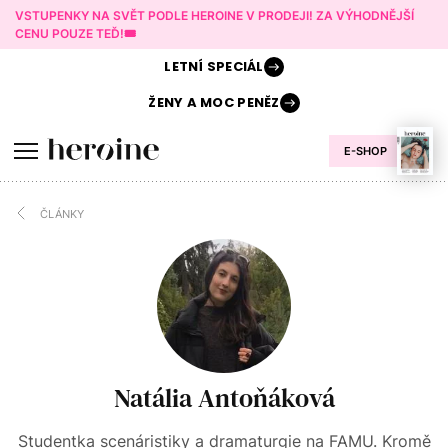
VSTUPENKY NA SVĚT PODLE HEROINE V PRODEJI! ZA VÝHODNĚJŠÍ
CENU POUZE TEĎ!🎟️
LETNÍ
SPECIÁL
ŽENY A
MOC PENĚZ
E-SHOP
ČLÁNKY
Natália Antoňáková
Studentka scenáristiky a dramaturgie na FAMU. Kromě