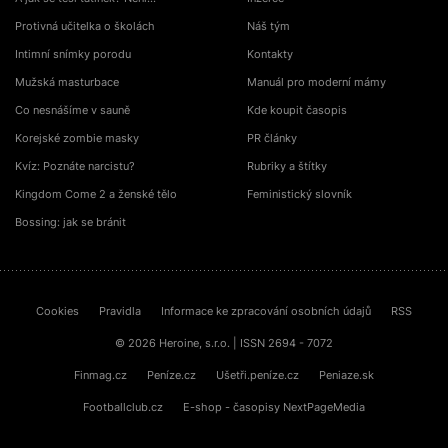
Protivná učitelka o školách
Náš tým
Intimní snímky porodu
Kontakty
Mužská masturbace
Manuál pro moderní mámy
Co nesnášíme v sauně
Kde koupit časopis
Korejské zombie masky
PR články
Kvíz: Poznáte narcistu?
Rubriky a štítky
Kingdom Come 2 a ženské tělo
Feministický slovník
Bossing: jak se bránit
Cookies
Pravidla
Informace ke zpracování osobních údajů
RSS
© 2026 Heroine, s.r.o. | ISSN 2694 - 7072
Finmag.cz
Peníze.cz
Ušetři.peníze.cz
Peniaze.sk
Footballclub.cz
E-shop - časopisy NextPageMedia