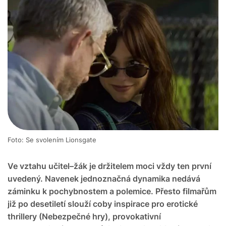
Foto: Se svolením Lionsgate
Ve vztahu učitel–žák je držitelem moci vždy ten první
uvedený. Navenek jednoznačná dynamika nedává
záminku k pochybnostem a polemice. Přesto filmařům
již po desetiletí slouží coby inspirace pro erotické
thrillery (Nebezpečné hry), provokativní