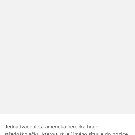
Jednadvacetiletá americká herečka hraje
středoškolačku, kterou už její jméno situuje do pozice