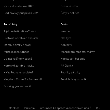
Výpočet mateřské 2026
Duševní zdraví
Rodičovský příspěvek 2026
Ženy v politice
Top články
O nás
A jak se těší tatínek? Není…
Inzerce
Protivná učitelka o školách
Náš tým
Intimní snímky porodu
Kontakty
Mužská masturbace
Manuál pro moderní mámy
Co nesnášíme v sauně
Kde koupit časopis
Korejské zombie masky
PR články
Kvíz: Poznáte narcistu?
Rubriky a štítky
Kingdom Come 2 a ženské tělo
Feministický slovník
Bossing: jak se bránit
Cookies
Pravidla
Informace ke zpracování osobních údajů
RSS