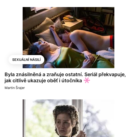
SEXUÁLNÍ NÁSILÍ
Byla znásilněná a zraňuje ostatní. Seriál překvapuje,
jak citlivě ukazuje oběť i útočníka
Martin Šrajer