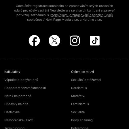
Odesláním registrace souhlasím se zpracováním svých osobních
údajů pro účely zasílání Newsletteru a servisních kampaní a zároveň
potvrzuji seznámení s
Podmínkami o zpracování osobních údajů
společností Next Page Media s.r.o. a Heroine s.r.o.
Kalkulačky
O čem se mluví
Výpočet plodných dnů
Sexuální obtěžování
Podpora v nezaměstnanosti
Narcismus
Nárok na porodné
Mateřství
Přídavky na dítě
Feminismus
Ošetřovné
Sexualita
Nemocenská OSVČ
Body shaming
Termín porodu
Polyamorie