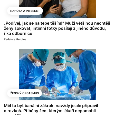
NAHOTA A INTERNET
„Podívej, jak se na tebe těším!“ Muži většinou nechtějí
ženy šokovat, intimní fotky posílají z jiného důvodu,
říká odbornice
Redakce Heroine
ŽENSKÝ ORGASMUS
Měl to být banální zákrok, navždy je ale připravil
o rozkoš. Příběhy žen, kterým lékaři nepomohli –