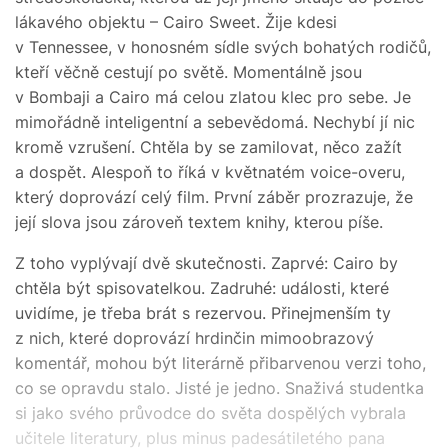
lákavého objektu – Cairo Sweet. Žije kdesi
v Tennessee, v honosném sídle svých bohatých rodičů,
kteří věčně cestují po světě. Momentálně jsou
v Bombaji a Cairo má celou zlatou klec pro sebe. Je
mimořádně inteligentní a sebevědomá. Nechybí jí nic
kromě vzrušení. Chtěla by se zamilovat, něco zažít
a dospět. Alespoň to říká v květnatém voice-overu,
který doprovází celý film. První záběr prozrazuje, že
její slova jsou zároveň textem knihy, kterou píše.
Z toho vyplývají dvě skutečnosti. Zaprvé: Cairo by
chtěla být spisovatelkou. Zadruhé: události, které
uvidíme, je třeba brát s rezervou. Přinejmenším ty
z nich, které doprovází hrdinčin mimoobrazový
komentář, mohou být literárně přibarvenou verzi toho,
co se opravdu stalo. Jisté je jedno. Snaživá studentka
si jako svého průvodce do světa dospělých vybrala
učitele literatury, plus minus padesátiletého pana