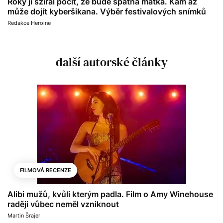
Roky ji sžíral pocit, že bude špatná matka. Kam až
může dojít kyberšikana. Výběr festivalových snímků
Redakce Heroine
další autorské články
FILMOVÁ RECENZE
Alibi mužů, kvůli kterým padla. Film o Amy Winehouse
raději vůbec neměl vzniknout
Martin Šrajer