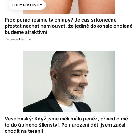
BODY POSITIVITY
Proč pořád řešíme ty chlupy? Je čas si konečně
přestat nechat namlouvat, že jedině dokonale oholené
budeme atraktivní
Redakce Heroine
Veselovský: Když jsme měli málo peněz, přivedlo mě
to do úplného šílenství. Po narození dětí jsem začal
chodit na terapii