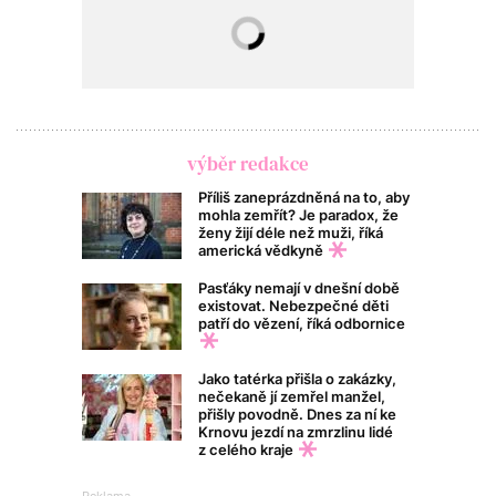
výběr redakce
Příliš zaneprázdněná na to, aby
mohla zemřít? Je paradox, že
ženy žijí déle než muži, říká
americká vědkyně
Pasťáky nemají v dnešní době
existovat. Nebezpečné děti
patří do vězení, říká odbornice
Jako tatérka přišla o zakázky,
nečekaně jí zemřel manžel,
přišly povodně. Dnes za ní ke
Krnovu jezdí na zmrzlinu lidé
z celého kraje