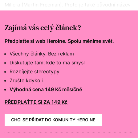
Millera (Martin Freeman). Proto je také původní název
Premiantky stejně přímočarý jako vše ostatní ve filmu
– „Millerova holka“.
Zajímá vás celý článek?
Předplaťte si web Heroine. Spolu měníme svět.
Všechny články. Bez reklam
Diskutujte tam, kde to má smysl
Rozbíjejte stereotypy
Zrušte kdykoli
Výhodná cena 149 Kč měsíčně
PŘEDPLAŤTE SI ZA 149 Kč
CHCI SE PŘIDAT DO KOMUNITY HEROINE