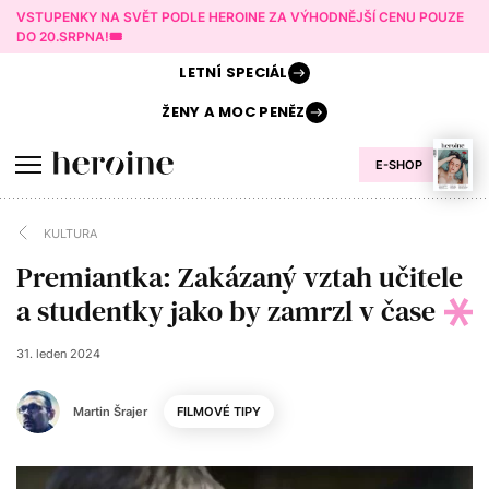
VSTUPENKY NA SVĚT PODLE HEROINE ZA VÝHODNĚJŠÍ CENU POUZE
DO 20.SRPNA!🎟️
LETNÍ
SPECIÁL
ŽENY A
MOC PENĚZ
E-SHOP
KULTURA
Premiantka: Zakázaný vztah učitele
a studentky jako by zamrzl v čase
31. leden 2024
Martin Šrajer
FILMOVÉ TIPY