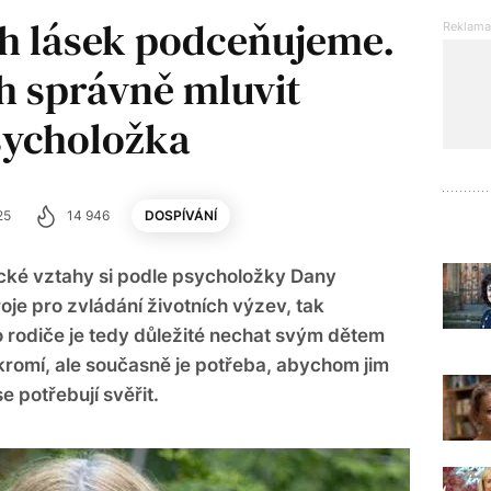
h lásek podceňujeme.
ch správně mluvit
psycholožka
25
14 946
DOSPÍVÁNÍ
cké vztahy si podle psycholožky Dany
je pro zvládání životních výzev, tak
o rodiče je tedy důležité nechat svým dětem
kromí, ale současně je potřeba, abychom jim
e potřebují svěřit.