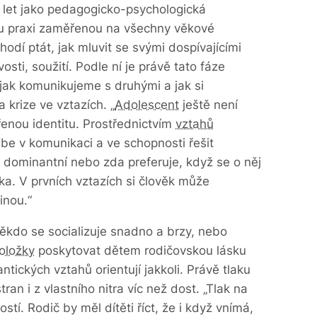
 let jako pedagogicko-psychologická
u praxi zaměřenou na všechny věkové
hodí ptát, jak mluvit se svými dospívajícími
ivosti, soužití. Podle ní je právě tato fáze
jak komunikujeme s druhými a jak si
 krize ve vztazích. „
Adolescent
ještě není
enou identitu. Prostřednictvím
vztahů
be v komunikaci a ve schopnosti řešit
ahu dominantní nebo zda preferuje, když se o něj
ka. V prvních vztazích si člověk může
inou.“
ěkdo se socializuje snadno a brzy, nebo
oložky
poskytovat dětem rodičovskou lásku
ntických vztahů orientují jakkoli. Právě tlaku
ran i z vlastního nitra víc než dost. „Tlak na
ostí. Rodič by měl dítěti říct, že i když vnímá,