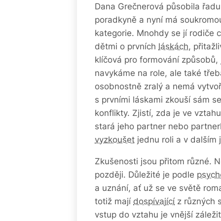
Dana Grečnerová působila řadu
poradkyně a nyní má soukromo
kategorie. Mnohdy se jí rodiče c
dětmi o prvních
láskách
, přitažl
klíčová pro formování způsobů, 
navykáme na role, ale také třeba
osobnostně zralý a nemá vytvoř
s prvními láskami zkouší sám se
konflikty. Zjistí, zda je ve vzt
stará jeho partner nebo partner
vyzkoušet
jednu roli a v dalším j
Zkušenosti jsou přitom různé. N
později. Důležité je podle
psych
a uznání, ať už se ve světě roma
totiž mají
dospívající
z různých st
vstup do vztahu je vnější záležit