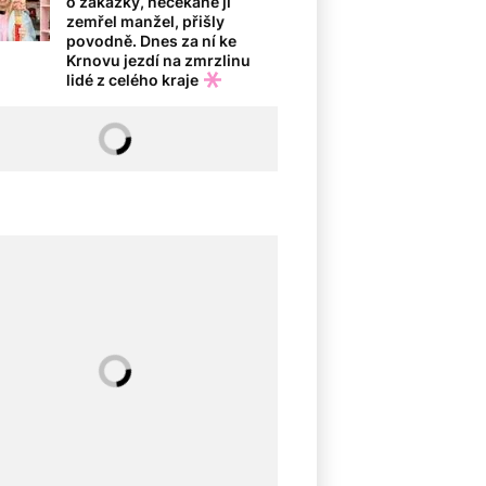
o zakázky, nečekaně jí
zemřel manžel, přišly
povodně. Dnes za ní ke
Krnovu jezdí na zmrzlinu
lidé z celého kraje