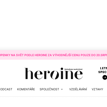
PENKY NA SVĚT PODLE HEROINE ZA VÝHODNĚJŠÍ CENU POUZE DO 20.SRPN
LET
SPEC
PODCAST
KOMENTÁŘE
SPOLEČNOST
VZDĚLÁVÁNÍ
VZTAHY