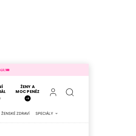
A!🎟️
NÍ
ŽENY A
IÁL
MOC PENĚZ
ŽENSKÉ ZDRAVÍ
SPECIÁLY