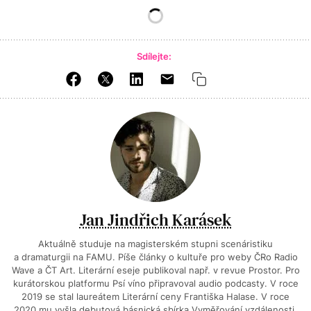
Sdílejte:
Jan Jindřich Karásek
Aktuálně studuje na magisterském stupni scenáristiku
a dramaturgii na FAMU. Píše články o kultuře pro weby ČRo Radio
Wave a ČT Art. Literární eseje publikoval např. v revue Prostor. Pro
kurátorskou platformu Psí víno připravoval audio podcasty. V roce
2019 se stal laureátem Literární ceny Františka Halase. V roce
2020 mu vyšla debutová básnická sbírka Vyměřování vzdálenosti.