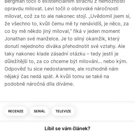
Bergman točil o existenciálním strachu z nemožnosti
opravdu milovat. Levi točil o obrovské náročnosti
milovat, což za to ale nakonec stojí. „Uvědomil jsem si,
že všechno to, kvůli čemu mě ty nenávidíš, je něco, za
co by mě někdo jiný miloval,“ říká v jeden moment
Jonathan své manželce. Je to silný okamžik, který
donutí nejednoho diváka přehodnotit své vztahy. Ale
taky nakonec klade zásadní otázku – tedy jestli je
důležitější to, za co chceme být milováni… nebo kým.
Odpověď tu sice nedostaneme, ale rozhodně nám
nějaký čas nedá spát. A kvůli tomu se také na
podobně náročná díla díváme.
RECENZE
SERIÁL
TELEVIZE
Líbil se vám článek?