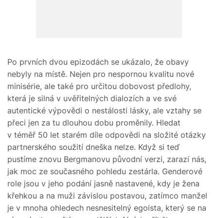
Po prvních dvou epizodách se ukázalo, že obavy
nebyly na místě. Nejen pro nespornou kvalitu nové
minisérie, ale také pro určitou dobovost předlohy,
která je silná v uvěřitelných dialozích a ve své
autentické výpovědi o nestálosti lásky, ale vztahy se
přeci jen za tu dlouhou dobu proměnily. Hledat
v téměř 50 let starém díle odpovědi na složité otázky
partnerského soužití dneška nelze. Když si teď
pustíme znovu Bergmanovu původní verzi, zarazí nás,
jak moc ze současného pohledu zestárla. Genderové
role jsou v jeho podání jasně nastavené, kdy je žena
křehkou a na muži závislou postavou, zatímco manžel
je v mnoha ohledech nesnesitelný egoista, který se na