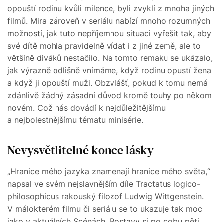
opouští rodinu kvůli milence, byli zvyklí z mnoha jiných
filmů. Mira zároveň v seriálu nabízí mnoho rozumných
možností, jak tuto nepříjemnou situaci vyřešit tak, aby
své dítě mohla pravidelně vídat i z jiné země, ale to
většině diváků nestačilo. Na tomto remaku se ukázalo,
jak výrazně odlišně vnímáme, když rodinu opustí žena
a když ji opouští muži. Obzvlášť, pokud k tomu nemá
zdánlivě žádný zásadní důvod kromě touhy po někom
novém. Což nás dovádí k nejdůležitějšímu
a nejbolestnějšímu tématu minisérie.
Nevysvětlitelné konce lásky
„Hranice mého jazyka znamenají hranice mého světa,“
napsal ve svém nejslavnějším díle Tractatus logico-
philosophicus rakouský filozof Ludwig Wittgenstein.
V málokterém filmu či seriálu se to ukazuje tak moc
jako v aktuálních Scénách. Postavy si po dobu pěti