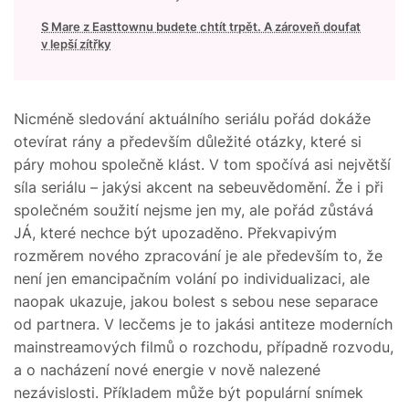
S Mare z Easttownu budete chtít trpět. A zároveň doufat
v lepší zítřky
Nicméně sledování aktuálního seriálu pořád dokáže
otevírat rány a především důležité otázky, které si
páry mohou společně klást. V tom spočívá asi největší
síla seriálu – jakýsi akcent na sebeuvědomění. Že i při
společném soužití nejsme jen my, ale pořád zůstává
JÁ, které nechce být upozaděno. Překvapivým
rozměrem nového zpracování je ale především to, že
není jen emancipačním volání po individualizaci, ale
naopak ukazuje, jakou bolest s sebou nese separace
od partnera. V lecčems je to jakási antiteze moderních
mainstreamových filmů o rozchodu, případně rozvodu,
a o nacházení nové energie v nově nalezené
nezávislosti. Příkladem může být populární snímek