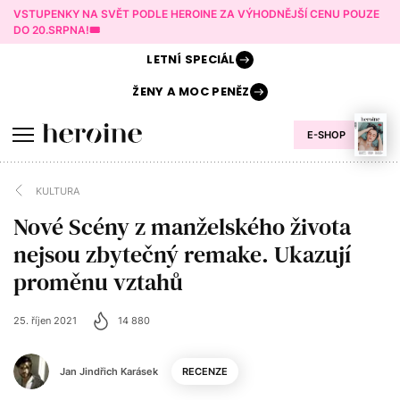
VSTUPENKY NA SVĚT PODLE HEROINE ZA VÝHODNĚJŠÍ CENU POUZE
DO 20.SRPNA!🎟️
LETNÍ
SPECIÁL
ŽENY A
MOC PENĚZ
E-SHOP
KULTURA
Nové Scény z manželského života
nejsou zbytečný remake. Ukazují
proměnu vztahů
25. říjen 2021
14 880
Jan Jindřich Karásek
RECENZE