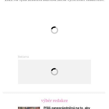
výběr redakce
Příliš zaneprázdněná na to, aby