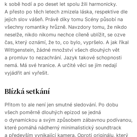
k sobě hodí a po deset let spolu žili harmonicky.
A přesto po těch letech zmizela láska, respektive dle
jejich slov vášeň. Právě díky tomu Scény působí na
všechny romantiky hrůzně. Navzdory tomu, že nikdo
neselže, nikdo nikomu nechce cíleně ublížit, se ozve
čas, který oznámí, že to, co bylo, vypršelo. A jak říkal
Wittgenstein, žádné množství všech dlouhých vět
a promluv to nezachrání. Jazyk takové schopnosti
nemá. Má své hranice. A určité věci se jím nedají
vyjádřit ani vyřešit.
Blízká setkání
Přitom to ale není jen smutné sledování. Po dobu
všech poměrně dlouhých epizod se jedná
o dynamickou a svým způsobem zábavnou podívanou,
které pomáhá nádherný minimalistický soundtrack
a především vynikající kamera. Oproti originálu, který