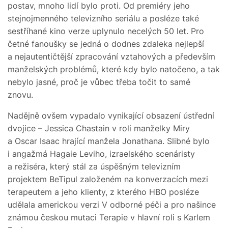
postav, mnoho lidí bylo proti. Od premiéry jeho
stejnojmenného televizního seriálu a posléze také
sestříhané kino verze uplynulo necelých 50 let. Pro
četné fanoušky se jedná o dodnes zdaleka nejlepší
a nejautentičtější zpracování vztahových a především
manželských problémů, které kdy bylo natočeno, a tak
nebylo jasné, proč je vůbec třeba točit to samé
znovu.
Nadějně ovšem vypadalo vynikající obsazení ústřední
dvojice – Jessica Chastain v roli manželky Miry
a Oscar Isaac hrající manžela Jonathana. Slibné bylo
i angažmá Hagaie Leviho, izraelského scenáristy
a režiséra, který stál za úspěšným televizním
projektem BeTipul založeném na konverzacích mezi
terapeutem a jeho klienty, z kterého HBO posléze
udělala americkou verzi V odborné péči a pro našince
známou českou mutaci Terapie v hlavní roli s Karlem