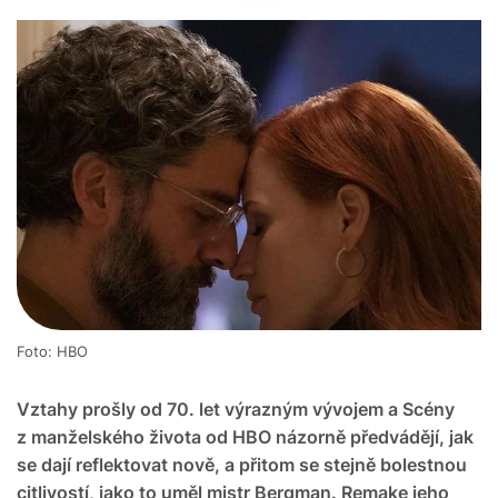
Foto: HBO
Vztahy prošly od 70. let výrazným vývojem a Scény
z manželského života od HBO názorně předvádějí, jak
se dají reflektovat nově, a přitom se stejně bolestnou
citlivostí, jako to uměl mistr Bergman. Remake jeho