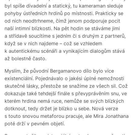
byl spíše divadelní a statický, tu kameraman sleduje
pohyby ústředních hrdinů po místnosti. Prakticky se
od nich neodtrhneme, čímž jenom podporuje pocit
naší intimní blízkosti. Na pět hodin se stáváme jimi
a střídavě soucítíme s jedním či s druhým z partnerů,
když se v nich najdeme – což se vzhledem
k autentickému scénáři a vynikajícím dialogům stává
až bolestně často.
Myslím, že původní Bergamanovo dílo bylo více
existenciální. Pojednávalo o jakési úplné nemožnosti
skutečné lásky, přestože se snažíme ze všech sil. Což
dokazuje také tehdejší finále s převyprávěním snu, ve
kterém hrdina nemá ruce, nemůže se svých blízkých
dotknout, tedy držet je blízko u sebe. Nová verze
s touto snovou metaforou pracuje, ale Mira Jonathana
poté drží v pevném objetí.