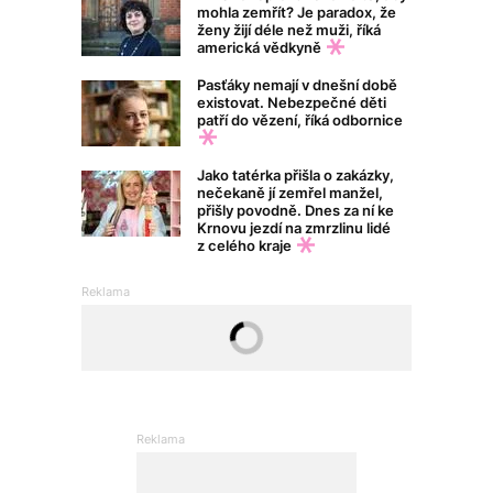
mohla zemřít? Je paradox, že
ženy žijí déle než muži, říká
americká vědkyně
Pasťáky nemají v dnešní době
existovat. Nebezpečné děti
patří do vězení, říká odbornice
Jako tatérka přišla o zakázky,
nečekaně jí zemřel manžel,
přišly povodně. Dnes za ní ke
Krnovu jezdí na zmrzlinu lidé
z celého kraje