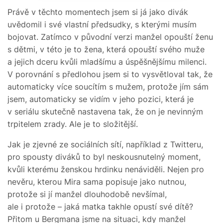
Právě v těchto momentech jsem si já jako divák
uvědomil i své vlastní předsudky, s kterými musím
bojovat. Zatímco v původní verzi manžel opouští ženu
s dětmi, v této je to žena, která opouští svého muže
a jejich dceru kvůli mladšímu a úspěšnějšímu milenci.
V porovnání s předlohou jsem si to vysvětloval tak, že
automaticky více soucítím s mužem, protože jím sám
jsem, automaticky se vidím v jeho pozici, která je
v seriálu skutečně nastavena tak, že on je nevinným
trpitelem zrady. Ale je to složitější.
Jak je zjevné ze sociálních sítí, například z Twitteru,
pro spousty diváků to byl neskousnutelný moment,
kvůli kterému ženskou hrdinku nenáviděli. Nejen pro
nevěru, kterou Mira sama popisuje jako nutnou,
protože si jí manžel dlouhodobě nevšímal,
ale i protože – jaká matka takhle opustí své dítě?
Přitom u Bergmana jsme na situaci, kdy manžel