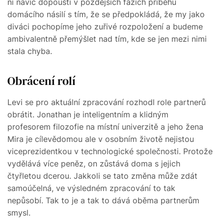
ní navíc dopouští v pozdějších fázích příběhu
domácího násilí s tím, že se předpokládá, že my jako
diváci pochopíme jeho zuřivé rozpoložení a budeme
ambivalentně přemýšlet nad tím, kde se jen mezi nimi
stala chyba.
Obrácení rolí
Levi se pro aktuální zpracování rozhodl role partnerů
obrátit. Jonathan je inteligentním a klidným
profesorem filozofie na místní univerzitě a jeho žena
Mira je cílevědomou ale v osobním životě nejistou
viceprezidentkou v technologické společnosti. Protože
vydělává více peněz, on zůstává doma s jejich
čtyřletou dcerou. Jakkoli se tato změna může zdát
samoúčelná, ve výsledném zpracování to tak
nepůsobí. Tak to je a tak to dává oběma partnerům
smysl.