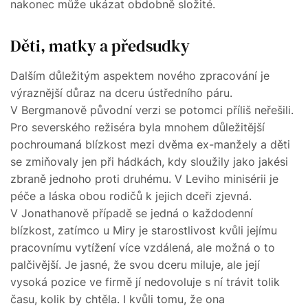
nakonec může ukázat obdobně složité.
Děti, matky a předsudky
Dalším důležitým aspektem nového zpracování je
výraznější důraz na dceru ústředního páru.
V Bergmanově původní verzi se potomci příliš neřešili.
Pro severského režiséra byla mnohem důležitější
pochroumaná blízkost mezi dvěma ex-manžely a děti
se zmiňovaly jen při hádkách, kdy sloužily jako jakési
zbraně jednoho proti druhému. V Leviho minisérii je
péče a láska obou rodičů k jejich dceři zjevná.
V Jonathanově případě se jedná o každodenní
blízkost, zatímco u Miry je starostlivost kvůli jejímu
pracovnímu vytížení více vzdálená, ale možná o to
palčivější. Je jasné, že svou dceru miluje, ale její
vysoká pozice ve firmě jí nedovoluje s ní trávit tolik
času, kolik by chtěla. I kvůli tomu, že ona