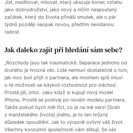
Jíst, meditovat, milovat, který ukazuje konec vztahu
jako dobrodružství, jako nový a ničím nespoutaný
začátek, který do života přináší smutek, ale o pár
týdnů později naopak novou, předtím nevídanou
radost.
Jak daleko zajít při hledání sám sebe?
„Rozchody jsou tak traumatické. Separace jednoho od
druhého je hrozná věc. Lidé nemluví dostatečně o tom,
jak moc bolí přijít o partnera, ale mnohem spíš mluví
o té možnosti se kdykoli rozhodnout pro odchod.
Prostě jdi, zmiz. Jako když si kupují nový model
iPhonu. Prostě se podívej po novém modelu partnera.
Takže pokud bych měl říct, co je na mé verzi [Scén
z manželského života] jiného, je to ten hrůzný
důsledek opouštění. Jak to výrazně ovlivní váš život.
Všechny konzumní společnosti vám slibují, že vás