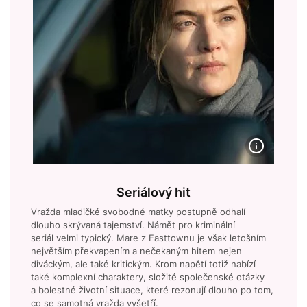
Seriálový hit
Vražda mladičké svobodné matky postupně odhalí
dlouho skrývaná tajemství. Námět pro kriminální
seriál velmi typický. Mare z Easttownu je však letošním
největším překvapením a nečekaným hitem nejen
diváckým, ale také kritickým. Krom napětí totiž nabízí
také komplexní charaktery, složité společenské otázky
a bolestné životní situace, které rezonují dlouho po tom,
co se samotná vražda vyšetří.