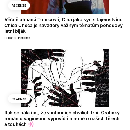
RECENZE
Věčně uhnaná Tomicová, Cina jako syn s tajemstvím.
Chica Checa je navzdory vážným tématům pohodový
letní biják
Redakce Heroine
RECENZE
Rok se bála říct, že v intimních chvílích trpí. Grafický
román o vaginismu vypovídá mnohé o našich tělech
a touhách