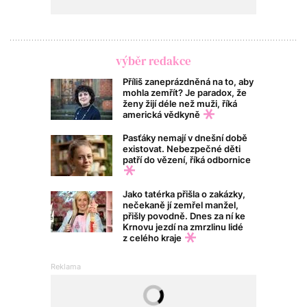
výběr redakce
Příliš zaneprázdněná na to, aby
mohla zemřít? Je paradox, že
ženy žijí déle než muži, říká
americká vědkyně
Pasťáky nemají v dnešní době
existovat. Nebezpečné děti
patří do vězení, říká odbornice
Jako tatérka přišla o zakázky,
nečekaně jí zemřel manžel,
přišly povodně. Dnes za ní ke
Krnovu jezdí na zmrzlinu lidé
z celého kraje