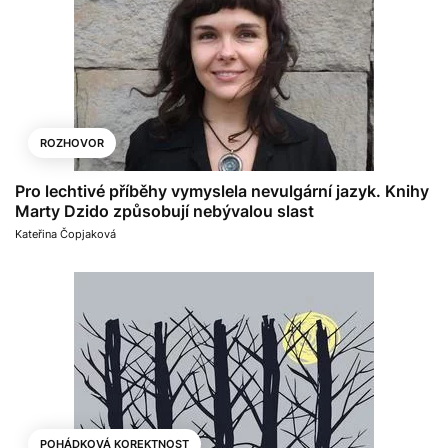
ROZHOVOR
Pro lechtivé příběhy vymyslela nevulgární jazyk. Knihy
Marty Dzido způsobují nebývalou slast
Kateřina Čopjaková
POHÁDKOVÁ KOREKTNOST