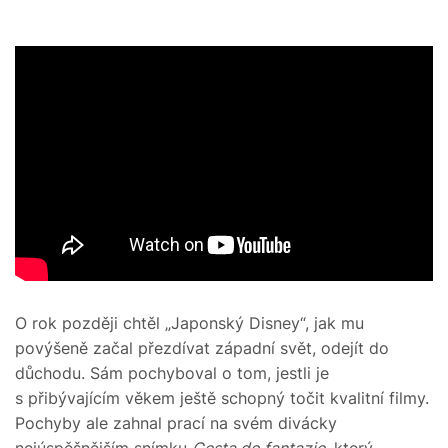
O rok později chtěl „Japonský Disney“, jak mu
povýšeně začal přezdívat západní svět, odejít do
důchodu. Sám pochyboval o tom, jestli je
s přibývajícím věkem ještě schopný točit kvalitní filmy.
Pochyby ale zahnal prací na svém divácky