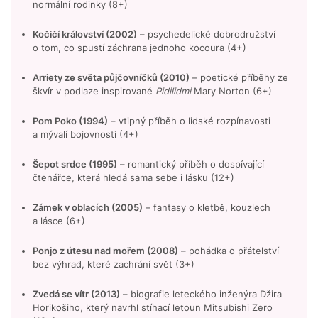
normální rodinky (8+)
Kočičí království (2002)
– psychedelické dobrodružství
o tom, co spustí záchrana jednoho kocoura (4+)
Arriety ze světa půjčovníčků (2010)
– poetické příběhy ze
škvír v podlaze inspirované
Pidilidmi
Mary Norton (6+)
Pom Poko (1994)
– vtipný příběh o lidské rozpínavosti
a mývalí bojovnosti (4+)
Šepot srdce (1995)
– romantický příběh o dospívající
čtenářce, která hledá sama sebe i lásku (12+)
Zámek v oblacích (2005)
– fantasy o kletbě, kouzlech
a lásce (6+)
Ponjo z útesu nad mořem (2008)
– pohádka o přátelství
bez výhrad, které zachrání svět (3+)
Zvedá se vítr (2013)
– biografie leteckého inženýra Džira
Horikošiho, který navrhl stíhací letoun Mitsubishi Zero