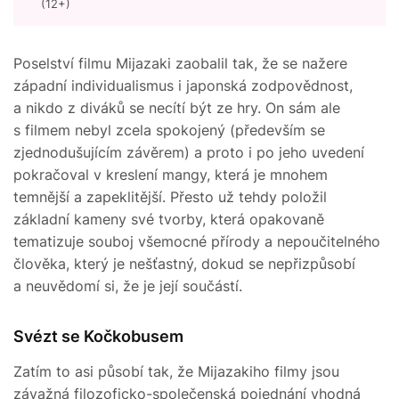
(12+)
Poselství filmu Mijazaki zaobalil tak, že se nažere
západní individualismus i japonská zodpovědnost,
a nikdo z diváků se necítí být ze hry. On sám ale
s filmem nebyl zcela spokojený (především se
zjednodušujícím závěrem) a proto i po jeho uvedení
pokračoval v kreslení mangy, která je mnohem
temnější a zapeklitější. Přesto už tehdy položil
základní kameny své tvorby, která opakovaně
tematizuje souboj všemocné přírody a nepoučitelného
člověka, který je nešťastný, dokud se nepřizpůsobí
a neuvědomí si, že je její součástí.
Svézt se Kočkobusem
Zatím to asi působí tak, že Mijazakiho filmy jsou
závažná filozoficko-společenská pojednání vhodná