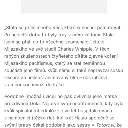
„Stalo se příliš mnoho věcí, které si nechci pamatovat.
Po nejdelší dobu to byly trny v mém vědomí. Stále
jsem se ptal, co to všechno znamenalo," cituje
Mijazakiho ve své studii Charles Whipple. V těch
raných zkušenostech čtyřletého dítěte zjevně koření
Mijazakiho pacifismus, který se stal neměnnou
součástí jeho filmů. Kvůli němu si také nepřevzal sošku
Oscara za nejlepší animovaný film – nesouhlasil
s americkou invazí do Iráku.
Podobně (možná i více) ho pak ovlivnila jeho matka
přezdívaná Dola. Nejprve svou nepřítomností, kdy byla
kvůli spinální tuberkulóze osm let hospitalizovaná
v nemocnici (těžko říct, kolikrát Hajao společně se
svými bratry čekal podobně jako sestry v
Totorovi
, že