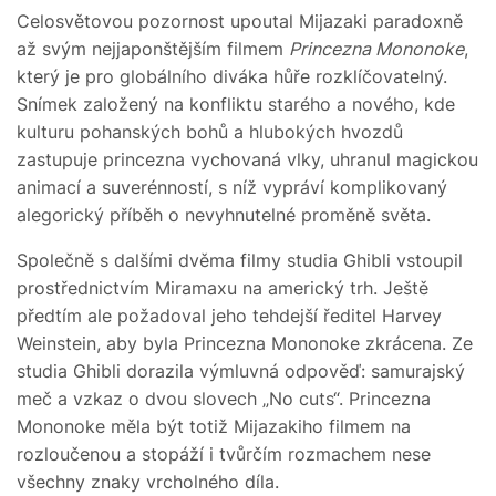
Celosvětovou pozornost upoutal Mijazaki paradoxně
až svým nejjaponštějším filmem
Princezna Mononoke
,
který je pro globálního diváka hůře rozklíčovatelný.
Snímek založený na konfliktu starého a nového, kde
kulturu pohanských bohů a hlubokých hvozdů
zastupuje princezna vychovaná vlky, uhranul magickou
animací a suverénností, s níž vypráví komplikovaný
alegorický příběh o nevyhnutelné proměně světa.
Společně s dalšími dvěma filmy studia Ghibli vstoupil
prostřednictvím Miramaxu na americký trh. Ještě
předtím ale požadoval jeho tehdejší ředitel Harvey
Weinstein, aby byla Princezna Mononoke zkrácena. Ze
studia Ghibli dorazila výmluvná odpověď: samurajský
meč a vzkaz o dvou slovech „No cuts“. Princezna
Mononoke měla být totiž Mijazakiho filmem na
rozloučenou a stopáží i tvůrčím rozmachem nese
všechny znaky vrcholného díla.