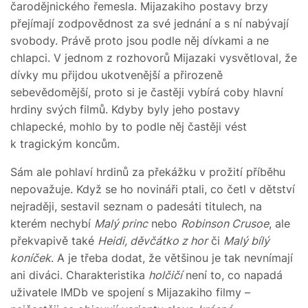
čarodějnického řemesla. Mijazakiho postavy brzy
přejímají zodpovědnost za své jednání a s ní nabývají
svobody. Právě proto jsou podle něj dívkami a ne
chlapci. V jednom z rozhovorů Mijazaki vysvětloval, že
dívky mu přijdou ukotvenější a přirozeně
sebevědomější, proto si je častěji vybírá coby hlavní
hrdiny svých filmů. Kdyby byly jeho postavy
chlapecké, mohlo by to podle něj častěji vést
k tragickým koncům.
Sám ale pohlaví hrdinů za překážku v prožití příběhu
nepovažuje. Když se ho novináři ptali, co četl v dětství
nejraději, sestavil seznam o padesáti titulech, na
kterém nechybí
Malý princ
nebo
Robinson Crusoe
, ale
překvapivě také
Heidi, děvčátko z hor
či
Malý bílý
koníček
. A je třeba dodat, že většinou je tak nevnímají
ani diváci. Charakteristika
holčičí
není to, co napadá
uživatele IMDb ve spojení s Mijazakiho filmy –