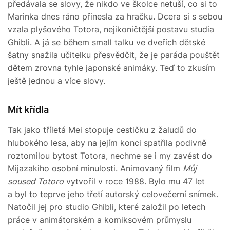
předávala se slovy, že nikdo ve školce netuší, co si to
Marinka dnes ráno přinesla za hračku. Dcera si s sebou
vzala plyšového Totora, nejikoničtější postavu studia
Ghibli. A já se během small talku ve dveřích dětské
šatny snažila učitelku přesvědčit, že je paráda pouštět
dětem zrovna tyhle japonské animáky. Teď to zkusím
ještě jednou a více slovy.
Mít křídla
Tak jako tříletá Mei stopuje cestičku z žaludů do
hlubokého lesa, aby na jejím konci spatřila podivně
roztomilou bytost Totora, nechme se i my zavést do
Mijazakiho osobní minulosti. Animovaný film
Můj
soused Totoro
vytvořil v roce 1988. Bylo mu 47 let
a byl to teprve jeho třetí autorský celovečerní snímek.
Natočil jej pro studio Ghibli, které založil po letech
práce v animátorském a komiksovém průmyslu