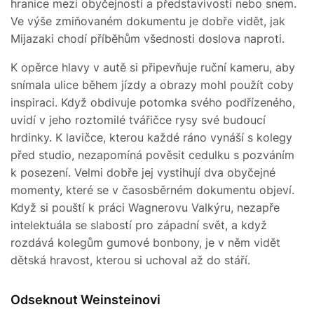
hranice mezi obyčejností a představivostí nebo snem.
Ve výše zmiňovaném dokumentu je dobře vidět, jak
Mijazaki chodí příběhům všednosti doslova naproti.
K opěrce hlavy v autě si připevňuje ruční kameru, aby
snímala ulice během jízdy a obrazy mohl použít coby
inspiraci. Když obdivuje potomka svého podřízeného,
uvidí v jeho roztomilé tvářičce rysy své budoucí
hrdinky. K lavičce, kterou každé ráno vynáší s kolegy
před studio, nezapomíná pověsit cedulku s pozváním
k posezení. Velmi dobře jej vystihují dva obyčejné
momenty, které se v časosběrném dokumentu objeví.
Když si pouští k práci Wagnerovu Valkýru, nezapře
intelektuála se slabostí pro západní svět, a když
rozdává kolegům gumové bonbony, je v něm vidět
dětská hravost, kterou si uchoval až do stáří.
Odseknout Weinsteinovi