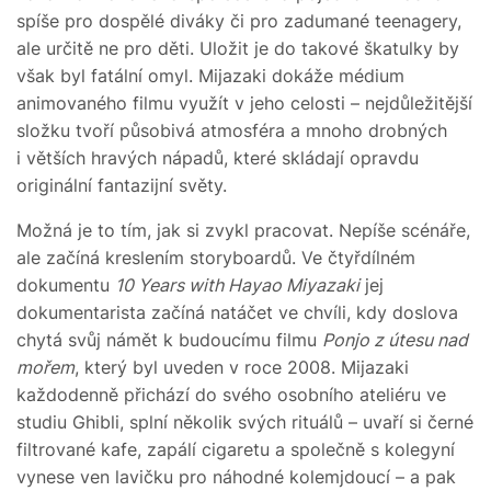
spíše pro dospělé diváky či pro zadumané teenagery,
ale určitě ne pro děti. Uložit je do takové škatulky by
však byl fatální omyl. Mijazaki dokáže médium
animovaného filmu využít v jeho celosti – nejdůležitější
složku tvoří působivá atmosféra a mnoho drobných
i větších hravých nápadů, které skládají opravdu
originální fantazijní světy.
Možná je to tím, jak si zvykl pracovat. Nepíše scénáře,
ale začíná kreslením storyboardů. Ve čtyřdílném
dokumentu
10 Years with Hayao Miyazaki
jej
dokumentarista začíná natáčet ve chvíli, kdy doslova
chytá svůj námět k budoucímu filmu
Ponjo z útesu nad
mořem
, který byl uveden v roce 2008. Mijazaki
každodenně přichází do svého osobního ateliéru ve
studiu Ghibli, splní několik svých rituálů – uvaří si černé
filtrované kafe, zapálí cigaretu a společně s kolegyní
vynese ven lavičku pro náhodné kolemjdoucí – a pak