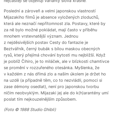
nejčastěji se objevují varianty slova
krásné
.
Poslední a zároveň a velmi japonskou vlastností
Mijazakiho filmů je absence vyložených zloduchů,
která ale neznačí nepřítomnost zla. Postavy, které by
za ně bylo možné pokládat, mají často v příběhu
mnohem vrstevnatější význam. Jednou
z nejděsivějších postav Cesty do fantazie je
Beztvářník, černý bubák s bílou maskou obecných
rysů, který přejímá chování bytosti mu nejbližší. Když
je poblíž Čihiro, je to miláček, ale v blízkosti chamtivce
se promění v rozzuřeného otesánka. Myšlenka, že
v každém z nás dřímá zlo a naším úkolem je držet ho
na uzdě (a případně těm, co to nezvládli, pomoci si
zase démony osedlat), není pro japonskou tvorbu
ničím neobvyklým. Mijazaki jej ale do k(h)arantény umí
poslat tím nejkouzelnějším způsobem.
(Foto © 1988 Studio Ghibli)