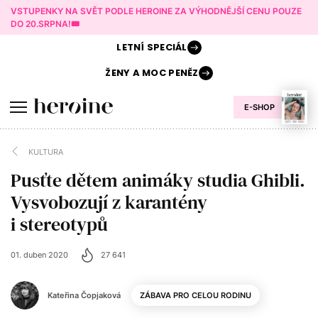
VSTUPENKY NA SVĚT PODLE HEROINE ZA VÝHODNĚJŠÍ CENU POUZE
DO 20.SRPNA!🎟️
LETNÍ
SPECIÁL
ŽENY A
MOC PENĚZ
E-SHOP
KULTURA
Pusťte dětem animáky studia Ghibli.
Vysvobozují z karantény
i stereotypů
01. duben 2020
27 641
Kateřina Čopjaková
ZÁBAVA PRO CELOU RODINU