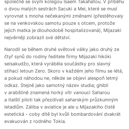
společně se svým kolegou Isaem Takahatou. V příběhu
o dvou malých sestrách Sacuki a Mei, které se musí
vyrovnat s mnoha nečekanými změnami (přestěhovaly
se na venkovskou samotu pouze s otcem, protože
jejich matka je dlouhodobě hospitalizovaná), Mijazaki
nejvěrněji zobrazil své dětství.
Narodil se během druhé světové války jako druhý ze
čtyř synů do rodiny ředitele firmy Mijazaki hikóki
seisakudžo, která vyráběla součástky pro slavný
stíhací letoun Zero. Skoro v každém jeho filmu se létá,
a pokud náhodou ne, někde se objeví alespoň letmý
odkaz. Stejně jako samotný název studia; ghibli
v arabštině znamená horký vítr vanoucí Saharou
a italští piloti tak přezdívali saharským průzkumným
letadlům. Záliba v aviatice je ale u Mijazakiho čistě
estetická - coby dítě byl kvůli bombardování dvakrát
evakuován z rodného Tokia.