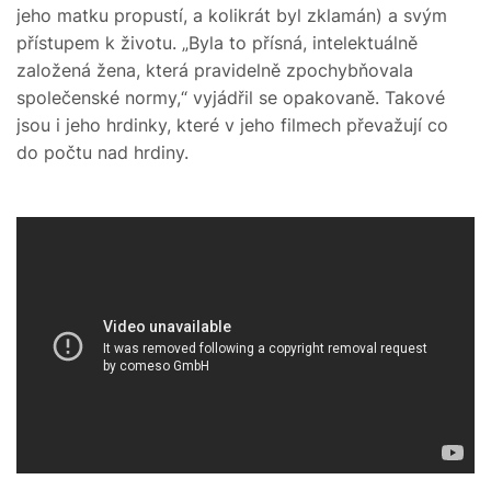
jeho matku propustí, a kolikrát byl zklamán) a svým
přístupem k životu. „Byla to přísná, intelektuálně
založená žena, která pravidelně zpochybňovala
společenské normy,“ vyjádřil se opakovaně. Takové
jsou i jeho hrdinky, které v jeho filmech převažují co
do počtu nad hrdiny.