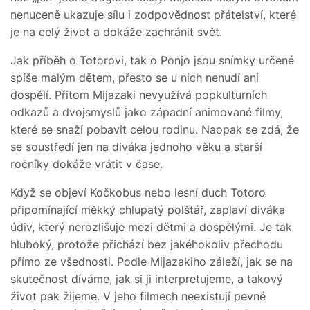
nenuceně ukazuje sílu i zodpovědnost přátelství, které
je na celý život a dokáže zachránit svět.
Jak příběh o Totorovi, tak o Ponjo jsou snímky určené
spíše malým dětem, přesto se u nich nenudí ani
dospělí. Přitom Mijazaki nevyužívá popkulturních
odkazů a dvojsmyslů jako západní animované filmy,
které se snaží pobavit celou rodinu. Naopak se zdá, že
se soustředí jen na diváka jednoho věku a starší
ročníky dokáže vrátit v čase.
Když se objeví Kočkobus nebo lesní duch Totoro
připomínající měkký chlupatý polštář, zaplaví diváka
údiv, který nerozlišuje mezi dětmi a dospělými. Je tak
hluboký, protože přichází bez jakéhokoliv přechodu
přímo ze všednosti. Podle Mijazakiho záleží, jak se na
skutečnost díváme, jak si ji interpretujeme, a takový
život pak žijeme. V jeho filmech neexistují pevné