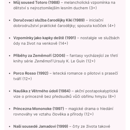
Můj soused Totoro (1988)
– melancholická vzpomínka na
dětství s nejroztomilejším lesním duchem (3+)
Doručovací služba čarodějky Kiki (1989)
– iniciační
dobrodružství praktické čarodějky; spousta kočiček (4+)
Vzpomínky jako kapky deště (1991)
– nostalgie ve službách
ódy na život na venkově (14+)
Příběhy za Zeměmoří
(2006)
– fantasy vycházející ze třetí
knihy série
Zeměmoří
Ursuly K. Le Guin (12+)
Porco Rosso (1992)
– letecká romance o pilotovi s prasečí
tváří (12+)
Naušika z Větrného údolí (1984)
– akční postapokalyptická
vize o princezně bez předsudků vůči obřímu hmyzu (8+)
Princezna Mononoke (1997)
– magické drama o hledání
rovnováhy ve vztahu člověka a přírody (12+)
Naši sousedé Jamadovi (1999)
– črty ze života takové