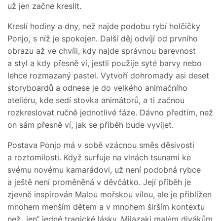
už jen začne kreslit.
Kreslí hodiny a dny, než najde podobu rybí holčičky
Ponjo, s níž je spokojen. Další děj odvíjí od prvního
obrazu až ve chvíli, kdy najde správnou barevnost
a styl a kdy přesně ví, jestli použije syté barvy nebo
lehce rozmazaný pastel. Vytvoří dohromady asi deset
storyboardů a odnese je do velkého animačního
ateliéru, kde sedí stovka animátorů, a ti začnou
rozkreslovat ručně jednotlivé fáze. Dávno předtím, než
on sám přesně ví, jak se příběh bude vyvíjet.
Postava Ponjo má v sobě vzácnou směs děsivosti
a roztomilosti. Když surfuje na vlnách tsunami ke
svému novému kamarádovi, už není podobná rybce
a ještě není proměněná v děvčátko. Její příběh je
zjevně inspirován Malou mořskou vílou, ale je přiblížen
mnohem menším dětem a v mnohem širším kontextu
než „jen“ jedné tragické lásky. Mijazaki malým divákům