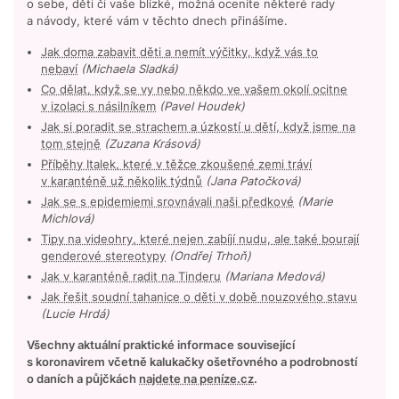
o sebe, děti či vaše blízké, možná oceníte některé rady
a návody, které vám v těchto dnech přinášíme.
Jak doma zabavit děti a nemít výčitky, když vás to
nebaví
(Michaela Sladká)
Co dělat, když se vy nebo někdo ve vašem okolí ocitne
v izolaci s násilníkem
(Pavel Houdek)
Jak si poradit se strachem a úzkostí u dětí, když jsme na
tom stejně
(Zuzana Krásová)
Příběhy Italek, které v těžce zkoušené zemi tráví
v karanténě už několik týdnů
(Jana Patočková)
Jak se s epidemiemi srovnávali naši předkové
(Marie
Michlová)
Tipy na videohry, které nejen zabíjí nudu, ale také bourají
genderové stereotypy
(Ondřej Trhoň)
Jak v karanténě radit na Tinderu
(Mariana Medová)
Jak řešit soudní tahanice o děti v době nouzového stavu
(Lucie Hrdá)
Všechny aktuální praktické informace související
s koronavirem včetně kalukačky ošetřovného a podrobností
o daních a půjčkách
najdete na peníze.cz
.