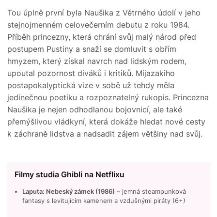
Tou úplně první byla Naušika z Větrného údolí v jeho
stejnojmenném celovečerním debutu z roku 1984.
Příběh princezny, která chrání svůj malý národ před
postupem Pustiny a snaží se domluvit s obřím
hmyzem, který získal navrch nad lidským rodem,
upoutal pozornost diváků i kritiků. Mijazakiho
postapokalyptická vize v sobě už tehdy měla
jedinečnou poetiku a rozpoznatelný rukopis. Princezna
Naušika je nejen odhodlanou bojovnicí, ale také
přemýšlivou vládkyní, která dokáže hledat nové cesty
k záchraně lidstva a nadsadit zájem většiny nad svůj.
Filmy studia Ghibli na Netflixu
Laputa: Nebeský zámek (1986)
– jemná steampunková
fantasy s levitujícím kamenem a vzdušnými piráty (6+)