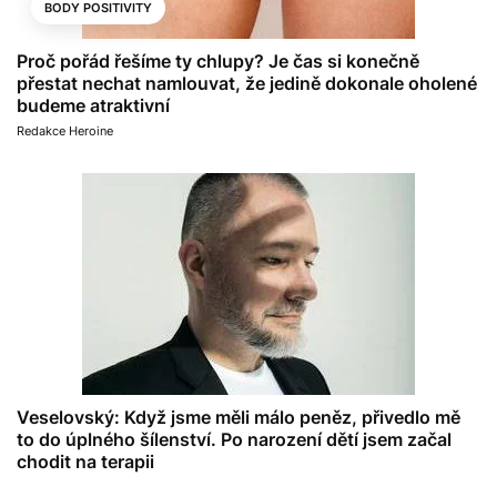
BODY POSITIVITY
Proč pořád řešíme ty chlupy? Je čas si konečně
přestat nechat namlouvat, že jedině dokonale oholené
budeme atraktivní
Redakce Heroine
Veselovský: Když jsme měli málo peněz, přivedlo mě
to do úplného šílenství. Po narození dětí jsem začal
chodit na terapii