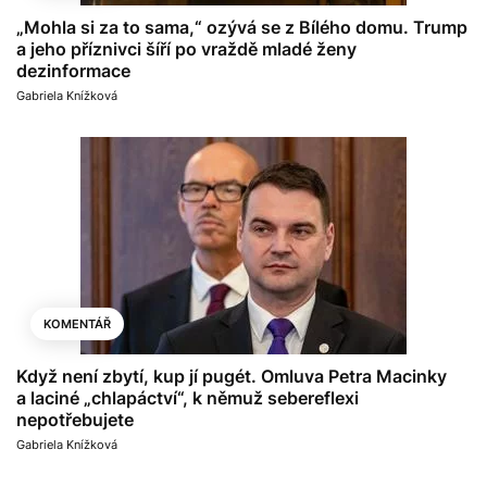
„Mohla si za to sama,“ ozývá se z Bílého domu. Trump
a jeho příznivci šíří po vraždě mladé ženy
dezinformace
Gabriela Knížková
KOMENTÁŘ
Když není zbytí, kup jí pugét. Omluva Petra Macinky
a laciné „chlapáctví“, k němuž sebereflexi
nepotřebujete
Gabriela Knížková