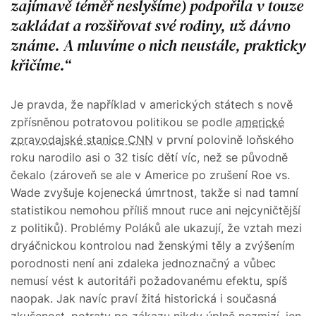
zajímavě téměř neslyšíme) podpořila v touze
zakládat a rozšiřovat své rodiny, už dávno
známe. A mluvíme o nich neustále, prakticky
křičíme.
Je pravda, že například v amerických státech s nově
zpřísněnou potratovou politikou se podle
americké
zpravodajské stanice CNN
v první polovině loňského
roku narodilo asi o 32 tisíc dětí víc, než se původně
čekalo (zároveň se ale v Americe po zrušení Roe vs.
Wade zvyšuje kojenecká úmrtnost, takže si nad tamní
statistikou nemohou příliš mnout ruce ani nejcyničtější
z politiků). Problémy Poláků ale ukazují, že vztah mezi
dryáčnickou kontrolou nad ženskými těly a zvýšením
porodnosti není ani zdaleka jednoznačný a vůbec
nemusí vést k autoritáři požadovanému efektu, spíš
naopak. Jak navíc praví žitá historická i současná
zkušenost, potraty po zákazu nikdy úplně nezmizí, jen