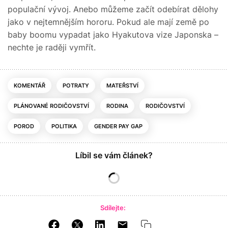
populační vývoj. Anebo můžeme začít odebírat dělohy
jako v nejtemnějším hororu. Pokud ale mají země po
baby boomu vypadat jako Hyakutova vize Japonska –
nechte je raději vymřít.
KOMENTÁŘ
POTRATY
MATEŘSTVÍ
PLÁNOVANÉ RODIČOVSTVÍ
RODINA
RODIČOVSTVÍ
POROD
POLITIKA
GENDER PAY GAP
Líbil se vám článek?
Sdílejte: