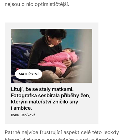
nejsou o nic optimističtější.
MATEŘSTVÍ
Litují, že se staly matkami.
Fotografka sesbírala příběhy žen,
kterým mateřství zničilo sny
i ambice.
Ilona Kleníková
Patrně nejvíce frustrující aspekt celé této leckdy
bizarní diskuze o populačním vývoji a černých