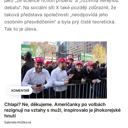
jako „ze science fiction příběhu“ a „rozvířila veřejnou
debatu“. Na sociální síti X také později zdůraznil, že
taková představa společnosti „neodpovídá jeho
osobním přesvědčením“ a byla prý čistě teoretická.
Tak to je úleva.
KOMENTÁŘ
Chlapi? Ne, děkujeme. Američanky po volbách
rezignují na vztahy s muži, inspirovalo je jihokorejské
hnutí
Gabriela Knížková