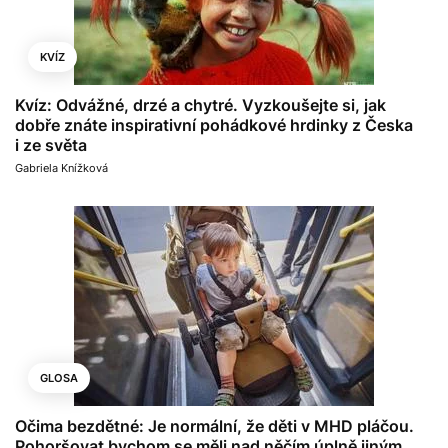
KVÍZ
Kvíz: Odvážné, drzé a chytré. Vyzkoušejte si, jak
dobře znáte inspirativní pohádkové hrdinky z Česka
i ze světa
Gabriela Knížková
GLOSA
Očima bezdětné: Je normální, že děti v MHD pláčou.
Pohoršovat bychom se měli nad něčím úplně jiným