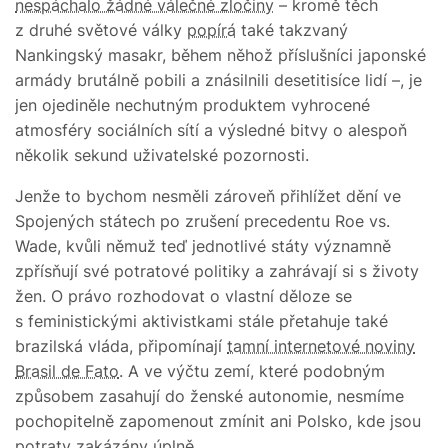
nespáchalo žádné válečné zločiny
– kromě těch
z druhé světové války
popírá
také takzvaný
Nankingský masakr, během něhož příslušníci japonské
armády brutálně pobili a znásilnili desetitisíce lidí –, je
jen ojediněle nechutným produktem vyhrocené
atmosféry sociálních sítí a výsledné bitvy o alespoň
několik sekund uživatelské pozornosti.
Jenže to bychom nesměli zároveň přihlížet dění ve
Spojených státech po zrušení precedentu Roe vs.
Wade, kvůli němuž teď jednotlivé státy významně
zpřísňují své potratové politiky a zahrávají si s životy
žen. O právo rozhodovat o vlastní děloze se
s feministickými aktivistkami stále přetahuje také
brazilská vláda, připomínají
tamní internetové noviny
Brasil de Fato
. A ve výčtu zemí, které podobným
způsobem zasahují do ženské autonomie, nesmíme
pochopitelně zapomenout zmínit ani Polsko, kde jsou
potraty zakázány úplně.