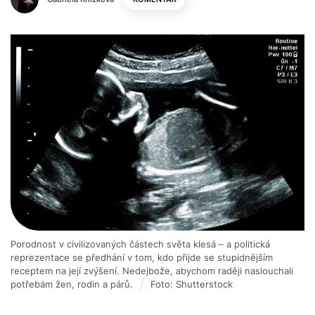
Porodnost v civilizovaných částech světa klesá – a politická
reprezentace se předhání v tom, kdo přijde se stupidnějším
receptem na její zvýšení. Nedejbože, abychom raději naslouchali
potřebám žen, rodin a párů.
Foto: Shutterstock