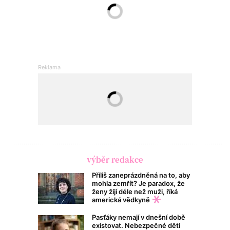
výběr redakce
Příliš zaneprázdněná na to, aby
mohla zemřít? Je paradox, že
ženy žijí déle než muži, říká
americká vědkyně
Pasťáky nemají v dnešní době
existovat. Nebezpečné děti