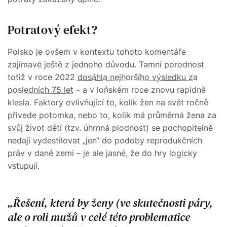
Potratový efekt?
Polsko je ovšem v kontextu tohoto komentáře
zajímavé ještě z jednoho důvodu. Tamní porodnost
totiž v roce 2022
dosáhla nejhoršího výsledku za
posledních 75 let
– a v loňském roce znovu rapidně
klesla. Faktory ovlivňující to, kolik žen na svět ročně
přivede potomka, nebo to, kolik má průměrná žena za
svůj život dětí (tzv. úhrnná plodnost) se pochopitelně
nedají vydestilovat „jen“ do podoby reprodukčních
práv v dané zemi – je ale jasné, že do hry logicky
vstupují.
Řešení, která by ženy (ve skutečnosti páry,
ale o roli mužů v celé této problematice