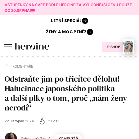
VSTUPENKY NA SVĚT PODLE HEROINE ZA VÝHODNĚJŠÍ CENU POUZE
DO 20.SRPNA!🎟️
LETNÍ
SPECIÁL
ŽENY A
MOC PENĚZ
E-SHOP
KOMENTÁŘE
Odstraňte jim po třicítce dělohu!
Halucinace japonského politika
a další plky o tom, proč „nám ženy
nerodí“
22. listopad 2024
21 233
Gabriela Knížková
KOMENTÁŘ