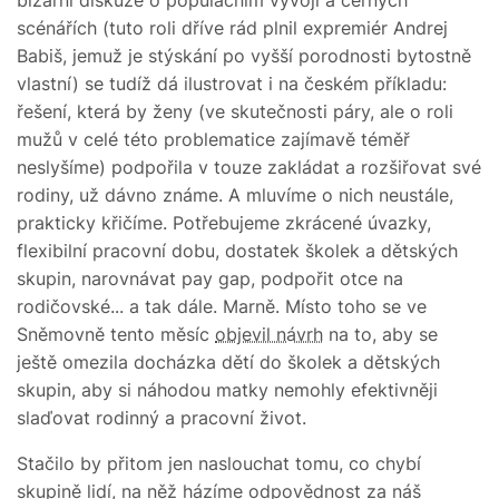
scénářích (tuto roli dříve rád plnil expremiér Andrej
Babiš, jemuž je stýskání po vyšší porodnosti bytostně
vlastní) se tudíž dá ilustrovat i na českém příkladu:
řešení, která by ženy (ve skutečnosti páry, ale o roli
mužů v celé této problematice zajímavě téměř
neslyšíme) podpořila v touze zakládat a rozšiřovat své
rodiny, už dávno známe. A mluvíme o nich neustále,
prakticky křičíme. Potřebujeme zkrácené úvazky,
flexibilní pracovní dobu, dostatek školek a dětských
skupin, narovnávat pay gap, podpořit otce na
rodičovské... a tak dále. Marně. Místo toho se ve
Sněmovně tento měsíc
objevil návrh
na to, aby se
ještě omezila docházka dětí do školek a dětských
skupin, aby si náhodou matky nemohly efektivněji
slaďovat rodinný a pracovní život.
Stačilo by přitom jen naslouchat tomu, co chybí
skupině lidí, na něž házíme odpovědnost za náš