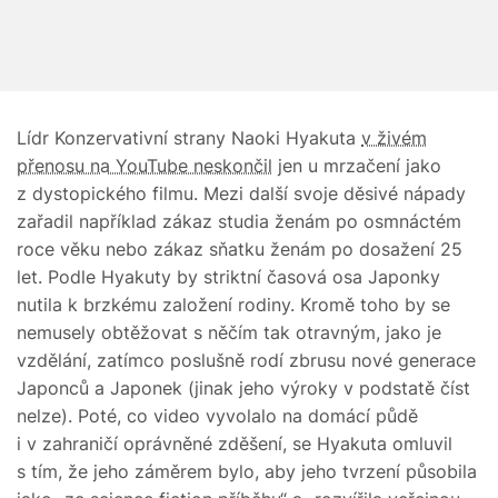
Lídr Konzervativní strany Naoki Hyakuta
v živém
přenosu na YouTube neskončil
jen u mrzačení jako
z dystopického filmu. Mezi další svoje děsivé nápady
zařadil například zákaz studia ženám po osmnáctém
roce věku nebo zákaz sňatku ženám po dosažení 25
let. Podle Hyakuty by striktní časová osa Japonky
nutila k brzkému založení rodiny. Kromě toho by se
nemusely obtěžovat s něčím tak otravným, jako je
vzdělání, zatímco poslušně rodí zbrusu nové generace
Japonců a Japonek (jinak jeho výroky v podstatě číst
nelze). Poté, co video vyvolalo na domácí půdě
i v zahraničí oprávněné zděšení, se Hyakuta omluvil
s tím, že jeho záměrem bylo, aby jeho tvrzení působila