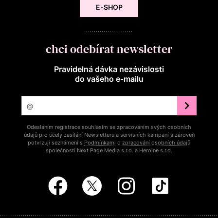
E-SHOP
chci odebírat newsletter
Pravidelná dávka nezávislosti
do vašeho e‑mailu
Odesláním registrace souhlasím se zpracováním svých osobních
údajů pro účely zasílání Newsletteru a servisních kampaní a zároveň
potvrzuji seznámení s
Podmínkami o zpracování osobních údajů
společností Next Page Media s.r.o. a Heroine s.r.o.