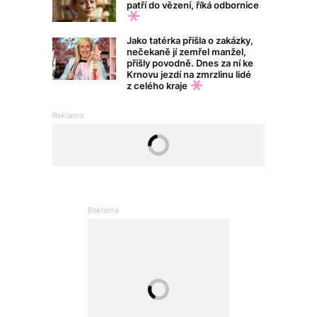
patří do vězení, říká odbornice
Jako tatérka přišla o zakázky,
nečekaně jí zemřel manžel,
přišly povodně. Dnes za ní ke
Krnovu jezdí na zmrzlinu lidé
z celého kraje