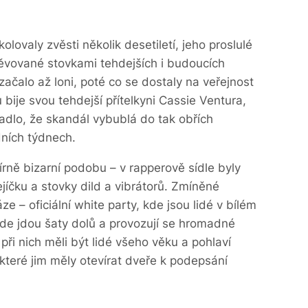
valy zvěsti několik desetiletí, jeho proslulé
těvované stovkami tehdejších i budoucích
začalo až loni, poté co se dostaly na veřejnost
bije svou tehdejší přítelkyni Cassie Ventura,
adlo, že skandál vybublá do tak obřích
dních týdnech.
ně bizarní podobu – v rapperově sídle byly
jíčku a stovky dild a vibrátorů. Zmíněné
ze – oficiální white party, kde jsou lidé v bílém
 kde jdou šaty dolů a provozují se hromadné
při nich měli být lidé všeho věku a pohlaví
 které jim měly otevírat dveře k podepsání