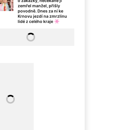
o zakázky, nečekaně jí
zemřel manžel, přišly
povodně. Dnes za ní ke
Krnovu jezdí na zmrzlinu
lidé z celého kraje