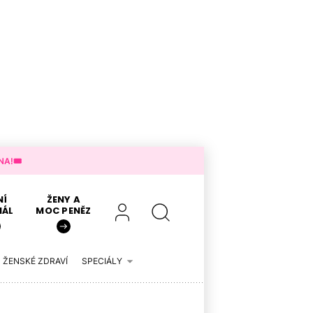
A!🎟️
NÍ
ŽENY A
IÁL
MOC PENĚZ
ŽENSKÉ ZDRAVÍ
SPECIÁLY