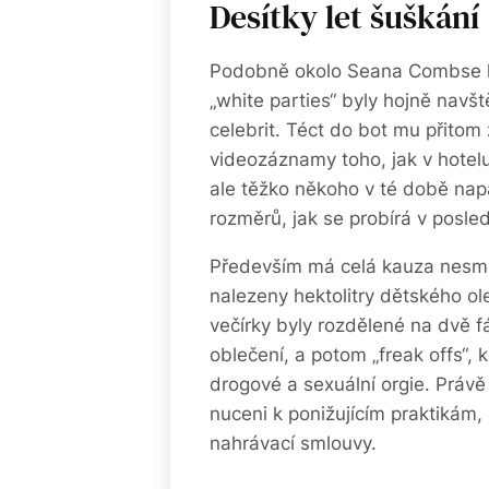
Desítky let šuškání
Podobně okolo Seana Combse kolo
„white parties“ byly hojně navš
celebrit. Téct do bot mu přitom 
videozáznamy toho, jak v hotelu 
ale těžko někoho v té době nap
rozměrů, jak se probírá v posle
Především má celá kauza nesmír
nalezeny hektolitry dětského ole
večírky byly rozdělené na dvě fá
oblečení, a potom „freak offs“,
drogové a sexuální orgie. Právě 
nuceni k ponižujícím praktikám,
nahrávací smlouvy.