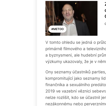
#METOO
V tomto ohledu se jedná o průl
primárně filmového a televizního p
a byznysmeni, ale hudební prům
výzkumy ukazovaly, že je v něm
Ony seznamy účastníků parties, 
kompromitující jako seznamy lidí
finančníka a sexuálního predáto
2019 ve vazební věznici sebev
nelze rozlišit, kdo se účastnil 
nezákonnému nebo perverznímu, 