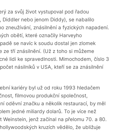
ý za svůj život vystupoval pod řadou
, Diddler nebo jenom Diddy), se nabalilo
o zneužívání, znásilnění a fyzických napadení.
ých obětí, které označily Harveyho
ípadě se navíc k soudu dostal jen zlomek
ze tří znásilnění. (Už z toho si můžeme
cné lidi ke spravedlnosti. Mimochodem, číslo 3
očet násilníků v USA, kteří se za znásilnění
ební kariéry byl už od roku 1993 hledačem
ečnost, filmovou produkční společnost,
dní oděvní značku a několik restaurací, by měl
em jedné miliardy dolarů. To je více než
t Weinstein, jenž začínal na přelomu 70. a 80.
v hollywoodských kruzích vědělo, že ubližuje