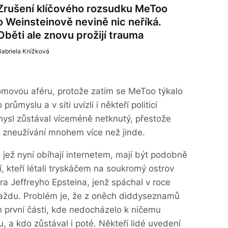
Zrušení klíčového rozsudku MeToo
o Weinsteinově nevině nic neříká.
Oběti ale znovu prožijí trauma
Gabriela Knížková
omovou aféru, protože zatím se MeToo týkalo
růmyslu a v síti uvízli i někteří politici
ysl zůstával víceméně netknutý, přestože
 zneužívání mnohem více než jinde.
jež nyní obíhají internetem, mají být podobně
, kteří létali tryskáčem na soukromý ostrov
ra Jeffreyho Epsteina, jenž spáchal v roce
raždu. Problém je, že z oněch diddyseznamů
jen první části, kde nedocházelo k ničemu
a kdo zůstával i poté. Někteří lidé uvedení