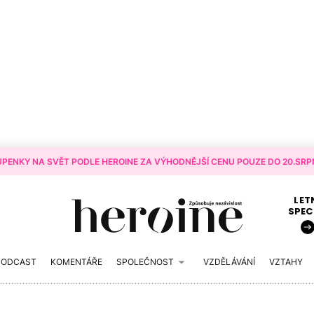
PENKY NA SVĚT PODLE HEROINE ZA VÝHODNĚJŠÍ CENU POUZE DO 20.SRPN
LET
SPEC
PODCAST
KOMENTÁŘE
SPOLEČNOST
VZDĚLÁVÁNÍ
VZTAHY