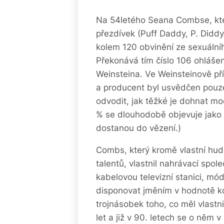
Na 54letého Seana Combse, kter
přezdívek (Puff Daddy, P. Diddy
kolem 120 obvinění ze sexuálníh
Překonává tím číslo 106 ohlášen
Weinsteina. Ve Weinsteinově př
a producent byl usvědčen pouze 
odvodit, jak těžké je dohnat mo
% se dlouhodobě objevuje jako p
dostanou do vězení.)
Combs, který kromě vlastní hud
talentů, vlastnil nahrávací spol
kabelovou televizní stanici, mó
disponovat jměním v hodnotě kol
trojnásobek toho, co měl vlastni
let a již v 90. letech se o něm 