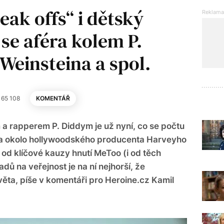
reak offs“ i dětský
 se aféra kolem P.
 Weinsteina a spol.
65 108
KOMENTÁŘ
a rapperem P. Diddym je už nyní, co se počtu
 ta okolo hollywoodského producenta Harveyho
od klíčové kauzy hnutí MeToo (i od těch
adů na veřejnost je na ní nejhorší, že
věta, píše v komentáři pro Heroine.cz Kamil