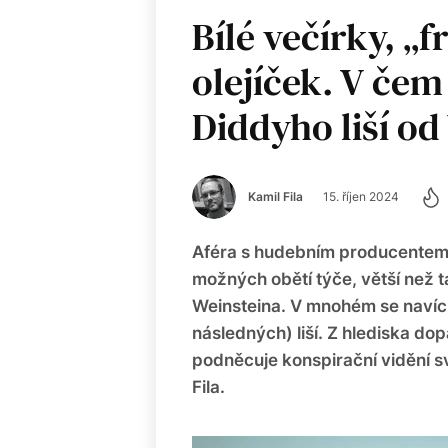
Bílé večírky, „f
olejíček. V čem
Diddyho liší od
Kamil Fila
15. říjen 2024
Aféra s hudebním producentem 
možných obětí týče, větší než
Weinsteina. V mnohém se navíc 
následných) liší. Z hlediska dop
podněcuje konspirační vidění s
Fila.