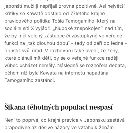
japonští muži ji nepřijali zrovna pozitivně. Asi největší
kritiky se Kawatě dostalo od 77letého krajně
pravicového politika Tošia Tamogamiho, který na
sociální síti X vyjádřil „hluboké znepokojení“ nad tím,
že by měl volený zástupce či zástupkyně ve veřejné
funkci na „tak dlouhou dobu“ – tedy od září do ledna –
opustit svůj úřad. V rozhovoru také uvedl, že ženy,
které plánují mít děti, by se o veřejné funkce raději
vůbec ucházet neměly. Následně se rozhořela debata,
během níž byla Kawata na internetu napadána
Tamogamiho zastánci.
Šikana těhotných populaci nespasí
Není to poprvé, co krajní pravice v Japonsku zastává
prapodivné až děsivé názory ve vztahu k ženám