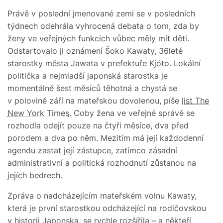
Právě v poslední jmenované zemi se v posledních
týdnech odehrála vyhrocená debata o tom, zda by
ženy ve veřejných funkcích vůbec měly mít děti.
Odstartovalo ji oznámení Šoko Kawaty, 36leté
starostky města Jawata v prefektuře Kjóto. Lokální
politička a nejmladší japonská starostka je
momentálně šest měsíců těhotná a chystá se
v polovině září na mateřskou dovolenou, píše
list The
New York Times
. Coby žena ve veřejné správě se
rozhodla odejít pouze na čtyři měsíce, dva před
porodem a dva po něm. Mezitím má její každodenní
agendu zastat její zástupce, zatímco zásadní
administrativní a politická rozhodnutí zůstanou na
jejích bedrech.
Zpráva o nadcházejícím mateřském volnu Kawaty,
která je první starostkou odcházející na rodičovskou
v historii Japonska, se rychle rozšířila – a někteří