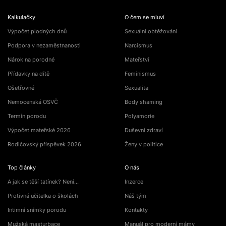
Kalkulačky
O čem se mluví
Výpočet plodných dnů
Sexuální obtěžování
Podpora v nezaměstnanosti
Narcismus
Nárok na porodné
Mateřství
Přídavky na dítě
Feminismus
Ošetřovné
Sexualita
Nemocenská OSVČ
Body shaming
Termín porodu
Polyamorie
Výpočet mateřské 2026
Duševní zdraví
Rodičovský příspěvek 2026
Ženy v politice
Top články
O nás
A jak se těší tatínek? Není…
Inzerce
Protivná učitelka o školách
Náš tým
Intimní snímky porodu
Kontakty
Mužská masturbace
Manuál pro moderní mámy