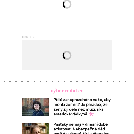
výběr redakce
Příliš zaneprázdněná na to, aby
mohla zemřít? Je paradox, že
ženy žijí déle než muži, říká
americká vědkyně
Pasťáky nemají v dnešní době
existovat. Nebezpečné děti
patří do vězení, říká odbornice