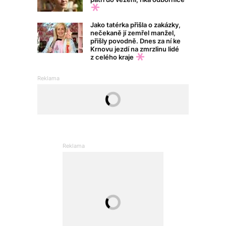
Jako tatérka přišla o zakázky,
nečekaně jí zemřel manžel,
přišly povodně. Dnes za ní ke
Krnovu jezdí na zmrzlinu lidé
z celého kraje