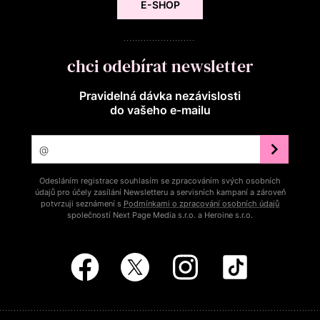
E-SHOP
chci odebírat newsletter
Pravidelná dávka nezávislosti
do vašeho e‑mailu
Odesláním registrace souhlasím se zpracováním svých osobních
údajů pro účely zasílání Newsletteru a servisních kampaní a zároveň
potvrzuji seznámení s
Podmínkami o zpracování osobních údajů
společností Next Page Media s.r.o. a Heroine s.r.o.