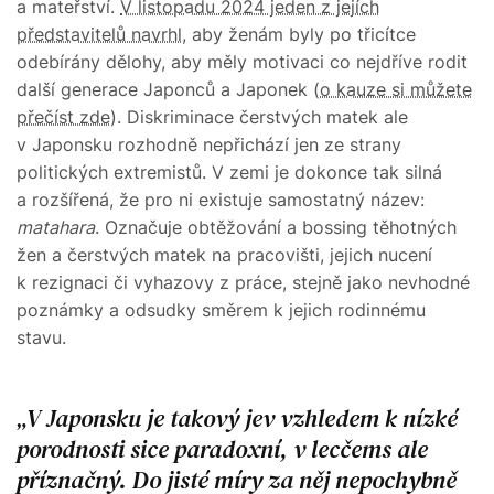
a mateřství.
V listopadu 2024 jeden z jejích
představitelů navrhl
, aby ženám byly po třicítce
odebírány dělohy, aby měly motivaci co nejdříve rodit
další generace Japonců a Japonek (
o kauze si můžete
přečíst zde
). Diskriminace čerstvých matek ale
v Japonsku rozhodně nepřichází jen ze strany
politických extremistů. V zemi je dokonce tak silná
a rozšířená, že pro ni existuje samostatný název:
matahara
. Označuje obtěžování a bossing těhotných
žen a čerstvých matek na pracovišti, jejich nucení
k rezignaci či vyhazovy z práce, stejně jako nevhodné
poznámky a odsudky směrem k jejich rodinnému
stavu.
V Japonsku je takový jev vzhledem k nízké
porodnosti sice paradoxní, v lecčems ale
příznačný. Do jisté míry za něj nepochybně