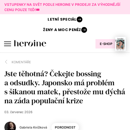
VSTUPENKY NA SVĚT PODLE HEROINE V PRODEJI! ZA VÝHODNĚJŠÍ
CENU POUZE TEĎ!🎟️
LETNÍ
SPECIÁL
ŽENY A
MOC PENĚZ
E-SHOP
KOMENTÁŘE
Jste těhotná? Čekejte bossing
a odsudky. Japonsko má problém
s šikanou matek, přestože mu dýchá
na záda populační krize
03. červenec 2026
Gabriela Knížková
PORODNOST