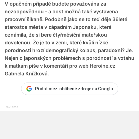
V opačném případě budete považována za
nezodpovědnou - a dost možná také vystavena
pracovní šikaně. Podobně jako se to teď děje 36leté
starostce města v západním Japonsku, která
oznámila, že si bere čtyřměsíční mateřskou
dovolenou. Že je to v zemi, které kvůli nízké
porodnosti hrozí demografický kolaps, paradoxní? Je.
Nejen o japonských problémech s porodností a vztahu
k matkám píše v komentáři pro web Heroine.cz
Gabriela Knížková.
Přidat mezi oblíbené zdroje na Googlu