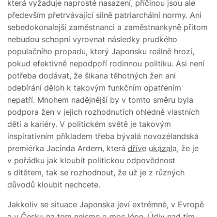
která vyžaduje naprosté nasazení, příčinou jsou ale
především přetrvávající silně patriarchální normy. Ani
sebedokonalejší zaměstnanci a zaměstnankyně přitom
nebudou schopni vyrovnat následky prudkého
populačního propadu, který Japonsku reálně hrozí,
pokud efektivně nepodpoří rodinnou politiku. Asi není
potřeba dodávat, že šikana těhotných žen ani
odebírání děloh k takovým funkčním opatřením
nepatří. Mnohem nadějnější by v tomto směru byla
podpora žen v jejich rozhodnutích ohledně vlastních
dětí a kariéry. V politickém světě je takovým
inspirativním příkladem třeba bývalá novozélandská
premiérka Jacinda Ardern, která
dříve ukázala
, že je
v pořádku jak kloubit politickou odpovědnost
s dítětem, tak se rozhodnout, že už je z různých
důvodů kloubit nechcete.
Jakkoliv se situace Japonska jeví extrémně, v Evropě
a v Česku na tom nejsme o moc lépe. Údiv nad tím,