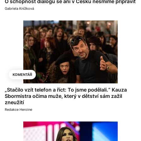
O schopnost dialogu se ani v Česku nesmíme připravit
Gabriela Knížková
KOMENTÁŘ
„Stačilo vzít telefon a říct: To jsme podělali.“ Kauza
Sbormistra očima muže, který v dětství sám zažil
zneužití
Redakce Heroine