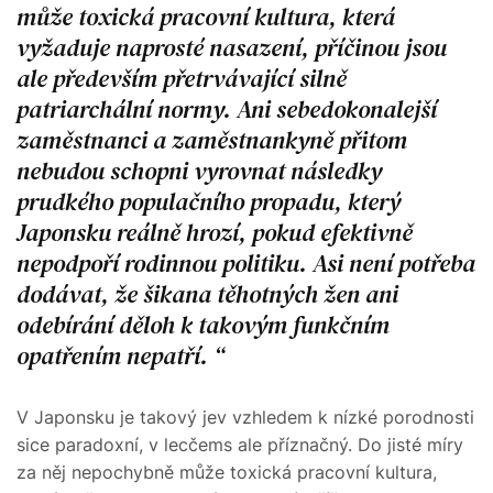
může toxická pracovní kultura, která
vyžaduje naprosté nasazení, příčinou jsou
ale především přetrvávající silně
patriarchální normy. Ani sebedokonalejší
zaměstnanci a zaměstnankyně přitom
nebudou schopni vyrovnat následky
prudkého populačního propadu, který
Japonsku reálně hrozí, pokud efektivně
nepodpoří rodinnou politiku. Asi není potřeba
dodávat, že šikana těhotných žen ani
odebírání děloh k takovým funkčním
opatřením nepatří.
V Japonsku je takový jev vzhledem k nízké porodnosti
sice paradoxní, v lecčems ale příznačný. Do jisté míry
za něj nepochybně může toxická pracovní kultura,