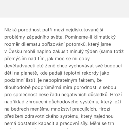
Nízká porodnost patří mezi nejdiskutovanější
problémy západního světa. Pomineme-li klimatický
rozměr dilematu pořizování potomků, který jsme
v Česku mohli naplno zakusit minulý týden (sama totiž
přemýšlím nad tím, jak moc se mi coby
devětadvacetileté ženě chce vychovávat své budoucí
děti na planetě, kde padají teplotní rekordy jako
podzimní listí), je nepopiratelným faktem, že
dlouhodobě podprůměrná míra porodnosti s sebou
pro společnost nese řadu negativních důsledků. Hrozí
například zhroucení důchodového systému, který leží
na bedrech menšímu množství pracujících. Hrozí
přetížení zdravotnického systému, který najednou
nemá dostatek kapacit a pracovní síly. Mění se trh