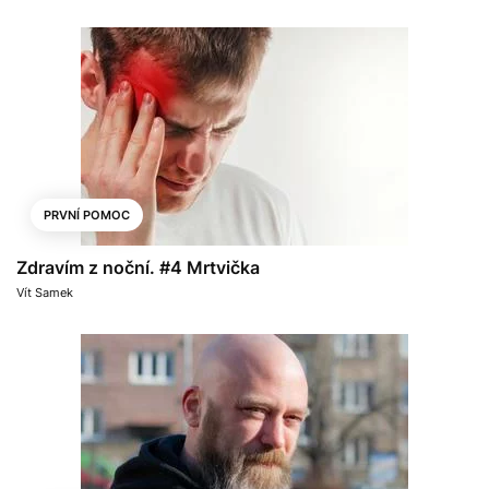
PRVNÍ POMOC
Zdravím z noční. #4 Mrtvička
Vít Samek