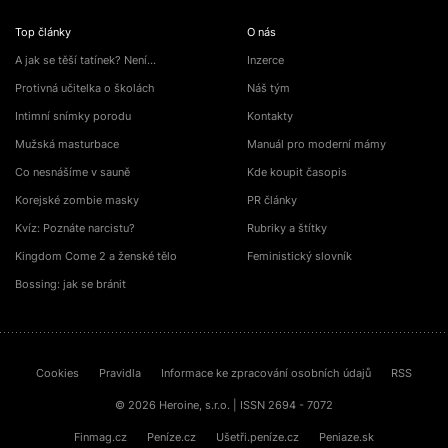
Top články
O nás
A jak se těší tatínek? Není…
Inzerce
Protivná učitelka o školách
Náš tým
Intimní snímky porodu
Kontakty
Mužská masturbace
Manuál pro moderní mámy
Co nesnášíme v sauně
Kde koupit časopis
Korejské zombie masky
PR články
Kvíz: Poznáte narcistu?
Rubriky a štítky
Kingdom Come 2 a ženské tělo
Feministický slovník
Bossing: jak se bránit
Cookies
Pravidla
Informace ke zpracování osobních údajů
RSS
© 2026 Heroine, s.r.o. | ISSN 2694 - 7072
Finmag.cz
Peníze.cz
Ušetři.peníze.cz
Peniaze.sk