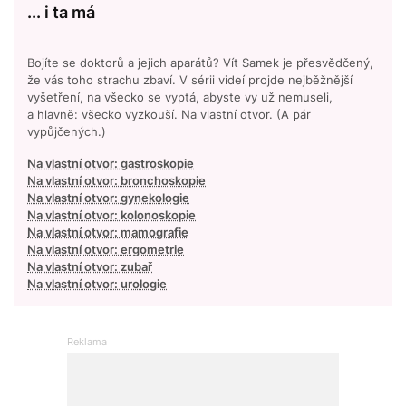
... i ta má
Bojíte se doktorů a jejich aparátů? Vít Samek je přesvědčený,
že vás toho strachu zbaví. V sérii videí projde nejběžnější
vyšetření, na všecko se vyptá, abyste vy už nemuseli,
a hlavně: všecko vyzkouší. Na vlastní otvor. (A pár
vypůjčených.)
Na vlastní otvor: gastroskopie
Na vlastní otvor: bronchoskopie
Na vlastní otvor: gynekologie
Na vlastní otvor: kolonoskopie
Na vlastní otvor: mamografie
Na vlastní otvor: ergometrie
Na vlastní otvor: zubař
Na vlastní otvor: urologie