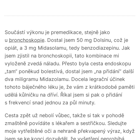
Součástí výkonu je premedikace, stejně jako
u
bronchoskopie
. Dostal jsem 50 mg Dolsinu, což je
opiát, a 3 mg Midasolamu, tedy benzodiazepinu. Jak
jsem zjistil na bronchoskopii, tato kombinace mi
vyloženě zvedá náladu. Přesto byla cesta endoskopu
„tam“ poněkud bolestivá, dostal jsem „na přidání“ další
dva miligramu Midazolamu. Docela legrační účinek
tohoto báječného léku je, že vám z krátkodobé paměti
udělá kůlničku na dříví. Říkal jsem si pak o přidání
s frekvencí snad jednou za půl minuty.
Cesta zpět už nebolí vůbec, takže si tak v pohodě
zmaštěně povídáte s lékařem a sestřičkou. Sledujte
moje vytřeštěné oči a nehraně překvapený výraz, když
jsem se ke konci dozvěděl, že vyšetření neprobíhá