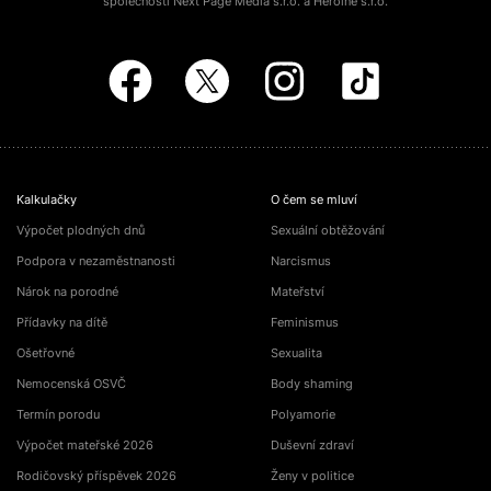
společností Next Page Media s.r.o. a Heroine s.r.o.
Kalkulačky
O čem se mluví
Výpočet plodných dnů
Sexuální obtěžování
Podpora v nezaměstnanosti
Narcismus
Nárok na porodné
Mateřství
Přídavky na dítě
Feminismus
Ošetřovné
Sexualita
Nemocenská OSVČ
Body shaming
Termín porodu
Polyamorie
Výpočet mateřské 2026
Duševní zdraví
Rodičovský příspěvek 2026
Ženy v politice