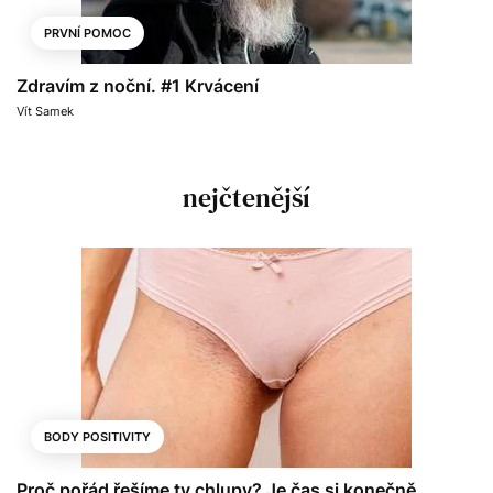
PRVNÍ POMOC
Zdravím z noční. #1 Krvácení
Vít Samek
nejčtenější
BODY POSITIVITY
Proč pořád řešíme ty chlupy? Je čas si konečně