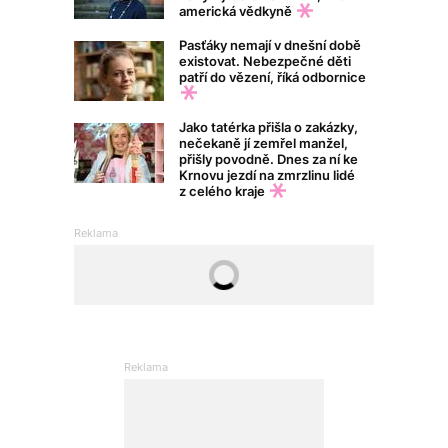
americká vědkyně
Pasťáky nemají v dnešní době
existovat. Nebezpečné děti
patří do vězení, říká odbornice
Jako tatérka přišla o zakázky,
nečekaně jí zemřel manžel,
přišly povodně. Dnes za ní ke
Krnovu jezdí na zmrzlinu lidé
z celého kraje