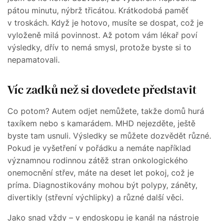
pátou minutu, nýbrž třicátou. Krátkodobá paměť
v troskách. Když je hotovo, musíte se dospat, což je
vyloženě milá povinnost. Až potom vám lékař poví
výsledky, dřív to nemá smysl, protože byste si to
nepamatovali.
Víc zadků než si dovedete představit
Co potom? Autem odjet nemůžete, takže domů hurá
taxíkem nebo s kamarádem. MHD nejezděte, ještě
byste tam usnuli. Výsledky se můžete dozvědět různé.
Pokud je vyšetření v pořádku a nemáte například
významnou rodinnou zátěž stran onkologického
onemocnění střev, máte na deset let pokoj, což je
príma. Diagnostikovány mohou být polypy, záněty,
divertikly (střevní výchlipky) a různé další věci.
Jako snad vždy – v endoskopu je kanál na nástroje