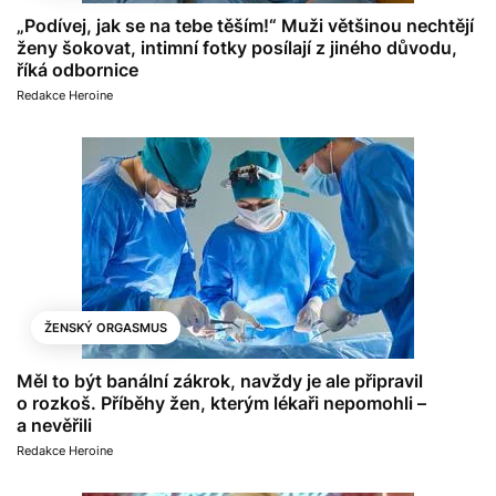
„Podívej, jak se na tebe těším!“ Muži většinou nechtějí
ženy šokovat, intimní fotky posílají z jiného důvodu,
říká odbornice
Redakce Heroine
ŽENSKÝ ORGASMUS
Měl to být banální zákrok, navždy je ale připravil
o rozkoš. Příběhy žen, kterým lékaři nepomohli –
a nevěřili
Redakce Heroine