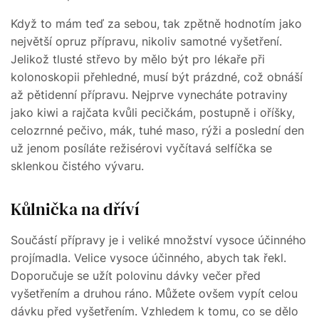
Když to mám teď za sebou, tak zpětně hodnotím jako
největší opruz přípravu, nikoliv samotné vyšetření.
Jelikož tlusté střevo by mělo být pro lékaře při
kolonoskopii přehledné, musí být prázdné, což obnáší
až pětidenní přípravu. Nejprve vynecháte potraviny
jako kiwi a rajčata kvůli pecičkám, postupně i oříšky,
celozrnné pečivo, mák, tuhé maso, rýži a poslední den
už jenom posíláte režisérovi vyčítavá selfíčka se
sklenkou čistého vývaru.
Kůlnička na dříví
Součástí přípravy je i veliké množství vysoce účinného
projímadla. Velice vysoce účinného, abych tak řekl.
Doporučuje se užít polovinu dávky večer před
vyšetřením a druhou ráno. Můžete ovšem vypít celou
dávku před vyšetřením. Vzhledem k tomu, co se dělo