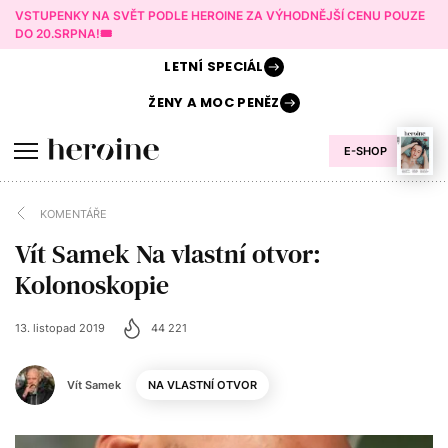
VSTUPENKY NA SVĚT PODLE HEROINE ZA VÝHODNĚJŠÍ CENU POUZE
DO 20.SRPNA!🎟️
LETNÍ
SPECIÁL
ŽENY A
MOC PENĚZ
E-SHOP
KOMENTÁŘE
Vít Samek Na vlastní otvor:
Kolonoskopie
13. listopad 2019
44 221
Vít Samek
NA VLASTNÍ OTVOR