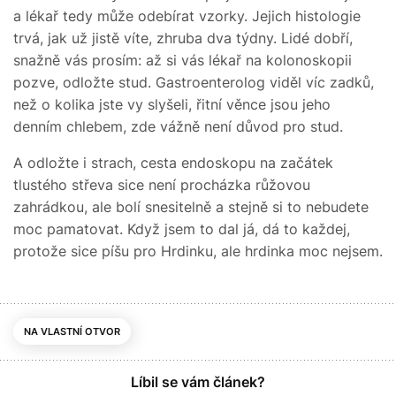
a lékař tedy může odebírat vzorky. Jejich histologie
trvá, jak už jistě víte, zhruba dva týdny. Lidé dobří,
snažně vás prosím: až si vás lékař na kolonoskopii
pozve, odložte stud. Gastroenterolog viděl víc zadků,
než o kolika jste vy slyšeli, řitní věnce jsou jeho
denním chlebem, zde vážně není důvod pro stud.
A odložte i strach, cesta endoskopu na začátek
tlustého střeva sice není procházka růžovou
zahrádkou, ale bolí snesitelně a stejně si to nebudete
moc pamatovat. Když jsem to dal já, dá to každej,
protože sice píšu pro Hrdinku, ale hrdinka moc nejsem.
NA VLASTNÍ OTVOR
Líbil se vám článek?