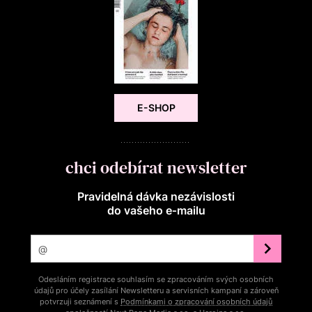
E-SHOP
chci odebírat newsletter
Pravidelná dávka nezávislosti
do vašeho e‑mailu
Odesláním registrace souhlasím se zpracováním svých osobních
údajů pro účely zasílání Newsletteru a servisních kampaní a zároveň
potvrzuji seznámení s
Podmínkami o zpracování osobních údajů