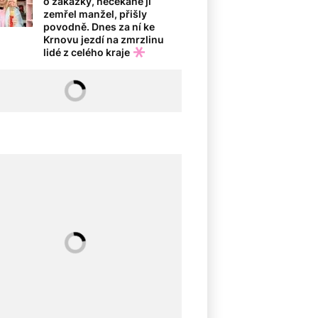
o zakázky, nečekaně jí
zemřel manžel, přišly
povodně. Dnes za ní ke
Krnovu jezdí na zmrzlinu
lidé z celého kraje