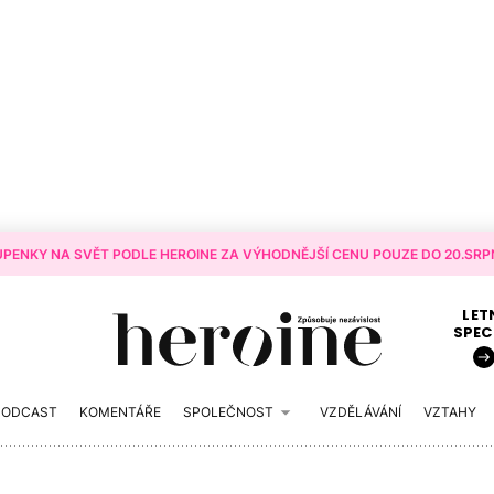
PENKY NA SVĚT PODLE HEROINE ZA VÝHODNĚJŠÍ CENU POUZE DO 20.SRPN
LET
SPEC
PODCAST
KOMENTÁŘE
SPOLEČNOST
VZDĚLÁVÁNÍ
VZTAHY