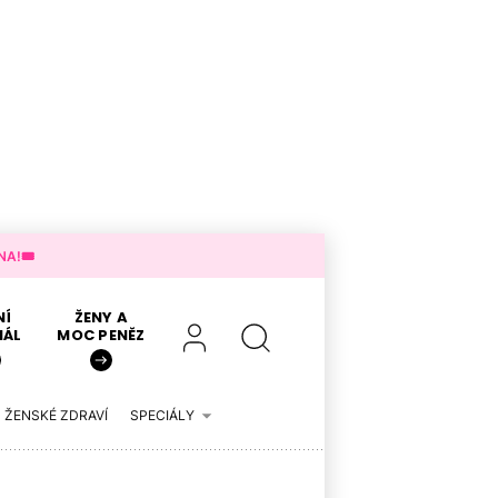
A!🎟️
NÍ
ŽENY A
IÁL
MOC PENĚZ
ŽENSKÉ ZDRAVÍ
SPECIÁLY