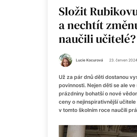
Složit Rubikov
a nechtít změnu
naučili učitelé?
Lucie Kocurová
23. červen 202
Už za pár dnů děti dostanou vy
povinnosti. Nejen děti se ale ve 
prázdniny bohatší o nové vědomo
ceny o nejinspirativnější učitel
v tomto školním roce naučili pr