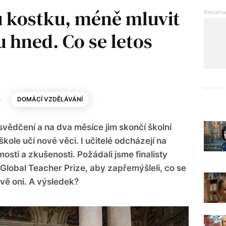
u kostku, méně mluvit
 hned. Co se letos
4
DOMÁCÍ VZDĚLÁVÁNÍ
svědčení a na dva měsíce jim skončí školní
škole učí nové věci. I učitelé odcházejí na
sti a zkušenosti. Požádali jsme finalisty
e Global Teacher Prize, aby zapřemýšleli, co se
ávě oni. A výsledek?