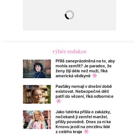
výběr redakce
Příliš zaneprázdněná na to, aby
mohla zemřít? Je paradox, že
ženy žijí déle než muži, říká
americká vědkyně
Pasťáky nemají v dnešní době
existovat. Nebezpečné děti
patří do vězení, říká odbornice
Jako tatérka přišla o zakázky,
nečekaně jí zemřel manžel,
přišly povodně. Dnes za ní ke
Krnovu jezdí na zmrzlinu lidé
z celého kraje