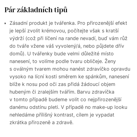
Pár základních tipů
Zásadní produkt je tvářenka. Pro přirozenější efekt
je lepší zvolit krémovou, počítejte však s kratší
výdrží (což při líčení na rande nevadí, buď vám růž
do tváře vžene váš vyvolený/á, nebo půjdete dřív
domů). U tvářenky bude velmi důležité místo
nanesení, to volíme podle tvaru obličeje. Ženy
s oválným tvarem mohou nanést zdravíčko opravdu
vysoko na lícní kosti směrem ke spánkům, nanesení
blíže k nosu pod oči zas přidá žádoucí objem
hubeným či zralejším tvářím. Barvu zdravíčka
v tomto případě budeme volit co nejpřirozenější
danému odstínu pleti. V případě no make-up looku
nehledáme přílišný kontrast, cílem je vypadat
zkrátka přirozeně a zdravě.