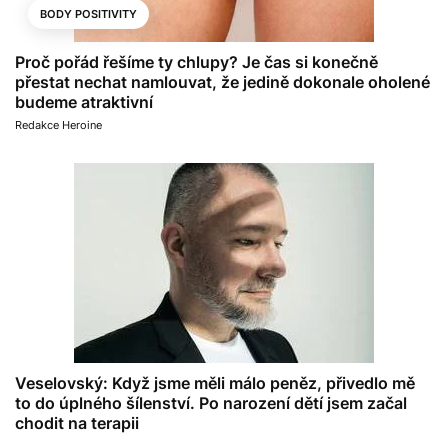
BODY POSITIVITY
Proč pořád řešíme ty chlupy? Je čas si konečně
přestat nechat namlouvat, že jedině dokonale oholené
budeme atraktivní
Redakce Heroine
Veselovský: Když jsme měli málo peněz, přivedlo mě
to do úplného šílenství. Po narození dětí jsem začal
chodit na terapii