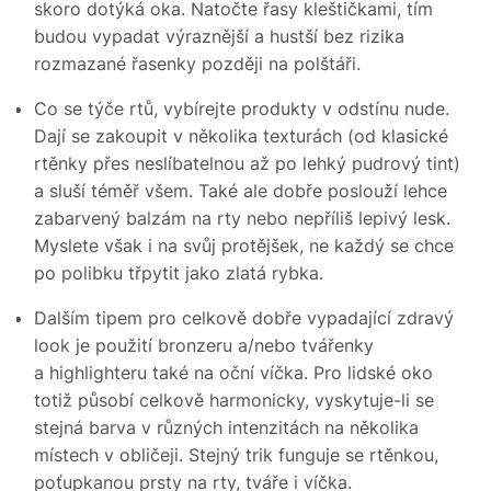
skoro dotýká oka. Natočte řasy kleštičkami, tím
budou vypadat výraznější a hustší bez rizika
rozmazané řasenky později na polštáři.
Co se týče rtů, vybírejte produkty v odstínu nude.
Dají se zakoupit v několika texturách (od klasické
rtěnky přes neslíbatelnou až po lehký pudrový tint)
a sluší téměř všem. Také ale dobře poslouží lehce
zabarvený balzám na rty nebo nepříliš lepivý lesk.
Myslete však i na svůj protějšek, ne každý se chce
po polibku třpytit jako zlatá rybka.
Dalším tipem pro celkově dobře vypadající zdravý
look je použití bronzeru a/nebo tvářenky
a highlighteru také na oční víčka. Pro lidské oko
totiž působí celkově harmonicky, vyskytuje-li se
stejná barva v různých intenzitách na několika
místech v obličeji. Stejný trik funguje se rtěnkou,
poťupkanou prsty na rty, tváře i víčka.