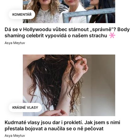
KOMENTÁŘ
Dá se v Hollywoodu vůbec stárnout „správně“? Body
shaming celebrit vypovídá o našem strachu
Asya Meytuv
KRÁSNÉ VLASY
Kudrnaté vlasy jsou dar i prokletí. Jak jsem s nimi
přestala bojovat a naučila se o ně pečovat
Asya Meytuv