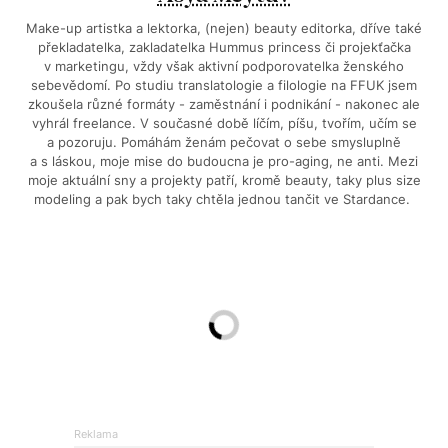
Make-up artistka a lektorka, (nejen) beauty editorka, dříve také
překladatelka, zakladatelka Hummus princess či projekťačka
v marketingu, vždy však aktivní podporovatelka ženského
sebevědomí. Po studiu translatologie a filologie na FFUK jsem
zkoušela různé formáty - zaměstnání i podnikání - nakonec ale
vyhrál freelance. V současné době líčím, píšu, tvořím, učím se
a pozoruju. Pomáhám ženám pečovat o sebe smysluplně
a s láskou, moje mise do budoucna je pro-aging, ne anti. Mezi
moje aktuální sny a projekty patří, kromě beauty, taky plus size
modeling a pak bych taky chtěla jednou tančit ve Stardance.