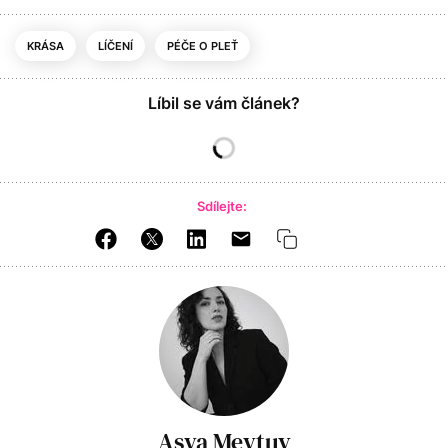
KRÁSA
LÍČENÍ
PÉČE O PLEŤ
Líbil se vám článek?
Sdílejte:
Asya Meytuv