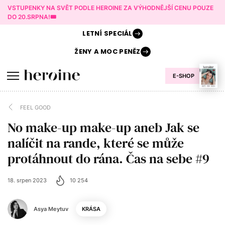
VSTUPENKY NA SVĚT PODLE HEROINE ZA VÝHODNĚJŠÍ CENU POUZE
DO 20.SRPNA!🎟️
LETNÍ
SPECIÁL
ŽENY A
MOC PENĚZ
E-SHOP
FEEL GOOD
No make-up make-up aneb Jak se
nalíčit na rande, které se může
protáhnout do rána. Čas na sebe #9
18. srpen 2023
10 254
Asya Meytuv
KRÁSA