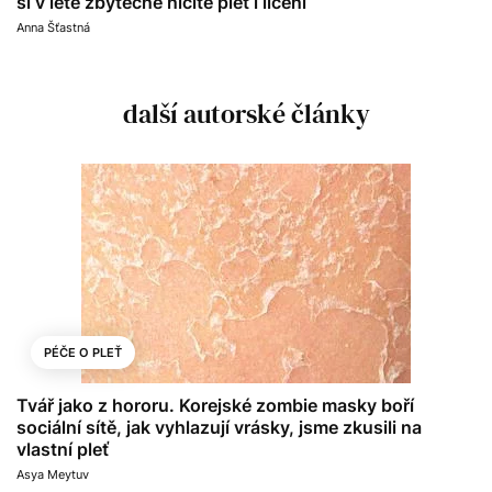
si v létě zbytečně ničíte pleť i líčení
Anna Šťastná
další autorské články
PÉČE O PLEŤ
Tvář jako z hororu. Korejské zombie masky boří
sociální sítě, jak vyhlazují vrásky, jsme zkusili na
vlastní pleť
Asya Meytuv