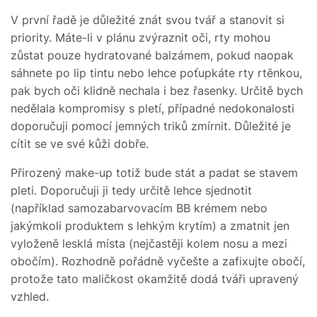
V první řadě je důležité znát svou tvář a stanovit si
priority. Máte-li v plánu zvýraznit oči, rty mohou
zůstat pouze hydratované balzámem, pokud naopak
sáhnete po lip tintu nebo lehce poťupkáte rty rtěnkou,
pak bych oči klidně nechala i bez řasenky. Určitě bych
nedělala kompromisy s pletí, případné nedokonalosti
doporučuji pomocí jemných triků zmírnit. Důležité je
cítit se ve své kůži dobře.
Přirozený make-up totiž bude stát a padat se stavem
pleti. Doporučuji ji tedy určitě lehce sjednotit
(například samozabarvovacím BB krémem nebo
jakýmkoli produktem s lehkým krytím) a zmatnit jen
vyloženě lesklá místa (nejčastěji kolem nosu a mezi
obočím). Rozhodně pořádně vyčešte a zafixujte obočí,
protože tato maličkost okamžitě dodá tváři upravený
vzhled.