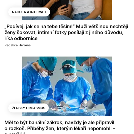
NAHOTA A INTERNET
„Podívej, jak se na tebe těším!“ Muži většinou nechtějí
ženy šokovat, intimní fotky posílají z jiného důvodu,
říká odbornice
Redakce Heroine
ŽENSKÝ ORGASMUS
Měl to být banální zákrok, navždy je ale připravil
o rozkoš. Příběhy žen, kterým lékaři nepomohli –