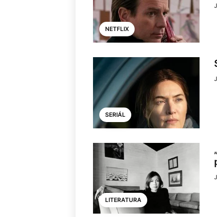
J
NETFLIX
J
SERIÁL
J
LITERATURA