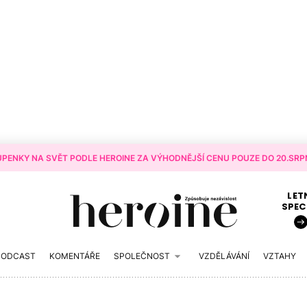
PENKY NA SVĚT PODLE HEROINE ZA VÝHODNĚJŠÍ CENU POUZE DO 20.SRPN
LET
SPEC
PODCAST
KOMENTÁŘE
SPOLEČNOST
VZDĚLÁVÁNÍ
VZTAHY