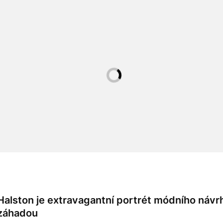
Halston je extravagantní portrét módního návrh
záhadou