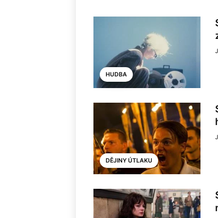
J
HUDBA
J
DĚJINY ÚTLAKU