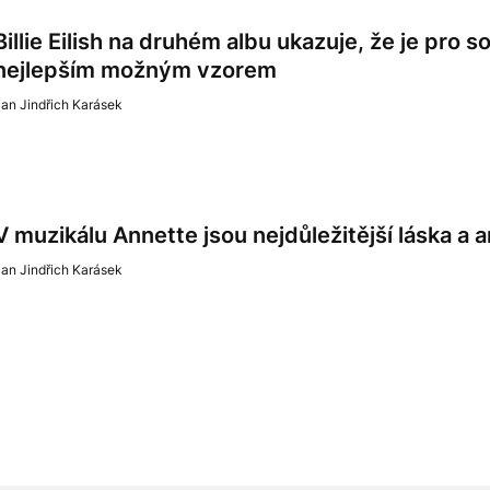
Billie Eilish na druhém albu ukazuje, že je pro
nejlepším možným vzorem
an Jindřich Karásek
V muzikálu Annette jsou nejdůležitější láska a a
an Jindřich Karásek