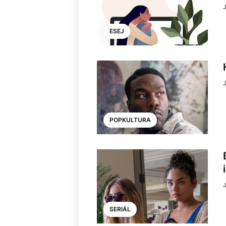
J
ESEJ
J
POPKULTURA
J
SERIÁL