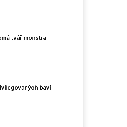
emá tvář monstra
ivilegovaných baví