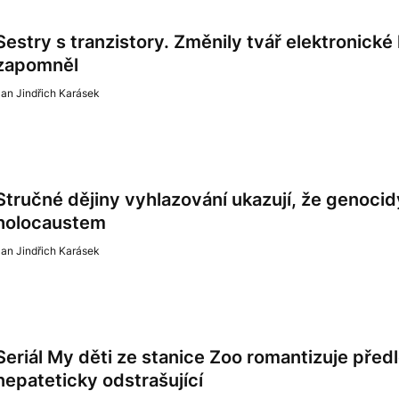
Sestry s tranzistory. Změnily tvář elektronické
zapomněl
an Jindřich Karásek
Stručné dějiny vyhlazování ukazují, že genocid
holocaustem
an Jindřich Karásek
Seriál My děti ze stanice Zoo romantizuje před
nepateticky odstrašující