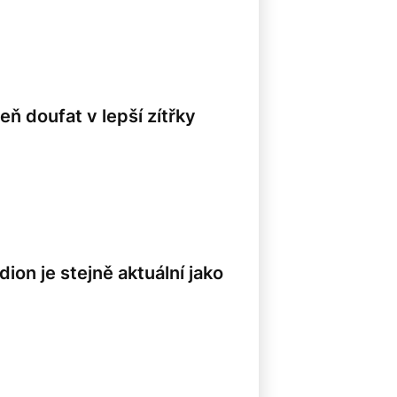
ň doufat v lepší zítřky
idion je stejně aktuální jako