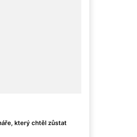
8
áře, který chtěl zůstat