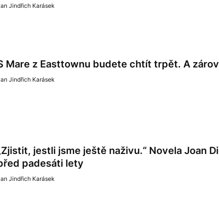
an Jindřich Karásek
S Mare z Easttownu budete chtít trpět. A zárove
an Jindřich Karásek
„Zjistit, jestli jsme ještě naživu.“ Novela Joan D
před padesáti lety
an Jindřich Karásek