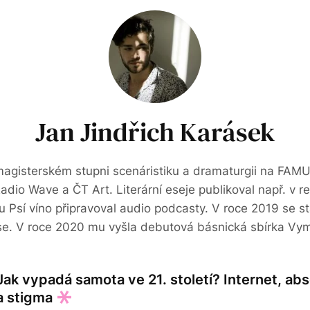
Jan Jindřich Karásek
agisterském stupni scenáristiku a dramaturgii na FAMU.
dio Wave a ČT Art. Literární eseje publikoval např. v re
 Psí víno připravoval audio podcasty. V roce 2019 se st
se. V roce 2020 mu vyšla debutová básnická sbírka Vym
Jak vypadá samota ve 21. století? Internet, ab
a stigma