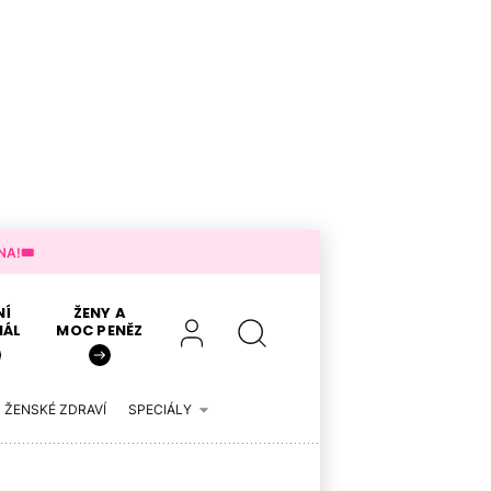
A!🎟️
NÍ
ŽENY A
IÁL
MOC PENĚZ
ŽENSKÉ ZDRAVÍ
SPECIÁLY