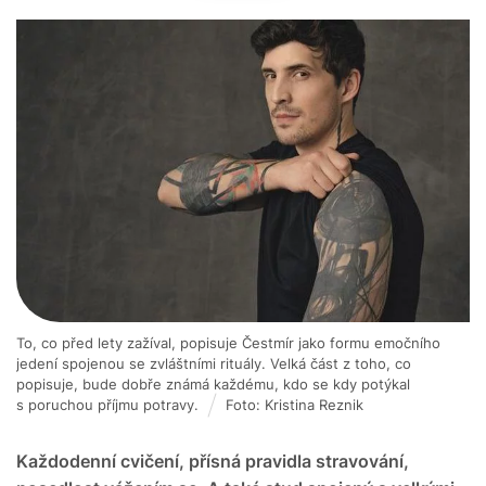
To, co před lety zažíval, popisuje Čestmír jako formu emočního
jedení spojenou se zvláštními rituály. Velká část z toho, co
popisuje, bude dobře známá každému, kdo se kdy potýkal
s poruchou příjmu potravy.
Foto: Kristina Reznik
Každodenní cvičení, přísná pravidla stravování,