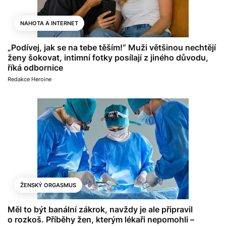
NAHOTA A INTERNET
„Podívej, jak se na tebe těším!“ Muži většinou nechtějí
ženy šokovat, intimní fotky posílají z jiného důvodu,
říká odbornice
Redakce Heroine
ŽENSKÝ ORGASMUS
Měl to být banální zákrok, navždy je ale připravil
o rozkoš. Příběhy žen, kterým lékaři nepomohli –