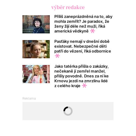
výběr redakce
Příliš zaneprázdněná na to, aby
mohla zemřít? Je paradox, že
ženy žijí déle než muži, říká
americká vědkyně
Pasťáky nemají v dnešní době
existovat. Nebezpečné děti
patří do vězení, říká odbornice
Jako tatérka přišla o zakázky,
nečekaně jí zemřel manžel,
přišly povodně. Dnes za ní ke
Krnovu jezdí na zmrzlinu lidé
z celého kraje