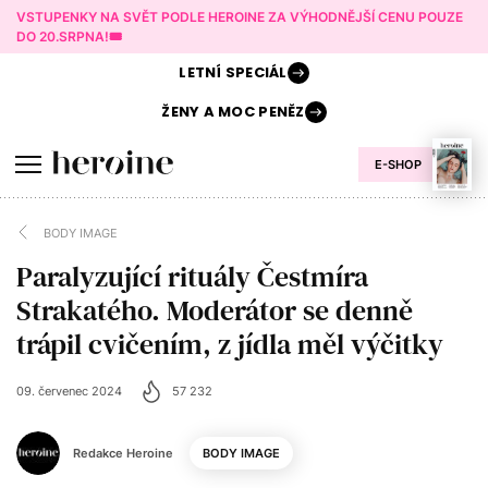
VSTUPENKY NA SVĚT PODLE HEROINE ZA VÝHODNĚJŠÍ CENU POUZE
DO 20.SRPNA!🎟️
LETNÍ
SPECIÁL
ŽENY A
MOC PENĚZ
E-SHOP
BODY IMAGE
Paralyzující rituály Čestmíra
Strakatého. Moderátor se denně
trápil cvičením, z jídla měl výčitky
09. červenec 2024
57 232
Redakce Heroine
BODY IMAGE