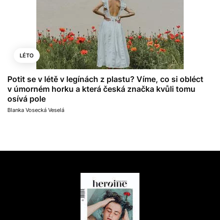
LÉTO
Potit se v létě v legínách z plastu? Víme, co si obléct
v úmorném horku a která česká značka kvůli tomu
osívá pole
Blanka Vosecká Veselá