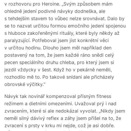
v rozhovoru pro Heroine. „Svým způsobem mám
ohledně jedení podivné návyky dodneška, ale
s tehdejším stavem to vůbec nelze srovnávat. Dalo by
se to nazvat určitou formou emočního jedení spojenou
s hluboce zakořeněnými rituály, které byly někdy až
paralyzující. Potřeboval jsem jíst konkrétní věci
v určitou hodinu. Dlouho jsem měl například den
postavený na tom, že jsem každé ráno snědl celý
pecen speciálního druhu chleba, pro který jsem si
jezdil vždycky v šest. Když ho v pekárně neměli,
rozhodilo mě to. Po takové snídani ale přicházely
obrovské výčitky.“
Návyk tak novinář kompenzoval přísným fitness
režimem a dietními omezeními. Uvažoval prý i nad
zvracením, které si ale nedokázal vyvolat. „Nikdy jsem
neměl silný dávivý reflex a záhy jsem přišel na to, že
zvracení s prsty v krku mi nejde, což je asi dobře.