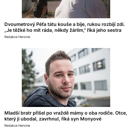
Dvoumetrový Péťa tátu kouše a bije, rukou rozbíjí zdi.
„Je těžké ho mít ráda, někdy žárlím," říká jeho sestra
Redakce Heroine
Mladší bratr přišel po vraždě mámy o oba rodiče. Otce,
který ji ubodal, zavrhnul, říká syn Monyové
Redakce Heroine