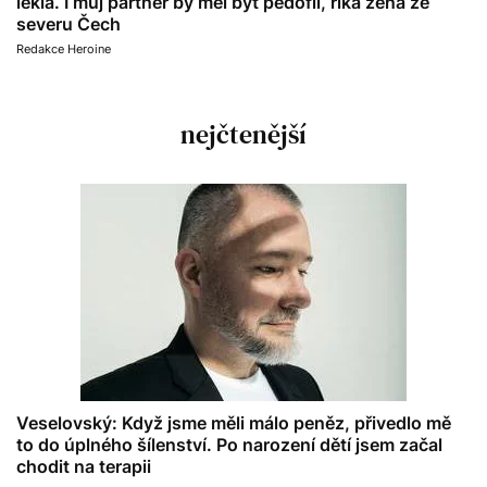
lekla. I můj partner by měl být pedofil, říká žena ze
severu Čech
Redakce Heroine
nejčtenější
Veselovský: Když jsme měli málo peněz, přivedlo mě
to do úplného šílenství. Po narození dětí jsem začal
chodit na terapii