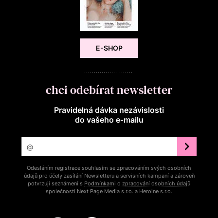
E-SHOP
chci odebírat newsletter
Pravidelná dávka nezávislosti
do vašeho e‑mailu
Odesláním registrace souhlasím se zpracováním svých osobních
údajů pro účely zasílání Newsletteru a servisních kampaní a zároveň
potvrzuji seznámení s
Podmínkami o zpracování osobních údajů
společností Next Page Media s.r.o. a Heroine s.r.o.