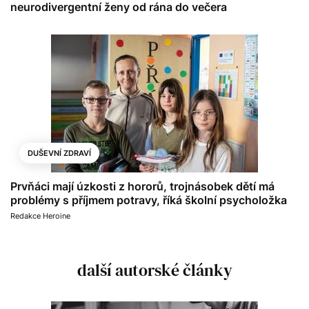
neurodivergentní ženy od rána do večera
DUŠEVNÍ ZDRAVÍ
Prvňáci mají úzkosti z hororů, trojnásobek dětí má
problémy s příjmem potravy, říká školní psycholožka
Redakce Heroine
další autorské články