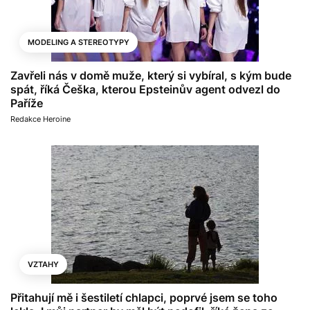
MODELING A STEREOTYPY
Zavřeli nás v domě muže, který si vybíral, s kým bude
spát, říká Češka, kterou Epsteinův agent odvezl do
Paříže
Redakce Heroine
VZTAHY
Přitahují mě i šestiletí chlapci, poprvé jsem se toho