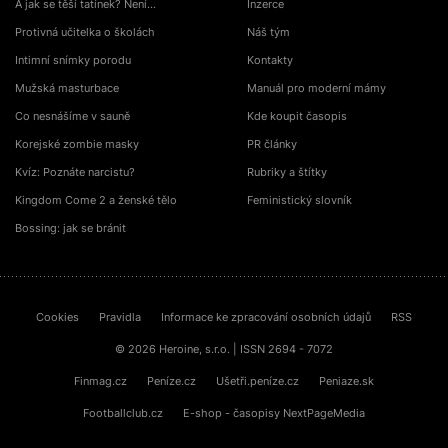
A jak se těší tatínek? Není…
Inzerce
Protivná učitelka o školách
Náš tým
Intimní snímky porodu
Kontakty
Mužská masturbace
Manuál pro moderní mámy
Co nesnášíme v sauně
Kde koupit časopis
Korejské zombie masky
PR články
Kvíz: Poznáte narcistu?
Rubriky a štítky
Kingdom Come 2 a ženské tělo
Feministický slovník
Bossing: jak se bránit
Cookies
Pravidla
Informace ke zpracování osobních údajů
RSS
© 2026 Heroine, s.r.o. | ISSN 2694 - 7072
Finmag.cz
Peníze.cz
Ušetři.peníze.cz
Peniaze.sk
Footballclub.cz
E-shop - časopisy NextPageMedia