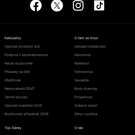
Kalkulačky
O čem se mluví
Výpočet plodných dnů
Sexuální obtěžování
Podpora v nezaměstnanosti
Narcismus
Nárok na porodné
Mateřství
Přídavky na dítě
Feminismus
Ošetřovné
Sexualita
Nemocenská OSVČ
Body shaming
Termín porodu
Polyamorie
Výpočet mateřské 2026
Duševní zdraví
Rodičovský příspěvek 2026
Ženy v politice
Top články
O nás