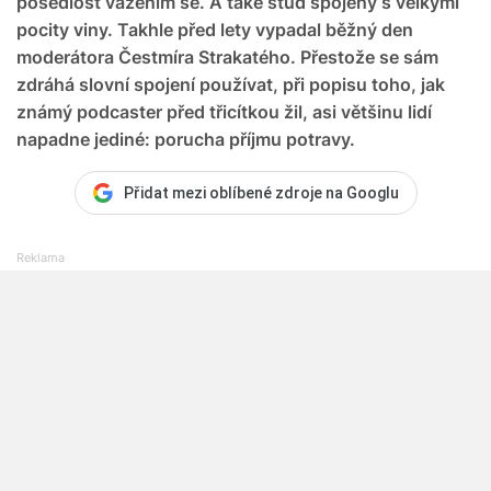
posedlost vážením se. A také stud spojený s velkými
pocity viny. Takhle před lety vypadal běžný den
moderátora Čestmíra Strakatého. Přestože se sám
zdráhá slovní spojení používat, při popisu toho, jak
známý podcaster před třicítkou žil, asi většinu lidí
napadne jediné: porucha příjmu potravy.
Přidat mezi oblíbené zdroje na Googlu