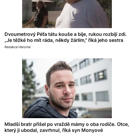
Dvoumetrový Péťa tátu kouše a bije, rukou rozbíjí zdi.
„Je těžké ho mít ráda, někdy žárlím," říká jeho sestra
Redakce Heroine
Mladší bratr přišel po vraždě mámy o oba rodiče. Otce,
který ji ubodal, zavrhnul, říká syn Monyové