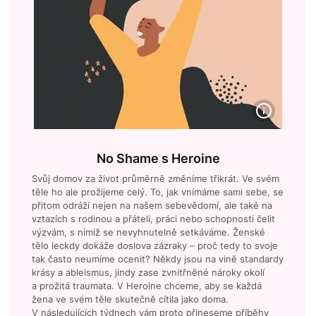
No Shame s Heroine
Svůj domov za život průměrně změníme třikrát. Ve svém
těle ho ale prožijeme celý. To, jak vnímáme sami sebe, se
přitom odráží nejen na našem sebevědomí, ale také na
vztazích s rodinou a přáteli, práci nebo schopnosti čelit
výzvám, s nimiž se nevyhnutelně setkáváme. Ženské
tělo leckdy dokáže doslova zázraky – proč tedy to svoje
tak často neumíme ocenit? Někdy jsou na vině standardy
krásy a ableismus, jindy zase zvnitřněné nároky okolí
a prožitá traumata. V Heroine chceme, aby se každá
žena ve svém těle skutečně cítila jako doma.
V následujících týdnech vám proto přineseme příběhy