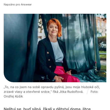
Napsáno pro Answear
„To, na co jsem na sobě opravdu pyšná, jsou moje hluboké oči,
zrzavé vlasy a otevřené srdce,“ říká Jitka Rudolfová.
Foto:
Ondřej Košík
Nelituj se, buď silná, říkali v dětství doma Jitce