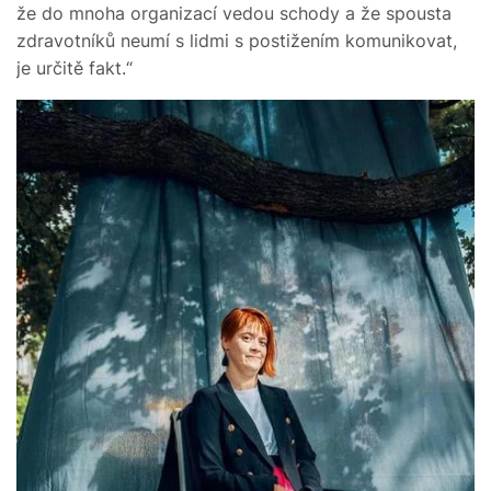
že do mnoha organizací vedou schody a že spousta
zdravotníků neumí s lidmi s postižením komunikovat,
je určitě fakt.“