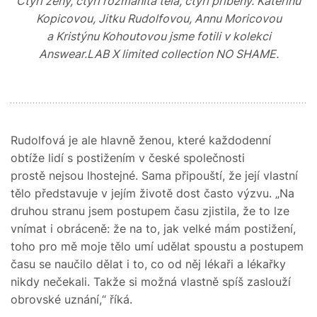
Čtyři ženy, čtyři rozmanitá těla, čtyři příběhy. Kateřinu
Kopicovou, Jitku Rudolfovou, Annu Moricovou
a Kristýnu Kohoutovou jsme fotili v kolekci
Answear.LAB X limited collection NO SHAME.
Rudolfová je ale hlavně ženou, které každodenní
obtíže lidí s postižením v české společnosti
prostě nejsou lhostejné. Sama připouští, že její vlastní
tělo představuje v jejím životě dost často výzvu. „Na
druhou stranu jsem postupem času zjistila, že to lze
vnímat i obráceně: že na to, jak velké mám postižení,
toho pro mě moje tělo umí udělat spoustu a postupem
času se naučilo dělat i to, co od něj lékaři a lékařky
nikdy nečekali. Takže si možná vlastně spíš zaslouží
obrovské uznání,“ říká.