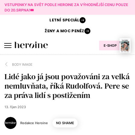
VSTUPENKY NA SVĚT PODLE HEROINE ZA VÝHODNĚJŠÍ CENU POUZE
DO 20.SRPNA!🎟️
LETNÍ
SPECIÁL
ŽENY A
MOC PENĚZ
E-SHOP
BODY IMAGE
Lidé jako já jsou považováni za velká
nemluvňata, říká Rudolfová. Pere se
za práva lidí s postižením
13. říjen 2023
Redakce Heroine
NO SHAME