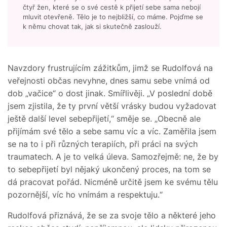
čtyř žen, které se o své cestě k přijetí sebe sama nebojí
mluvit otevřeně. Tělo je to nejbližší, co máme. Pojďme se
k němu chovat tak, jak si skutečně zaslouží.
Navzdory frustrujícím zážitkům, jimž se Rudolfová na
veřejnosti občas nevyhne, dnes samu sebe vnímá od
dob „vačice“ o dost jinak. Smířlivěji. „V poslední době
jsem zjistila, že ty první větší vrásky budou vyžadovat
ještě další level sebepřijetí,“ směje se. „Obecně ale
přijímám své tělo a sebe samu víc a víc. Zaměřila jsem
se na to i při různých terapiích, při práci na svých
traumatech. A je to velká úleva. Samozřejmě: ne, že by
to sebepřijetí byl nějaký ukončený proces, na tom se
dá pracovat pořád. Nicméně určitě jsem ke svému tělu
pozornější, víc ho vnímám a respektuju.“
Rudolfová přiznává, že se za svoje tělo a některé jeho