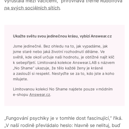
vyrůstala mezi vačicemi,“ přirovnává trefně Rudolfová
na svých sociálních sítích
.
Ukažte světu svou jedinečnou krásu, vybízí Answear.cz
Jsme jedinečné. Bez ohledu na to, jak vypadáme, jak
jsme staré nebo jaká životní rozhodnutí děláme. Ve
světě, kde okolí určuje naši hodnotu, je obtížné najít klíč
k sebepřijetí. Limitovaná kolekce Answear.LAB s názvem
„No Shame“ ukazuje, že tělo každé ženy je krásné
a zaslouží si respekt. Nestyďte se za to, kdo jste a koho
milujete.
Limitovanou kolekci No Shame najdete pouze v módním
e-shopu
Answear.cz
.
„Fungování psychiky je v tomhle dost fascinující,“ říká.
„V naší rodině převládalo heslo: hlavně se nelituj, buď