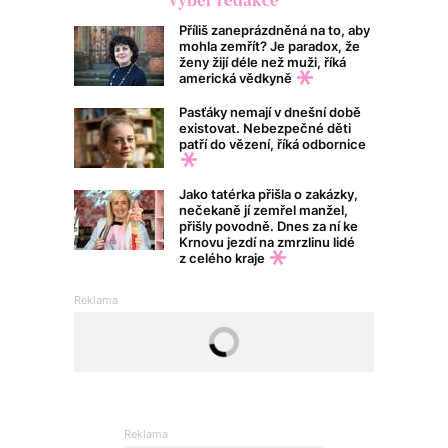
Příliš zaneprázdněná na to, aby
mohla zemřít? Je paradox, že
ženy žijí déle než muži, říká
americká vědkyně
Pasťáky nemají v dnešní době
existovat. Nebezpečné děti
patří do vězení, říká odbornice
Jako tatérka přišla o zakázky,
nečekaně jí zemřel manžel,
přišly povodně. Dnes za ní ke
Krnovu jezdí na zmrzlinu lidé
z celého kraje