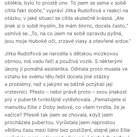
oblékla, bylo to prostě ono. To jsem se sama v sobě
cítila fakt dobře,“ vypráví Jitka Rudolfová v reakci na
otázku, v jaké situaci se cítila skutečně krásná. „Ale
jinak si o sobě myslím, že mám šmrnc, docela často,“
usmívá se. „To, na co jsem na sobě opravdu pyšná,
jsou moje hluboké oči, zrzavé vlasy a otevřené srdce.“
Jitka Rudolfová se narodila s dětskou mozkovou
obrnou, má vadu řeči a používá vozík. S některými
úkony jí pomáhá asistentka. Odmala proto musela ve
vztahu ke svému tělu řešit docela jiné otázky
a problémy, než s jakými se běžně potýkali její
vrstevníci. Přesto – nebo právě proto – svou jinakost
prý v pubertě tvrdošíjně vytěsňovala. „Pamatujete si
mamutku Ellie z Doby ledové, co všem tvrdila, že je
vačice? Přesně tak jsem se chovala, když jsem
procházela pubertou. Vyrůstala jsem naprostou
většinu času mezi lidmi bez postižení, stejně jako Ellie