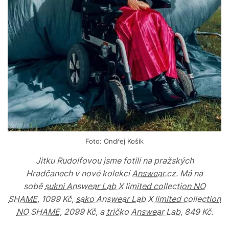
Foto: Ondřej Košík
Jitku Rudolfovou jsme fotili na pražských
Hradčanech v nové kolekci
Answear.cz
. Má na
sobě
sukni Answear Lab X limited collection NO
SHAME
, 1099 Kč,
sako Answear Lab X limited collection
NO SHAME
, 2099 Kč, a
tričko Answear Lab
, 849 Kč.