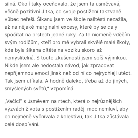
silná. Okolí taky oceňovalo, že jsem ta usměvavá,
věčně pozitivní Jitka, co svoje postižení takzvaně
vůbec neřeší. Šikanu jsem ve škole naštěstí nezažila,
až na nějaké marginální excesy, které by se daly
spočítat na prstech jedné ruky. Za to nicméně vděčím
svým rodičům, kteří pro mě vybrali skvělé malé školy,
kde byla šikana dítěte na vozíku skoro až
nemyslitelná. S touto zkušeností jsem spíš výjimkou.
Nikde jsem ale nedostala návod, jak zpracovat
nepříjemnou emoci jinak než od ní co nejrychleji utéct.
Tak jsem utíkala. A hodně daleko, třeba až do jiných,
smyšlených světů,“ vzpomíná.
„Vačicí“ s úsměvem na rtech, která o nejrůznějších
výzvách života s postižením raději moc nemluví, aby
co nejméně vyčnívala z kolektivu, tak Jitka zůstávala
celé dospívání.