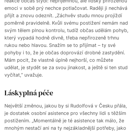
reakce občas stydí: nepříjemnou, ale lidsky přirozenou
emoci v sobě prý nechce potlačovat. Raději ji nechává
přijít a znovu odeznít. „Záchvěv studu mnou projíždí
poměrně pravidelně. Kvůli svému postižení nemám nad
svým tělem plnou kontrolu, tudíž občas udělám pohyb,
který vypadá hodně divně, třeba nepřirozeně trhnu
rukou nebo hlavou. Snažím se to přijímat – ty své
pohyby i to, že je občas doprovází drobné zastydění.
Mám pocit, že vlastně úplně nejhorší, co můžete
udělat, je stydět se za svou jinakost, a ještě si ten stud
vyčítat,“ uvažuje.
Láskyplná péče
Největší změnou, jakou by si Rudolfová v Česku přála,
je dostatek osobní asistence pro všechny lidi s těžším
postižením. „Momentálně je té asistence tak málo, že
mnohým nestačí ani na ty nejzákladnější potřeby, jako