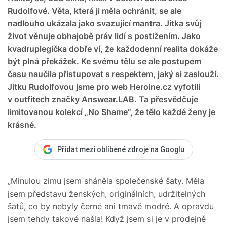
Rudolfové. Věta, která ji měla ochránit, se ale
nadlouho ukázala jako svazující mantra. Jitka svůj
život věnuje obhajobě práv lidí s postižením. Jako
kvadruplegička dobře ví, že každodenní realita dokáže
být plná překážek. Ke svému tělu se ale postupem
času naučila přistupovat s respektem, jaký si zaslouží.
Jitku Rudolfovou jsme pro web Heroine.cz vyfotili
v outfitech značky Answear.LAB. Ta přesvědčuje
limitovanou kolekcí „No Shame“, že tělo každé ženy je
krásné.
Přidat mezi oblíbené zdroje na Googlu
„Minulou zimu jsem sháněla společenské šaty. Měla
jsem představu ženských, originálních, udržitelných
šatů, co by nebyly černé ani tmavě modré. A opravdu
jsem tehdy takové našla! Když jsem si je v prodejně