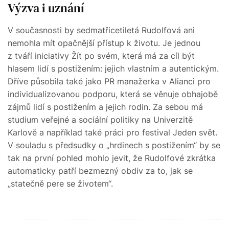
Výzva i uznání
V současnosti by sedmatřicetiletá Rudolfová ani
nemohla mít opačnější přístup k životu. Je jednou
z tváří iniciativy Žít po svém, která má za cíl být
hlasem lidí s postižením: jejich vlastním a autentickým.
Dříve působila také jako PR manažerka v Alianci pro
individualizovanou podporu, která se věnuje obhajobě
zájmů lidí s postižením a jejich rodin. Za sebou má
studium veřejné a sociální politiky na Univerzitě
Karlově a například také práci pro festival Jeden svět.
V souladu s předsudky o „hrdinech s postižením“ by se
tak na první pohled mohlo jevit, že Rudolfové zkrátka
automaticky patří bezmezný obdiv za to, jak se
„statečně pere se životem“.