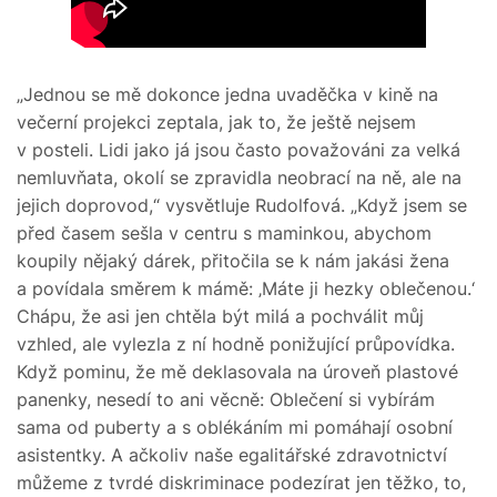
„Jednou se mě dokonce jedna uvaděčka v kině na
večerní projekci zeptala, jak to, že ještě nejsem
v posteli. Lidi jako já jsou často považováni za velká
nemluvňata, okolí se zpravidla neobrací na ně, ale na
jejich doprovod,“ vysvětluje Rudolfová. „Když jsem se
před časem sešla v centru s maminkou, abychom
koupily nějaký dárek, přitočila se k nám jakási žena
a povídala směrem k mámě: ‚Máte ji hezky oblečenou.‘
Chápu, že asi jen chtěla být milá a pochválit můj
vzhled, ale vylezla z ní hodně ponižující průpovídka.
Když pominu, že mě deklasovala na úroveň plastové
panenky, nesedí to ani věcně: Oblečení si vybírám
sama od puberty a s oblékáním mi pomáhají osobní
asistentky. A ačkoliv naše egalitářské zdravotnictví
můžeme z tvrdé diskriminace podezírat jen těžko, to,