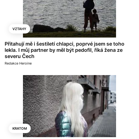
VZTAHY
Přitahují mě i šestiletí chlapci, poprvé jsem se toho
lekla. I můj partner by měl být pedofil, říká žena ze
severu Čech
Redakce Heroine
KRATOM