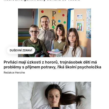
DUŠEVNÍ ZDRAVÍ
Prvňáci mají úzkosti z hororů, trojnásobek dětí má
problémy s příjmem potravy, říká školní psycholožka
Redakce Heroine