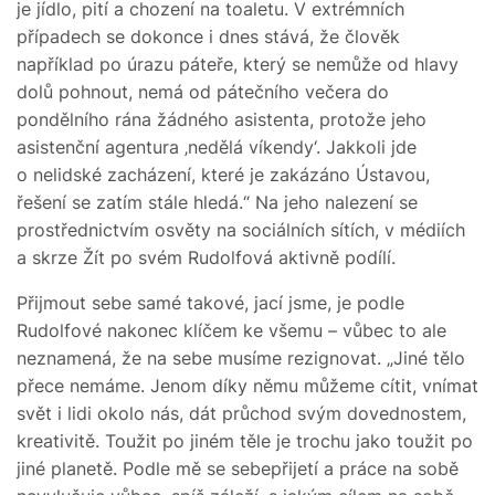
je jídlo, pití a chození na toaletu. V extrémních
případech se dokonce i dnes stává, že člověk
například po úrazu páteře, který se nemůže od hlavy
dolů pohnout, nemá od pátečního večera do
pondělního rána žádného asistenta, protože jeho
asistenční agentura ‚nedělá víkendy‘. Jakkoli jde
o nelidské zacházení, které je zakázáno Ústavou,
řešení se zatím stále hledá.“ Na jeho nalezení se
prostřednictvím osvěty na sociálních sítích, v médiích
a skrze Žít po svém Rudolfová aktivně podílí.
Přijmout sebe samé takové, jací jsme, je podle
Rudolfové nakonec klíčem ke všemu – vůbec to ale
neznamená, že na sebe musíme rezignovat. „Jiné tělo
přece nemáme. Jenom díky němu můžeme cítit, vnímat
svět i lidi okolo nás, dát průchod svým dovednostem,
kreativitě. Toužit po jiném těle je trochu jako toužit po
jiné planetě. Podle mě se sebepřijetí a práce na sobě