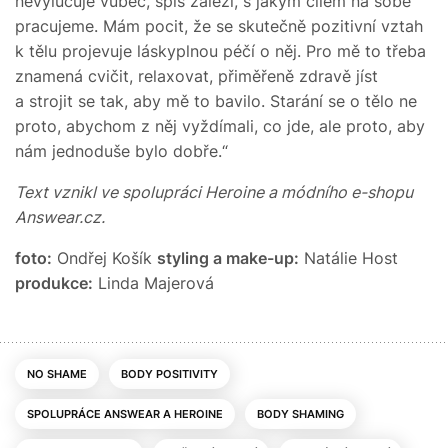
nevylučuje vůbec, spíš záleží, s jakým cílem na sobě
pracujeme. Mám pocit, že se skutečně pozitivní vztah
k tělu projevuje láskyplnou péčí o něj. Pro mě to třeba
znamená cvičit, relaxovat, přiměřeně zdravě jíst
a strojit se tak, aby mě to bavilo. Starání se o tělo ne
proto, abychom z něj vyždímali, co jde, ale proto, aby
nám jednoduše bylo dobře.“
Text vznikl ve spolupráci Heroine a módního e-shopu
Answear.cz.
foto:
Ondřej Košík
styling a make-up:
Natálie Host
produkce:
Linda Majerová
NO SHAME
BODY POSITIVITY
SPOLUPRÁCE ANSWEAR A HEROINE
BODY SHAMING