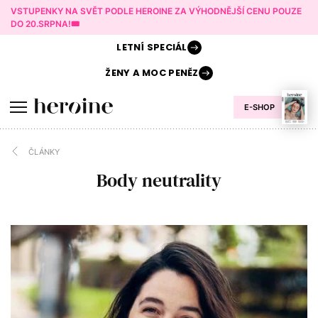
VSTUPENKY NA SVĚT PODLE HEROINE ZA VÝHODNĚJŠÍ CENU POUZE
DO 20.SRPNA!🎟️
LETNÍ
SPECIÁL
ŽENY A
MOC PENĚZ
E-SHOP
ČLÁNKY
Body neutrality