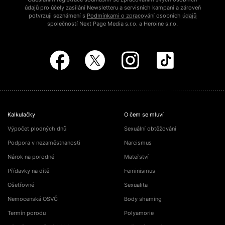
údajů pro účely zasílání Newsletteru a servisních kampaní a zároveň
potvrzuji seznámení s
Podmínkami o zpracování osobních údajů
společností Next Page Media s.r.o. a Heroine s.r.o.
Kalkulačky
O čem se mluví
Výpočet plodných dnů
Sexuální obtěžování
Podpora v nezaměstnanosti
Narcismus
Nárok na porodné
Mateřství
Přídavky na dítě
Feminismus
Ošetřovné
Sexualita
Nemocenská OSVČ
Body shaming
Termín porodu
Polyamorie