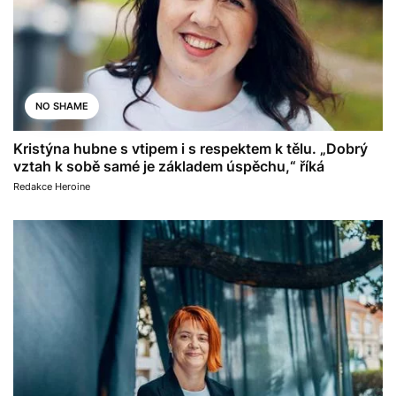
NO SHAME
Kristýna hubne s vtipem i s respektem k tělu. „Dobrý
vztah k sobě samé je základem úspěchu,“ říká
Redakce Heroine