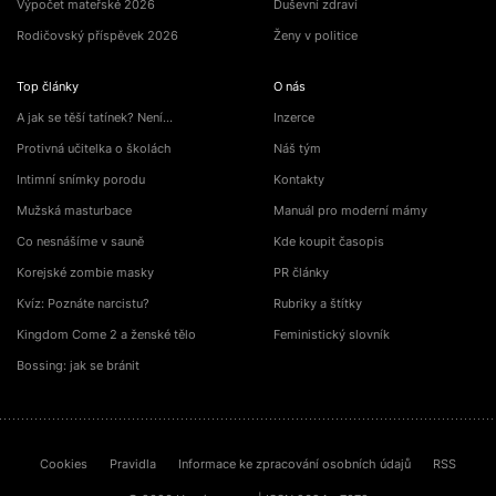
Výpočet mateřské 2026
Duševní zdraví
Rodičovský příspěvek 2026
Ženy v politice
Top články
O nás
A jak se těší tatínek? Není…
Inzerce
Protivná učitelka o školách
Náš tým
Intimní snímky porodu
Kontakty
Mužská masturbace
Manuál pro moderní mámy
Co nesnášíme v sauně
Kde koupit časopis
Korejské zombie masky
PR články
Kvíz: Poznáte narcistu?
Rubriky a štítky
Kingdom Come 2 a ženské tělo
Feministický slovník
Bossing: jak se bránit
Cookies
Pravidla
Informace ke zpracování osobních údajů
RSS