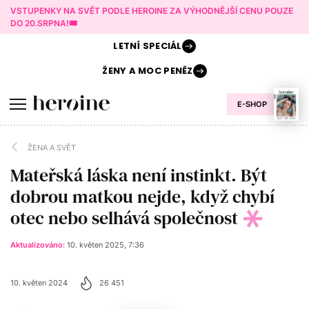
VSTUPENKY NA SVĚT PODLE HEROINE ZA VÝHODNĚJŠÍ CENU POUZE
DO 20.SRPNA!🎟️
LETNÍ
SPECIÁL
ŽENY A
MOC PENĚZ
E-SHOP
ŽENA A SVĚT
Mateřská láska není instinkt. Být
dobrou matkou nejde, když chybí
otec nebo selhává společnost
Aktualizováno:
10. květen 2025, 7:36
10. květen 2024
26 451