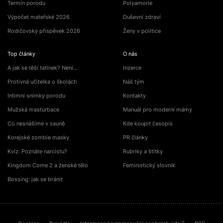
Termín porodu
Polyamorie
Výpočet mateřské 2026
Duševní zdraví
Rodičovský příspěvek 2026
Ženy v politice
Top články
O nás
A jak se těší tatínek? Není…
Inzerce
Protivná učitelka o školách
Náš tým
Intimní snímky porodu
Kontakty
Mužská masturbace
Manuál pro moderní mámy
Co nesnášíme v sauně
Kde koupit časopis
Korejské zombie masky
PR články
Kvíz: Poznáte narcistu?
Rubriky a štítky
Kingdom Come 2 a ženské tělo
Feministický slovník
Bossing: jak se bránit