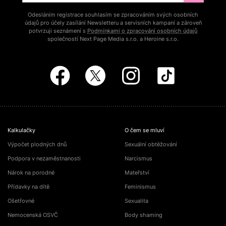
Odesláním registrace souhlasím se zpracováním svých osobních
údajů pro účely zasílání Newsletteru a servisních kampaní a zároveň
potvrzuji seznámení s
Podmínkami o zpracování osobních údajů
společností Next Page Media s.r.o. a Heroine s.r.o.
Kalkulačky
O čem se mluví
Výpočet plodných dnů
Sexuální obtěžování
Podpora v nezaměstnanosti
Narcismus
Nárok na porodné
Mateřství
Přídavky na dítě
Feminismus
Ošetřovné
Sexualita
Nemocenská OSVČ
Body shaming