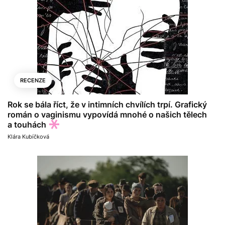
RECENZE
Rok se bála říct, že v intimních chvílích trpí. Grafický
román o vaginismu vypovídá mnohé o našich tělech
a touhách
Klára Kubíčková