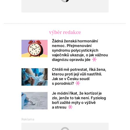
výběr redakce
Žádná ženská hormonální
nemoc. Přejmenování
syndromu polycystických
vaječníků ukazuje, o jak vážnou
diagnózu opravdu jde
Chtěli mě potrestat, říká žena,
kterou proti její vůli nastřihli.
Jak se v Česku soudí
s porodnicí?
Je módní říkat, že kortizol je
zlo, jenže to tak není. Fyziolog
boří zažité mýty o výživě
a stresu