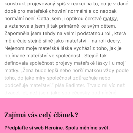
konstrukt projevovaný spíš v reakci na to, co je v dané
době pro mateřské chování normální a co naopak
normální není. Četla jsem ji optikou čerstvé
matky
,
a vztahovala jsem ji tak primárně ke svým dětem.
Zapomněla jsem tehdy na velmi podstatnou roli, která
mě určuje stejně silně jako mateřství – na roli dcery.
Nejenom moje mateřská láska vychází z toho, jak je
pojímané mateřství ve společnosti. Stejně tak
definovala společnost projevy mateřské lásky i u mojí
matky. „Žena bude lepší nebo horší matkou vždy podle
toho, do jaké míry společnost zdůrazňuje nebo
podceňuje mateřství,“ píše Badinter. Trvalo mi víc než
dvacet let, než jsem jako společensky podmíněné
začala vnímat i chování mé vlastní matky vůči mně
jako dceři.
Zajímá vás celý článek?
Předplaťte si web Heroine. Spolu měníme svět.