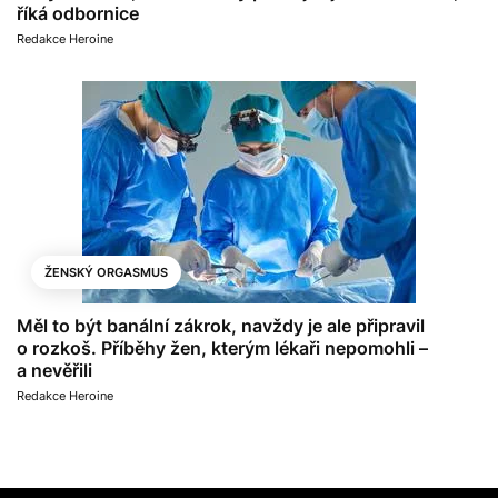
říká odbornice
Redakce Heroine
ŽENSKÝ ORGASMUS
Měl to být banální zákrok, navždy je ale připravil
o rozkoš. Příběhy žen, kterým lékaři nepomohli –
a nevěřili
Redakce Heroine