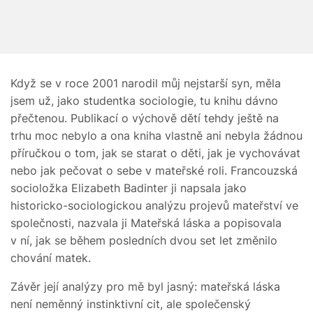
Když se v roce 2001 narodil můj nejstarší syn, měla
jsem už, jako studentka sociologie, tu knihu dávno
přečtenou. Publikací o výchově dětí tehdy ještě na
trhu moc nebylo a ona kniha vlastně ani nebyla žádnou
příručkou o tom, jak se starat o děti, jak je vychovávat
nebo jak pečovat o sebe v mateřské roli. Francouzská
socioložka Elizabeth Badinter ji napsala jako
historicko-sociologickou analýzu projevů mateřství ve
společnosti, nazvala ji Mateřská láska a popisovala
v ní, jak se během posledních dvou set let změnilo
chování matek.
Závěr její analýzy pro mě byl jasný: mateřská láska
není neměnný instinktivní cit, ale společenský