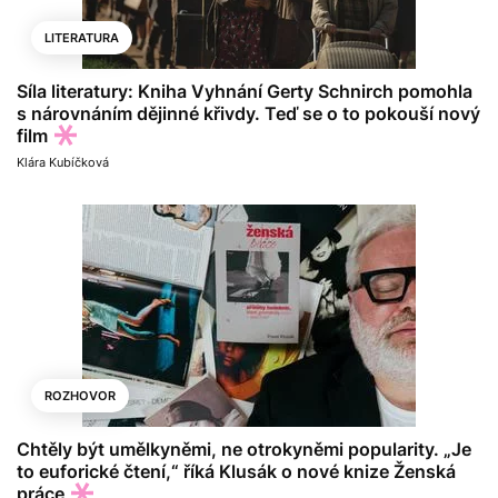
LITERATURA
Síla literatury: Kniha Vyhnání Gerty Schnirch pomohla
s nárovnáním dějinné křivdy. Teď se o to pokouší nový
film
Klára Kubíčková
ROZHOVOR
Chtěly být umělkyněmi, ne otrokyněmi popularity. „Je
to euforické čtení,“ říká Klusák o nové knize Ženská
práce