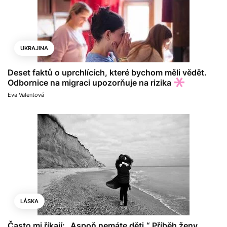
UKRAJINA
Deset faktů o uprchlících, které bychom měli vědět.
Odbornice na migraci upozorňuje na rizika
Eva Valentová
LÁSKA
Často mi říkají: „Aspoň nemáte děti.“ Příběh ženy,