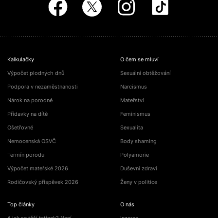
Kalkulačky
O čem se mluví
Výpočet plodných dnů
Sexuální obtěžování
Podpora v nezaměstnanosti
Narcismus
Nárok na porodné
Mateřství
Přídavky na dítě
Feminismus
Ošetřovné
Sexualita
Nemocenská OSVČ
Body shaming
Termín porodu
Polyamorie
Výpočet mateřské 2026
Duševní zdraví
Rodičovský příspěvek 2026
Ženy v politice
Top články
O nás