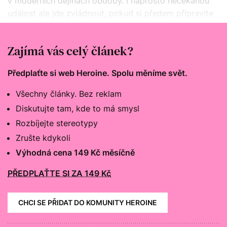
v moderních dějinách obdoby. I naprosto nečekanou
událost ale jde zvládnout, pokud si předem připravíte
krizový plán a máte k dispozici alespoň základní
vybavení.
Zajímá vás celý článek?
Předplaťte si web Heroine. Spolu měníme svět.
Všechny články. Bez reklam
Diskutujte tam, kde to má smysl
Rozbíjejte stereotypy
Zrušte kdykoli
Výhodná cena 149 Kč měsíčně
PŘEDPLAŤTE SI ZA 149 Kč
CHCI SE PŘIDAT DO KOMUNITY HEROINE