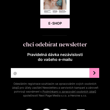
E-SHOP
chci odebírat newsletter
Pravidelná dávka nezávislosti
do vašeho e‑mailu
Odesláním registrace souhlasím se zpracováním svých osobních
údajů pro účely zasílání Newsletteru a servisních kampaní a zároveň
potvrzuji seznámení s
Podmínkami o zpracování osobních údajů
společností Next Page Media s.r.o. a Heroine s.r.o.