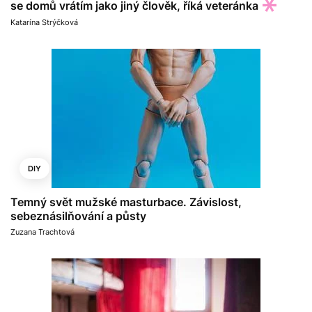
se domů vrátím jako jiný člověk, říká veteránka
Katarína Strýčková
DIY
Temný svět mužské masturbace. Závislost,
sebeznásilňování a půsty
Zuzana Trachtová