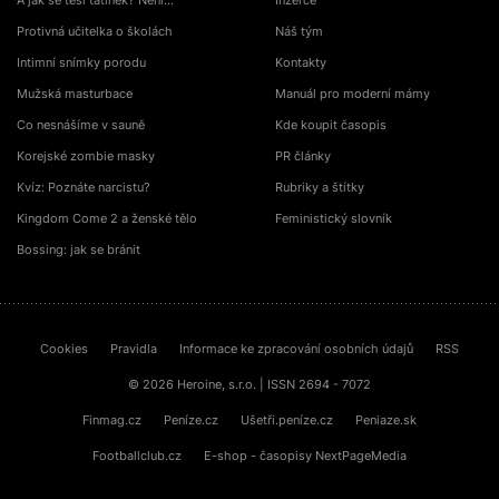
A jak se těší tatínek? Není…
Inzerce
Protivná učitelka o školách
Náš tým
Intimní snímky porodu
Kontakty
Mužská masturbace
Manuál pro moderní mámy
Co nesnášíme v sauně
Kde koupit časopis
Korejské zombie masky
PR články
Kvíz: Poznáte narcistu?
Rubriky a štítky
Kingdom Come 2 a ženské tělo
Feministický slovník
Bossing: jak se bránit
Cookies
Pravidla
Informace ke zpracování osobních údajů
RSS
© 2026 Heroine, s.r.o. | ISSN 2694 - 7072
Finmag.cz
Peníze.cz
Ušetři.peníze.cz
Peniaze.sk
Footballclub.cz
E-shop - časopisy NextPageMedia