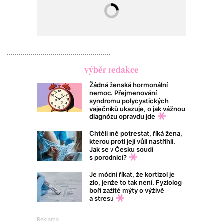
výběr redakce
Žádná ženská hormonální
nemoc. Přejmenování
syndromu polycystických
vaječníků ukazuje, o jak vážnou
diagnózu opravdu jde
Chtěli mě potrestat, říká žena,
kterou proti její vůli nastřihli.
Jak se v Česku soudí
s porodnicí?
Je módní říkat, že kortizol je
zlo, jenže to tak není. Fyziolog
boří zažité mýty o výživě
a stresu