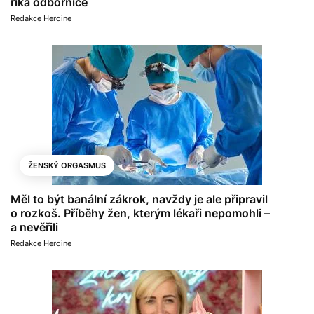
říká odbornice
Redakce Heroine
ŽENSKÝ ORGASMUS
Měl to být banální zákrok, navždy je ale připravil
o rozkoš. Příběhy žen, kterým lékaři nepomohli –
a nevěřili
Redakce Heroine