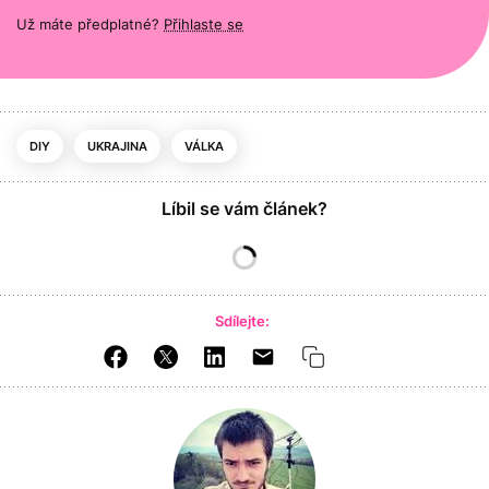
Už máte předplatné?
Přihlaste se
DIY
UKRAJINA
VÁLKA
Líbil se vám článek?
Sdílejte: