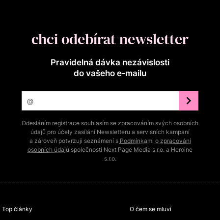
chci odebírat newsletter
Pravidelná dávka nezávislosti
do vašeho e‑mailu
Odesláním registrace souhlasím se zpracováním svých osobních
údajů pro účely zasílání Newsletteru a servisních kampaní
a zároveň potvrzuji seznámení s
Podmínkami o zpracování
osobních údajů
společností Next Page Media s.r.o. a Heroine
s.r.o.
Top články
O čem se mluví