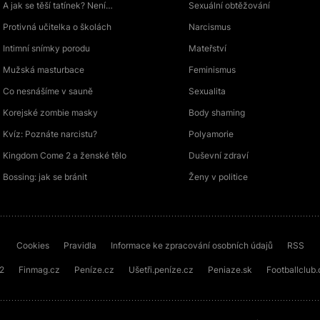
A jak se těší tatínek? Není…
Sexuální obtěžování
Protivná učitelka o školách
Narcismus
Intimní snímky porodu
Mateřství
Mužská masturbace
Feminismus
Co nesnášíme v sauně
Sexualita
Korejské zombie masky
Body shaming
Kvíz: Poznáte narcistu?
Polyamorie
Kingdom Come 2 a ženské tělo
Duševní zdraví
Bossing: jak se bránit
Ženy v politice
Cookies
Pravidla
Informace ke zpracování osobních údajů
RSS
72
Finmag.cz
Peníze.cz
Ušetři.peníze.cz
Peniaze.sk
Footballclub.