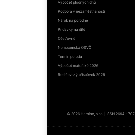
Výpočet plodných dnů
Podpora v nezaměstnanosti
Nárok na porodné
Přídavky na dítě
Ošetřovné
Nemocenská OSVČ
Termín porodu
Výpočet mateřské 2026
Rodičovský příspěvek 2026
© 2026 Heroine, s.r.o. | ISSN 2694 - 70