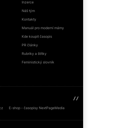
Inzerce
Náš tým
Kontakty
Manuál pro moderní mámy
Kde koupit časopis
PR články
Rubriky a štítky
Feministický slovník
sinfin.digital
cz
E-shop - časopisy NextPageMedia