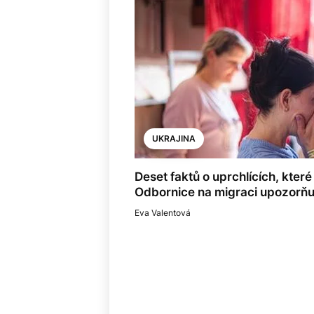
UKRAJINA
Deset faktů o uprchlících, kter
Odbornice na migraci upozorňuj
Eva Valentová