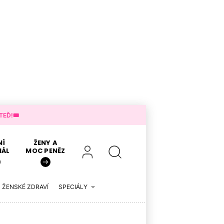
EĎ!🎟️
NÍ
ŽENY A
IÁL
MOC PENĚZ
ŽENSKÉ ZDRAVÍ
SPECIÁLY