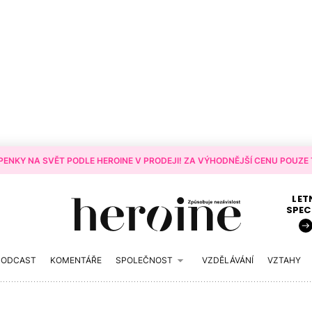
ENKY NA SVĚT PODLE HEROINE V PRODEJI! ZA VÝHODNĚJŠÍ CENU POUZE T
LET
SPEC
PODCAST
KOMENTÁŘE
SPOLEČNOST
VZDĚLÁVÁNÍ
VZTAHY