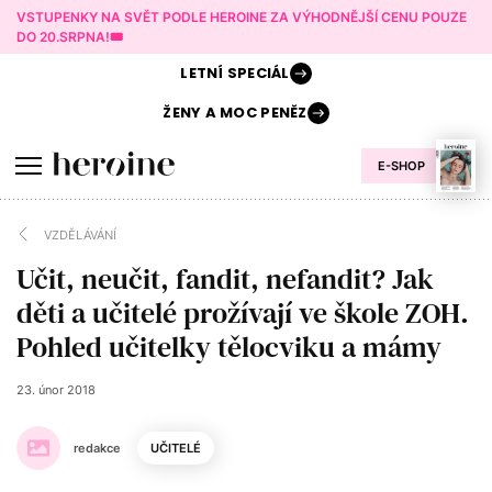
VSTUPENKY NA SVĚT PODLE HEROINE ZA VÝHODNĚJŠÍ CENU POUZE
DO 20.SRPNA!🎟️
LETNÍ
SPECIÁL
ŽENY A
MOC PENĚZ
E-SHOP
VZDĚLÁVÁNÍ
Učit, neučit, fandit, nefandit? Jak
děti a učitelé prožívají ve škole ZOH.
Pohled učitelky tělocviku a mámy
23. únor 2018
redakce
UČITELÉ