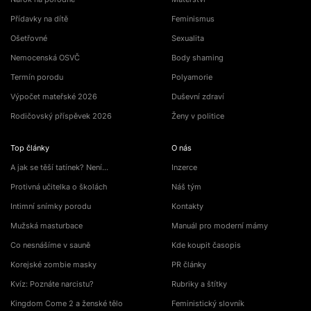
Přídavky na dítě
Feminismus
Ošetřovné
Sexualita
Nemocenská OSVČ
Body shaming
Termín porodu
Polyamorie
Výpočet mateřské 2026
Duševní zdraví
Rodičovský příspěvek 2026
Ženy v politice
Top články
O nás
A jak se těší tatínek? Není…
Inzerce
Protivná učitelka o školách
Náš tým
Intimní snímky porodu
Kontakty
Mužská masturbace
Manuál pro moderní mámy
Co nesnášíme v sauně
Kde koupit časopis
Korejské zombie masky
PR články
Kvíz: Poznáte narcistu?
Rubriky a štítky
Kingdom Come 2 a ženské tělo
Feministický slovník