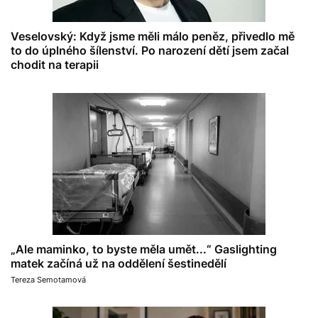
Veselovský: Když jsme měli málo peněz, přivedlo mě
to do úplného šílenství. Po narození dětí jsem začal
chodit na terapii
„Ale maminko, to byste měla umět...“ Gaslighting
matek začíná už na oddělení šestinedělí
Tereza Semotamová