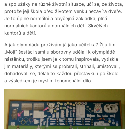
a spolužáky na různé životní situace, učí se, ze života,
protože její škola před životem venku nezavírá dveře.
Je to úplně normální a obyčejná základka, plná
normálních kantorů a normálních dětí. Skvělých
kantorů a dětí.
A jak olympiádu prožívám já jako učitelka? Žiju tím.
„Moji“ šesťáci sami u sborovny udělali k olympiádě
nástěnku, trošku jsem je k tomu inspirovala, vytiskla
jim materiály, kterými se probírali, stříhali, umisťovali,
dohadovali se, dělali to každou přestávku i po škole
a výsledkem je myslím fenomenální dílo.