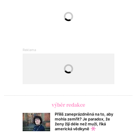
výběr redakce
Příliš zaneprázdněná na to, aby
mohla zemřít? Je paradox, že
ženy žijí déle než muži, říká
americká vědkyně