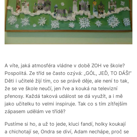
A víte, jaká atmosféra vládne v době ZOH ve škole?
Pospolitá. Ze tříd se často ozývá: „GÓL, JEĎ, TO DÁŠ!“
Děti i učitelé žijí tím, co se právě děje, ale není to tak,
že se ve škole neučí, jen řve a kouká na televizní
přenosy. Každá taková událost se dá využít, a i mě
jako učitelku to velmi inspiruje. Tak co s tím zítřejším
zápasem udělám ve třídě?
Pustíme si ho, a už to jede, kluci fandí, holky koukají
a chichotají se, Ondra se diví, Adam nechápe, proč se