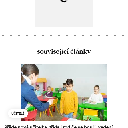
související články
UČITELÉ
Přijde nová učitelka, třída i rodiče se bouří, vedení