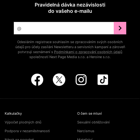
Pravidelná dávka nezávislosti
do vašeho e‑mailu
Odesláním registrace souhlasím se zpracováním svých osobních
údajů pro účely zasílání Newsletteru a servisních kampaní a zároveň
potvrzuji seznámení s
Podmínkami o zpracování osobních údajů
společností Next Page Media s.r.o. a Heroine s.r.o.
Kalkulačky
O čem se mluví
Výpočet plodných dnů
Sexuální obtěžování
Podpora v nezaměstnanosti
Narcismus
Nárok na porodné
Mateřství