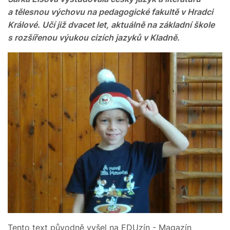
a tělesnou výchovu na pedagogické fakultě v Hradci
Králové. Učí již dvacet let, aktuálně na základní škole
s rozšířenou výukou cizích jazyků v Kladně.
Tento text původně vyšel na EDUzín - Magazín