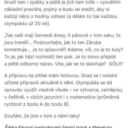
bruslí tam i zpátky a ještě je jich tam tolik – vysvětlím
základní pravidla, pojmy a budu se snažit, aby si
každý něco z hodiny odnesl (a dělám to tak každou
olympiádu už 20 let).
„Tak naši mají červené dresy, ti pánové v tom saku, to
jsou trenéři… Poslouchejte, jak to ten Záruba
komentuje… Je to spisovně? Adame, víš, co je to buly?
To je, jak hází rozhodčí ten puk. Je to slovo přejaté
a ještě odborný název. Víte, jak se to skloňuje? GÓL!!!“
A přípravu na zítřek mám hotovou. Snad se i ostatní
učitelé připravili aktuálně k dění. Olympiáda se dá
opravdu využít vlastně všude – ve výtvarce, zeměpisu,
v češtině, v cizích jazycích i v matematice (průměrná
rychlost z bodu A do bodu B).
Doufám, že jste v tom s námi taky!
Šárka Eisová vystudovala český jazyk a literaturu