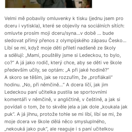
Velmi mě pobavily omluvenky k tisku (jednu jsem pro
dceru i vytiskla), které se objevily na sociálních sítích:
omluvte prosím moji dceru/syna…v době … bude
sledovat přímý přenos z olympijského zápasu Česko…
Líbí se mi, když moje děti přiletí nadšeně ze školy
a sdělují: „Mami, pouštěly jsme si Ledeckou, to bylo,
co?“ A já jako rodič, který chce, aby se děti ve škole
především učily, se optám: „A při jaké hodině?“
A skoro se těším, jak se rozzuřím, že „proflákali“
hodinu. „No, při němčině…“ A dcera líčí, jak jim
Ledeckou paní učitelka pustila se sportovními
komentáři v němčině, v angličtině, v češtině, a jak si
povídali o tom, že to skvěle jela a jak dole „koukala jak
puk“. A já jihnu, protože tohle se mi líbí, líbí se mi, že
moje dcera ve škole dělá něco smysluplného,
„nekouká jako puk“, ale reaguje i s paní učitelkou