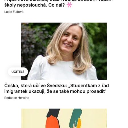
školy neposlouchá. Co dál?
Lucie Fialová
UČITELÉ
Češka, která učí ve Švédsku: „Studentkám z řad
imigrantek ukazuji, že se také mohou prosadit“
Redakce Heroine