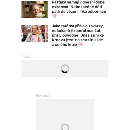
Pasťáky nemají v dnešní době
existovat. Nebezpečné děti
patří do vězení, říká odbornice
Jako tatérka přišla o zakázky,
nečekaně jí zemřel manžel,
přišly povodně. Dnes za ní ke
Krnovu jezdí na zmrzlinu lidé
z celého kraje