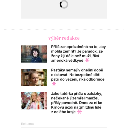
výběr redakce
Příliš zaneprázdněná na to, aby
mohla zemřít? Je paradox, že
ženy žijí déle než muži, říká
americká vědkyně
Pasťáky nemají v dnešní době
existovat. Nebezpečné děti
patří do vězení, říká odbornice
Jako tatérka přišla o zakázky,
nečekaně jí zemřel manžel,
přišly povodně. Dnes za ní ke
Krnovu jezdí na zmrzlinu lidé
z celého kraje