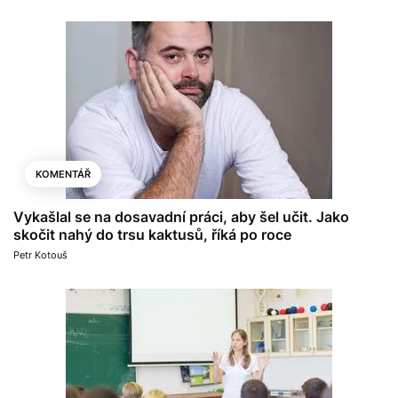
KOMENTÁŘ
Vykašlal se na dosavadní práci, aby šel učit. Jako
skočit nahý do trsu kaktusů, říká po roce
Petr Kotouš