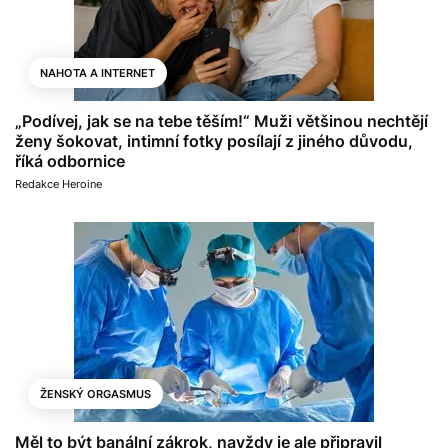
NAHOTA A INTERNET
„Podívej, jak se na tebe těším!“ Muži většinou nechtějí
ženy šokovat, intimní fotky posílají z jiného důvodu,
říká odbornice
Redakce Heroine
ŽENSKÝ ORGASMUS
Měl to být banální zákrok, navždy je ale připravil