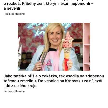
o rozkoš. Příběhy žen, kterým lékaři nepomohli –
a nevěřili
Redakce Heroine
Jako tatérka přišla o zakázky, tak vsadila na zdobenou
točenou zmrzlinu. Do vesnice na Krnovsku za ní jezdí
lidé z celého kraje
Redakce Heroine