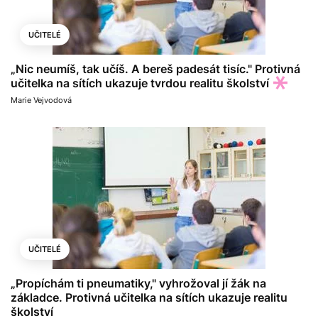
UČITELÉ
„Nic neumíš, tak učíš. A bereš padesát tisíc." Protivná
učitelka na sítích ukazuje tvrdou realitu školství
Marie Vejvodová
UČITELÉ
„Propíchám ti pneumatiky," vyhrožoval jí žák na
základce. Protivná učitelka na sítích ukazuje realitu
školství