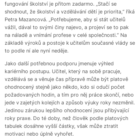
fungování školství je přitom zadarmo. „Stačí se
shodnout, že školství a vzdělávání dětí je priorita,“ říká
Petra Mazancová. „Potřebujeme, aby si stát učitelů
vážil, dával to svými činy najevo, a projeví se to pak
na náladě a vnímání profese v celé společnosti.“ Na
základě výroků a postoje k učitelům současné vlády se
to podle ní ale nyní neděje.
Jako další potřebnou podporu jmenuje výhled
kariérního postupu. Učitel, který na sobě pracuje,
vzdělává se a věnuje čas přípravě může být platově
ohodnocený stejně jako někdo, kdo si odučí počet
požadovaných hodin, a tím pro něj práce skončí, nebo
jede v zajetých kolejích a způsob výuky roky nezměnil.
Jedinou zárukou lepšího ohodnocení jsou přibývající
roky praxe. Do té doby, než člověk podle platových
tabulek dosáhne vyšší částky, však může ztratit
motivaci nebo úplně vyhořet.