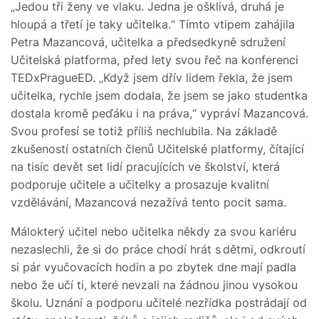
„Jedou tři ženy ve vlaku. Jedna je ošklivá, druhá je
hloupá a třetí je taky učitelka.“ Tímto vtipem zahájila
Petra Mazancová, učitelka a předsedkyně sdružení
Učitelská platforma, před lety svou řeč na konferenci
TEDxPragueED. „Když jsem dřív lidem řekla, že jsem
učitelka, rychle jsem dodala, že jsem se jako studentka
dostala kromě peďáku i na práva,“ vypráví Mazancová.
Svou profesí se totiž příliš nechlubila. Na základě
zkušeností ostatních členů Učitelské platformy, čítající
na tisíc devět set lidí pracujících ve školství, která
podporuje učitele a učitelky a prosazuje kvalitní
vzdělávání, Mazancová nezažívá tento pocit sama.
Málokterý učitel nebo učitelka někdy za svou kariéru
nezaslechli, že si do práce chodí hrát s dětmi, odkroutí
si pár vyučovacích hodin a po zbytek dne mají padla
nebo že učí ti, které nevzali na žádnou jinou vysokou
školu. Uznání a podporu učitelé nezřídka postrádají od