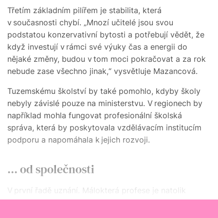
Třetím základním pilířem je stabilita, která
v současnosti chybí. „Mnozí učitelé jsou svou
podstatou konzervativní bytosti a potřebují vědět, že
když investují v rámci své výuky čas a energii do
nějaké změny, budou v tom moci pokračovat a za rok
nebude zase všechno jinak,“ vysvětluje Mazancová.
Tuzemskému školství by také pomohlo, kdyby školy
nebyly závislé pouze na ministerstvu. V regionech by
například mohla fungovat profesionální školská
správa, která by poskytovala vzdělávacím institucím
podporu a napomáhala k jejich rozvoji.
... od společnosti
V první řadě uznání. Málokterá profese je natolik
nedoceněná, zesměšňovaná a znevažovaná jako ta
učitelská.