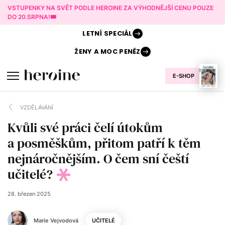
VSTUPENKY NA SVĚT PODLE HEROINE ZA VÝHODNĚJŠÍ CENU POUZE
DO 20.SRPNA!🎟️
LETNÍ
SPECIÁL
ŽENY A
MOC PENĚZ
E-SHOP
VZDĚLÁVÁNÍ
Kvůli své práci čelí útokům
a posměškům, přitom patří k těm
nejnáročnějším. O čem sní čeští
učitelé?
28. březen 2025
Marie Vejvodová
UČITELÉ