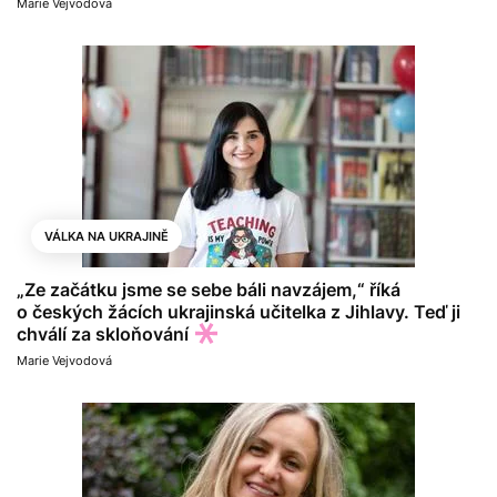
Marie Vejvodová
VÁLKA NA UKRAJINĚ
„Ze začátku jsme se sebe báli navzájem,“ říká
o českých žácích ukrajinská učitelka z Jihlavy. Teď ji
chválí za skloňování
Marie Vejvodová