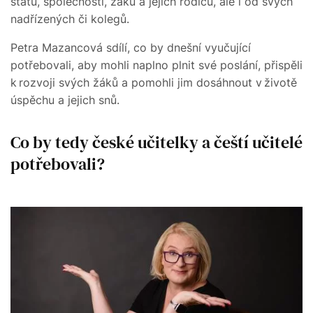
státu, společnosti, žáků a jejich rodičů, ale i od svých
nadřízených či kolegů.
Petra Mazancová sdílí, co by dnešní vyučující
potřebovali, aby mohli naplno plnit své poslání, přispěli
k rozvoji svých žáků a pomohli jim dosáhnout v životě
úspěchu a jejich snů.
Co by tedy české učitelky a čeští učitelé
potřebovali?