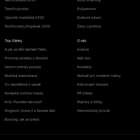
Nemocenská OSVČ
Body shaming
Termín porodu
Polyamorie
Výpočet mateřské 2026
Duševní zdraví
Rodičovský příspěvek 2026
Ženy v politice
Top články
O nás
A jak se těší tatínek? Není…
Inzerce
Protivná učitelka o školách
Náš tým
Intimní snímky porodu
Kontakty
Mužská masturbace
Manuál pro moderní mámy
Co nesnášíme v sauně
Kde koupit časopis
Korejské zombie masky
PR články
Kvíz: Poznáte narcistu?
Rubriky a štítky
Kingdom Come 2 a ženské tělo
Feministický slovník
Bossing: jak se bránit