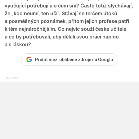
vyučující potřebují a o čem sní? Často totiž slýchávají,
že „kdo neumí, ten učí". Stávají se terčem útoků
a posměšných poznámek, přitom jejich profese patří
k těm nejnáročnějším. Co nejvíc souží české učitele
a co by potřebovali, aby dělali svou práci naplno
a s láskou?
Přidat mezi oblíbené zdroje na Googlu