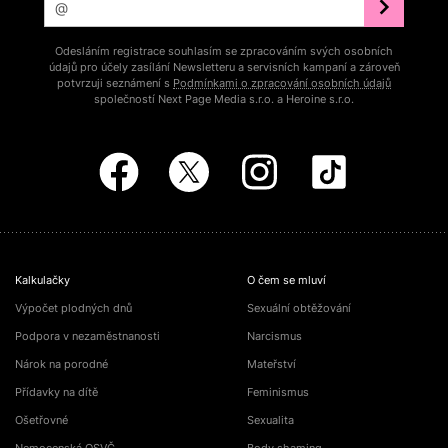
Odesláním registrace souhlasím se zpracováním svých osobních
údajů pro účely zasílání Newsletteru a servisních kampaní a zároveň
potvrzuji seznámení s
Podmínkami o zpracování osobních údajů
společností Next Page Media s.r.o. a Heroine s.r.o.
Kalkulačky
O čem se mluví
Výpočet plodných dnů
Sexuální obtěžování
Podpora v nezaměstnanosti
Narcismus
Nárok na porodné
Mateřství
Přídavky na dítě
Feminismus
Ošetřovné
Sexualita