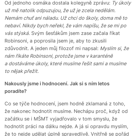
Od jednoho osmáka dostala kolegyně zprávu:
Ty úkoly
už mě natolik odpuzujou, že už je zcela nedělám.
Nemám chuť ani náladu. Už chci do školy, doma mě to
nebaví. Nikdy bych neřekl, že vám napíšu, že se mi po
vás stýská.
Svým šesťákům jsem zase začala říkat
Robinsoni, a poprosila jsem je, aby to zkusili
zdůvodnit. A jeden můj filozof mi napsal:
Myslím si, že
nám říkáte Robinsoni, protože jsme v karanténě
a dostáváme úkoly, které musíme řešit sami a musíme
to nějak přežít.
Nakously jsme i hodnocení. Jak si s ním letos
poradíte?
Co se týče hodnocení, jsem hodně zklamaná z toho,
že nakonec hodnotit musíme. Nechápu proč, když od
začátku se i MŠMT vyjadřovalo v tom smyslu, že
hodnotit práci na dálku nejde. A já si opravdu myslím,
že to nejde udělat úplně spravedlivě. Vnitřně se pořád