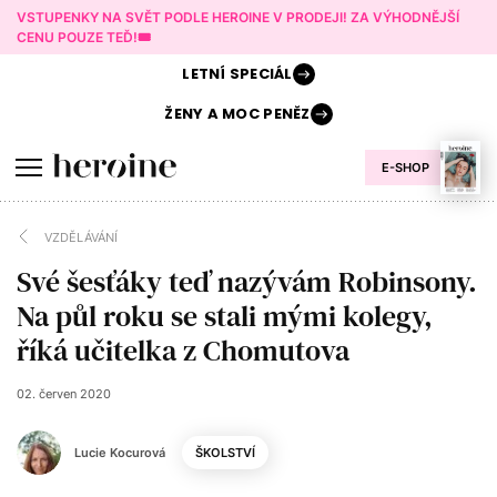
VSTUPENKY NA SVĚT PODLE HEROINE V PRODEJI! ZA VÝHODNĚJŠÍ
CENU POUZE TEĎ!🎟️
LETNÍ
SPECIÁL
ŽENY A
MOC PENĚZ
E-SHOP
VZDĚLÁVÁNÍ
Své šesťáky teď nazývám Robinsony.
Na půl roku se stali mými kolegy,
říká učitelka z Chomutova
02. červen 2020
Lucie Kocurová
ŠKOLSTVÍ