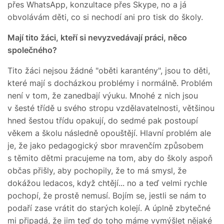
přes WhatsApp, konzultace přes Skype, no a já
obvolávám děti, co si nechodí ani pro tisk do školy.
Mají tito žáci, kteří si nevyzvedávají práci, něco
společného?
Tito žáci nejsou žádné "oběti karantény", jsou to děti,
které mají s docházkou problémy i normálně. Problém
není v tom, že zanedbají výuku. Mnohé z nich jsou
v šesté třídě u svého stropu vzdělavatelnosti, většinou
hned šestou třídu opakují, do sedmé pak postoupí
věkem a školu následně opouštějí. Hlavní problém ale
je, že jako pedagogický sbor mravenčím způsobem
s těmito dětmi pracujeme na tom, aby do školy aspoň
občas přišly, aby pochopily, že to má smysl, že
dokážou ledacos, když chtějí... no a teď velmi rychle
pochopí, že prostě nemusí. Bojím se, jestli se nám to
podaří zase vrátit do starých kolejí. A úplně zbytečné
mi připadá, že jim teď do toho máme vymýšlet nějaké