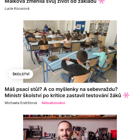
Málková změnila svůj život od základů
Lucie Kocurová
ŠKOLSTVÍ
Máš psací stůl? A co myšlenky na sebevraždu?
Ministr školství po kritice zastavil testování žáků
Michaela Endrštová
Aktualizováno