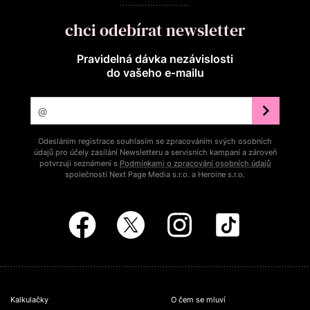
chci odebírat newsletter
Pravidelná dávka nezávislosti
do vašeho e‑mailu
Odesláním registrace souhlasím se zpracováním svých osobních
údajů pro účely zasílání Newsletteru a servisních kampaní a zároveň
potvrzuji seznámení s
Podmínkami o zpracování osobních údajů
společností Next Page Media s.r.o. a Heroine s.r.o.
Kalkulačky
O čem se mluví