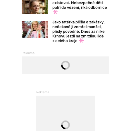
existovat. Nebezpečné děti
patří do vězení, říká odbornice
Jako tatérka přišla o zakázky,
nečekaně jí zemřel manžel,
přišly povodně. Dnes za ní ke
Krnovu jezdí na zmrzlinu lidé
z celého kraje