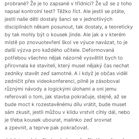
probrané? Že je to zapsané v třídnici? Že už se z toho
napsal kontrolní test? Těžko říct. Ale jestli se ptáte,
jestli naše děti dostaly šanci se v jednotlivých
disciplínách někam posunout, tak dostaly, a teoreticky
by tak mohly být o kousek jinde. Ale jak a v kterém
místě po znovuotevření škol ve výuce navázat, to je
další výzva pro každého učitele. Deformovaná
potřebou všechno nějak názorně vysvětlit bych to
přirovnala ke staviteli, který musel nějaký čas nechat
zedníky stavět zeď samotné. A i když je občas viděl
zedničit přes videokonferenci, pilně je zásoboval
různými návody a logickými úlohami a oni jemu
referovali o tom, jak stavba pokračuje, stejně, až se
bude moct k rozestavěnému dílu vrátit, bude muset
sám zkusit, jestli můžou v klidu vrstvit cihly dál, nebo
je třeba kousek ubourat, malinko zeď srovnat
a zpevnit, a teprve pak pokračovat.