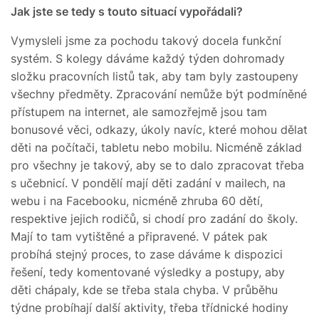
Jak jste se tedy s touto situací vypořádali?
Vymysleli jsme za pochodu takový docela funkční
systém. S kolegy dáváme každý týden dohromady
složku pracovních listů tak, aby tam byly zastoupeny
všechny předměty. Zpracování nemůže být podmíněné
přístupem na internet, ale samozřejmě jsou tam
bonusové věci, odkazy, úkoly navíc, které mohou dělat
děti na počítači, tabletu nebo mobilu. Nicméně základ
pro všechny je takový, aby se to dalo zpracovat třeba
s učebnicí. V pondělí mají děti zadání v mailech, na
webu i na Facebooku, nicméně zhruba 60 dětí,
respektive jejich rodičů, si chodí pro zadání do školy.
Mají to tam vytištěné a připravené. V pátek pak
probíhá stejný proces, to zase dáváme k dispozici
řešení, tedy komentované výsledky a postupy, aby
děti chápaly, kde se třeba stala chyba. V průběhu
týdne probíhají další aktivity, třeba třídnické hodiny