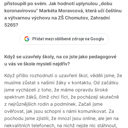
přistoupili po svém. Jak hodnotí uplynulou „dobu
koronavirovou“ Markéta Moravcová, která učí češtinu
a výtvarnou výchovu na ZŠ Chomutov, Zahradní
5265?
Přidat mezi oblíbené zdroje na Googlu
Když se uzavřely školy, na co jste jako pedagogové
u vás ve škole mysleli nejdřív?
Když přišlo rozhodnutí o uzavření škol, věděli jsme, že
musíme zůstat s našimi žáky v kontaktu. Od začátku
jsme vycházeli z toho, že máme opravdu široké
spektrum žáků, čímž chci říct, že pocházejí skutečně
z nejrůznějších rodin a podmínek. Začali jsme
ověřovat, jak jsou schopni s námi komunikovat. Za
pochodu jsme zjistili, že mnozí jsou online, ale jen na
nekvalitních telefonech, na nichž nejde nic stáhnout,