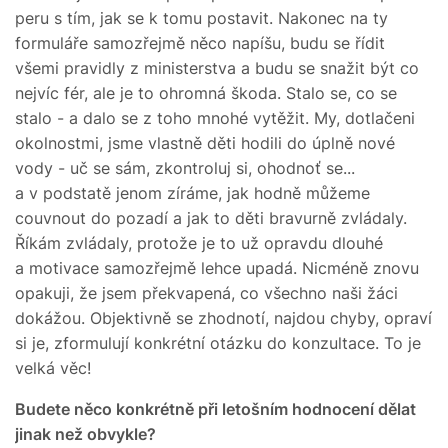
peru s tím, jak se k tomu postavit. Nakonec na ty
formuláře samozřejmě něco napíšu, budu se řídit
všemi pravidly z ministerstva a budu se snažit být co
nejvíc fér, ale je to ohromná škoda. Stalo se, co se
stalo - a dalo se z toho mnohé vytěžit. My, dotlačeni
okolnostmi, jsme vlastně děti hodili do úplně nové
vody - uč se sám, zkontroluj si, ohodnoť se...
a v podstatě jenom zíráme, jak hodně můžeme
couvnout do pozadí a jak to děti bravurně zvládaly.
Říkám zvládaly, protože je to už opravdu dlouhé
a motivace samozřejmě lehce upadá. Nicméně znovu
opakuji, že jsem překvapená, co všechno naši žáci
dokážou. Objektivně se zhodnotí, najdou chyby, opraví
si je, zformulují konkrétní otázku do konzultace. To je
velká věc!
Budete něco konkrétně při letošním hodnocení dělat
jinak než obvykle?