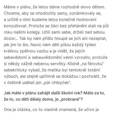
Máme v plánu, že letos dáme rozhodně slovo dětem.
Chceme, aby se ohodnotily samy, oznámkovaly se,
a určitě s nimi budeme letos konečné hodnocení
konzultovat. Protože se žáci bez přehánění stali na půl
roku našimi kolegy. Učili sami sebe, drželi nad sebou
dozor... Tak by nám přišlo hloupé se jich ani nezeptat,
jak jim to šlo. Navíc nám děti píšou každý týden
krátkou zpětnou vazbu a je vidět, že jejich
sebevědomí a sebeuvědomění velmi vzrostlo, protože
si někdy vážně neberou servítky. Klidně „na férovku“
sebekriticky vybalí, že matika byl tentokrát totální
výbuch, ale stejně upřímně se dokážou i pochválit, že
v češtině udělali jen „pár chibyček“.
Jak máte v plánu zahájit další školní rok? Máte za to,
že to, co děti dělaly doma, je „probrané“?
Ona je otázka, co to vlastně znamená, že učivo je