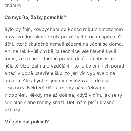
známky.
Co myslíte, že by pomohlo?
Bylo by fajn, kdybychom do konce roku v omezeném
provozu dostali do školy právě tyhle "nepolapitelné"
děti, které skutečně nemají zázemí na učení se doma.
Ani ne tak kvůli chybějící technice, ale hlavně kvůli
tomu, že to nepodnětné prostředí, úplná absence
nějaké vize, zájmu o vzdělání - to je kolem nich pořád
a teď v době uzavření škol to jen víc vyplavalo na
povrch. Ale abych si jenom nestěžovala, dějí se
i zázraky. Některé děti a rodiny nás překvapují
v dobrém. Někdy mě až dojímá, když vidím, jak se ty
sociálně slabé rodiny snaží. Děti nám píší i krásné
vzkazy.
Můžete dát příklad?