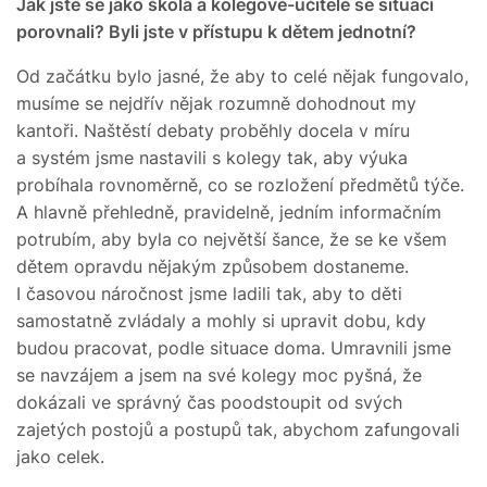
Jak jste se jako škola a kolegové-učitelé se situací
porovnali? Byli jste v přístupu k dětem jednotní?
Od začátku bylo jasné, že aby to celé nějak fungovalo,
musíme se nejdřív nějak rozumně dohodnout my
kantoři. Naštěstí debaty proběhly docela v míru
a systém jsme nastavili s kolegy tak, aby výuka
probíhala rovnoměrně, co se rozložení předmětů týče.
A hlavně přehledně, pravidelně, jedním informačním
potrubím, aby byla co největší šance, že se ke všem
dětem opravdu nějakým způsobem dostaneme.
I časovou náročnost jsme ladili tak, aby to děti
samostatně zvládaly a mohly si upravit dobu, kdy
budou pracovat, podle situace doma. Umravnili jsme
se navzájem a jsem na své kolegy moc pyšná, že
dokázali ve správný čas poodstoupit od svých
zajetých postojů a postupů tak, abychom zafungovali
jako celek.