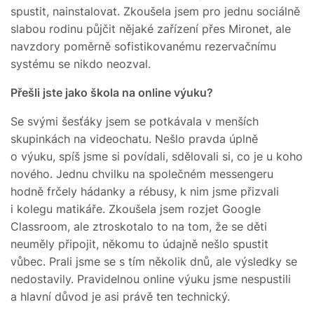
spustit, nainstalovat. Zkoušela jsem pro jednu sociálně
slabou rodinu půjčit nějaké zařízení přes Mironet, ale
navzdory poměrně sofistikovanému rezervačnímu
systému se nikdo neozval.
Přešli jste jako škola na online výuku?
Se svými šesťáky jsem se potkávala v menších
skupinkách na videochatu. Nešlo pravda úplně
o výuku, spíš jsme si povídali, sdělovali si, co je u koho
nového. Jednu chvilku na společném messengeru
hodně frčely hádanky a rébusy, k nim jsme přizvali
i kolegu matikáře. Zkoušela jsem rozjet Google
Classroom, ale ztroskotalo to na tom, že se děti
neuměly připojit, někomu to údajně nešlo spustit
vůbec. Prali jsme se s tím několik dnů, ale výsledky se
nedostavily. Pravidelnou online výuku jsme nespustili
a hlavní důvod je asi právě ten technický.