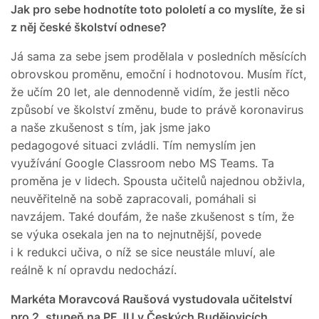
Jak pro sebe hodnotíte toto pololetí a co myslíte, že si
z něj české školství odnese?
Já sama za sebe jsem prodělala v posledních měsících
obrovskou proměnu, emoční i hodnotovou. Musím říct,
že učím 20 let, ale dennodenně vidím, že jestli něco
způsobí ve školství změnu, bude to právě koronavirus
a naše zkušenost s tím, jak jsme jako
pedagogové situaci zvládli. Tím nemyslím jen
využívání Google Classroom nebo MS Teams. Ta
proměna je v lidech. Spousta učitelů najednou obživla,
neuvěřitelně na sobě zapracovali, pomáhali si
navzájem. Také doufám, že naše zkušenost s tím, že
se výuka osekala jen na to nejnutnější, povede
i k redukci učiva, o níž se sice neustále mluví, ale
reálně k ní opravdu nedochází.
Markéta Moravcová Raušová vystudovala učitelství
pro 2. stupeň na PF JU v Českých Budějovicích,