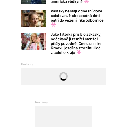
americká vědkyně
Pasťáky nemají v dnešní době
existovat. Nebezpečné děti
patří do vězení, říká odbornice
Jako tatérka přišla o zakázky,
nečekaně jí zemřel manžel,
přišly povodně. Dnes za ní ke
Krnovu jezdí na zmrzlinu lidé
z celého kraje