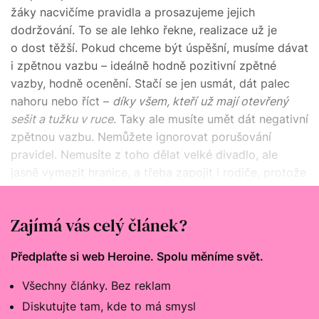
žáky nacvičíme pravidla a prosazujeme jejich
dodržování. To se ale lehko řekne, realizace už je
o dost těžší. Pokud chceme být úspěšní, musíme dávat
i zpětnou vazbu – ideálně hodně pozitivní zpětné
vazby, hodně ocenění. Stačí se jen usmát, dát palec
nahoru nebo říct –
díky všem, kteří
už mají otevřený
sešit a tužku v ruce
. Taky ale musíte umět dát negativní
zpětnou vazbu. Nemůžete ignorovat porušování
pravidel. Nemusíte z toho dělat velké divadlo, ale
jasně vymezit hranice, a třeba zapojit i rodiče, protože
tím dáváte zprávu i ostatním dětem, že to nenecháte
být.
Zajímá vás celý článek?
Předplaťte si web Heroine. Spolu měníme svět.
Všechny články. Bez reklam
Diskutujte tam, kde to má smysl