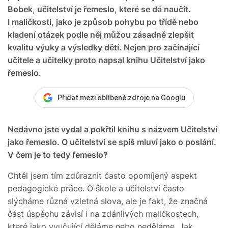
Bobek, učitelství je řemeslo, které se dá naučit.
I maličkosti, jako je způsob pohybu po třídě nebo
kladení otázek podle něj můžou zásadně zlepšit
kvalitu výuky a výsledky dětí. Nejen pro začínající
učitele a učitelky proto napsal knihu Učitelství jako
řemeslo.
Přidat mezi oblíbené zdroje na Googlu
Nedávno jste vydal a pokřtil knihu s názvem Učitelství
jako řemeslo. O učitelství se spíš mluví jako o poslání.
V čem je to tedy řemeslo?
Chtěl jsem tím zdůraznit často opomíjený aspekt
pedagogické práce. O škole a učitelství často
slýcháme různá vzletná slova, ale je fakt, že značná
část úspěchu závisí i na zdánlivých maličkostech,
které jako vyučující děláme nebo neděláme. Jak