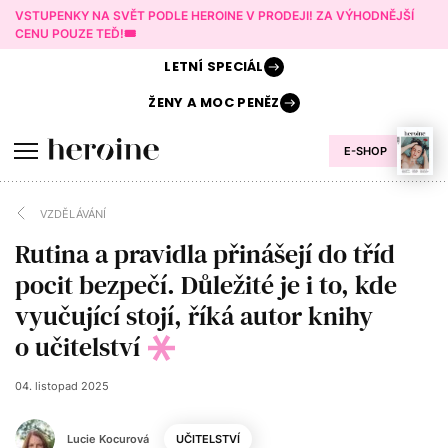
VSTUPENKY NA SVĚT PODLE HEROINE V PRODEJI! ZA VÝHODNĚJŠÍ
CENU POUZE TEĎ!🎟️
LETNÍ
SPECIÁL
ŽENY A
MOC PENĚZ
E-SHOP
VZDĚLÁVÁNÍ
Rutina a pravidla přinášejí do tříd
pocit bezpečí. Důležité je i to, kde
vyučující stojí, říká autor knihy
o učitelství
04. listopad 2025
Lucie Kocurová
UČITELSTVÍ