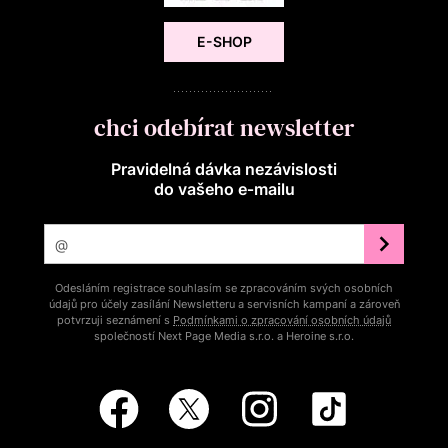
E-SHOP
chci odebírat newsletter
Pravidelná dávka nezávislosti
do vašeho e‑mailu
Odesláním registrace souhlasím se zpracováním svých osobních
údajů pro účely zasílání Newsletteru a servisních kampaní a zároveň
potvrzuji seznámení s
Podmínkami o zpracování osobních údajů
společností Next Page Media s.r.o. a Heroine s.r.o.