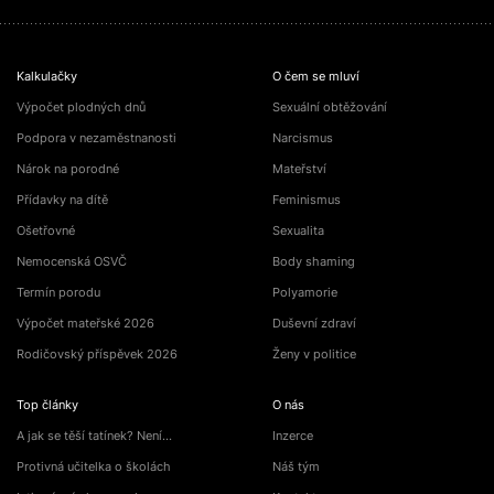
Kalkulačky
O čem se mluví
Výpočet plodných dnů
Sexuální obtěžování
Podpora v nezaměstnanosti
Narcismus
Nárok na porodné
Mateřství
Přídavky na dítě
Feminismus
Ošetřovné
Sexualita
Nemocenská OSVČ
Body shaming
Termín porodu
Polyamorie
Výpočet mateřské 2026
Duševní zdraví
Rodičovský příspěvek 2026
Ženy v politice
Top články
O nás
A jak se těší tatínek? Není…
Inzerce
Protivná učitelka o školách
Náš tým