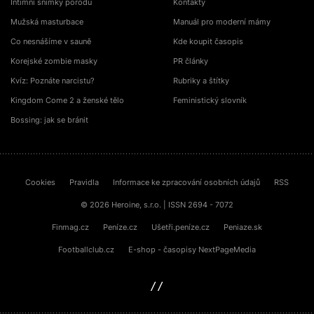
Intimní snímky porodu
Kontakty
Mužská masturbace
Manuál pro moderní mámy
Co nesnášíme v sauně
Kde koupit časopis
Korejské zombie masky
PR články
Kvíz: Poznáte narcistu?
Rubriky a štítky
Kingdom Come 2 a ženské tělo
Feministický slovník
Bossing: jak se bránit
Cookies
Pravidla
Informace ke zpracování osobních údajů
RSS
© 2026 Heroine, s.r.o. | ISSN 2694 - 7072
Finmag.cz
Peníze.cz
Ušetři.peníze.cz
Peniaze.sk
Footballclub.cz
E-shop - časopisy NextPageMedia
sinfin.digital