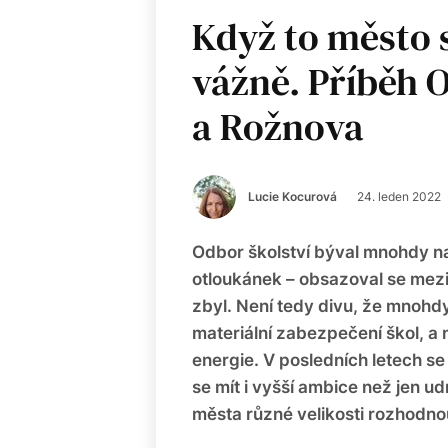
Když to město 
vážně. Příběh 
a Rožnova
Lucie Kocurová
24. leden 2022
Odbor školství býval mnohdy n
otloukánek – obsazoval se mezi 
zbyl. Není tedy divu, že mnohdy
materiální zabezpečení škol, a na
energie. V posledních letech se
se mít i vyšší ambice než jen u
města různé velikosti rozhodnou