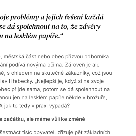
voje problémy a jejich řešení každá
se dá spolehnout na to, že závěry
n na lesklém papíře.
to, městská část nebo obec přizvou odborníka
ování podívá novýma očima. Zároveň je ale
ně, s ohledem na skutečné zákazníky, což jsou
lav Hřebecký. „Nejlepší je, když si na svoje
 obec přijde sama, potom se dá spolehnout na
tanou jen na lesklém papíře někde v brožuře,
A jak to tedy v praxi vypadá?
 začátku, ale máme vůli ke změně
tnáct tisíc obyvatel, zřizuje pět základních