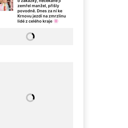
o zakázky, nečekaně jí
zemřel manžel, přišly
povodně. Dnes za ní ke
Krnovu jezdí na zmrzlinu
lidé z celého kraje