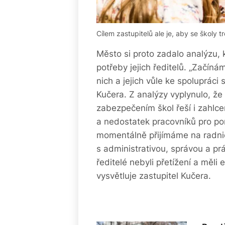
Cílem zastupitelů ale je, aby se školy 
Město si proto zadalo analýzu, k
potřeby jejich ředitelů. „Začínáme
nich a jejich vůle ke spolupráci
Kučera. Z analýzy vyplynulo, že 
zabezpečením škol řeší i zahlce
a nedostatek pracovníků pro po
momentálně přijímáme na radnic
s administrativou, správou a p
ředitelé nebyli přetížení a měli 
vysvětluje zastupitel Kučera.