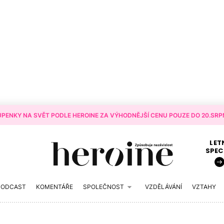
PENKY NA SVĚT PODLE HEROINE ZA VÝHODNĚJŠÍ CENU POUZE DO 20.SRPN
LET
SPEC
PODCAST
KOMENTÁŘE
SPOLEČNOST
VZDĚLÁVÁNÍ
VZTAHY