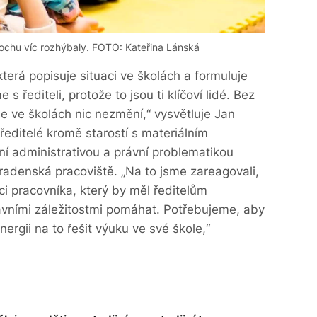
trochu víc rozhýbaly. FOTO: Kateřina Lánská
terá popisuje situaci ve školách a formuluje
 s řediteli, protože to jsou ti klíčoví lidé. Bez
 se ve školách nic nezmění,“ vysvětluje Jan
ředitelé kromě starostí s materiálním
ní administrativou a právní problematikou
radenská pracoviště. „Na to jsme zareagovali,
i pracovníka, který by měl ředitelům
rávními záležitostmi pomáhat. Potřebujeme, aby
energii na to řešit výuku ve své škole,“