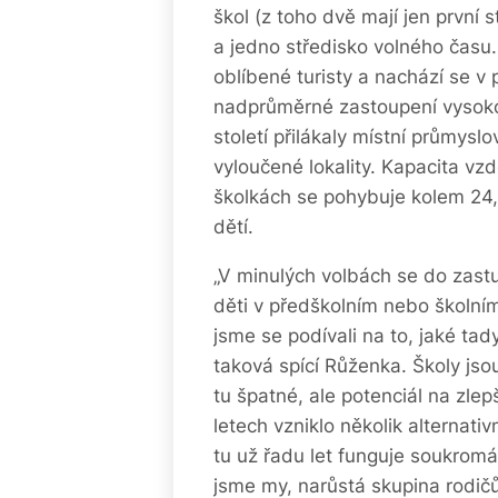
škol (z toho dvě mají jen první s
a jedno středisko volného času
oblíbené turisty a nachází se v 
nadprůměrné zastoupení vysoko
století přilákaly místní průmysl
vyloučené lokality. Kapacita vzd
školkách se pohybuje kolem 24
dětí.
„V minulých volbách se do zastup
děti v předškolním nebo školním 
jsme se podívali na to, jaké ta
taková spící Růženka. Školy jso
tu špatné, ale potenciál na zle
letech vzniklo několik alternati
tu už řadu let funguje soukromá
jsme my, narůstá skupina rodičů,