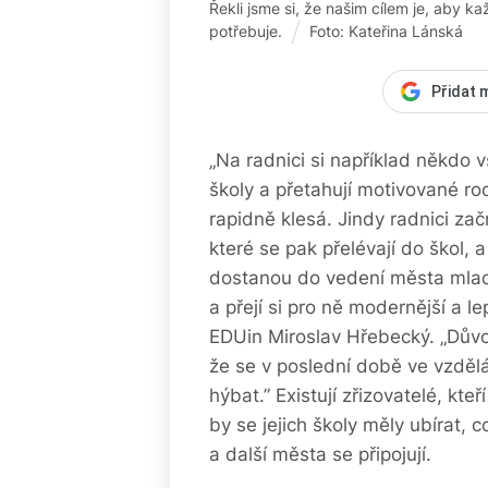
Řekli jsme si, že našim cílem je, aby k
potřebuje.
Foto: Kateřina Lánská
Přidat 
„Na radnici si například někdo 
školy a přetahují motivované rod
rapidně klesá. Jindy radnici zač
které se pak přelévají do škol, 
dostanou do vedení města mladší
a přejí si pro ně modernější a le
EDUin Miroslav Hřebecký. „Důvo
že se v poslední době ve vzděláv
hýbat.” Existují zřizovatelé, kte
by se jejich školy měly ubírat, c
a další města se připojují.