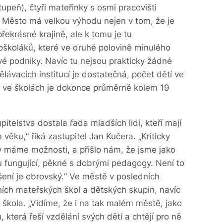
tupeň), čtyři mateřinky s osmi pracovišti
. Město má velkou výhodu nejen v tom, že je
překrásné krajině, ale k tomu je tu
školáků, které ve druhé polovině minulého
ové podniky. Navíc tu nejsou prakticky žádné
ělávacích institucí je dostatečná, počet dětí ve
, ve školách je dokonce průměrně kolem 19
itelstva dostala řada mladších lidí, kteří mají
věku,“ říká zastupitel Jan Kučera. „Kriticky
dy máme možnosti, a přišlo nám, že jsme jako
u fungující, pěkné s dobrými pedagogy. Není to
pšení je obrovský.“ Ve městě v posledních
vních mateřských škol a dětských skupin, navíc
 škola. „Vidíme, že i na tak malém městě, jako
 která řeší vzdělání svých dětí a chtějí pro ně