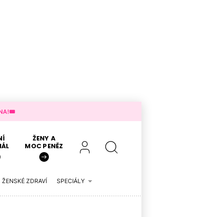
A!🎟️
NÍ
ŽENY A
IÁL
MOC PENĚZ
ŽENSKÉ ZDRAVÍ
SPECIÁLY