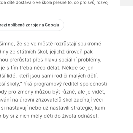
aždé dítě dostávalo ve škole přesně to, co pro svůj rozvoj
mezi oblíbené zdroje na Googlu
všimne, že se ve městě rozrůstají soukromé
iny ze státních škol, jejichž úroveň pak
nou přerůstat přes hlavu sociální problémy,
a je s tím třeba něco dělat. Někde se jen
 lidé, kteří jsou sami rodiči malých dětí,
pší školy,“ říká programový ředitel společnosti
dy pro změny můžou být různé, ale je vidět,
ání na úrovni zřizovatelů škol začínají věci
ří si nastavují nebo už nastavili strategie, kam
o by si z nich měly děti do života odnášet,