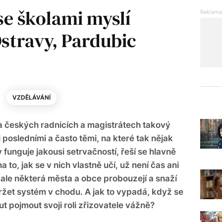
se školami myslí
Ostravy, Pardubic
VZDĚLÁVÁNÍ
a českých radnicích a magistrátech takový
posledními a často těmi, na které tak nějak
 funguje jakousi setrvačností, řeší se hlavně
 to, jak se v nich vlastně učí, už není čas ani
 ale některá města a obce probouzejí a snaží
držet systém v chodu. A jak to vypadá, když se
t pojmout svoji roli zřizovatele vážně?