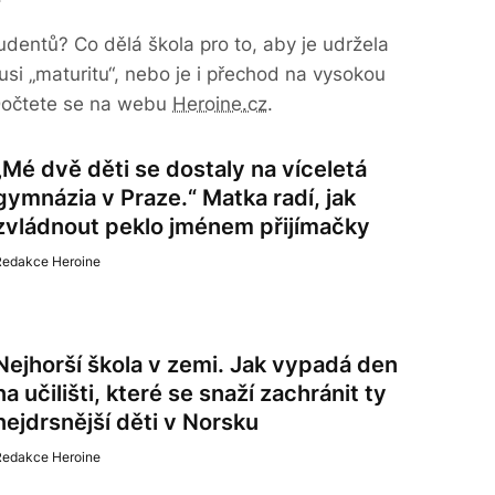
dentů? Co dělá škola pro to, aby je udržela
usi „maturitu“, nebo je i přechod na vysokou
 Dočtete se na webu
Heroine.cz
.
„Mé dvě děti se dostaly na víceletá
gymnázia v Praze.“ Matka radí, jak
zvládnout peklo jménem přijímačky
Redakce Heroine
Nejhorší škola v zemi. Jak vypadá den
na učilišti, které se snaží zachránit ty
nejdrsnější děti v Norsku
Redakce Heroine