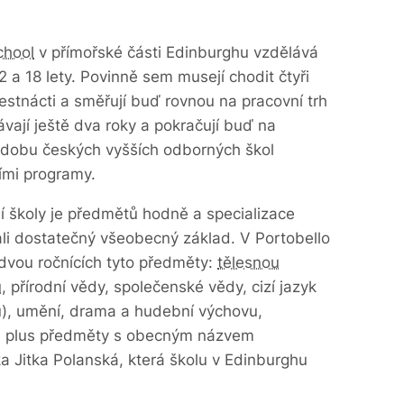
chool
v přímořské části Edinburghu vzdělává
 a 18 lety. Povinně sem musejí chodit čtyři
šestnácti a směřují buď rovnou na pracovní trh
lávají ještě dva roky a pokračují buď na
obdobu českých vyšších odborných škol
ními programy.
ní školy je předmětů hodně a specializace
kali dostatečný všeobecný základ. V Portobello
 dvou ročnících tyto předměty:
tělesnou
u
, přírodní vědy, společenské vědy, cizí jazyk
u), umění, drama a hudební výchovu,
u plus předměty s obecným názvem
ka Jitka Polanská, která školu v Edinburghu