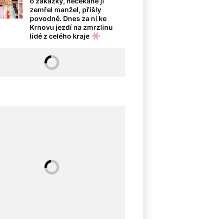
o zakázky, nečekaně jí
zemřel manžel, přišly
povodně. Dnes za ní ke
Krnovu jezdí na zmrzlinu
lidé z celého kraje