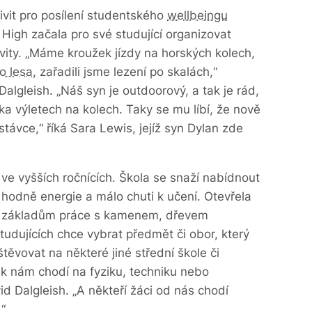
ivit pro posílení studentského
wellbeingu
 High začala pro své studující organizovat
vity. „Máme kroužek jízdy na horských kolech,
o lesa
, zařadili jsme lezení po skalách,“
algleish. „Náš syn je outdoorový, a tak je rád,
ika výletech na kolech. Taky se mu líbí, že nově
távce,“ říká Sara Lewis, jejíž syn Dylan zde
í ve vyšších ročnících. Škola se snaží nabídnout
jí hodně energie a málo chuti k učení. Otevřela
 základům práce s kamenem, dřevem
udujících chce vybrat předmět či obor, který
těvovat na některé jiné střední škole či
l k nám chodí na fyziku, techniku nebo
vid Dalgleish. „A někteří žáci od nás chodí
.“