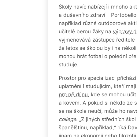
Školy navíc nabízejí i mnoho akt
a duševního zdraví – Portobello
například různé outdoorové akti
učitelé berou žáky na
výpravy d
vyjmenovává zástupce ředitele D
že letos se školou byli na někol
mohou hrát fotbal o polední přes
studuje.
Prostor pro specializaci přicház
uplatnění i studujícím, kteří ma
pro ně dílnu,
kde se mohou učit
a kovem. A pokud si někdo ze st
se na škole neučí, může ho navš
college
. „Z jiných středních ško
španělštinu, například,“ říká Da
jinam na ekonomii nebo filozofii