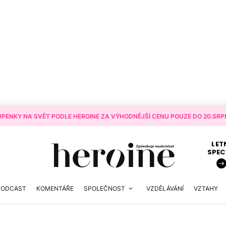
PENKY NA SVĚT PODLE HEROINE ZA VÝHODNĚJŠÍ CENU POUZE DO 20.SRPN
LET
SPEC
PODCAST
KOMENTÁŘE
SPOLEČNOST
VZDĚLÁVÁNÍ
VZTAHY