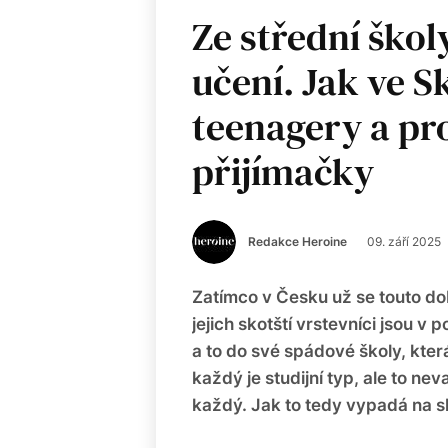
Ze střední škol
učení. Jak ve S
teenagery a pr
přijímačky
Redakce Heroine
09. září 2025
Zatímco v Česku už se touto dob
jejich skotští vrstevníci jsou v
a to do své spádové školy, kte
každý je studijní typ, ale to ne
každý. Jak to tedy vypadá na s