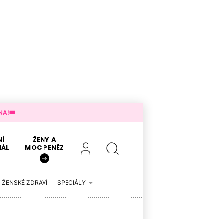
A!🎟️
NÍ
ŽENY A
IÁL
MOC PENĚZ
ŽENSKÉ ZDRAVÍ
SPECIÁLY