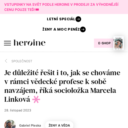
VSTUPENKY NA SVĚT PODLE HEROINE V PRODEJI! ZA VÝHODNĚJŠÍ
CENU POUZE TEĎ!🎟️
LETNÍ
SPECIÁL
ŽENY A
MOC PENĚZ
E-SHOP
SPOLEČNOST
Je důležité řešit i to, jak se chováme
v rámci vědecké profese k sobě
navzájem, říká socioložka Marcela
Linková
28. listopad 2023
Gabriel Pleska
ŽENY A VĚDA