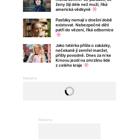
ženy žijí déle než muži, říká
americká vědkyně
Pasťáky nemají v dnešní době
existovat. Nebezpečné děti
patří do vězení, říká odbornice
Jako tatérka přišla o zakázky,
nečekaně jí zemřel manžel,
přišly povodně. Dnes za ní ke
Krnovu jezdí na zmrzlinu lidé
z celého kraje