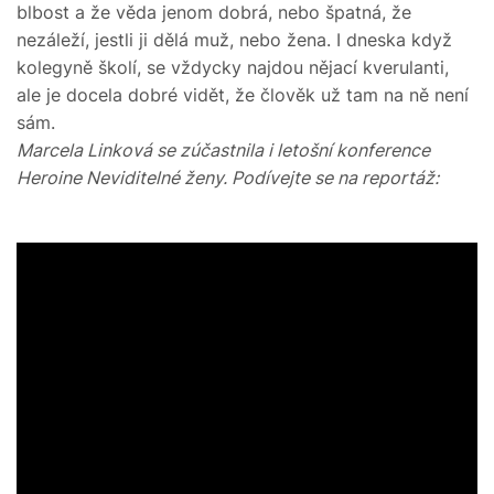
blbost a že věda jenom dobrá, nebo špatná, že
nezáleží, jestli ji dělá muž, nebo žena. I dneska když
kolegyně školí, se vždycky najdou nějací kverulanti,
ale je docela dobré vidět, že člověk už tam na ně není
sám.
Marcela Linková se zúčastnila i letošní konference
Heroine Neviditelné ženy. Podívejte se na reportáž: