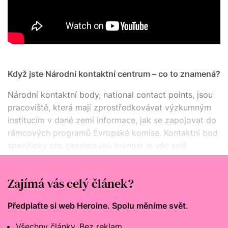
Když jste Národní kontaktní centrum – co to znamená?
Národní kontaktní body, national contact points, jsou
pracoviště, která mají zprostředkovávat výzkumným
institucím v dané zemi informace, jak se zapojovat do
rámcových programů Evropské komise. Kontaktní bod
specificky pro genderovou rovnost je věc spíš
ojedinělá. Má ho kromě nás třeba Německo, ale velká
část zemí ne.
Zajímá vás celý článek?
Předplaťte si web Heroine. Spolu měníme svět.
Všechny články. Bez reklam