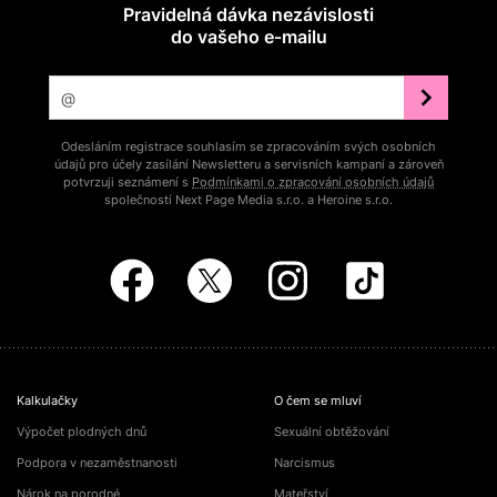
Pravidelná dávka nezávislosti
do vašeho e‑mailu
Odesláním registrace souhlasím se zpracováním svých osobních
údajů pro účely zasílání Newsletteru a servisních kampaní a zároveň
potvrzuji seznámení s
Podmínkami o zpracování osobních údajů
společností Next Page Media s.r.o. a Heroine s.r.o.
Kalkulačky
O čem se mluví
Výpočet plodných dnů
Sexuální obtěžování
Podpora v nezaměstnanosti
Narcismus
Nárok na porodné
Mateřství