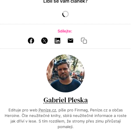
Líbil se vám článek?
Sdílejte:
Gabriel Pleska
Edituje pro web
Peníze.cz
, píše pro Finmag, Peníze.cz a občas
Heroine. Čte neužitečné knihy, sbírá neužitečné informace a roste
jak dříví v lese. S tím rozdílem, že stromy přes zimu přirůstají
pomaleji.