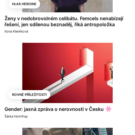
HLAS HEROINE
Ženy v nedobrovolném celibátu. Femcels nenabízejí
řešení, jen sdílenou beznaděj, říká antropoložka
Ilona Kleníková
ROVNÉ PŘÍLEŽITOSTI
Gender: jasná zpráva o nerovnosti v Česku
Šárka Homfray