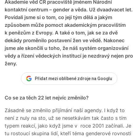
Akademie věd ČR pracoviště jménem Národní
kontaktní centrum – gender a věda. Už dvaadvacet let.
Povídali jsme si o tom, co její tým dělá a jakým
způsobem může pomoct akademickým pracovištím
k penězům z Evropy. A také o tom, jak se za dvě
dekády proměnilo postavení žen ve vědě. Nakonec
jsme ale skončili u toho, že náš systém organizování
vědy a řízení vědeckých institucí je nezdravý nejen pro
ženy.
Přidat mezi oblíbené zdroje na Googlu
Co se za těch 22 let nejvíc změnilo?
Zásadně se změnilo přijímání naší agendy. I když to
není z nuly na sto, už se nesetkávám tak často s tím
typem reakcí, jako když jsme v roce 2001 začínali. Je
tu rostoucí skupina lidí, kteří téma genderové rovnosti