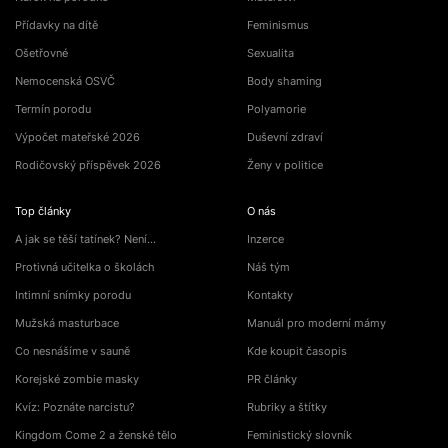
Přídavky na dítě
Feminismus
Ošetřovné
Sexualita
Nemocenská OSVČ
Body shaming
Termín porodu
Polyamorie
Výpočet mateřské 2026
Duševní zdraví
Rodičovský příspěvek 2026
Ženy v politice
Top články
O nás
A jak se těší tatínek? Není…
Inzerce
Protivná učitelka o školách
Náš tým
Intimní snímky porodu
Kontakty
Mužská masturbace
Manuál pro moderní mámy
Co nesnášíme v sauně
Kde koupit časopis
Korejské zombie masky
PR články
Kvíz: Poznáte narcistu?
Rubriky a štítky
Kingdom Come 2 a ženské tělo
Feministický slovník