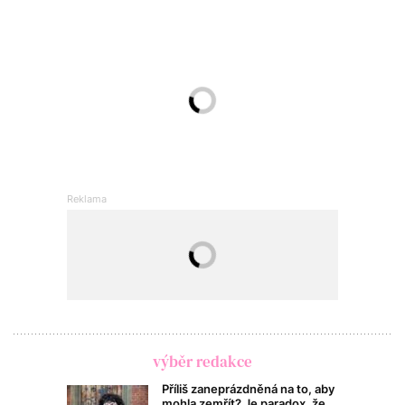
výběr redakce
Příliš zaneprázdněná na to, aby
mohla zemřít? Je paradox, že