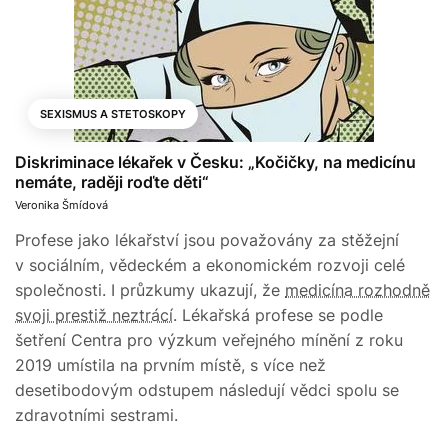
SEXISMUS A STETOSKOPY
Diskriminace lékařek v Česku: „Kočičky, na medicínu
nemáte, raději roďte děti“
Veronika Šmídová
Profese jako lékařství jsou považovány za stěžejní
v sociálním, vědeckém a ekonomickém rozvoji celé
společnosti. I průzkumy ukazují, že
medicína rozhodně
svoji prestiž neztrácí
. Lékařská profese se podle
šetření Centra pro výzkum veřejného mínění z roku
2019 umístila na prvním místě, s více než
desetibodovým odstupem následují vědci spolu se
zdravotními sestrami.