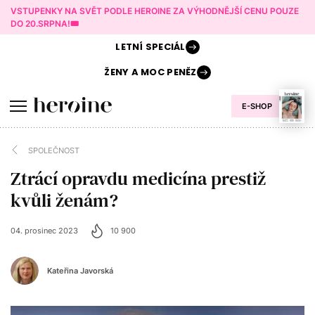
VSTUPENKY NA SVĚT PODLE HEROINE ZA VÝHODNĚJŠÍ CENU POUZE
DO 20.SRPNA!🎟️
LETNÍ
SPECIÁL
ŽENY A
MOC PENĚZ
E-SHOP
SPOLEČNOST
Ztrácí opravdu medicína prestiž
kvůli ženám?
04. prosinec 2023
10 900
Kateřina Javorská