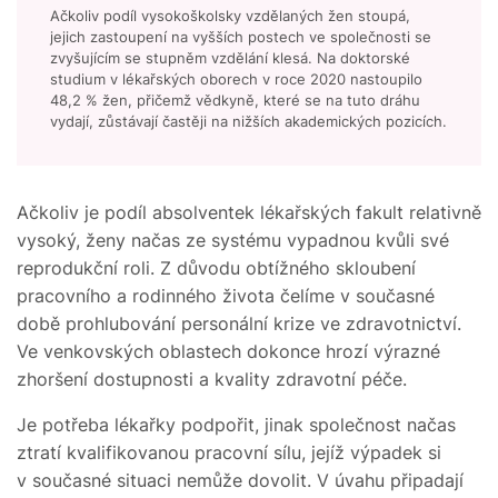
Ačkoliv podíl vysokoškolsky vzdělaných žen stoupá,
jejich zastoupení na vyšších postech ve společnosti se
zvyšujícím se stupněm vzdělání klesá. Na doktorské
studium v lékařských oborech v roce 2020 nastoupilo
48,2 % žen, přičemž vědkyně, které se na tuto dráhu
vydají, zůstávají častěji na nižších akademických pozicích.
Ačkoliv je podíl absolventek lékařských fakult relativně
vysoký, ženy načas ze systému vypadnou kvůli své
reprodukční roli. Z důvodu obtížného skloubení
pracovního a rodinného života čelíme v současné
době prohlubování personální krize ve zdravotnictví.
Ve venkovských oblastech dokonce hrozí výrazné
zhoršení dostupnosti a kvality zdravotní péče.
Je potřeba lékařky podpořit, jinak společnost načas
ztratí kvalifikovanou pracovní sílu, jejíž výpadek si
v současné situaci nemůže dovolit. V úvahu připadají