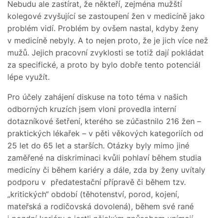
Nebudu ale zastírat, že někteří, zejména mužští
kolegové zvyšující se zastoupení žen v medicíně jako
problém vidí. Problém by ovšem nastal, kdyby ženy
v medicíně nebyly. A to nejen proto, že je jich více než
mužů. Jejich pracovní zvyklosti se totiž dají pokládat
za specifické, a proto by bylo dobře tento potenciál
lépe využít.
Pro účely zahájení diskuse na toto téma v našich
odborných kruzích jsem vloni provedla interní
dotazníkové šetření, kterého se zúčastnilo 216 žen –
praktických lékařek – v pěti věkových kategoriích od
25 let do 65 let a starších. Otázky byly mimo jiné
zaměřené na diskriminaci kvůli pohlaví během studia
medicíny či během kariéry a dále, zda by ženy uvítaly
podporu v předatestační přípravě či během tzv.
„kritických“ období (těhotenství, porod, kojení,
mateřská a rodičovská dovolená), během své rané