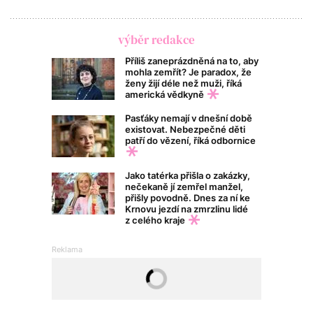
výběr redakce
Příliš zaneprázdněná na to, aby
mohla zemřít? Je paradox, že
ženy žijí déle než muži, říká
americká vědkyně
Pasťáky nemají v dnešní době
existovat. Nebezpečné děti
patří do vězení, říká odbornice
Jako tatérka přišla o zakázky,
nečekaně jí zemřel manžel,
přišly povodně. Dnes za ní ke
Krnovu jezdí na zmrzlinu lidé
z celého kraje