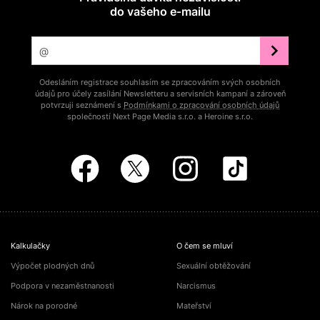
do vašeho e‑mailu
Odesláním registrace souhlasím se zpracováním svých osobních
údajů pro účely zasílání Newsletteru a servisních kampaní a zároveň
potvrzuji seznámení s
Podmínkami o zpracování osobních údajů
společností Next Page Media s.r.o. a Heroine s.r.o.
Kalkulačky
O čem se mluví
Výpočet plodných dnů
Sexuální obtěžování
Podpora v nezaměstnanosti
Narcismus
Nárok na porodné
Mateřství