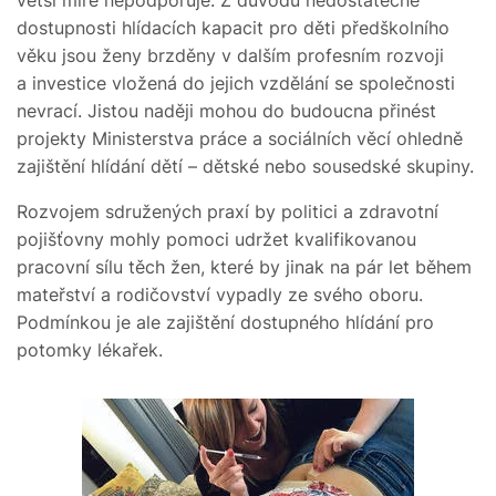
větší míře nepodporuje. Z důvodů nedostatečné
dostupnosti hlídacích kapacit pro děti předškolního
věku jsou ženy brzděny v dalším profesním rozvoji
a investice vložená do jejich vzdělání se společnosti
nevrací. Jistou naději mohou do budoucna přinést
projekty Ministerstva práce a sociálních věcí ohledně
zajištění hlídání dětí – dětské nebo sousedské skupiny.
Rozvojem sdružených praxí by politici a zdravotní
pojišťovny mohly pomoci udržet kvalifikovanou
pracovní sílu těch žen, které by jinak na pár let během
mateřství a rodičovství vypadly ze svého oboru.
Podmínkou je ale zajištění dostupného hlídání pro
potomky lékařek.