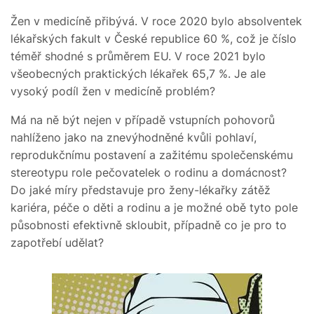
Žen v medicíně přibývá. V roce 2020 bylo absolventek
lékařských fakult v České republice 60 %, což je číslo
téměř shodné s průměrem EU. V roce 2021 bylo
všeobecných praktických lékařek 65,7 %. Je ale
vysoký podíl žen v medicíně problém?
Má na ně být nejen v případě vstupních pohovorů
nahlíženo jako na znevýhodněné kvůli pohlaví,
reprodukčnímu postavení a zažitému společenskému
stereotypu role pečovatelek o rodinu a domácnost?
Do jaké míry představuje pro ženy-lékařky zátěž
kariéra, péče o děti a rodinu a je možné obě tyto pole
působnosti efektivně skloubit, případně co je pro to
zapotřebí udělat?