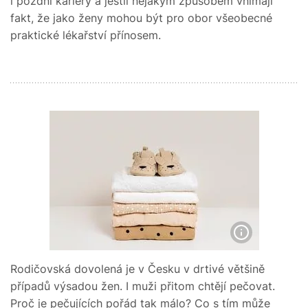
i pozdní kariéry a jestli nějakým způsobem vnímají
fakt, že jako ženy mohou být pro obor všeobecné
praktické lékařství přínosem.
Rodičovská dovolená je v Česku v drtivé většině
případů výsadou žen. I muži přitom chtějí pečovat.
Proč je pečujících pořád tak málo? Co s tím může