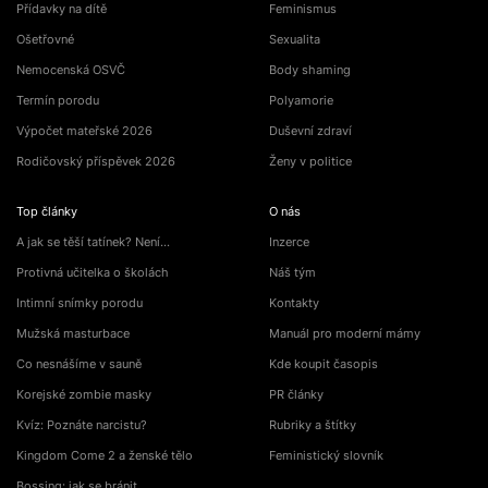
Přídavky na dítě
Feminismus
Ošetřovné
Sexualita
Nemocenská OSVČ
Body shaming
Termín porodu
Polyamorie
Výpočet mateřské 2026
Duševní zdraví
Rodičovský příspěvek 2026
Ženy v politice
Top články
O nás
A jak se těší tatínek? Není…
Inzerce
Protivná učitelka o školách
Náš tým
Intimní snímky porodu
Kontakty
Mužská masturbace
Manuál pro moderní mámy
Co nesnášíme v sauně
Kde koupit časopis
Korejské zombie masky
PR články
Kvíz: Poznáte narcistu?
Rubriky a štítky
Kingdom Come 2 a ženské tělo
Feministický slovník
Bossing: jak se bránit