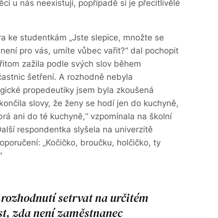
i u nás neexistují, popřípadě si je přecitlivělé
ra ke studentkám „Jste slepice, množte se
a není pro vás, umíte vůbec vařit?“ dal pochopit
 přitom zažila podle svých slov během
častnic šetření. A rozhodně nebyla
rgické propedeutiky jsem byla zkoušená
ončila slovy, že ženy se hodí jen do kuchyně,
rá ani do té kuchyně,“ vzpomínala na školní
Další respondentka slyšela na univerzitě
oručení: „Kočičko, broučku, holčičko, ty
“
rozhodnutí setrvat na určitém
st, zda není zaměstnanec