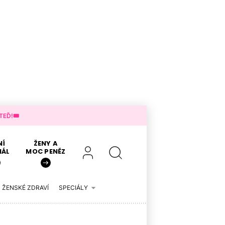
EĎ!🎟️
NÍ
ŽENY A
IÁL
MOC PENĚZ
ŽENSKÉ ZDRAVÍ
SPECIÁLY