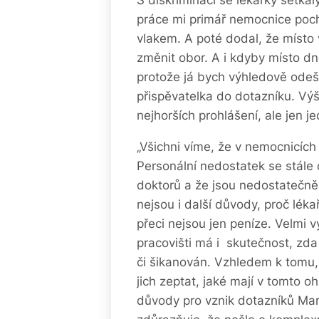
S diskriminací se lékařky setka
práce mi primář nemocnice pochv
vlakem. A poté dodal, že místo 
změnit obor. A i kdyby místo dn
protože já bych výhledově ode
přispěvatelka do dotazníku. Vý
nejhorších prohlášení, ale jen 
„Všichni víme, že v nemocnicích 
Personální nedostatek se stále d
doktorů a že jsou nedostatečně
nejsou i další důvody, proč léka
přeci nejsou jen peníze. Velmi 
pracovišti má i skutečnost, zd
či šikanován. Vzhledem k tomu, 
jich zeptat, jaké mají v tomto o
důvody pro vznik dotazníků Mart