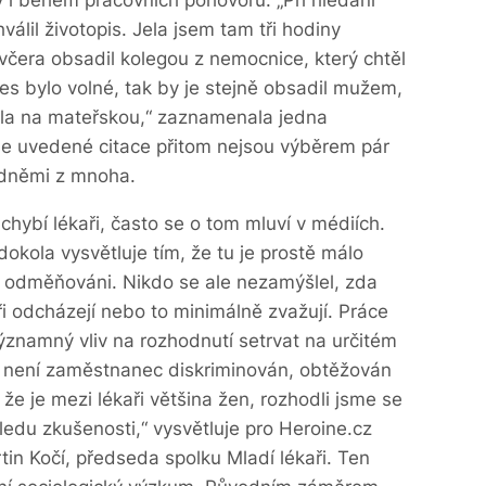
ly i během pracovních pohovorů. „Při hledání
álil životopis. Jela jsem tam tři hodiny
včera obsadil kolegou z nemocnice, který chtěl
es bylo volné, tak by je stejně obsadil mužem,
šla na mateřskou,“ zaznamenala jedna
še uvedené citace přitom nejsou výběrem pár
jedněmi z mnoha.
chybí lékaři, často se o tom mluví v médiích.
okola vysvětluje tím, že tu je prostě málo
 odměňováni. Nikdo se ale nezamýšlel, zda
ři odcházejí nebo to minimálně zvažují. Práce
významný vliv na rozhodnutí setrvat na určitém
a není zaměstnanec diskriminován, obtěžován
že je mezi lékaři většina žen, rozhodli jsme se
hledu zkušenosti,“ vysvětluje pro Heroine.cz
in Kočí, předseda spolku Mladí lékaři. Ten