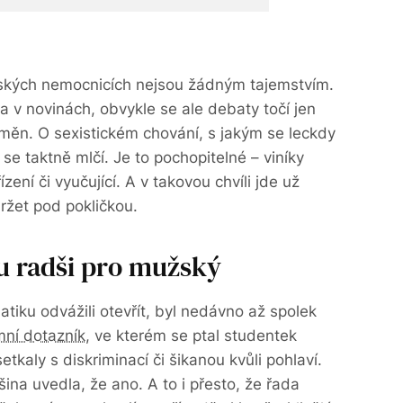
ských nemocnicích nejsou žádným tajemstvím.
 v novinách, obvykle se ale debaty točí jen
ěn. O sexistickém chování, s jakým se leckdy
 se taktně mlčí. Je to pochopitelné – viníky
ízení či vyučující. A v takovou chvíli jde už
držet pod pokličkou.
u radši pro mužský
tiku odvážili otevřít, byl nedávno až spolek
mní dotazník
, ve kterém se ptal studentek
tkaly s diskriminací či šikanou kvůli pohlaví.
ina uvedla, že ano. A to i přesto, že řada