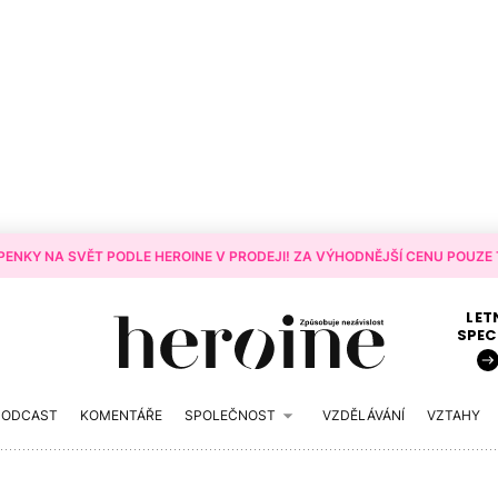
ENKY NA SVĚT PODLE HEROINE V PRODEJI! ZA VÝHODNĚJŠÍ CENU POUZE T
LET
SPEC
PODCAST
KOMENTÁŘE
SPOLEČNOST
VZDĚLÁVÁNÍ
VZTAHY