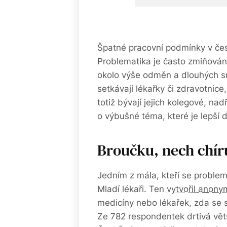
Špatné pracovní podmínky v če
Problematika je často zmiňována
okolo výše odměn a dlouhých sm
setkávají lékařky či zdravotnice,
totiž bývají jejich kolegové, nadř
o výbušné téma, které je lepší 
Broučku, nech chír
Jedním z mála, kteří se problema
Mladí lékaři. Ten
vytvořil anony
medicíny nebo lékařek, zda se se
Ze 782 respondentek drtivá větš