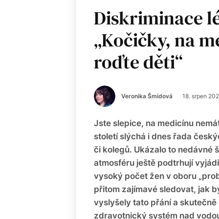
Diskriminace l
„Kočičky, na m
roďte děti“
Veronika Šmídová
18. srpen 20
Jste slepice, na medicínu nemát
století slýchá i dnes řada česk
či kolegů. Ukázalo to nedávné š
atmosféru ještě podtrhují vyjádř
vysoký počet žen v oboru „probl
přitom zajímavé sledovat, jak 
vyslyšely tato přání a skutečně 
zdravotnický systém nad vodo