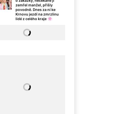
o zakázky, nečekaně jí
zemřel manžel, přišly
povodně. Dnes za ní ke
Krnovu jezdí na zmrzlinu
lidé z celého kraje