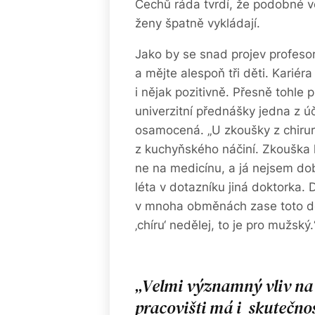
Čechů ráda tvrdí, že podobné věc
ženy špatně vykládají.
Jako by se snad projev profeso
a mějte alespoň tři děti. Kariér
i nějak pozitivně. Přesně tohle
univerzitní přednášky jedna z ú
osamocená. „U zkoušky z chiru
z kuchyňského náčiní. Zkouška k
ne na medicínu, a já nejsem dob
léta v dotazníku jiná doktorka. 
v mnoha obměnách zase toto dop
‚chíru‘ nedělej, to je pro mužský.
Velmi významný vliv na 
pracovišti má i skutečno