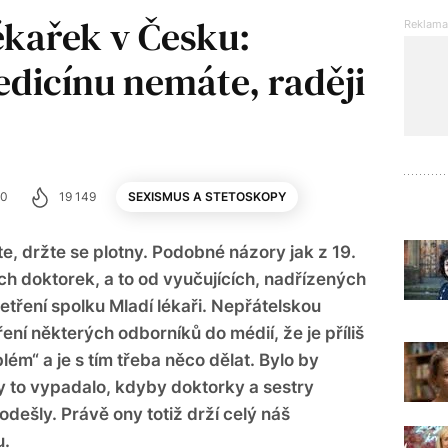
ékařek v Česku:
edicínu nemáte, raději
20
19 149
SEXISMUS A STETOSKOPY
e, držte se plotny. Podobné názory jak z 19.
ých doktorek, a to od vyučujících, nadřízených
etření spolku Mladí lékaři. Nepřátelskou
ení některých odborníků do médií, že je příliš
ém“ a je s tím třeba něco dělat. Bylo by
by to vypadalo, kdyby doktorky a sestry
odešly. Právě ony totiž drží celý náš
u.