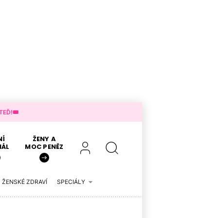
EĎ!🎟️
NÍ
ŽENY A
IÁL
MOC PENĚZ
ŽENSKÉ ZDRAVÍ
SPECIÁLY