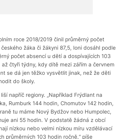
lním roce 2018/2019 činil průměrný počet
eského žáka či žákyni 87,5, loni dosáhl podle
ný počet absencí u dětí a dospívajících 103
i až čtyři týdny, kdy dítě mezi zářím a červnem
nt se dá jen těžko vysvětlit jinak, než že děti
hodit do školy.
liší napříč regiony. „Například Frýdlant na
áka, Rumburk 144 hodin, Chomutov 142 hodin,
straně tu máme Nový Bydžov nebo Humpolec,
je ani 55 hodin. V podstatě žádná z obcí
mají nízkou nebo velmi nízkou míru vzdělávací
h průměrných 103 hodin ročně,“ píše