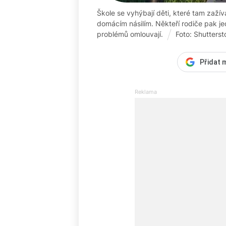
Škole se vyhýbají děti, které tam zažíva
domácím násilím. Někteří rodiče pak j
problémů omlouvají.
Foto: Shutterst
Přidat 