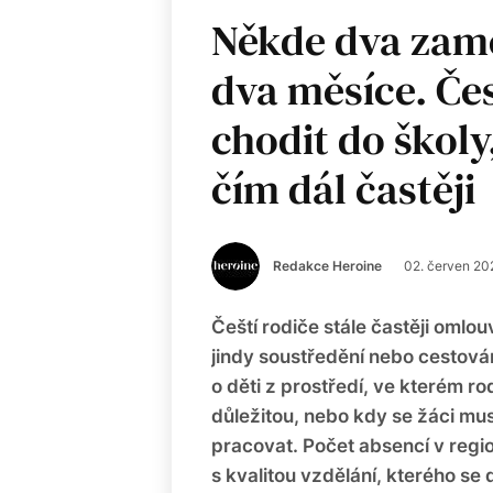
Někde dva zame
dva měsíce. Čes
chodit do školy
čím dál častěji
Redakce Heroine
02. červen 20
Čeští rodiče stále častěji omlo
jindy soustředění nebo cestová
o děti z prostředí, ve kterém r
důležitou, nebo kdy se žáci mus
pracovat. Počet absencí v regi
s kvalitou vzdělání, kterého se 