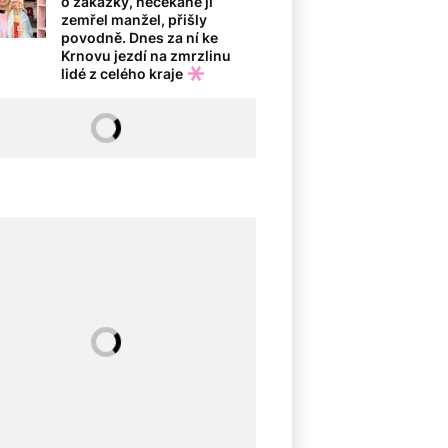
o zakázky, nečekaně jí
zemřel manžel, přišly
povodně. Dnes za ní ke
Krnovu jezdí na zmrzlinu
lidé z celého kraje