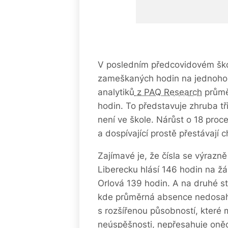
V posledním předcovidovém ško
zameškaných hodin na jednoho č
analytiků
z PAQ Research
průměr
hodin. To představuje zhruba tř
není ve škole. Nárůst o 18 proce
a dospívající prostě přestávají c
Zajímavé je, že čísla se výrazně 
Liberecku hlásí 146 hodin na ž
Orlová 139 hodin. A na druhé 
kde průměrná absence nedosahu
s rozšířenou působností, které 
neúspěšnosti, nepřesahuje oněc