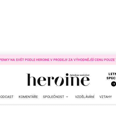
ENKY NA SVĚT PODLE HEROINE V PRODEJI! ZA VÝHODNĚJŠÍ CENU POUZE T
LET
SPEC
PODCAST
KOMENTÁŘE
SPOLEČNOST
VZDĚLÁVÁNÍ
VZTAHY