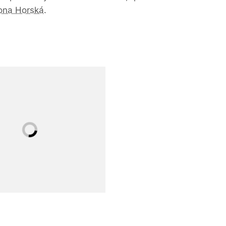
ona Horská
.