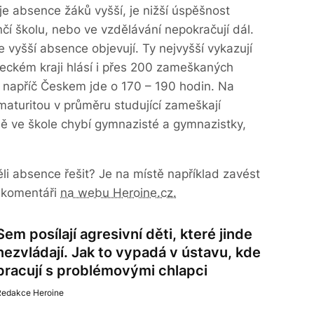
je absence žáků vyšší, je nižší úspěšnost
nčí školu, nebo ve vzdělávání nepokračují dál.
se vyšší absence objevují. Ty nejvyšší vykazují
steckém kraji hlásí i přes 200 zameškaných
 napříč Českem jde o 170 – 190 hodin. Na
maturitou v průměru studující zameškají
ě ve škole chybí gymnazisté a gymnazistky,
i absence řešit? Je na místě například zavést
v komentáři
na webu Heroine.cz.
Sem posílají agresivní děti, které jinde
nezvládají. Jak to vypadá v ústavu, kde
pracují s problémovými chlapci
Redakce Heroine