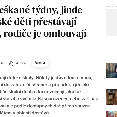
škané týdny, jinde
ké děti přestávají
, rodiče je omlouvají
26
45 587
ŠKOLA
uvají děti ze školy. Někdy je důvodem nemoc,
ní do zahraničí. V mnoha případech jde ale
odiče školní docházku nevnímají jako tak
í starat o své mladší sourozence nebo začínají
onu ale podle dostupných dat přímo souvisí
dětem v oblasti dostává.