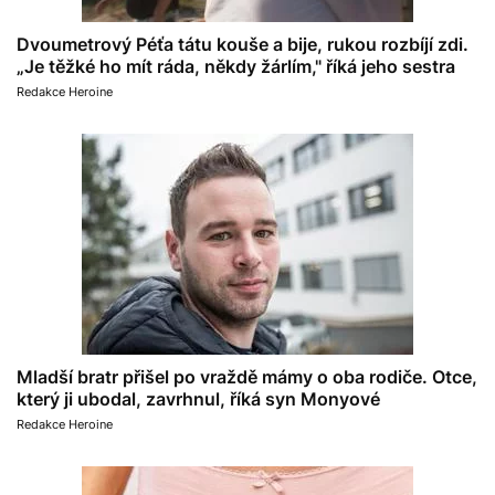
Dvoumetrový Péťa tátu kouše a bije, rukou rozbíjí zdi.
„Je těžké ho mít ráda, někdy žárlím," říká jeho sestra
Redakce Heroine
Mladší bratr přišel po vraždě mámy o oba rodiče. Otce,
který ji ubodal, zavrhnul, říká syn Monyové
Redakce Heroine