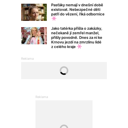
Pasťáky nemají v dnešní době
existovat. Nebezpečné děti
patří do vězení, říká odbornice
Jako tatérka přišla o zakázky,
nečekaně jí zemřel manžel,
přišly povodně. Dnes za ní ke
Krnovu jezdí na zmrzlinu lidé
z celého kraje