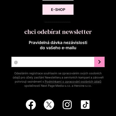
E-SHOP
chci odebírat newsletter
Pravidelná dávka nezávislosti
do vašeho e‑mailu
Odesláním registrace souhlasím se zpracováním svých osobních
údajů pro účely zasílání Newsletteru a servisních kampaní a zároveň
potvrzuji seznámení s
Podmínkami o zpracování osobních údajů
společností Next Page Media s.r.o. a Heroine s.r.o.