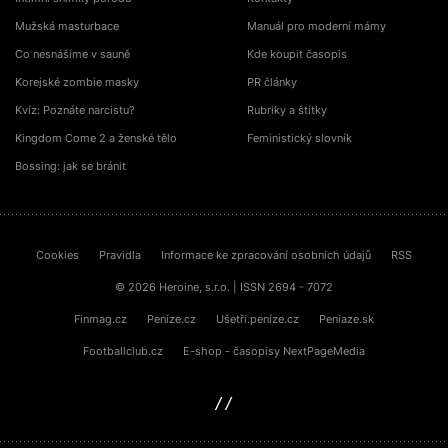
Mužská masturbace
Manuál pro moderní mámy
Co nesnášíme v sauně
Kde koupit časopis
Korejské zombie masky
PR články
Kvíz: Poznáte narcistu?
Rubriky a štítky
Kingdom Come 2 a ženské tělo
Feministický slovník
Bossing: jak se bránit
Cookies
Pravidla
Informace ke zpracování osobních údajů
RSS
© 2026 Heroine, s.r.o. | ISSN 2694 - 7072
Finmag.cz
Peníze.cz
Ušetři.peníze.cz
Peniaze.sk
Footballclub.cz
E-shop - časopisy NextPageMedia
sinfin.digital