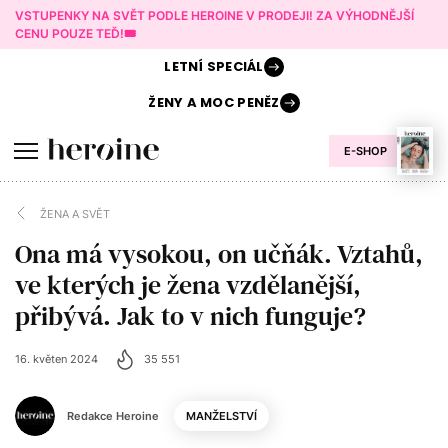
VSTUPENKY NA SVĚT PODLE HEROINE V PRODEJI! ZA VÝHODNĚJŠÍ
CENU POUZE TEĎ!🎟️
LETNÍ
SPECIÁL
ŽENY A
MOC PENĚZ
E-SHOP
ŽENA A SVĚT
Ona má vysokou, on učňák. Vztahů,
ve kterých je žena vzdělanější,
přibývá. Jak to v nich funguje?
16. květen 2024
35 551
Redakce Heroine
MANŽELSTVÍ