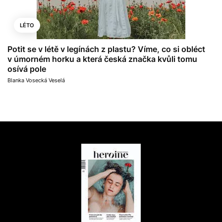
LÉTO
Potit se v létě v legínách z plastu? Víme, co si obléct
v úmorném horku a která česká značka kvůli tomu
osívá pole
Blanka Vosecká Veselá