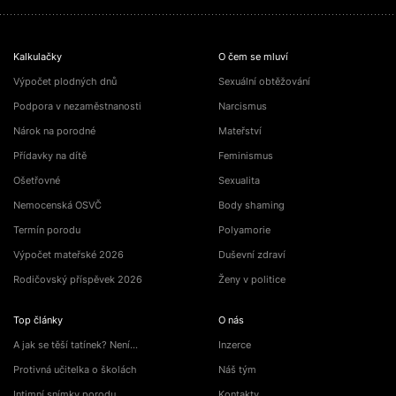
Kalkulačky
O čem se mluví
Výpočet plodných dnů
Sexuální obtěžování
Podpora v nezaměstnanosti
Narcismus
Nárok na porodné
Mateřství
Přídavky na dítě
Feminismus
Ošetřovné
Sexualita
Nemocenská OSVČ
Body shaming
Termín porodu
Polyamorie
Výpočet mateřské 2026
Duševní zdraví
Rodičovský příspěvek 2026
Ženy v politice
Top články
O nás
A jak se těší tatínek? Není…
Inzerce
Protivná učitelka o školách
Náš tým
Intimní snímky porodu
Kontakty