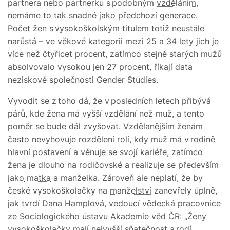
partnera nebo partnerku s podobným
vzděláním
,
nemáme to tak snadné jako předchozí generace.
Počet žen s vysokoškolským titulem totiž neustále
narůstá – ve věkové kategorii mezi 25 a 34 lety jich je
více než čtyřicet procent, zatímco stejně starých mužů
absolvovalo vysokou jen 27 procent, říkají data
neziskové společnosti Gender Studies.
Vyvodit se z toho dá, že v posledních letech přibývá
párů, kde žena má vyšší vzdělání než muž, a tento
poměr se bude dál zvyšovat. Vzdělanějším ženám
často nevyhovuje rozdělení rolí, kdy muž má v rodině
hlavní postavení a věnuje se svojí kariéře, zatímco
žena je dlouho na rodičovské a realizuje se především
jako
matka
a manželka. Zároveň ale neplatí, že by
české vysokoškolačky na
manželství
zanevřely úplně,
jak tvrdí Dana Hamplová, vedoucí vědecká pracovnice
ze Sociologického ústavu Akademie věd ČR: „Ženy
vysokoškolačky mají nejvyšší sňatečnost a rodí