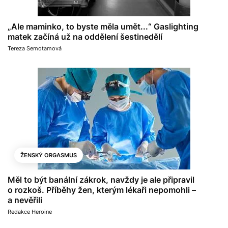
„Ale maminko, to byste měla umět...“ Gaslighting
matek začíná už na oddělení šestinedělí
Tereza Semotamová
ŽENSKÝ ORGASMUS
Měl to být banální zákrok, navždy je ale připravil
o rozkoš. Příběhy žen, kterým lékaři nepomohli –
a nevěřili
Redakce Heroine