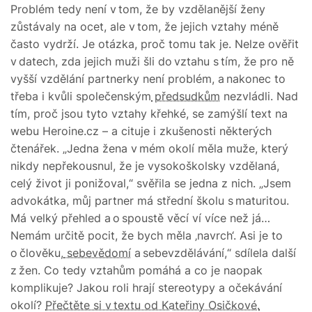
Problém tedy není v tom, že by vzdělanější ženy
zůstávaly na ocet, ale v tom, že jejich vztahy méně
často vydrží. Je otázka, proč tomu tak je. Nelze ověřit
v datech, zda jejich muži šli do vztahu s tím, že pro ně
vyšší vzdělání partnerky není problém, a nakonec to
třeba i kvůli společenským
předsudkům
nezvládli. Nad
tím, proč jsou tyto vztahy křehké, se zamýšlí text na
webu Heroine.cz – a cituje i zkušenosti některých
čtenářek. „Jedna žena v mém okolí měla muže, který
nikdy nepřekousnul, že je vysokoškolsky vzdělaná,
celý život ji ponižoval,“ svěřila se jedna z nich. „Jsem
advokátka, můj partner má střední školu s maturitou.
Má velký přehled a o spoustě věcí ví více než já…
Nemám určitě pocit, že bych měla ‚navrch‘. Asi je to
o člověku,
sebevědomí
a sebevzdělávání,“ sdílela další
z žen. Co tedy vztahům pomáhá a co je naopak
komplikuje? Jakou roli hrají stereotypy a očekávání
okolí?
Přečtěte si v textu od Kateřiny Osičkové.