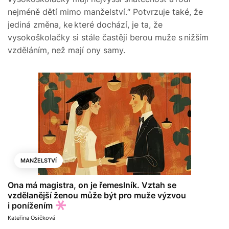
nejméně dětí mimo manželství.“ Potvrzuje také, že
jediná změna, ke které dochází, je ta, že
vysokoškolačky si stále častěji berou muže s nižším
vzděláním, než mají ony samy.
MANŽELSTVÍ
Ona má magistra, on je řemeslník. Vztah se
vzdělanější ženou může být pro muže výzvou
i ponížením
Kateřina Osičková