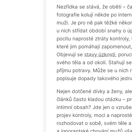
Nezřídka se stává, že oběti – čast
fotografie kolují někde po inter
muži. Je pro ně pak těžké něk
u nich střídat období snahy o 
pocitu naprosté ztráty kontroly,
které jim pomáhají zapomenout
Objevují se
stavy úzkosti
, poru
svého těla a od okolí. Stahují 
příjmu potravy. Může se u nich 
popisuje dopady takového jedná
Nejen dotčené dívky a ženy, ale
článků často kladou otázku – pr
intimní obsah? Jde jen o vzrušen
projev kontroly, moci a napros
rozhodovat o sobě, svém těle 
a ignorantské chování mužů vša