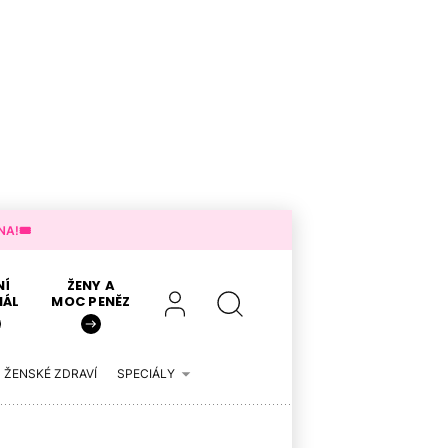
A!🎟️
NÍ
ŽENY A
IÁL
MOC PENĚZ
ŽENSKÉ ZDRAVÍ
SPECIÁLY