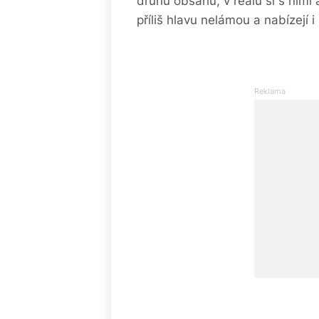
druhů obsahu, v reálu si s nimi 
příliš hlavu nelámou a nabízejí