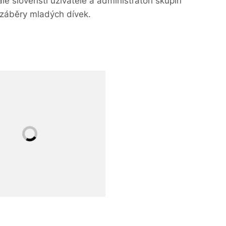
ale slovenští uživatelé a administrátoři skupin
 i záběry mladých dívek.