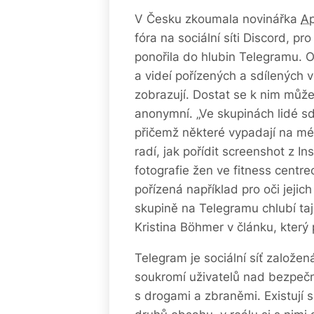
V Česku zkoumala novinářka
Ap
fóra na sociální síti Discord, p
ponořila do hlubin Telegramu. 
a videí pořízených a sdílených
zobrazují. Dostat se k nim může k
anonymní. „Ve skupinách lidé sdíl
přičemž některé vypadají na mé
radí, jak pořídit screenshot z I
fotografie žen ve fitness centre
pořízená například pro oči jejic
skupině na Telegramu chlubí tajn
Kristina Böhmer v článku, který p
Telegram je sociální síť založe
soukromí uživatelů nad bezpečno
s drogami a zbraněmi. Existují si