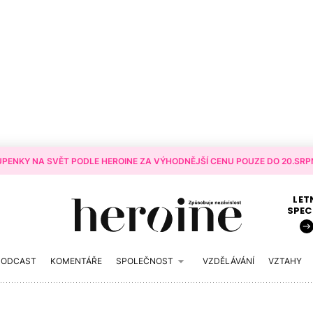
PENKY NA SVĚT PODLE HEROINE ZA VÝHODNĚJŠÍ CENU POUZE DO 20.SRPN
LET
SPEC
PODCAST
KOMENTÁŘE
SPOLEČNOST
VZDĚLÁVÁNÍ
VZTAHY