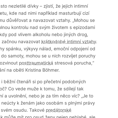
o nezletilé dívky – zjistí, že jejich intimní
netu, kde nad nimi například masturbují cizí
omu důvěřovat a navazovat vztahy. „Mohou se
úplnou kontrolu nad svým životem s epizodami
 kdy pod vlivem alkoholu nebo jiných drog,
, začnou navazovat
krátkodobé intimní vztahy
.
chy spánku, výkyvy nálad, emoční odpojení od
se do samoty, mohou se u nich rozvíjet poruchy
rozvinout
posttraumatická
stresová porucha,“
ní na oběti Kristina Böhmer.
 i běžní čtenáři si po přečetní podobných
oč? Co vede muže k tomu, že sdílejí tak
í a uvolnění, nebo je za tím něco víc? „Je to
té neúcty k ženám jako osobám s plnými právy
a svém osudu. Takové
predátorské
k může mít pro osud ženy nejen neblahé, ale