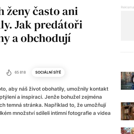
h ženy často ani
kly. Jak predátoři
ny a obchodují
65 818
SOCIÁLNÍ SÍTĚ
oto, aby náš život obohatily, umožnily kontakt
zptýlení a inspiraci. Jenže bohužel zejména
ejich temná stránka. Například to, že umožňují
ém množství sdíleli intimní fotografie a videa