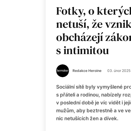
Fotky, o kterýc
netuší, že vzni
obcházejí záko
s intimitou
Redakce Heroine
03. únor 2025
Sociální sítě byly vymyšlené pr
s přáteli a rodinou, nabízely ro
v poslední době je víc vidět i j
mužům, aby beztrestně a ve velk
nic netušících žen a dívek.