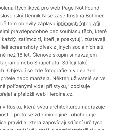
olena Rychlíková
pro web Page Not Found
ro slovenský Denník N se zase Kristina Böhmer
Obě tam objevily záplavu
intimních fotografií
 velmi pravděpodobně bez souhlasu těch, které
aždý, zatímco ti, kteří je poskytují, zůstávají
ejí screenshoty dívek z jiných sociálních sítí,
ně než 18 let. Členové skupin si navzájem
nstagramu nebo Snapchatu. Sdílejí také
ch. Objevují se zde fotografie a videa žen,
h přítele nebo manžela. Někteří uživatelé se ve
ě pořízenými videi při styku,“ popisuje
řejal a přeložil
web Heroine.cz
.
ná v Rusku, která svou architekturou nadřazuje
st. I proto se zde mimo jiné i obchoduje
ce pravidla, která zapovídají sdílení určitých