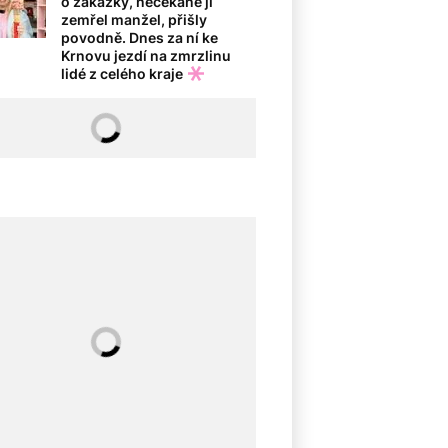
o zakázky, nečekaně jí
zemřel manžel, přišly
povodně. Dnes za ní ke
Krnovu jezdí na zmrzlinu
lidé z celého kraje