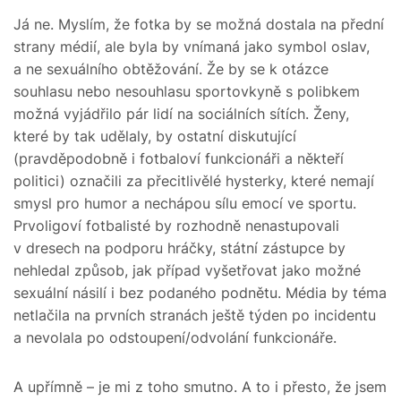
Já ne. Myslím, že fotka by se možná dostala na přední
strany médií, ale byla by vnímaná jako symbol oslav,
a ne sexuálního obtěžování. Že by se k otázce
souhlasu nebo nesouhlasu sportovkyně s polibkem
možná vyjádřilo pár lidí na sociálních sítích. Ženy,
které by tak udělaly, by ostatní diskutující
(pravděpodobně i fotbaloví funkcionáři a někteří
politici) označili za přecitlivělé hysterky, které nemají
smysl pro humor a nechápou sílu emocí ve sportu.
Prvoligoví fotbalisté by rozhodně nenastupovali
v dresech na podporu hráčky, státní zástupce by
nehledal způsob, jak případ vyšetřovat jako možné
sexuální násilí i bez podaného podnětu. Média by téma
netlačila na prvních stranách ještě týden po incidentu
a nevolala po odstoupení/odvolání funkcionáře.
A upřímně – je mi z toho smutno. A to i přesto, že jsem