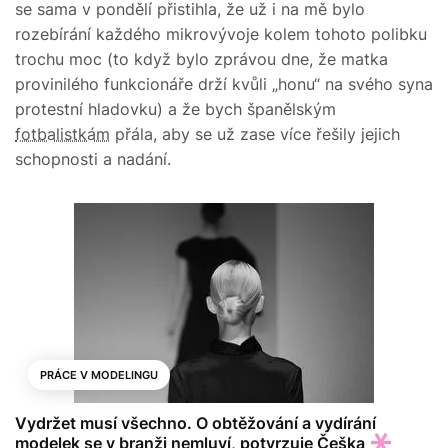
se sama v pondělí přistihla, že už i na mě bylo
rozebírání každého mikrovývoje kolem tohoto polibku
trochu moc (to když bylo zprávou dne, že matka
provinilého funkcionáře drží kvůli „honu“ na svého syna
protestní hladovku) a že bych španělským
fotbalistkám
přála, aby se už zase více řešily jejich
schopnosti a nadání.
PRÁCE V MODELINGU
Vydržet musí všechno. O obtěžování a vydírání
modelek se v branži nemluví, potvrzuje Češka