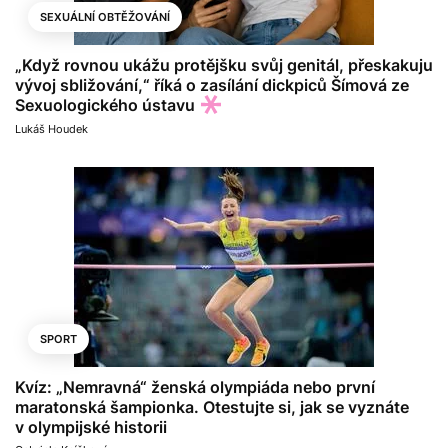
SEXUÁLNÍ OBTĚŽOVÁNÍ
„Když rovnou ukážu protějšku svůj genitál, přeskakuju
vývoj sbližování,“ říká o zasílání dickpiců Šímová ze
Sexuologického ústavu
Lukáš Houdek
SPORT
Kvíz: „Nemravná“ ženská olympiáda nebo první
maratonská šampionka. Otestujte si, jak se vyznáte
v olympijské historii