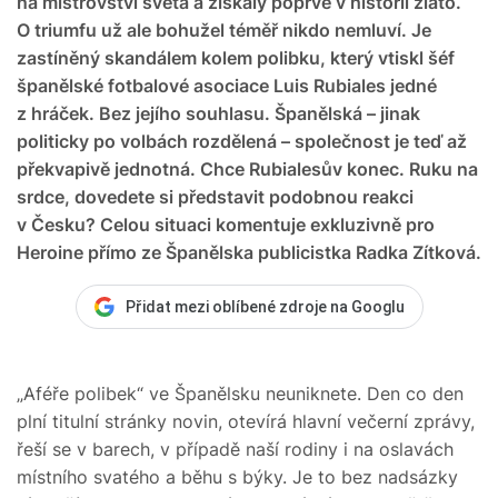
na mistrovství světa a získaly poprvé v historii zlato.
O triumfu už ale bohužel téměř nikdo nemluví. Je
zastíněný skandálem kolem polibku, který vtiskl šéf
španělské fotbalové asociace Luis Rubiales jedné
z hráček. Bez jejího souhlasu. Španělská – jinak
politicky po volbách rozdělená – společnost je teď až
překvapivě jednotná. Chce Rubialesův konec. Ruku na
srdce, dovedete si představit podobnou reakci
v Česku? Celou situaci komentuje exkluzivně pro
Heroine přímo ze Španělska publicistka Radka Zítková.
Přidat mezi oblíbené zdroje na Googlu
„Aféře polibek“ ve Španělsku neuniknete. Den co den
plní titulní stránky novin, otevírá hlavní večerní zprávy,
řeší se v barech, v případě naší rodiny i na oslavách
místního svatého a běhu s býky. Je to bez nadsázky