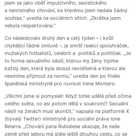
jsem se jako oběť impulzivního, sexistického
a nemístného chování, ke kterému jsem nedala žádný
souhlas,“ uvedla na sociálních sítích. „Zkrátka jsem
nebyla respektována.“
Co následovalo druhý den a celý týden – i kvůli
chybějící řádné omluvě –, je smršť reakcí spoluhráček,
mužských fotbalistů, celebrit a politiků a političek. „Je
to forma sexuálního násilí, kterou my ženy trpíme
každý den, která byla dosud neviditelná a kterou ale
nesmíme přijmout za normu,“ uvedla den po finále
španělská ministryně pro rovnost Irene Montero.
„Všichni jsme si pomysleli: Když tohle udělá před očima
celého světa, co asi potom dělá v soukromí? Sexuální
násilí na ženách musí skončit,“ napsala na platformě X
(bývalý Twitter) ministryně pro sociální práva Ione
Belarra. „Chování pana Rubialese ukazuje, že naše
země před sebou má stále ještě dlouhou cestu, co se