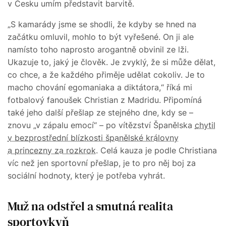
v Česku umím představit barvitě.
„S kamarády jsme se shodli, že kdyby se hned na
začátku omluvil, mohlo to být vyřešené. On ji ale
namísto toho naprosto arogantně obvinil ze lži.
Ukazuje to, jaký je člověk. Je zvyklý, že si může dělat,
co chce, a že každého přiměje udělat cokoliv. Je to
macho chování egomaniaka a diktátora,“ říká mi
fotbalový fanoušek Christian z Madridu. Připomíná
také jeho další přešlap ze stejného dne, kdy se –
znovu „v zápalu emocí“ – po vítězství Španělska
chytil
v bezprostřední blízkosti španělské královny
a princezny za rozkrok
. Celá kauza je podle Christiana
víc než jen sportovní přešlap, je to pro něj boj za
sociální hodnoty, který je potřeba vyhrát.
Muž na odstřel a smutná realita
sportovkyň