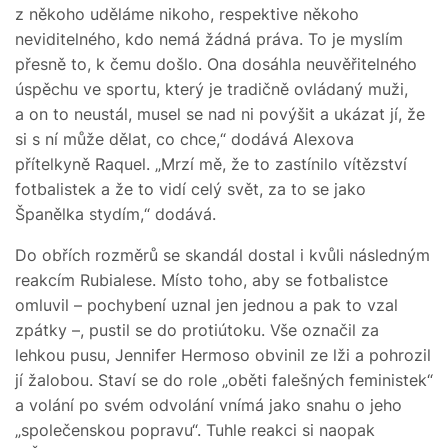
z někoho uděláme nikoho, respektive někoho
neviditelného, kdo nemá žádná práva. To je myslím
přesně to, k čemu došlo. Ona dosáhla neuvěřitelného
úspěchu ve sportu, který je tradičně ovládaný muži,
a on to neustál, musel se nad ni povýšit a ukázat jí, že
si s ní může dělat, co chce,“ dodává Alexova
přítelkyně Raquel. „Mrzí mě, že to zastínilo vítězství
fotbalistek a že to vidí celý svět, za to se jako
Španělka stydím,“ dodává.
Do obřích rozměrů se skandál dostal i kvůli následným
reakcím Rubialese. Místo toho, aby se fotbalistce
omluvil – pochybení uznal jen jednou a pak to vzal
zpátky –, pustil se do protiútoku. Vše označil za
lehkou pusu, Jennifer Hermoso obvinil ze lži a pohrozil
jí žalobou. Staví se do role „oběti falešných feministek“
a volání po svém odvolání vnímá jako snahu o jeho
„společenskou popravu“. Tuhle reakci si naopak