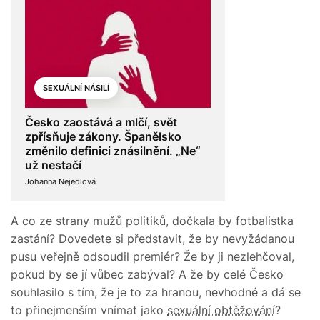
SEXUÁLNÍ NÁSILÍ
Česko zaostává a mlčí, svět
zpřísňuje zákony. Španělsko
změnilo definici znásilnění. „Ne“
už nestačí
Johanna Nejedlová
A co ze strany mužů politiků, dočkala by fotbalistka
zastání? Dovedete si představit, že by nevyžádanou
pusu veřejně odsoudil premiér? Že by ji nezlehčoval,
pokud by se jí vůbec zabýval? A že by celé Česko
souhlasilo s tím, že je to za hranou, nevhodné a dá se
to přinejmenším vnímat jako
sexuální obtěžování
?