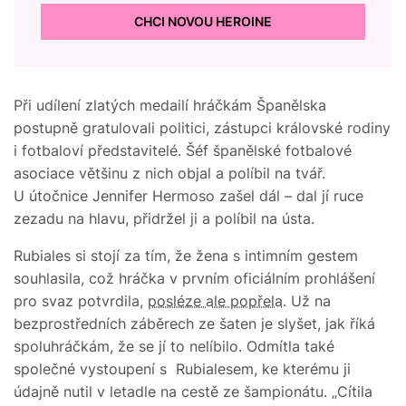
CHCI NOVOU HEROINE
Při udílení zlatých medailí hráčkám Španělska
postupně gratulovali politici, zástupci královské rodiny
i fotbaloví představitelé. Šéf španělské fotbalové
asociace většinu z nich objal a políbil na tvář.
U útočnice Jennifer Hermoso zašel dál – dal jí ruce
zezadu na hlavu, přidržel ji a políbil na ústa.
Rubiales si stojí za tím, že žena s intimním gestem
souhlasila, což hráčka v prvním oficiálním prohlášení
pro svaz potvrdila,
posléze ale popřela
. Už na
bezprostředních záběrech ze šaten je slyšet, jak říká
spoluhráčkám, že se jí to nelíbilo. Odmítla také
společné vystoupení s Rubialesem, ke kterému ji
údajně nutil v letadle na cestě ze šampionátu. „Cítila