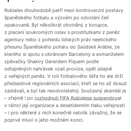
Rubiales dlouhodobě patří mezi kontroverzní postavy
španělského fotbalu a výzvám po odvolání čelí
opakovaně. Byl několikrát obviněný z korupce,
z placení soukromých oslav s prostitutkami z peněz
agentury nebo z pohledu lidských práv neetického
přesunu Španělského poháru do Saúdské Arábie, ze
kterého si spolu s obráncem Barcelony a exmanželem
zpěvačky Shakiry Gerardem Piquem podle
odtajněných nahrávek vzali provize, opět údajně
z veřejných peněz. V roli fotbalového šéfa ho ale drží
předsedové regionálních asociací, kteří se ho až dosud
zastávali, a byl tak neodvolatelný. Současný skandál je
– zřejmě i po
rozhodnutí FIFA Rubialese suspendova
t
v rámci její organizace a desetidenním tlaku veřejnosti
– i pro některé z nich konečně natolik závažný, že se
poprvé mluví o jeho možném konci.