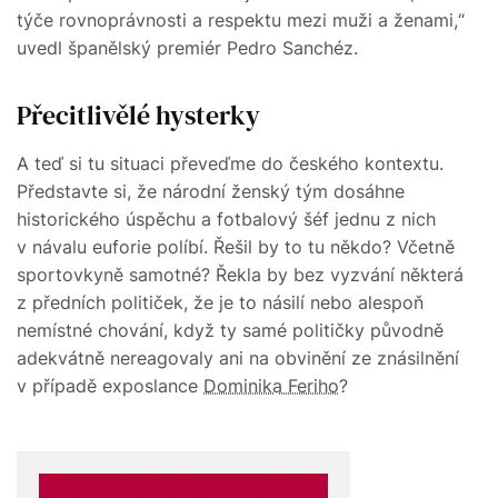
týče rovnoprávnosti a respektu mezi muži a ženami,“
uvedl španělský premiér Pedro Sanchéz.
Přecitlivělé hysterky
A teď si tu situaci převeďme do českého kontextu.
Představte si, že národní ženský tým dosáhne
historického úspěchu a fotbalový šéf jednu z nich
v návalu euforie políbí. Řešil by to tu někdo? Včetně
sportovkyně samotné? Řekla by bez vyzvání některá
z předních političek, že je to násilí nebo alespoň
nemístné chování, když ty samé političky původně
adekvátně nereagovaly ani na obvinění ze znásilnění
v případě exposlance
Dominika Feriho
?