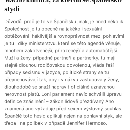
stydí
Důvodů, proč je to ve Španělsku jinak, je hned několik.
Společnost je tu obecně na jakékoli sexuální
obtěžování háklivější a rovnoprávnost mezi pohlavími
je tu i díky ministerstvu, které se této agendě věnuje,
mnohem zakotvenější, přirozenější a automatičtější.
Muži a ženy, případně partneři a partnerky, tu mají
stejně dlouhou rodičovskou dovolenou, vláda řeší
případy sexismu v jazyce, politické strany se tu
přejmenovávají tak, aby i v názvu zastupovaly ženy,
dlouhodobě se snaží napravit oficiálně uznávanou
nerovnost platů. Loni parlament navíc schválil úpravu
definice znásilnění – zákon lidově přezdívaný Ano
znamená ano vyžaduje před sexem výslovný souhlas.
Španělé toto heslo aplikují nejen na pohlavní styk, ale
třeba i na polibek v případě Jennifer Hermoso.