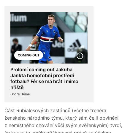
COMING OUT
Prolomí coming out Jakuba
Jankta homofobní prostředí
fotbalu? Fér se má hrát i mimo
hřiště
Ondřej Tůma
Část Rubialesových zastánců (včetně trenéra
ženského národního týmu, který sám čelil obvinění
z nemístného chování vůči svým svěřenkyním) tvrdí,
že kauza je uměle přiživovaná právě za účelem