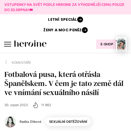
VSTUPENKY NA SVĚT PODLE HEROINE ZA VÝHODNĚJŠÍ CENU POUZE
DO 20.SRPNA!🎟️
LETNÍ
SPECIÁL
ŽENY A
MOC PENĚZ
E-SHOP
KOMENTÁŘE
Fotbalová pusa, která otřásla
Španělskem. V čem je tato země dál
ve vnímání sexuálního násilí
30. srpen 2023
11 962
Radka Zítková
SEXUÁLNÍ OBTĚŽOVÁNÍ