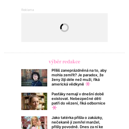
výběr redakce
Příliš zaneprázdněná na to, aby
mohla zemřít? Je paradox, že
ženy žijí déle než muži, říká
americká vědkyně
Pasťáky nemají v dnešní době
existovat. Nebezpečné děti
patří do vězení, říká odbornice
Jako tatérka přišla o zakázky,
nečekaně jí zemřel manžel,
přišly povodně. Dnes za ní ke