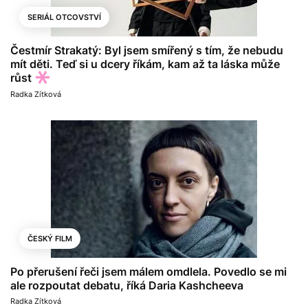
SERIÁL OTCOVSTVÍ
Čestmír Strakatý: Byl jsem smířený s tím, že nebudu
mít děti. Teď si u dcery říkám, kam až ta láska může
růst
Radka Zítková
ČESKÝ FILM
Po přerušení řeči jsem málem omdlela. Povedlo se mi
ale rozpoutat debatu, říká Daria Kashcheeva
Radka Zítková