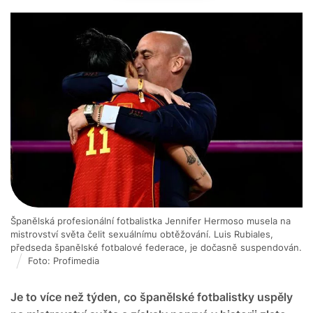
Španělská profesionální fotbalistka Jennifer Hermoso musela na
mistrovství světa čelit sexuálnímu obtěžování. Luis Rubiales,
předseda španělské fotbalové federace, je dočasně suspendován.
Foto: Profimedia
Je to více než týden, co španělské fotbalistky uspěly