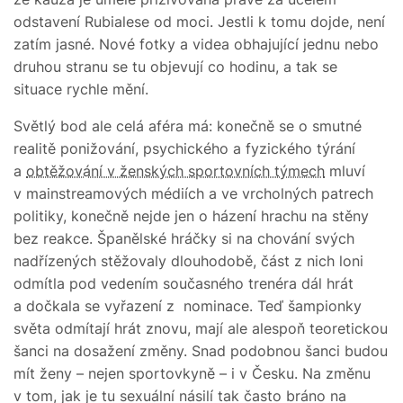
odstavení Rubialese od moci. Jestli k tomu dojde, není
zatím jasné. Nové fotky a videa obhajující jednu nebo
druhou stranu se tu objevují co hodinu, a tak se
situace rychle mění.
Světlý bod ale celá aféra má: konečně se o smutné
realitě ponižování, psychického a fyzického týrání
a
obtěžování v ženských sportovních týmech
mluví
v mainstreamových médiích a ve vrcholných patrech
politiky, konečně nejde jen o házení hrachu na stěny
bez reakce. Španělské hráčky si na chování svých
nadřízených stěžovaly dlouhodobě, část z nich loni
odmítla pod vedením současného trenéra dál hrát
a dočkala se vyřazení z nominace. Teď šampionky
světa odmítají hrát znovu, mají ale alespoň teoretickou
šanci na dosažení změny. Snad podobnou šanci budou
mít ženy – nejen sportovkyně – i v Česku. Na změnu
v tom, jak je tu sexuální násilí tak často bráno na