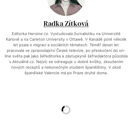
Radka Zítková
Editorka Heroine.cz. Vystudovala žurnalistiku na Univerzitě
Karlově a na Carleton University v Ottawě. V Kanadě poté několik
let psala o migraci a sociálních tématech. Téměř deset let
pracovala ve zpravodajství České televize, po přeskočení do on-
line světa pak jako šéfeditorka a zástupkyně šéfredaktora působila
v Aktuálně.cz. Nejvíc se odreaguje u dobré knížky, zkoušením
nových receptů a nekonečným studiem španělštiny. V okolí
španělské Valencie má po Praze druhé doma.