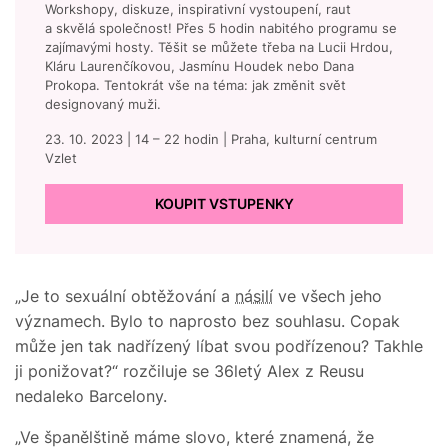
Workshopy, diskuze, inspirativní vystoupení, raut
a skvělá společnost! Přes 5 hodin nabitého programu se
zajímavými hosty. Těšit se můžete třeba na Lucii Hrdou,
Kláru Laurenčíkovou, Jasmínu Houdek nebo Dana
Prokopa. Tentokrát vše na téma: jak změnit svět
designovaný muži.
23. 10. 2023 | 14 – 22 hodin | Praha, kulturní centrum
Vzlet
KOUPIT VSTUPENKY
„Je to sexuální obtěžování a
násilí
ve všech jeho
významech. Bylo to naprosto bez souhlasu. Copak
může jen tak nadřízený líbat svou podřízenou? Takhle
ji ponižovat?“ rozčiluje se 36letý Alex z Reusu
nedaleko Barcelony.
„Ve španělštině máme slovo, které znamená, že