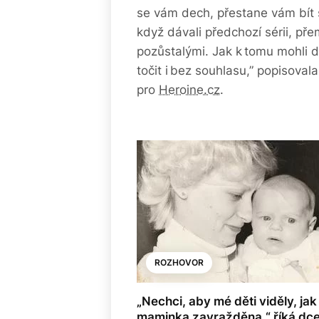
se vám dech, přestane vám bít s
když dávali předchozí sérii, pře
pozůstalými. Jak k tomu mohli d
točit i bez souhlasu,” popisoval
pro
Heroine.cz
.
ROZHOVOR
„Nechci, aby mé děti viděly, jak
maminka zavražděna,“ říká dc