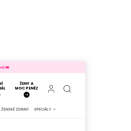
A!🎟️
NÍ
ŽENY A
IÁL
MOC PENĚZ
ŽENSKÉ ZDRAVÍ
SPECIÁLY