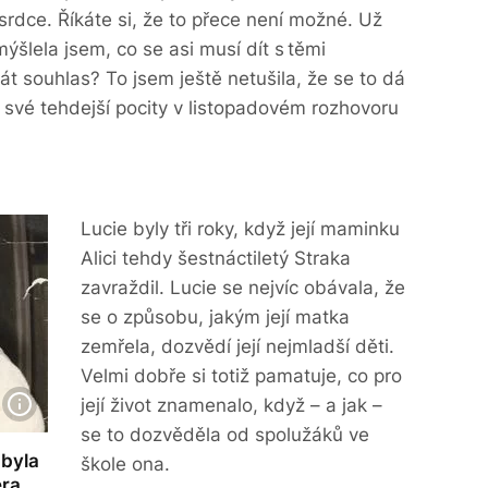
rdce. Říkáte si, že to přece není možné. Už
mýšlela jsem, co se asi musí dít s těmi
át souhlas? To jsem ještě netušila, že se to dá
a své tehdejší pocity v listopadovém rozhovoru
Lucie byly tři roky, když její maminku
Alici tehdy šestnáctiletý Straka
zavraždil. Lucie se nejvíc obávala, že
se o způsobu, jakým její matka
zemřela, dozvědí její nejmladší děti.
Velmi dobře si totiž pamatuje, co pro
její život znamenalo, když – a jak –
se to dozvěděla od spolužáků ve
 byla
škole ona.
era