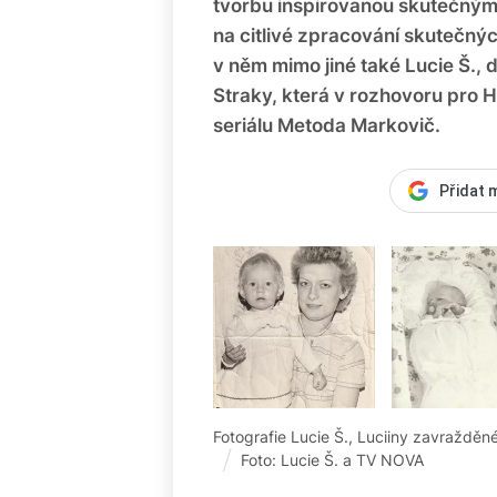
tvorbu inspirovanou skutečnými
na citlivé zpracování skutečný
v něm mimo jiné také Lucie Š., 
Straky, která v rozhovoru pro H
seriálu Metoda Markovič.
Přidat 
Fotografie Lucie Š., Luciiny zavraždě
Foto: Lucie Š. a TV NOVA