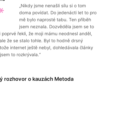
„Nikdy jsme nenašli sílu si o tom
doma povídat. Do jedenácti let to pro
mě bylo naprosté tabu. Ten příběh
jsem neznala. Dozvěděla jsem se to
i poprvé řekli, že moji mámu neodnesl anděl,
 ale že se stalo tohle. Byl to hodně drsný
tože internet ještě nebyl, dohledávala články
jsem to rozkrývala.“
lý rozhovor o kauzách Metoda