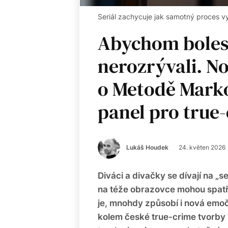
Seriál zachycuje jak samotný proces vy
Abychom boles
nerozrývali. N
o Metodě Marko
panel pro true
Lukáš Houdek
24. květen 2026
Diváci a divačky se dívají na „se
na téže obrazovce mohou spatřit
je, mnohdy způsobí i nová emoč
kolem české true-crime tvorby r