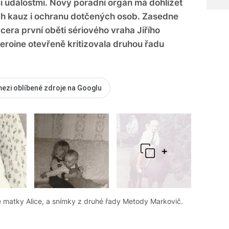
 událostmi. Nový poradní orgán má dohlížet
ch kauz i ochranu dotčených osob. Zasedne
dcera první oběti sériového vraha Jiřího
eroine otevřeně kritizovala druhou řadu
mezi oblíbené zdroje na Googlu
+
né matky Alice, a snímky z druhé řady Metody Markovič.