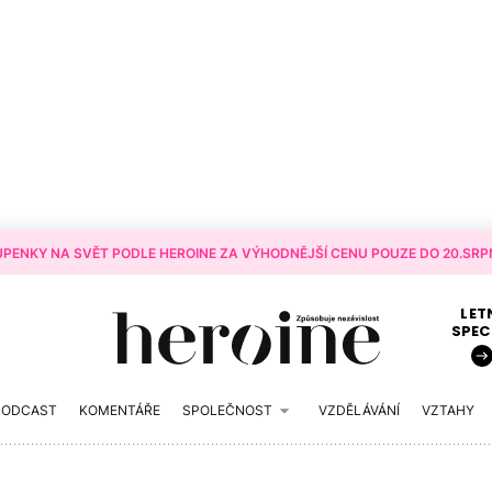
PENKY NA SVĚT PODLE HEROINE ZA VÝHODNĚJŠÍ CENU POUZE DO 20.SRPN
LET
SPEC
PODCAST
KOMENTÁŘE
SPOLEČNOST
VZDĚLÁVÁNÍ
VZTAHY