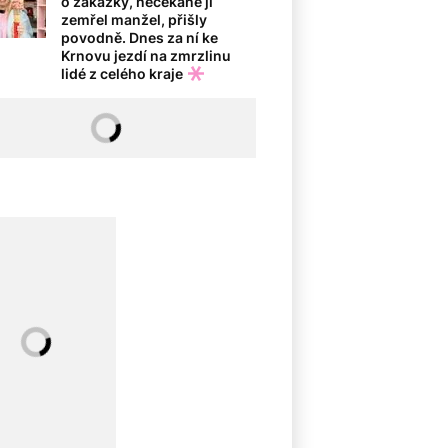
o zakázky, nečekaně jí
zemřel manžel, přišly
povodně. Dnes za ní ke
Krnovu jezdí na zmrzlinu
lidé z celého kraje