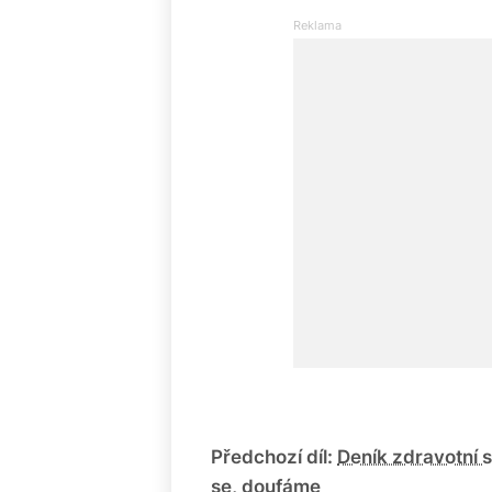
Předchozí díl:
Deník zdravotní 
se, doufáme