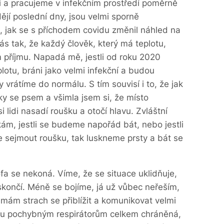
 a pracujeme v infekčním prostředí poměrně
ždějí poslední dny, jsou velmi sporně
é, jak se s příchodem covidu změnil náhled na
ás tak, že každý člověk, který má teplotu,
 příjmu. Napadá mě, jestli od roku 2020
plotu, bráni jako velmi infekční a budou
y vrátíme do normálu. S tím souvisí i to, že jak
 se psem a všimla jsem si, že místo
i lidi nasadí roušku a otočí hlavu. Zvláštní
kám, jestli se budeme napořád bát, nebo jestli
sejmout roušku, tak luskneme prsty a bát se
ofa se nekoná. Víme, že se situace uklidňuje,
skončí. Méně se bojíme, já už vůbec neřeším,
emám strach se přiblížit a komunikovat velmi
chu pochybným respirátorům celkem chráněná,