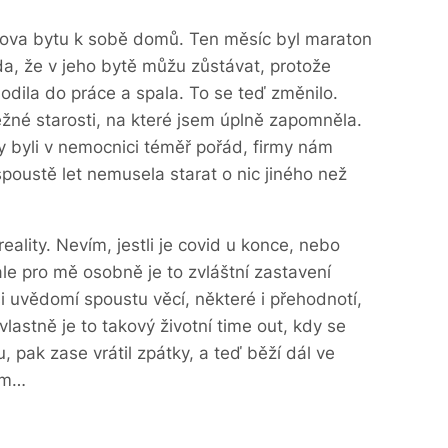
ynova bytu k sobě domů. Ten měsíc byl maraton
áda, že v jeho bytě můžu zůstávat, protože
hodila do práce a spala. To se teď změnilo.
ěžné starosti, na které jsem úplně zapomněla.
y byli v nemocnici téměř pořád, firmy nám
 spoustě let nemusela starat o nic jiného než
eality. Nevím, jestli je covid u konce, nebo
 ale pro mě osobně je to zvláštní zastavení
i uvědomí spoustu věcí, některé i přehodnotí,
vlastně je to takový životní time out, kdy se
vu, pak zase vrátil zpátky, a teď běží dál ve
tím…