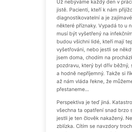
Už nebýváme každý den v práci
jistě. Pacienti, kteří k nám přijí
diagnostikovatelní a je zajímav
některé příznaky. Vypadá to u n
musí být vyšetřený na infekčním
budou všichni lidé, kteří mají te
vyšetřováni, nebo jestli se někd
jsem doma, chodím na procházky
pozdravu, který byl dřív běžný, s
a hodně nepříjemný. Takže si ří
až nám vláda řekne, že můžeme 
přestaneme…
Perspektiva je teď jiná. Katastr
všechna ta opatření snad brzo 
jestli je ten člověk nakažený. N
zblízka. Cítím se navzdory tro