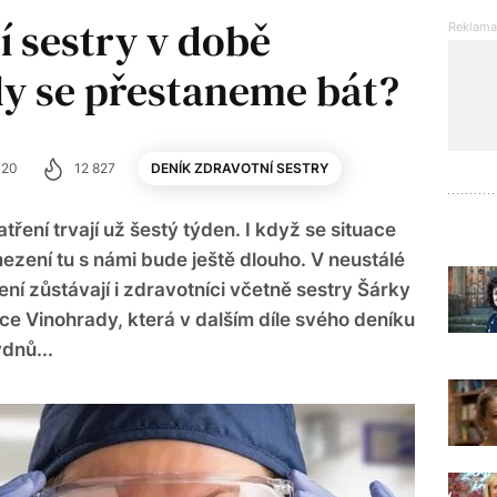
í sestry v době
y se přestaneme bát?
020
12 827
DENÍK ZDRAVOTNÍ SESTRY
ření trvají už šestý týden. I když se situace
zení tu s námi bude ještě dlouho. V neustálé
í zůstávají i zdravotníci včetně sestry Šárky
ce Vinohrady, která v dalším díle svého deníku
ýdnů...