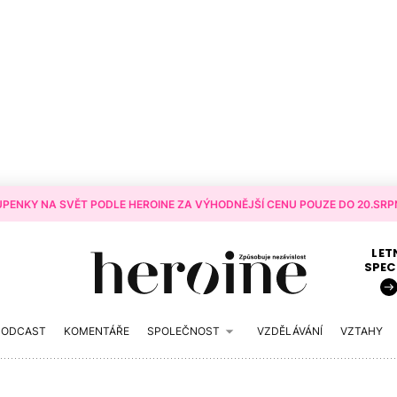
PENKY NA SVĚT PODLE HEROINE ZA VÝHODNĚJŠÍ CENU POUZE DO 20.SRPN
LET
SPEC
PODCAST
KOMENTÁŘE
SPOLEČNOST
VZDĚLÁVÁNÍ
VZTAHY