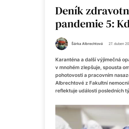
Deník zdravotn
pandemie 5: Kd
Šárka Albrechtová
27. duben 2
Karanténa a další výjimečná opat
v mnohém zlepšuje, spousta ome
pohotovosti a pracovním nasazen
Albrechtové z Fakultní nemocni
reflektuje události posledních t