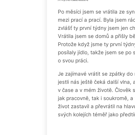
Po měsíci jsem se vrátila ze s
mezi prací a prací. Byla jsem r
zvlášť ty první týdny jsem jen c
Vrátila jsem se domů a přišly b
Protože když jsme ty první týdn
posílaly jídlo, takže jsem se po
o svou práci.
Je zajímavé vrátit se zpátky do r
jestli nás ještě čeká další vlna,
v čase a v mém životě. Člověk s
jak pracovně, tak i soukromě, a 
život zastavil a převrátil na hla
svých kolejích téměř jako před