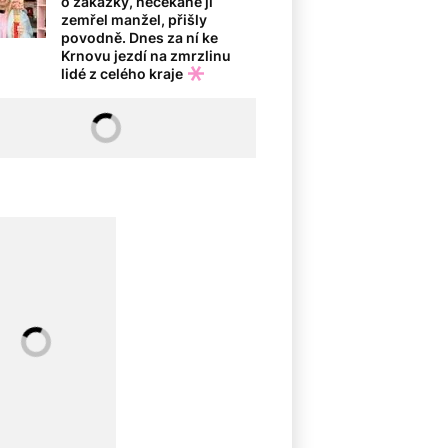
o zakázky, nečekaně jí
zemřel manžel, přišly
povodně. Dnes za ní ke
Krnovu jezdí na zmrzlinu
lidé z celého kraje