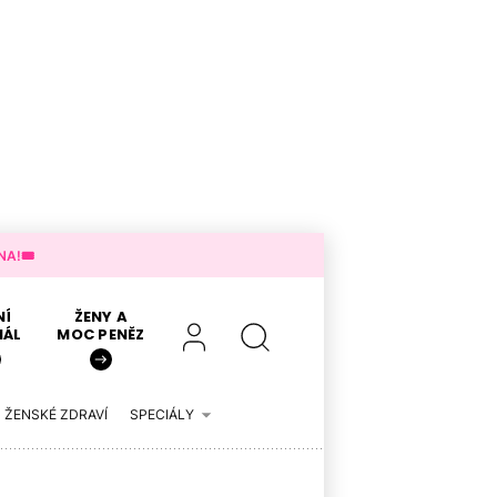
A!🎟️
NÍ
ŽENY A
IÁL
MOC PENĚZ
ŽENSKÉ ZDRAVÍ
SPECIÁLY