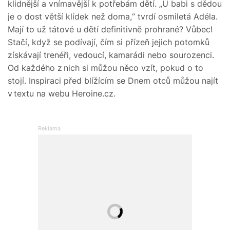
klidnější a vnímavější k potřebám dětí. „U babi s dědou
je o dost větší klídek než doma,“ tvrdí osmiletá Adéla.
Mají to už tátové u dětí definitivně prohrané? Vůbec!
Stačí, když se podívají, čím si přízeň jejich potomků
získávají trenéři, vedoucí, kamarádi nebo sourozenci.
Od každého z nich si můžou něco vzít, pokud o to
stojí. Inspiraci před blížícím se Dnem otců můžou najít
v textu na webu Heroine.cz.