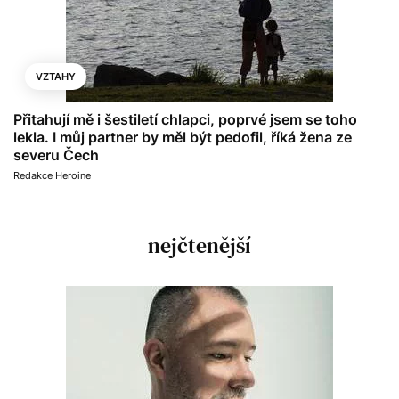
VZTAHY
Přitahují mě i šestiletí chlapci, poprvé jsem se toho
lekla. I můj partner by měl být pedofil, říká žena ze
severu Čech
Redakce Heroine
nejčtenější