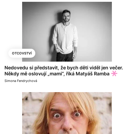
OTCOVSTVÍ
Nedovedu si představit, že bych děti viděl jen večer.
Někdy mě oslovují „mami“, říká Matyáš Ramba
Simona Fendrychová