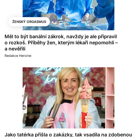
ŽENSKÝ ORGASMUS
Měl to být banální zákrok, navždy je ale připravil
o rozkoš. Příběhy žen, kterým lékaři nepomohli –
a nevěřili
Redakce Heroine
Jako tatérka přišla o zakázky, tak vsadila na zdobenou