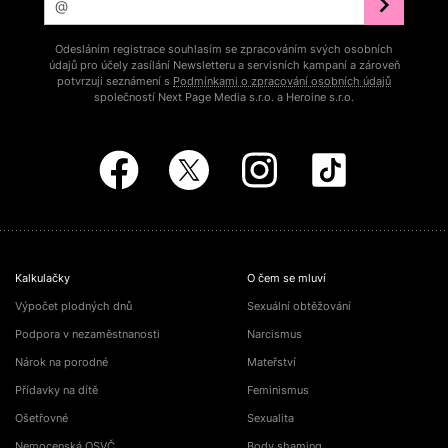
Odesláním registrace souhlasím se zpracováním svých osobních
údajů pro účely zasílání Newsletteru a servisních kampaní a zároveň
potvrzuji seznámení s
Podmínkami o zpracování osobních údajů
společností Next Page Media s.r.o. a Heroine s.r.o.
Kalkulačky
O čem se mluví
Výpočet plodných dnů
Sexuální obtěžování
Podpora v nezaměstnanosti
Narcismus
Nárok na porodné
Mateřství
Přídavky na dítě
Feminismus
Ošetřovné
Sexualita
Nemocenská OSVČ
Body shaming