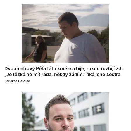
Dvoumetrový Péťa tátu kouše a bije, rukou rozbíjí zdi.
„Je těžké ho mít ráda, někdy žárlím," říká jeho sestra
Redakce Heroine