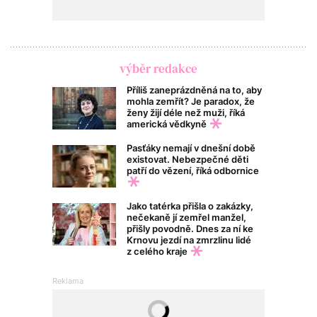
výběr redakce
Příliš zaneprázdněná na to, aby
mohla zemřít? Je paradox, že
ženy žijí déle než muži, říká
americká vědkyně
Pasťáky nemají v dnešní době
existovat. Nebezpečné děti
patří do vězení, říká odbornice
Jako tatérka přišla o zakázky,
nečekaně jí zemřel manžel,
přišly povodně. Dnes za ní ke
Krnovu jezdí na zmrzlinu lidé
z celého kraje