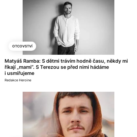
OTCOVSTVÍ
Matyáš Ramba: S dětmi trávím hodně času, někdy mi
říkají „mami“. S Terezou se před nimi hádáme
i usmiřujeme
Redakce Heroine