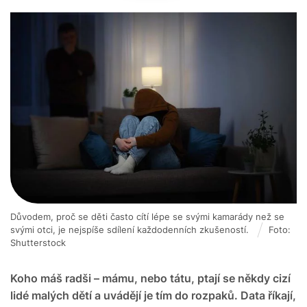
Důvodem, proč se děti často cítí lépe se svými kamarády než se
svými otci, je nejspíše sdílení každodenních zkušeností.
Foto:
Shutterstock
Koho máš radši – mámu, nebo tátu, ptají se někdy cizí
lidé malých dětí a uvádějí je tím do rozpaků. Data říkají,