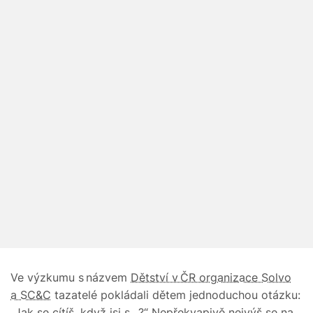
Ve výzkumu s názvem
Dětství v ČR organizace Solvo
a SC&C
tazatelé pokládali dětem jednoduchou otázku:
„Jak se cítíš, když jsi s…?“ Nepřekvapivě nejvýš se na