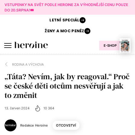
VSTUPENKY NA SVĚT PODLE HEROINE ZA VÝHODNĚJŠÍ CENU POUZE
DO 20.SRPNA!🎟️
LETNÍ
SPECIÁL
ŽENY A
MOC PENĚZ
E-SHOP
RODINA A VÝCHOVA
„Táta? Nevím, jak by reagoval.“ Proč
se české děti otcům nesvěřují a jak
to změnit
13. červen 2024
10 364
Redakce Heroine
OTCOVSTVÍ