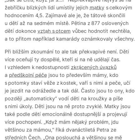
žebříčku blízkých lidí umístily jejich
matky
s celkovým
hodnocením 4,5. Zajímavé ale je, že tátové skončili
u dětí až na sedmém místě. Pětina z 877 oslovených
dětí dokonce
vztah s otcem
vůbec hodnotit nechtěla,
a to přitom například kamarády oznámkovaly všechny.
Při bližším zkoumání to ale tak překvapivé není. Děti
více oceňují ty dospělé, kteří si na ně udělají čas.
I vzhledem k nedostupnosti
zkrácených úvazků
a
předškolní péče
jsou to především mámy, kdo
s potomky staví věže z kostek, vaří s nimi a peče, učí
je jezdit na odrážedle a tak dál. Často jsou to ony, kdo
později „automaticky“ vodí děti na kroužky a píše
s nimi úkoly. Děti jsou na ně proto zvyklé. Matky jsou
také podle dětí emocionálně dostupnější a projevují
více pochopení. „Když mám nějaký problém, jdu
většinou za mámou,“ říká dvanáctiletá Petra ze
středních Čech. „Ona poslouchá a většinou se mě