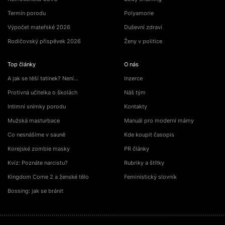
Termín porodu
Polyamorie
Výpočet mateřské 2026
Duševní zdraví
Rodičovský příspěvek 2026
Ženy v politice
Top články
O nás
A jak se těší tatínek? Není…
Inzerce
Protivná učitelka o školách
Náš tým
Intimní snímky porodu
Kontakty
Mužská masturbace
Manuál pro moderní mámy
Co nesnášíme v sauně
Kde koupit časopis
Korejské zombie masky
PR články
Kvíz: Poznáte narcistu?
Rubriky a štítky
Kingdom Come 2 a ženské tělo
Feministický slovník
Bossing: jak se bránit