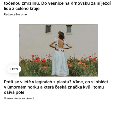
točenou zmrzlinu. Do vesnice na Krnovsku za ní jezdí
lidé z celého kraje
Redakce Heroine
LÉTO
Potit se v létě v legínách z plastu? Víme, co si obléct
v úmorném horku a která česká značka kvůli tomu
osívá pole
Blanka Vosecká Veselá