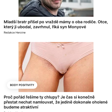
Mladší bratr přišel po vraždě mámy o oba rodiče. Otce,
který ji ubodal, zavrhnul, říká syn Monyové
Redakce Heroine
BODY POSITIVITY
Proč pořád řešíme ty chlupy? Je čas si konečně
přestat nechat namlouvat, že jedině dokonale oholené
budeme atraktivní