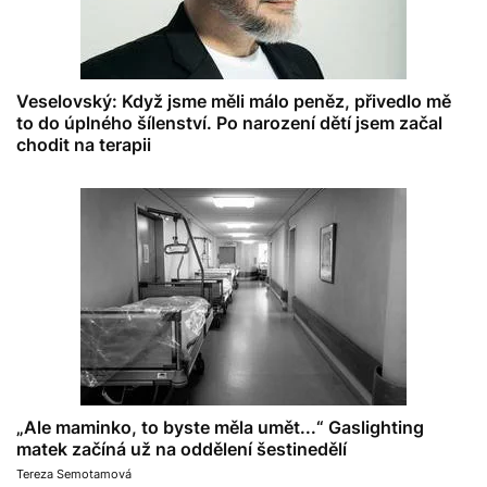
Veselovský: Když jsme měli málo peněz, přivedlo mě
to do úplného šílenství. Po narození dětí jsem začal
chodit na terapii
„Ale maminko, to byste měla umět...“ Gaslighting
matek začíná už na oddělení šestinedělí
Tereza Semotamová