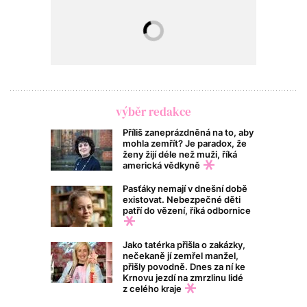
výběr redakce
Příliš zaneprázdněná na to, aby
mohla zemřít? Je paradox, že
ženy žijí déle než muži, říká
americká vědkyně
Pasťáky nemají v dnešní době
existovat. Nebezpečné děti
patří do vězení, říká odbornice
Jako tatérka přišla o zakázky,
nečekaně jí zemřel manžel,
přišly povodně. Dnes za ní ke
Krnovu jezdí na zmrzlinu lidé
z celého kraje