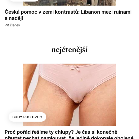
Česká pomoc v zemi kontrastů: Libanon mezi ruinami
a nadějí
PR článek
nejčtenější
BODY POSITIVITY
Proč pořád řešíme ty chlupy? Je čas si konečně
přestat nechat namlouvat, že jedině dokonale oholené