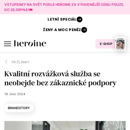
VSTUPENKY NA SVĚT PODLE HEROINE ZA VÝHODNĚJŠÍ CENU POUZE
DO 20.SRPNA!🎟️
LETNÍ
SPECIÁL
ŽENY A
MOC PENĚZ
E-SHOP
PR ČLÁNKY
Kvalitní rozvážková služba se
neobejde bez zákaznické podpory
19. únor 2024
BRANDSTORY