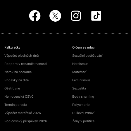
Kalkulačky
O čem se mluví
Výpočet plodných dnů
Sexuální obtěžování
Podpora v nezaměstnanosti
Narcismus
Nárok na porodné
Mateřství
Přídavky na dítě
Feminismus
Ošetřovné
Sexualita
Nemocenská OSVČ
Body shaming
Termín porodu
Polyamorie
Výpočet mateřské 2026
Duševní zdraví
Rodičovský příspěvek 2026
Ženy v politice