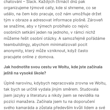
chatování – Slack. Každých čtrnáct dnů pak
organizujeme týmové cally, kde si shrneme, co se
událo, na čem kdo pracuje, což nám umožňuje držet
tým v obraze a adresovat informace plošně. Zároveň
se snažíme, aby v týmech probíhalo co nejvíc
osobních setkání jeden na jednoho, v rámci nichž
můžeme řešit osobní otázky. A samozřejmě pořádáme
teambuildingy, abychom minimalizovali pocit
anonymity, který může vzniknout, když často
pracujete online z domova.
Jak hodnotíte svou cestu ve Woltu, kde jste začínala
ještě na vysoké škole?
Úplně narovinu, kdybych nepracovala zrovna ve Woltu,
tak bych se určitě vydala jiným směrem. Studovala
jsem jazyky a literaturu a nikdy jsem se neviděla na
pozici manažera. Začínala jsem tu na doporučení
svého kamaráda a zůstala především kvůli lidem a své