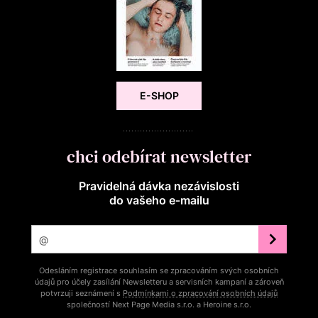
E-SHOP
chci odebírat newsletter
Pravidelná dávka nezávislosti
do vašeho e‑mailu
Odesláním registrace souhlasím se zpracováním svých osobních
údajů pro účely zasílání Newsletteru a servisních kampaní a zároveň
potvrzuji seznámení s
Podmínkami o zpracování osobních údajů
společností Next Page Media s.r.o. a Heroine s.r.o.