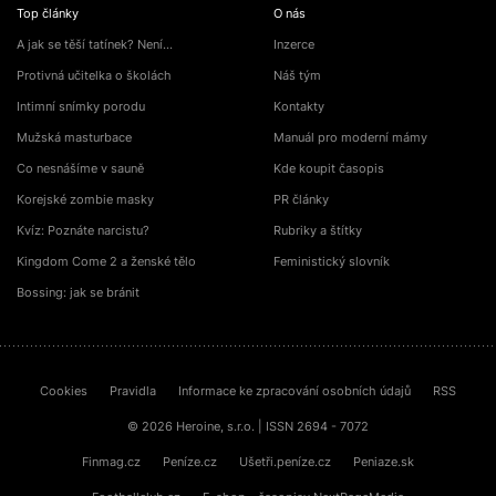
Top články
O nás
A jak se těší tatínek? Není…
Inzerce
Protivná učitelka o školách
Náš tým
Intimní snímky porodu
Kontakty
Mužská masturbace
Manuál pro moderní mámy
Co nesnášíme v sauně
Kde koupit časopis
Korejské zombie masky
PR články
Kvíz: Poznáte narcistu?
Rubriky a štítky
Kingdom Come 2 a ženské tělo
Feministický slovník
Bossing: jak se bránit
Cookies
Pravidla
Informace ke zpracování osobních údajů
RSS
© 2026 Heroine, s.r.o. | ISSN 2694 - 7072
Finmag.cz
Peníze.cz
Ušetři.peníze.cz
Peniaze.sk