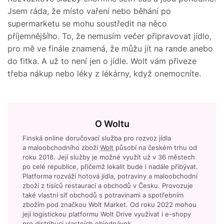
Jsem ráda, že místo vaření nebo běhání po
supermarketu se mohu soustředit na něco
příjemnějšího. To, že nemusím večer připravovat jídlo,
pro mě ve finále znamená, že můžu jít na rande anebo
do fitka. A už to není jen o jídle. Wolt vám přiveze
třeba nákup nebo léky z lékárny, když onemocníte.
O Woltu
Finská online doručovací služba pro rozvoz jídla
a maloobchodního zboží
Wolt
působí na českém trhu od
roku 2018. Její služby je možné využít už v 36 městech
po celé republice, přičemž lokalit bude i nadále přibývat.
Platforma rozváží hotová jídla, potraviny a maloobchodní
zboží z tisíců restaurací a obchodů v Česku. Provozuje
také vlastní síť obchodů s potravinami a spotřebním
zbožím pod značkou Wolt Market. Od roku 2022 mohou
její logistickou platformu Wolt Drive využívat i e-shopy
pro distribuci vlastních objednávek.