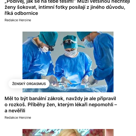
„Podívej, jak se na tebe těším!“ Muži většinou nechtějí
ženy šokovat, intimní fotky posílají z jiného důvodu,
říká odbornice
Redakce Heroine
ŽENSKÝ ORGASMUS
Měl to být banální zákrok, navždy je ale připravil
o rozkoš. Příběhy žen, kterým lékaři nepomohli –
a nevěřili
Redakce Heroine