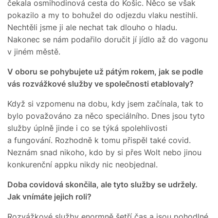
čekala osmihodinová cesta do Košic. Něco se však
pokazilo a my to bohužel do odjezdu vlaku nestihli.
Nechtěli jsme ji ale nechat tak dlouho o hladu.
Nakonec se nám podařilo doručit jí jídlo až do vagonu
v jiném městě.
V oboru se pohybujete už pátým rokem, jak se podle
vás rozvážkové služby ve společnosti etablovaly?
Když si vzpomenu na dobu, kdy jsem začínala, tak to
bylo považováno za něco speciálního. Dnes jsou tyto
služby úplně jinde i co se týká spolehlivosti
a fungování. Rozhodně k tomu přispěl také covid.
Neznám snad nikoho, kdo by si přes Wolt nebo jinou
konkurenční appku nikdy nic neobjednal.
Doba covidová skončila, ale tyto služby se udržely.
Jak vnímáte jejich roli?
Rozvážkové služby enormně šetří čas a jsou pohodlné.