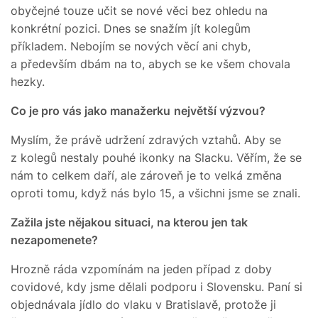
obyčejné touze učit se nové věci bez ohledu na
konkrétní pozici. Dnes se snažím jít kolegům
příkladem. Nebojím se nových věcí ani chyb,
a především dbám na to, abych se ke všem chovala
hezky.
Co je pro vás jako manažerku
největší výzvou?
Myslím, že právě udržení zdravých vztahů. Aby se
z kolegů nestaly pouhé ikonky na Slacku. Věřím, že se
nám to celkem daří, ale zároveň je to velká změna
oproti tomu, když nás bylo 15, a všichni jsme se znali.
Zažila jste nějakou situaci, na kterou jen tak
nezapomenete?
Hrozně ráda vzpomínám na jeden případ z doby
covidové, kdy jsme dělali podporu i Slovensku. Paní si
objednávala jídlo do vlaku v Bratislavě, protože ji