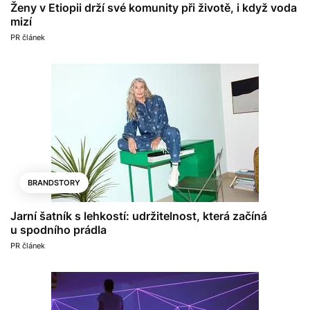
Ženy v Etiopii drží své komunity při životě, i když voda
mizí
PR článek
BRANDSTORY
Jarní šatník s lehkostí: udržitelnost, která začíná
u spodního prádla
PR článek