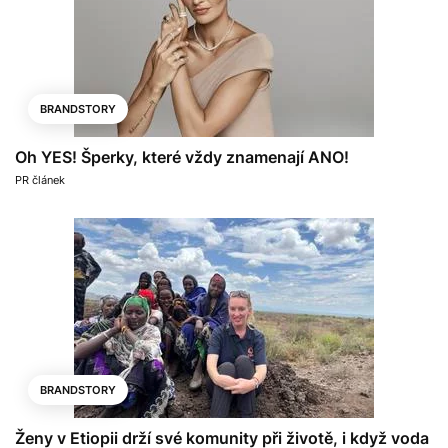
BRANDSTORY
Oh YES! Šperky, které vždy znamenají ANO!
PR článek
BRANDSTORY
Ženy v Etiopii drží své komunity při životě, i když voda