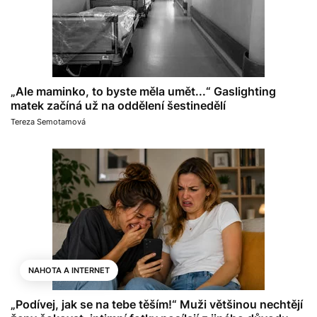
„Ale maminko, to byste měla umět...“ Gaslighting
matek začíná už na oddělení šestinedělí
Tereza Semotamová
NAHOTA A INTERNET
„Podívej, jak se na tebe těším!“ Muži většinou nechtějí