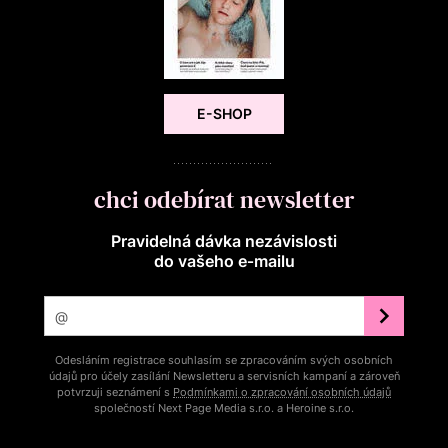
E-SHOP
chci odebírat newsletter
Pravidelná dávka nezávislosti
do vašeho e‑mailu
Odesláním registrace souhlasím se zpracováním svých osobních
údajů pro účely zasílání Newsletteru a servisních kampaní a zároveň
potvrzuji seznámení s
Podmínkami o zpracování osobních údajů
společností Next Page Media s.r.o. a Heroine s.r.o.