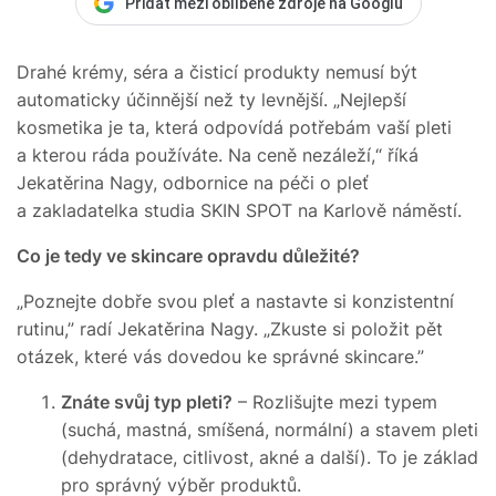
Přidat mezi oblíbené zdroje na Googlu
Drahé krémy, séra a čisticí produkty nemusí být
automaticky účinnější než ty levnější. „Nejlepší
kosmetika je ta, která odpovídá potřebám vaší pleti
a kterou ráda používáte. Na ceně nezáleží,“ říká
Jekatěrina Nagy, odbornice na péči o pleť
a zakladatelka studia SKIN SPOT na Karlově náměstí.
Co je tedy ve skincare opravdu důležité?
„Poznejte dobře svou pleť a nastavte si konzistentní
rutinu,” radí Jekatěrina Nagy. „Zkuste si položit pět
otázek, které vás dovedou ke správné skincare.”
Znáte svůj typ pleti?
– Rozlišujte mezi typem
(suchá, mastná, smíšená, normální) a stavem pleti
(dehydratace, citlivost, akné a další). To je základ
pro správný výběr produktů.