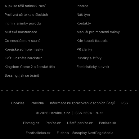
A jak se těší tatínek? Není…
Inzerce
Protivná učitelka o školách
Náš tým
Intimní snímky porodu
Kontakty
Mužská masturbace
Manuál pro moderní mámy
Co nesnášíme v sauně
Kde koupit časopis
Korejské zombie masky
PR články
Kvíz: Poznáte narcistu?
Rubriky a štítky
Kingdom Come 2 a ženské tělo
Feministický slovník
Bossing: jak se bránit
Cookies
Pravidla
Informace ke zpracování osobních údajů
RSS
© 2026 Heroine, s.r.o. | ISSN 2694 - 7072
Finmag.cz
Peníze.cz
Ušetři.peníze.cz
Peniaze.sk
Footballclub.cz
E-shop - časopisy NextPageMedia