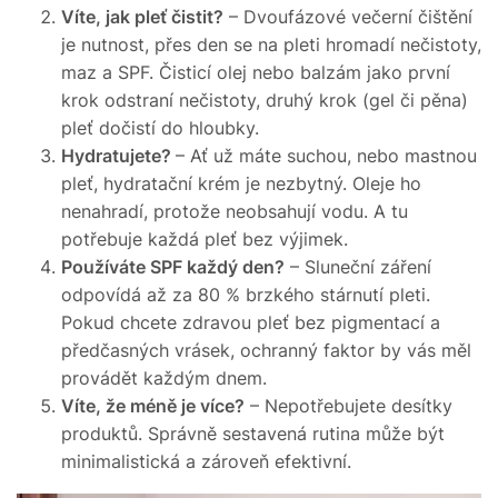
Víte, jak pleť čistit?
– Dvoufázové večerní čištění
je nutnost, přes den se na pleti hromadí nečistoty,
maz a SPF. Čisticí olej nebo balzám jako první
krok odstraní nečistoty, druhý krok (gel či pěna)
pleť dočistí do hloubky.
Hydratujete?
– Ať už máte suchou, nebo mastnou
pleť, hydratační krém je nezbytný. Oleje ho
nenahradí, protože neobsahují vodu. A tu
potřebuje každá pleť bez výjimek.
Používáte SPF každý den?
– Sluneční záření
odpovídá až za 80 % brzkého stárnutí pleti.
Pokud chcete zdravou pleť bez pigmentací a
předčasných vrásek, ochranný faktor by vás měl
provádět každým dnem.
Víte, že méně je více?
– Nepotřebujete desítky
produktů. Správně sestavená rutina může být
minimalistická a zároveň efektivní.