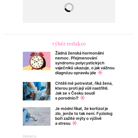
výběr redakce
Žádná ženská hormonální
nemoc. Přejmenování
syndromu polycystických
vaječníků ukazuje, o jak vážnou
diagnózu opravdu jde
Chtěli mě potrestat, říká žena,
kterou proti její vůli nastřihli.
Jak se v Česku soudí
s porodnicí?
Je módní říkat, že kortizol je
zlo, jenže to tak není. Fyziolog
boří zažité mýty o výživě
a stresu