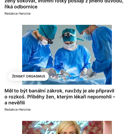
ženy šokovat, intimní fotky posílají z jiného důvodu,
říká odbornice
Redakce Heroine
ŽENSKÝ ORGASMUS
Měl to být banální zákrok, navždy je ale připravil
o rozkoš. Příběhy žen, kterým lékaři nepomohli –
a nevěřili
Redakce Heroine