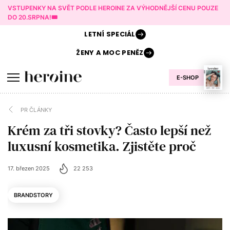
VSTUPENKY NA SVĚT PODLE HEROINE ZA VÝHODNĚJŠÍ CENU POUZE
DO 20.SRPNA!🎟️
LETNÍ
SPECIÁL
ŽENY A
MOC PENĚZ
E-SHOP
PR ČLÁNKY
Krém za tři stovky? Často lepší než
luxusní kosmetika. Zjistěte proč
17. březen 2025
22 253
BRANDSTORY