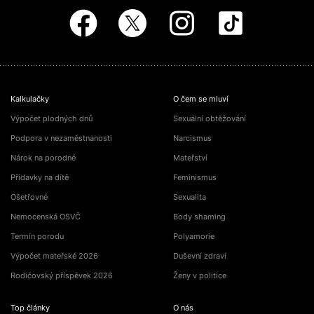
Kalkulačky
O čem se mluví
Výpočet plodných dnů
Sexuální obtěžování
Podpora v nezaměstnanosti
Narcismus
Nárok na porodné
Mateřství
Přídavky na dítě
Feminismus
Ošetřovné
Sexualita
Nemocenská OSVČ
Body shaming
Termín porodu
Polyamorie
Výpočet mateřské 2026
Duševní zdraví
Rodičovský příspěvek 2026
Ženy v politice
Top články
O nás