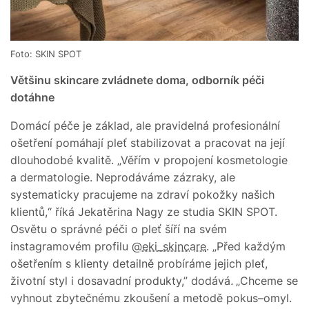
Foto: SKIN SPOT
Většinu skincare zvládnete doma, odborník péči
dotáhne
Domácí péče je základ, ale pravidelná profesionální
ošetření pomáhají pleť stabilizovat a pracovat na její
dlouhodobé kvalitě. „Věřím v propojení kosmetologie
a dermatologie. Neprodáváme zázraky, ale
systematicky pracujeme na zdraví pokožky našich
klientů,“ říká Jekatěrina Nagy ze studia SKIN SPOT.
Osvětu o správné péči o pleť šíří na svém
instagramovém profilu
@eki_skincare
. „Před každým
ošetřením s klienty detailně probíráme jejich pleť,
životní styl i dosavadní produkty,” dodává
.
„Chceme se
vyhnout zbytečnému zkoušení a metodě pokus–omyl.