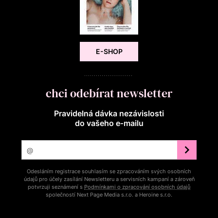
E-SHOP
chci odebírat newsletter
Pravidelná dávka nezávislosti
do vašeho e‑mailu
Odesláním registrace souhlasím se zpracováním svých osobních
údajů pro účely zasílání Newsletteru a servisních kampaní a zároveň
potvrzuji seznámení s
Podmínkami o zpracování osobních údajů
společností Next Page Media s.r.o. a Heroine s.r.o.