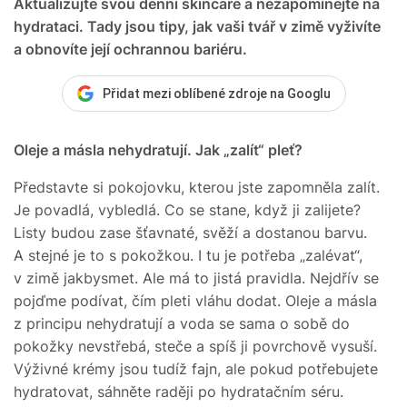
Aktualizujte svou denní skincare a nezapomínejte na
hydrataci. Tady jsou tipy, jak vaši tvář v zimě vyživíte
a obnovíte její ochrannou bariéru.
Přidat mezi oblíbené zdroje na Googlu
Oleje a másla nehydratují. Jak „zalít“ pleť?
Představte si pokojovku, kterou jste zapomněla zalít.
Je povadlá, vybledlá. Co se stane, když ji zalijete?
Listy budou zase šťavnaté, svěží a dostanou barvu.
A stejné je to s pokožkou. I tu je potřeba „zalévat“,
v zimě jakbysmet. Ale má to jistá pravidla. Nejdřív se
pojďme podívat, čím pleti vláhu dodat. Oleje a másla
z principu nehydratují a voda se sama o sobě do
pokožky nevstřebá, steče a spíš ji povrchově vysuší.
Výživné krémy jsou tudíž fajn, ale pokud potřebujete
hydratovat, sáhněte raději po hydratačním séru.