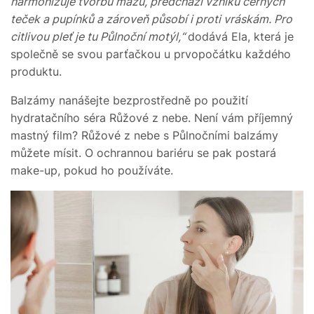
harmonizuje tvorbu mazu, předchází vzniku černých
teček a pupínků a zároveň působí i proti vráskám. Pro
citlivou pleť je tu Půlnoční motýl,“
dodává Ela, která je
společně se svou parťačkou u prvopočátku každého
produktu.
Balzámy nanášejte bezprostředně po použití
hydratačního séra Růžové z nebe. Není vám příjemný
mastný film? Růžové z nebe s Půlnočními balzámy
můžete mísit. O ochrannou bariéru se pak postará
make-up, pokud ho používáte.