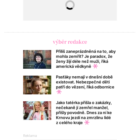
výběr redakce
Příliš zaneprázdněná na to, aby
mohla zemřít? Je paradox, že
ženy žijí déle než muži, říká
americká vědkyně
Pasťáky nemají v dnešní době
existovat. Nebezpečné děti
patří do vězení, říká odbornice
Jako tatérka přišla o zakázky,
nečekaně jí zemřel manžel,
přišly povodně. Dnes za ní ke
Krnovu jezdí na zmrzlinu lidé
z celého kraje