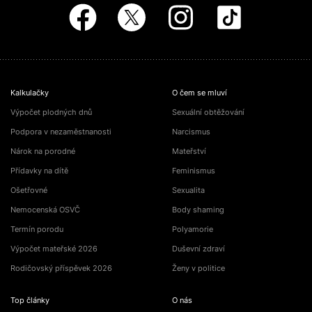
Kalkulačky
O čem se mluví
Výpočet plodných dnů
Sexuální obtěžování
Podpora v nezaměstnanosti
Narcismus
Nárok na porodné
Mateřství
Přídavky na dítě
Feminismus
Ošetřovné
Sexualita
Nemocenská OSVČ
Body shaming
Termín porodu
Polyamorie
Výpočet mateřské 2026
Duševní zdraví
Rodičovský příspěvek 2026
Ženy v politice
Top články
O nás