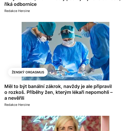
říká odbornice
Redakce Heroine
ŽENSKÝ ORGASMUS
Měl to být banální zákrok, navždy je ale připravil
o rozkoš. Příběhy žen, kterým lékaři nepomohli –
a nevěřili
Redakce Heroine