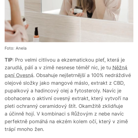
Foto: Anela
TIP
: Pro velmi citlivou a ekzematickou pleť, která je
zarudlá, pálí a v zimě nesnese téměř nic, je tu
Něžná
paní Ovesná
. Obsahuje nejšetrnější a 100% nedráždivé
olejové složky jako mangové máslo, extrakt z CBD,
pupalkový a hadincový olej a fytosteroly. Navíc je
obohacena o aktivní ovesný extrakt, který vytvoří na
pleti ochranný ceramidový štít. Okamžitě zklidňuje
a účinně hojí. V kombinaci s Růžovým z nebe navíc
perfektně pomáhá na ekzém kolem očí, který v zimě
trápí mnoho žen.