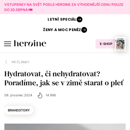
VSTUPENKY NA SVĚT PODLE HEROINE ZA VÝHODNĚJŠÍ CENU POUZE
DO 20.SRPNA!🎟️
LETNÍ
SPECIÁL
ŽENY A
MOC PENĚZ
E-SHOP
PR ČLÁNKY
Hydratovat, či nehydratovat?
Poradíme, jak se v zimě starat o pleť
09. prosinec 2024
14 996
BRANDSTORY