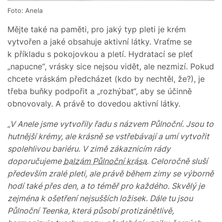
Foto: Anela
Mějte také na paměti, pro jaký typ pleti je krém
vytvořen a jaké obsahuje aktivní látky. Vraťme se
k příkladu s pokojovkou a pletí. Hydratací se pleť
„napucne“, vrásky sice nejsou vidět, ale nezmizí. Pokud
chcete vráskám předcházet (kdo by nechtěl, že?), je
třeba buňky podpořit a „rozhýbat“, aby se účinně
obnovovaly. A právě to dovedou aktivní látky.
„V Anele jsme vytvořily řadu s názvem Půlnoční. Jsou to
hutnější krémy, ale krásně se vstřebávají a umí vytvořit
spolehlivou bariéru. V zimě zákaznicím rády
doporučujeme
balzám Půlnoční krása
. Celoročně sluší
především zralé pleti, ale právě během zimy se výborně
hodí také přes den, a to téměř pro každého. Skvělý je
zejména k ošetření nejsušších ložisek. Dále tu jsou
Půlnoční Teenka, která působí protizánětlivě,