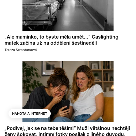
„Ale maminko, to byste měla umět...“ Gaslighting
matek začíná už na oddělení šestinedělí
Tereza Semotamová
NAHOTA A INTERNET
„Podívej, jak se na tebe těším!“ Muži většinou nechtějí
ženy šokovat, intimní fotky posílají z jiného důvodu,