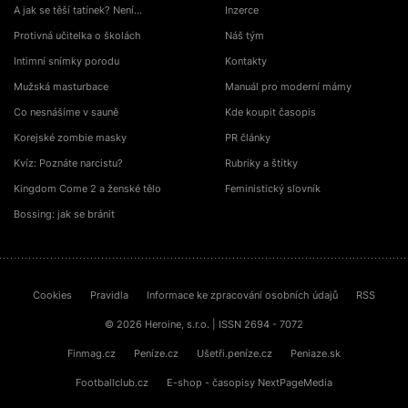
A jak se těší tatínek? Není…
Inzerce
Protivná učitelka o školách
Náš tým
Intimní snímky porodu
Kontakty
Mužská masturbace
Manuál pro moderní mámy
Co nesnášíme v sauně
Kde koupit časopis
Korejské zombie masky
PR články
Kvíz: Poznáte narcistu?
Rubriky a štítky
Kingdom Come 2 a ženské tělo
Feministický slovník
Bossing: jak se bránit
Cookies
Pravidla
Informace ke zpracování osobních údajů
RSS
© 2026 Heroine, s.r.o. | ISSN 2694 - 7072
Finmag.cz
Peníze.cz
Ušetři.peníze.cz
Peniaze.sk
Footballclub.cz
E-shop - časopisy NextPageMedia